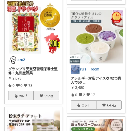
eru2
グランプリ受賞🏆管理栄養士監
ru's__room
修・九州産野菜
...
￥
2,678
アレルギー対応アイス🍨 \\2つ購
入で50
...
0
0
78
￥
3,480
0
2
17
コレ
いいね
コレ
いいね