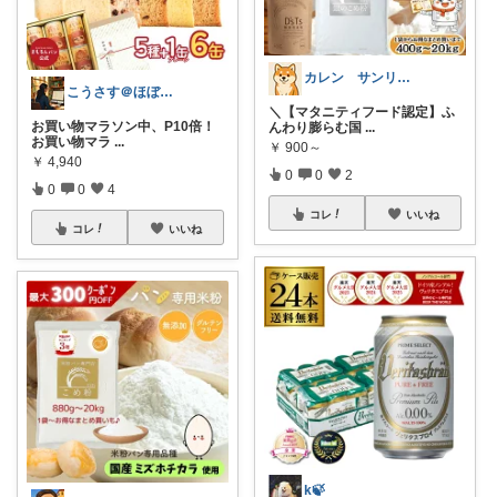
カレン サンリオとディズニーが大好き
こうさす＠ほぼ毎日更新
＼【マタニティフード認定】ふ
お買い物マラソン中、P10倍！
んわり膨らむ国
...
お買い物マラ
...
￥
900～
￥
4,940
0
0
2
0
0
4
コレ
いいね
コレ
いいね
k🍃