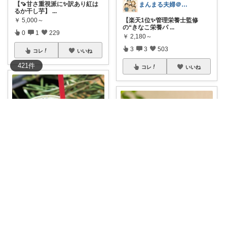
【🍠甘さ重視派に✨訳あり紅は
まんまる夫婦＠３兄弟子育て経由購入パパ
るか干し芋】
...
￥
5,000～
【楽天1位✨管理栄養士監修
の“きなこ栄養パ
...
0
1
229
￥
2,180～
3
3
503
コレ
いいね
421
件
コレ
いいね
すまりあ🎊🎊健康志向男性💐
#オリーブリーフパウダー
#オ
ーガニック
...
￥
2,160
0
0
9