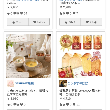
ハニ
...
ツ続けている
...
￥
2,980
￥
2,700
0
0
54
0
0
7
コレ
いいね
コレ
いいね
Sakura🌸勉強と暮らし愛用品
こうさす＠ほぼ毎日更新
＼赤ちゃんだけでなく、頑張っ
備蓄品を見直したいなと思った
たママにも贈り
...
時、これはまさ
...
￥
3,980
￥
4,710
0
0
0
0
0
11