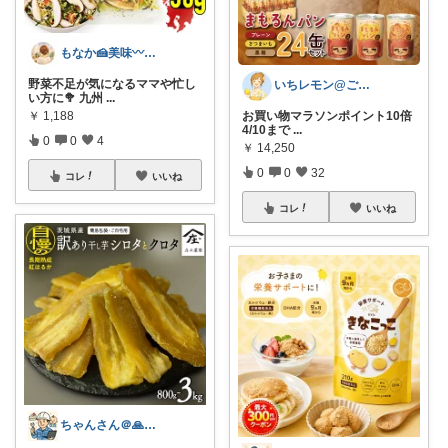
もなか🍰美味〰️と贈り物💝
野菜不足が気になるママや忙し
いちレモン@ご購入感謝です🍋✨️
い方に🥦 九州
...
￥
1,188
お買い物マラソンポイント10倍
4/10まで
...
0
0
4
￥
14,250
0
0
32
コレ
いいね
コレ
いいね
ちゃんさん＠🙏kansya👶1👶0