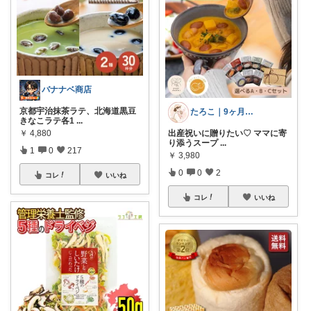
バナナベ商店
京都宇治抹茶ラテ、北海道黒豆
たろこ｜9ヶ月ベビーと暮らす🫧
きなこラテ各1
...
￥
4,880
出産祝いに贈りたい♡ ママに寄
り添うスープ
...
1
0
217
￥
3,980
0
0
2
コレ
いいね
コレ
いいね