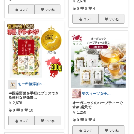
￥
2,678
0
0
4
コレ
いいね
コレ
いいね
ちー🌸無添加×時短ごはん
🥕国産野菜を手軽にプラスでき
🩷スィーツ女子向けのお菓子ROOM🩷
る便利な乾燥野
...
￥
2,678
オーガニックのハーブティーで
す🌿 楽天で
...
0
0
10
￥
1,250
0
0
4
コレ
いいね
コレ
いいね