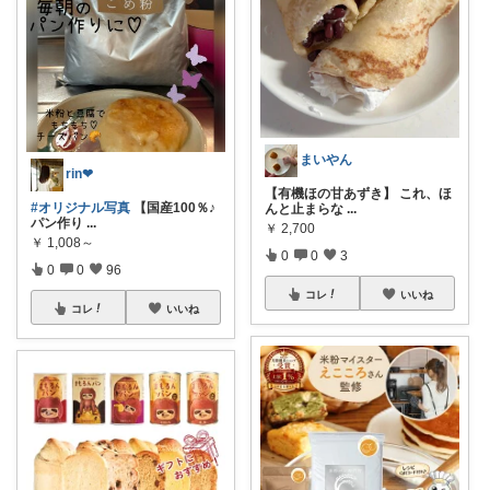
まいやん
rin❤︎
【有機ほの甘あずき】 これ、ほ
#オリジナル写真
【国産100％♪
んと止まらな
...
パン作り
...
￥
2,700
￥
1,008～
0
0
3
0
0
96
コレ
いいね
コレ
いいね