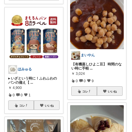
まいやん
【有機蒸しひよこ豆】 時間のな
い時に手軽
...
ほみゅる
￥
3,024
▸ いざという時に！ふわふわの
0
0
9
パンの備え【
...
￥
4,900
コレ
いいね
0
0
1
コレ
いいね