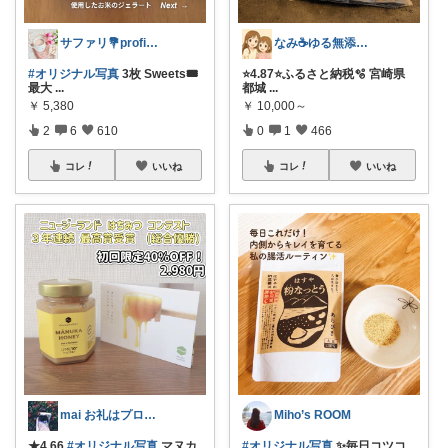
サファリ‎💐profileにてお礼
なみ☕ゆる無添加🌱5歳差姉妹
#オリジナル写真
3枚 Sweets🎟
⭐️4.87⭐️ふるさと納税🫧 宮崎県
最大
...
都城
...
￥
5,380
￥
10,000～
2
6
610
0
1
466
コレ
いいね
コレ
いいね
mai お礼はプロフに𓅯𖤣𖥧✳︎
Miho’s ROOM
★4.66
#オリジナル写真
マヌカ
#オリジナル写真
✨毎日コツコ