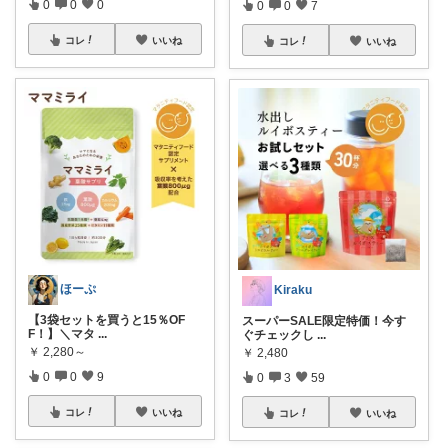
0
0
0
0
0
7
コレ
いいね
コレ
いいね
ほーぷ
Kiraku
【3袋セットを買うと15％OF
スーパーSALE限定特価！今す
F！】＼マタ
...
ぐチェックし
...
￥
2,280～
￥
2,480
0
0
9
0
3
59
コレ
いいね
コレ
いいね