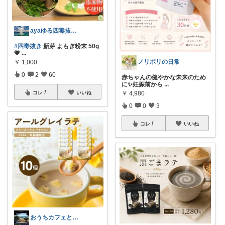
ayaゆる四毒抜き（aya四毒抜き）
#四毒抜き
新芽 よもぎ粉末 50g
💗
...
ノリポリの日常
￥
1,000
0
2
60
赤ちゃんの健やかな未来のため
に✨妊娠前から
...
コレ
いいね
￥
4,980
0
0
3
コレ
いいね
おうちカフェと癒やしアイテム