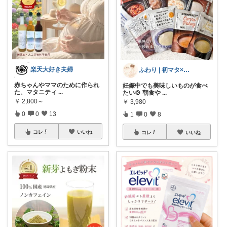
楽天大好き夫婦
ふわり | 初マタ×出産準備🫧
赤ちゃんやママのために作られ
妊娠中でも美味しいものが食べ
た、マタニティ
...
たい🍲 朝食や
...
￥
2,800～
￥
3,980
0
0
13
1
0
8
コレ
いいね
コレ
いいね