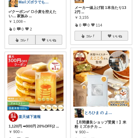
Mai⌇ズボラでも快適に暮らしたい
メーカー値上げ前 1本当たり13
✅クーポン✅ 🍞小麦を控えた
2円
...
い… 家族み
...
￥
3,155
￥
1,008～
0
0
114
0
0
2
コレ
いいね
コレ
いいね
とろひま の よろず屋～お得な商品たち～
楽天値下速報
【月間優良ショップ受賞！】米
1,120円 ➡900円 20%OFF(2
...
粉 ミズホチカ
...
￥
900～
￥
900～