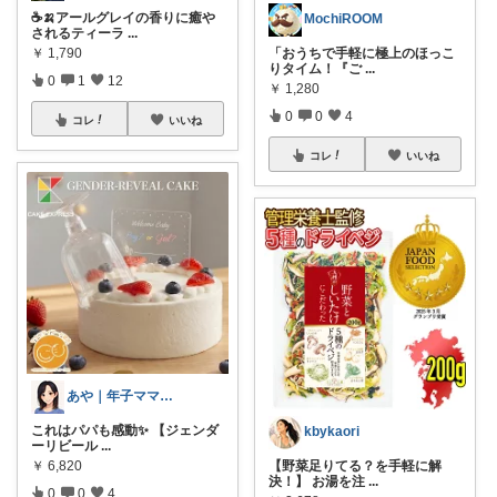
☕🍌アールグレイの香りに癒や
MochiROOM
されるティーラ
...
￥
1,790
「おうちで手軽に極上のほっこ
りタイム！『ご
...
0
1
12
￥
1,280
0
0
4
コレ
いいね
コレ
いいね
あや｜年子ママのワンオペ時短グッズ×美容
これはパパも感動✨ 【ジェンダ
kbykaori
ーリビール
...
￥
6,820
【野菜足りてる？を手軽に解
決！】 お湯を注
...
0
0
4