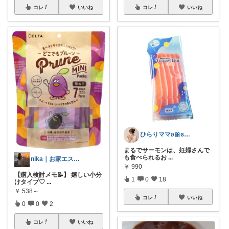
コレ
いいね
コレ
いいね
ひらりママʚ🎀ɞ振り向かれるベビー図鑑
まるでサーモンは、妊婦さんで
も食べられるお
...
nika｜お家エステと美容収集
￥
990
【購入検討メモ📝】 嬉しい小分
1
0
18
けタイプ♡
...
￥
538～
コレ
いいね
0
0
2
コレ
いいね