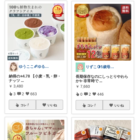
ゆうここ🥖ゆるっと楽しくお得な暮らしꕤ
りずこ🍋5歳母ちゃん
納得の⭐️4.78 【小麦・乳・卵・
長期保存なのにしっとりやわら
ナッツ
...
か✨ 非常時で
...
￥
3,480
￥
7,660
3
2
663
0
2
446
コレ
いいね
コレ
いいね