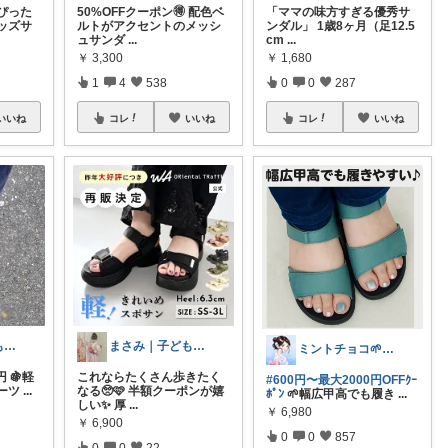
ぴった
50%OFFクーポン🉐 配色ベ
「ママの味方すぎる優秀サ
キッズサ
ルトがアクセントのメッシ
ンダル」 1歳8ヶ月（足12.5
ュサンダ
...
cm
...
￥
3,300
￥
1,680
1
4
538
0
0
287
いいね
コレ
いいね
コレ
いいね
ぶーこ🍇いつもありがとう😊
まさみ｜子ども服・水着・季節グッズ🫶
ミントチョコ🌱いつもありがとう
円 🍇軽
これならたくさん歩きたく
#600円〜最大2000円OFFｸｰ
ーツ
...
なる🥺🩷 半額クーポンが嬉
ﾎﾟﾝ
🌱幅広甲高でも履き
...
しい✨ 厚
...
￥
6,980
￥
6,900
0
0
857
0
0
22