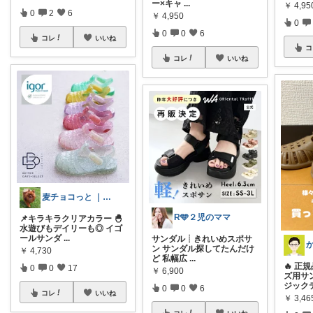
ー×キャ
...
￥
4,95
0
2
6
￥
4,950
0
0
0
6
コレ
いいね
コ
コレ
いいね
麦チョコっと ｜ キッズ＆ベビー 夏
R🩵２児のママ
📌キラキラクリアカラー 🐣
水遊びもデイリーも◎ イゴ
ールサンダ
...
サンダル┊︎きれいめスポサ
ン サンダル探してたんだけ
￥
4,730
ど 私幅広
...
🔥 正
0
0
17
￥
6,900
ズ用サン
ジック
0
0
6
コレ
いいね
￥
3,4
コレ
いいね