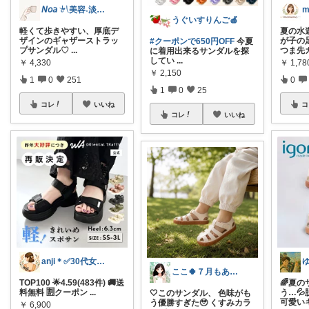
𝘕𝘰𝘢 𓍯美容˖淡色˖グレージュ
うぐいすりんご🍎
軽くて歩きやすい、厚底デ
夏の水
ザインのギャザーストラッ
が子の
#クーポンで650円OFF
今夏
プサンダル♡
...
つま先
に着用出来るサンダルを探
してい
...
￥
4,330
￥
1,78
￥
2,150
1
0
251
0
1
0
25
コレ
いいね
コ
コレ
いいね
anji＊✅30代女性売上ランキング🏆
ここ🍀７月もありがとう🍀
TOP100 🌟4.59(483件) 🚚送
🌈夏
料無料 🈹クーポン
...
う…
🤍このサンダル、 色味がも
可愛い
う優勝すぎた🥹 くすみカラ
￥
6,900