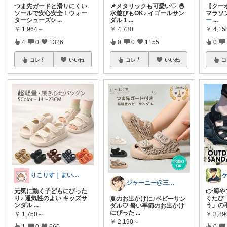
つま先ガードと滑りにくい
📌メタリックも可愛い♡ 🐣
【クーポ
ソールで安心安全！ウォー
水遊びもOK♪ イゴールサン
マラソン🏃
ターシューズ✨
...
ダル 1
...
ー
...
￥
1,964～
￥
4,730
￥
4,1
4
0
1326
0
0
1155
0
コレ
いいね
コレ
いいね
コ
りこりす｜まいにちを楽しく♡
ジャーニー@三兄弟ママ
元気に動く子どもにぴった
👉海
り♪ 通気性のよい キッズサ
くたび
夏のお出かけに♪ベビーサン
ンダル
...
う」の
ダル♡ 暑い季節のお出かけ
にぴった
...
￥
1,750～
￥
3,89
￥
2,190～
1
0
660
0