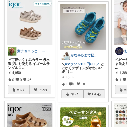
麦チョコっと ｜ キッズ＆ベビー 夏
かな𖧷心まで軽くなる暮らしの記録🌿
📌可愛いくすみカラー 🐣水
ベビー
遊びにも使える イゴールサ
ま先あり
＼
#マラソン100円OFF／
と
ンダル 1
...
...
にかくデザインがかわいい
🌈 《
...
￥
4,950
￥
1,38
￥
1,989
0
0
46
1
1
0
10
コレ
いいね
コ
コレ
いいね