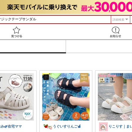
詳細検索
見つける
おみ🌿在宅ママ
うぐいすりんご🍎