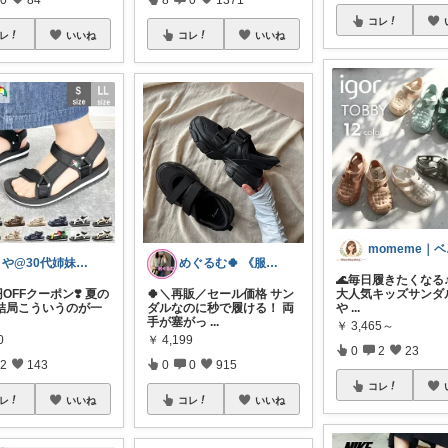
コレ
レ
いいね
コレ
いいね
mo
さや@30代姉妹ママ
めぐるむ🍀 《服と暮らし》朝コレ
🌊毎日履きたくなる♪ 
0円OFFクーポン❣️ 夏の
🍀＼再販／セール価格 サン
大人気キッズサンダル
結局こういうのが一
ダルなのに秒で履ける！ 両
や
...
手が塞がっ
...
￥
3,465～
0
￥
4,199
0
2
23
2
143
0
0
915
コレ
レ
いいね
コレ
いいね