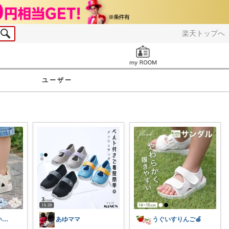
楽天トップへ
お知らせ
ユーザー
りこりす｜まいにちを楽しく♡
あゆママ
うぐいすりんご🍎