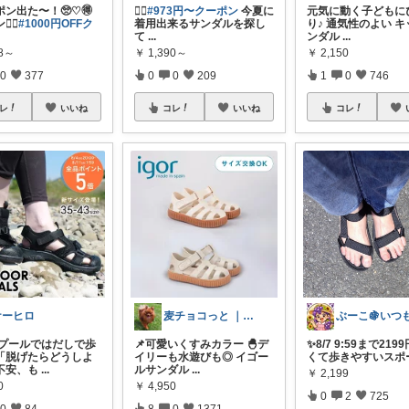
ン出た〜！🥺♡🉐
❤️‍🔥
#973円〜クーポン
今夏に
元気に動く子どもに
‍♀️
#1000円OFFク
着用出来るサンダルを探し
り♪ 通気性のよい 
て
...
ンダル
...
58～
￥
1,390～
￥
2,150
0
377
0
0
209
1
0
746
レ
いいね
コレ
いいね
コレ
ケーヒロ
麦チョコっと ｜ キッズ＆ベビー 夏
やプールではだしで歩
📌可愛いくすみカラー 🐣デ
✨8/7 9:59まで2199
「脱げたらどうしよ
イリーも水遊びも◎ イゴー
くて歩きやすいスポ
不安、も
...
ルサンダル
...
￥
2,199
0
￥
4,950
0
2
725
0
84
8
0
1371