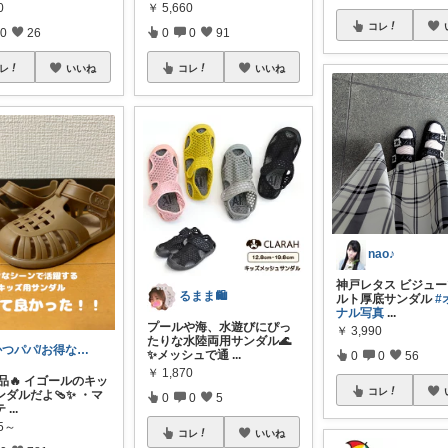
0
￥
5,660
コレ
0
26
0
0
91
レ
いいね
コレ
いいね
nao♪
神戸レタス ビジュ
るまま🛍️
ルト厚底サンダル
#
ナル写真
...
プールや海、水遊びにぴっ
￥
3,990
たりな水陸両用サンダル🌊
かつパパ/お得な子供服、育児商品の紹介✨
✨メッシュで通
...
0
0
56
￥
1,870
規品🔥 イゴールのキッ
コレ
ダルだよ🩴✨ ・マ
0
0
5
テ
...
65～
コレ
いいね