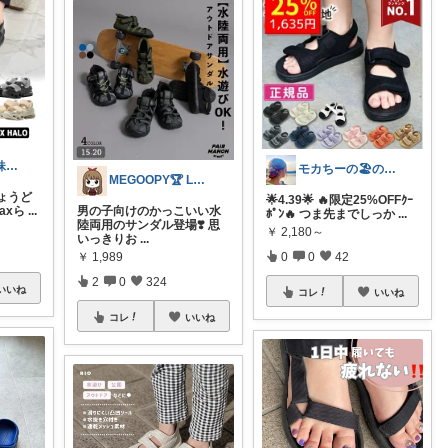
さや@30代姉妹ママ
モカちーの🏖️のんびりライフ🐈✨
MEGOOPY🏆 LᵒᵛᵉᎽ༠ᐡ❤︎
ょうど
🌟4.39🌟 🔥限定25%OFFｸｰ
Maxら
...
男の子向けのかっこいい水
ﾎﾟﾝ🔥 つま先までしっか
...
陸両用のサンダル登場❣️ 思
￥
2,180～
いっきりお
...
0
0
42
￥
1,989
2
0
324
いいね
コレ
いいね
コレ
いいね