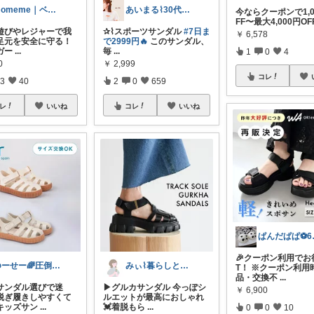
momeme｜ベビー&キッズ専門店
あいまる⌇30代ワーママの暮らしと育児
今ならクーポンで1,0
FF〜最大4,000円O
遊びやレジャーで我
✰⌇スポーツサンダル
#7日ま
￥
6,578
足元を安全に守る！
で2999円🔥
このサンダル、
ガー
...
毎
...
1
0
4
0
￥
2,999
コレ
3
40
2
0
659
レ
いいね
コレ
いいね
ぱんだ
🎉クーポン利用でお
ゆーせー🌈圧倒的便利な暮らし
みぃ⌇暮らしと育児のおすすめアイテム💐
T！ ※クーポン利用
品・交換不
...
のサンダル選びで迷
▶︎グルカサンダル 今っぽシ
￥
6,900
脱ぎ履きしやすくて
ルエットが最高におしゃれ
キッズサン
...
💓着脱もら
...
0
0
10