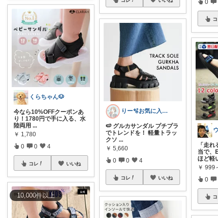
0
コ
くらちゃん🐶
りー🫧お気に入りのある暮らし🧺
今なら10%OFFクーポンあ
り！1780円で手に入る、水
陸両用
...
🍉 グルカサンダル プチプラ
でトレンドを！ 軽量トラッ
￥
1,780
クソ
...
「走れ
0
0
4
￥
5,660
当で、
ほど軽
0
0
4
コレ
いいね
￥
999
コレ
いいね
0
10,000
件
以上
コ