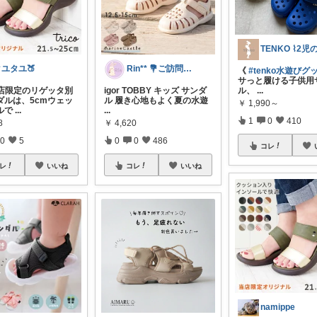
タユタユ🍑
Rin** 💐ご訪問感謝です💐
《
#tenko水遊びグ
サっと履ける子供用
当店限定のリゲッタ別
igor TOBBY キッズ サンダ
ル、
...
ダルは、5cmウェッ
ル 履き心地もよく夏の水遊
￥
1,990～
ルで
...
...
1
0
410
8
￥
4,620
0
5
0
0
486
コレ
レ
いいね
コレ
いいね
namippe