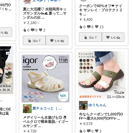
文句多子｜本音で選ぶ、お得好きママ
00円O
クーポンで40%オフ❤︎ ナイ
FF！✨
...
夏に大活躍♡ 水陸両用キッ
キ サンレイ・プロテクト 2
ズサンダル👟🌊 夏って…サ
キ
...
ンダルの出
...
￥
4,400
￥
2,180～
0
0
13
0
0
2
いいね
コレ
いいね
コレ
いいね
ぱぱ⚽️6日有難うございます
ゆうちゃん
麦チョコっと ｜ キッズ＆ベビー 夏
得にGE
時は返
今ならクーポンで1,000円O
📌デイリーも水遊びも◎ 🐣
FF〜最大4,000円OFF✨
...
ベルクロで簡単着脱♪ イゴー
￥
6,578
ルサンダ
...
0
0
2
￥
4,730