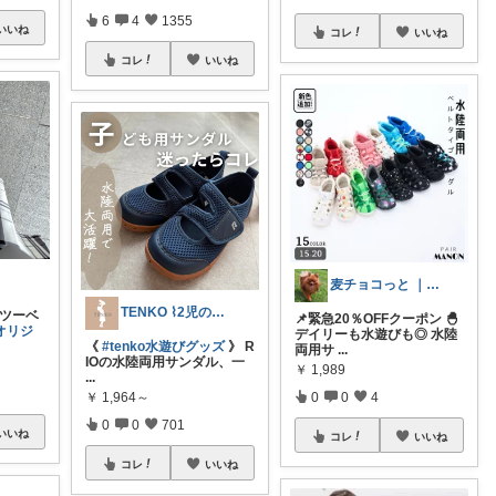
6
4
1355
いいね
コレ
いいね
コレ
いいね
麦チョコっと ｜ キッズ＆ベビー 夏
TENKO ⌇2児のママ＊暮らしを便利に
ーツーベ
📌緊急20％OFFクーポン 🐣
オリジ
デイリーも水遊びも◎ 水陸
《
#tenko水遊びグッズ
》 R
両用サ
...
IOの水陸両用サンダル、一
￥
1,989
...
0
0
4
￥
1,964～
0
0
701
いいね
コレ
いいね
コレ
いいね