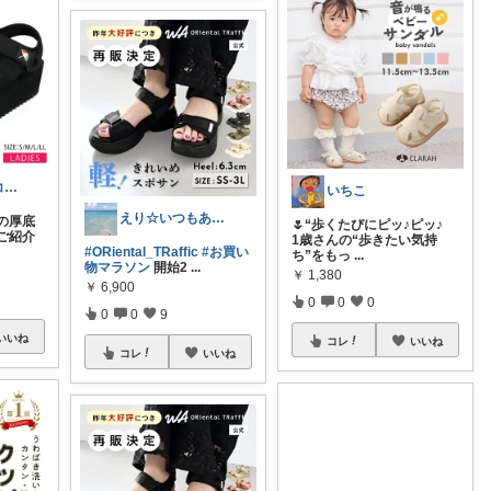
生活の味方@コメント基本返しません🙏
いちこ
えり☆いつもありがとうございます
の厚底
🌷“歩くたびにピッ♪ピッ♪
ご紹介
1歳さんの“歩きたい気持
#ORiental_TRaffic
#お買い
ち”をもっ
...
物マラソン
開始2
...
￥
1,380
￥
6,900
0
0
0
0
0
9
いいね
コレ
いいね
コレ
いいね