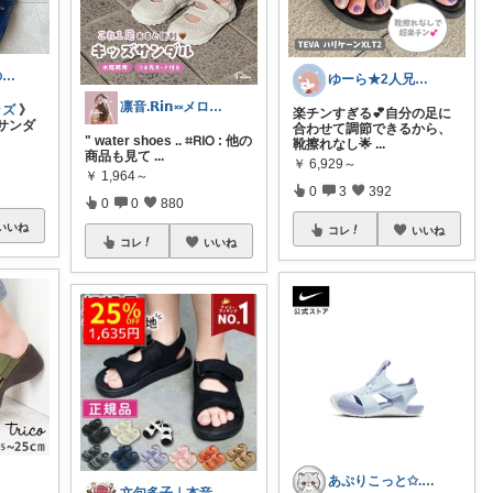
TENKO ⌇2児のママ＊暮らしを便利に
ゆーら★2人兄弟ママ🐻正直レビュー
凛音.𝗥𝗶𝗻༝༝メロウな暮らし🧸
ッズ
》
楽チンすぎる💕自分の足に
サンダ
合わせて調節できるから、
" water shoes .. ⌗𝖱𝖨𝖮 : 他の
靴擦れなし🌟
...
商品も見て
...
￥
6,929～
￥
1,964～
0
3
392
0
0
880
いいね
コレ
いいね
コレ
いいね
あぷりこっと✩.*˚100%ROOM経由