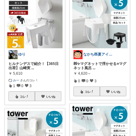
ゆり
なかち🧸夏アイテム＆便利グッズ✨
ヒルナンデスで紹介！【365日
🧸✨マグネットで浮かせる⭐️マグ
出荷】山崎実
...
ネット風呂
...
￥
5,610
￥
4,620～
みー
さんのコレ！
0
0
3
1
0
3
コレ
いいね
コレ
いいね