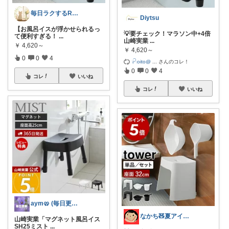
毎日ラクするROOM
Diytsu
【お風呂イスが浮かせられるっ
💡要チェック！マラソン中+4倍
て便利すぎる！
...
山崎実業
...
￥
4,620～
￥
4,620～
0
0
4
𓍯oito@
...
さんのコレ！
0
0
4
コレ
いいね
コレ
いいね
aym🥨 (毎日更新してます🙌)
なかち🧸夏アイテム＆便利グッズ✨
山崎実業「マグネット風呂イス
SH25ミスト
...