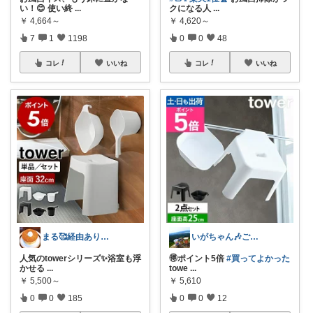
い！😊 使い終
...
クになる人
...
￥
4,664～
￥
4,620～
7
1
1198
0
0
48
コレ
いいね
コレ
いいね
まる🥰経由ありがとうございます💕✨
いがちゃん🎶ご購入感謝です🎶
人気のtowerシリーズ✨️浴室も浮
🉐ポイント5倍
#買ってよかった
かせる
...
towe
...
￥
5,500～
￥
5,610
0
0
185
0
0
12