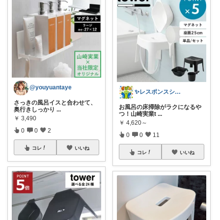
@youyuantaye
✨レスポンスショップ21✨
さっきの風呂イスと合わせて、
お風呂の床掃除がラクになるや
奥行きしっかり
...
つ！山崎実業t
...
￥
3,490
￥
4,620～
0
0
2
0
0
11
コレ
いいね
コレ
いいね