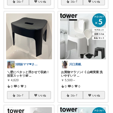
コレ
いいね
コレ
いいね
3姉妹ママ❤︎さぁや
川口美帆
＼壁にペタッと浮かせて収納！
お買物マラソン/《 山崎実業 洗
浴室スッキリ🛀
...
いやすいマ
...
￥
4,620
￥
5,500～
0
0
3
0
0
0
コレ
いいね
コレ
いいね