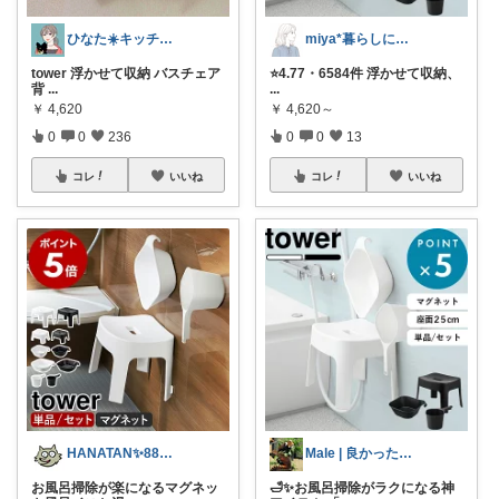
ひなた☀️キッチン✿暮らし✿美容
miya*暮らしに役立つ楽天セレクト
tower 浮かせて収納 バスチェア
⭐️4.77・6584件 浮かせて収納、
背
...
...
￥
4,620
￥
4,620～
0
0
236
0
0
13
コレ
いいね
コレ
いいね
HANATAN✨888何もできなかった✨
Male | 良かったと思える商品
お風呂掃除が楽になるマグネッ
🛁✨お風呂掃除がラクになる神