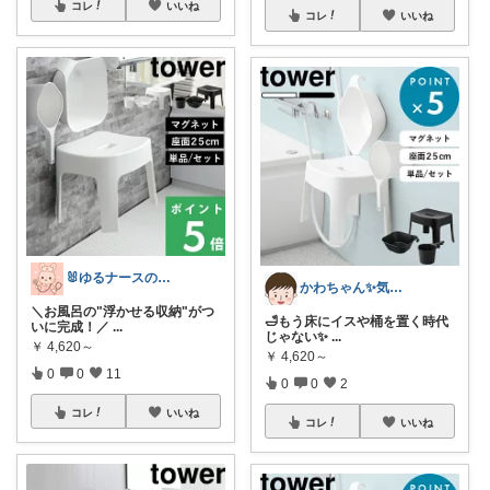
コレ
いいね
コレ
いいね
🐰ゆるナースの愛用品ROOM🐰
かわちゃん✨気に入ったモノだけを紹介
＼お風呂の"浮かせる収納"がつ
🛁もう床にイスや桶を置く時代
いに完成！／
...
じゃない✨
...
￥
4,620～
￥
4,620～
0
0
11
0
0
2
コレ
いいね
コレ
いいね