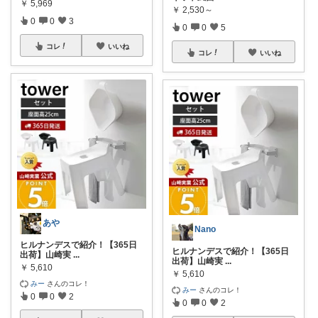
￥
5,969
￥
2,530～
0
0
3
0
0
5
コレ
いいね
コレ
いいね
あや
Nano
ヒルナンデスで紹介！【365日
ヒルナンデスで紹介！【365日
出荷】山崎実
...
出荷】山崎実
...
￥
5,610
￥
5,610
みー
さんのコレ！
みー
さんのコレ！
0
0
2
0
0
2