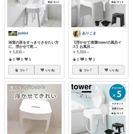
pokke
ありこま
浴室の床をすっきりさせたい方
【浮かせて清潔towerの風呂イ
に、浮かせて乾
...
ス】お風呂
...
￥
5,830～
￥
5,500～
0
0
6
0
0
2
コレ
いいね
コレ
いいね