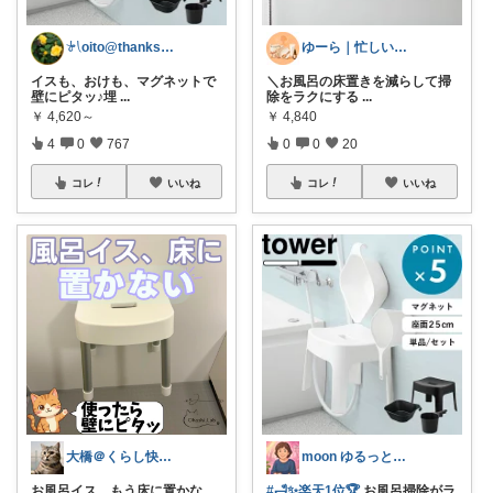
𓍯oito@thanks ꕮ…
ゆーら｜忙しい女性の暮らしお助けグッズ
イスも、おけも、マグネットで
＼お風呂の床置きを減らして掃
壁にピタッ♪埋
...
除をラクにする
...
￥
4,620～
￥
4,840
4
0
767
0
0
20
コレ
いいね
コレ
いいね
大橋＠くらし快適LAB🌿
moon ゆるっと日和
お風呂イス、もう床に置かな
#🛁✨楽天1位🏆
お風呂掃除がラ