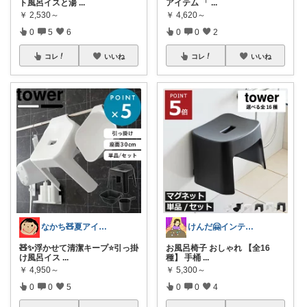
ト風呂イスと湯
...
アイテム 「
...
￥
2,530～
￥
4,620～
0
5
6
0
0
2
コレ
いいね
コレ
いいね
なかち🧸夏アイテム＆便利グッズ✨
けんだ🤗インテリア多め
🧸✨浮かせて清潔キープ⭐️引っ掛
お風呂椅子 おしゃれ 【全16
け風呂イス
...
種】 手桶
...
￥
4,950～
￥
5,300～
0
0
5
0
0
4