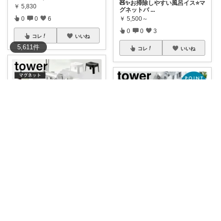
🧸✨お掃除しやすい風呂イス⭐️マ
￥
5,830
グネットバ
...
￥
5,500～
0
0
6
0
0
3
コレ
いいね
5,611
件
コレ
いいね
もちこ🐈‍⬛暮らしのお気に入り🌷
Yui/経由購入ありがとうございます🌻
🉐ポイント5倍✨ 【壁にペタッ
と浮かせるだ
...
👶タワーのキッズ用マグネット
￥
4,620
風呂イスを愛用
...
￥
2,530
0
0
2
0
0
8
コレ
いいね