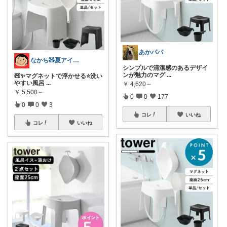
あかパパ
なかち🧸夏アイテム＆便利グッズ✨
シンプルで清潔感のあるデザイ
ンが魅力のマグ
...
🧸✨マグネットで浮かせる⭐️洗い
やすい風呂
...
￥
4,620～
￥
5,500～
0
0
177
0
0
3
コレ
いいね
コレ
いいね