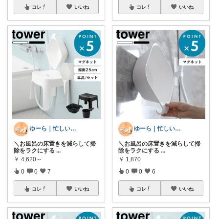
コレ
いいね
コレ
いいね
ゆーら｜忙しい女性の暮らしお助けグッズ
ゆーら｜忙しい女性の暮らしお助けグッズ
＼お風呂の床置きを減らして掃
＼お風呂の床置きを減らして掃
除をラクにする
...
除をラクにする
...
￥
4,620～
￥
1,870
0
0
7
0
0
6
コレ
いいね
コレ
いいね