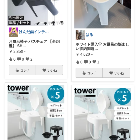
けんだ🤗インテリア多め
はる
お風呂椅子 バスチェア 【全24
ホワイト購入‎🤍 お風呂の悩まし
種】 SH
...
い収納問題
...
￥
2,850～
￥
4,620～
0
0
2
0
0
1
コレ
いいね
コレ
いいね