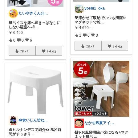
yoshi1_oka
たいやきくん@経由購入感謝です😊
💖浮かせて収納でいつも清潔✨
マグネットで乾
...
風呂イスを床へ置きっぱなしに
しない浴室へ🛁
...
￥
4,620～
￥
6,490
1
0
3
0
0
6
コレ
いいね
コレ
いいね
🍰食いしん坊ねっこ🍩毎日タロット占い
なかち🧸夏アイテム＆便利グッズ✨
🍰ヒルナンデスで紹介🍩 風呂時
🧸✨お風呂掃除が楽になる⭐️マグ
間がすっきり
...
ネット風呂
...