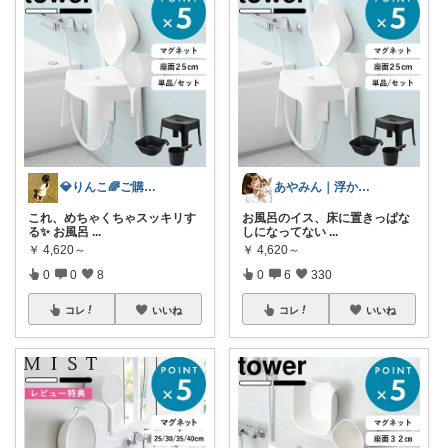
💎りんこ🌈ご購入感謝します😊
あやみん｜浮かせる収納と快適生活
これ、めちゃくちゃスッキリす
お風呂のイス、床に置きっぱな
る✨ お風呂
...
しになってない
...
￥
4,620～
￥
4,620～
0
0
8
0
6
330
コレ
いいね
コレ
いいね