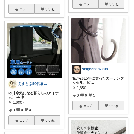
コレ
いいね
コレ
いいね
shigechan2008
私が2015年に買ったカーテンタ
ッセル、ピ
...
えすと@50代看護師の暮らしとおすすめ
￥
1,650
🌿【今気になる暮らしのアイテ
0
0
5
ム】 🚗 車
...
￥
1,680～
コレ
いいね
0
0
4
コレ
いいね