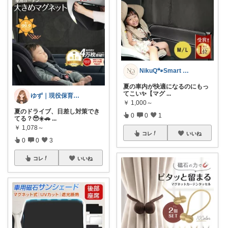
NikuQ🐾Smart Choice
夏の車内が快適になるのにもっ
てこい✨【マグ
...
ゆず｜現役保育士おすすめの育児グッズ🧸
￥
1,000～
夏のドライブ、日差し対策でき
0
0
1
てる？🥹☀️🚗
...
￥
1,078～
コレ
いいね
0
0
3
コレ
いいね