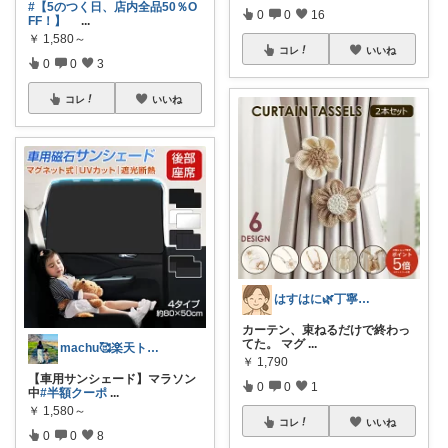
#【5のつく日、店内全品50％O
0
0
16
FF！】
...
￥
1,580～
コレ
いいね
0
0
3
コレ
いいね
はすはに🌿丁寧な暮らし
カーテン、束ねるだけで終わっ
てた。 マグ
...
machu🥰楽天トラベル感謝✨
￥
1,790
【車用サンシェード】マラソン
0
0
1
中
#半額クーポ
...
￥
1,580～
コレ
いいね
0
0
8