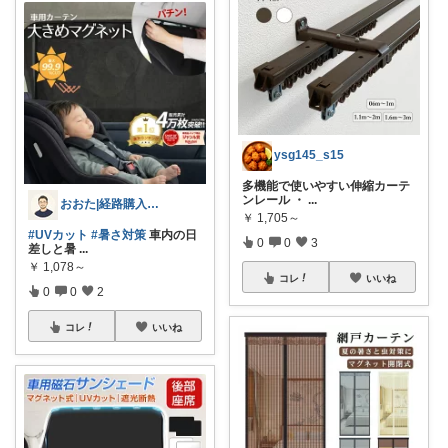
ysg145_s15
多機能で使いやすい伸縮カーテ
ンレール ・
...
おおた|経路購入感謝😊
￥
1,705～
#UVカット
#暑さ対策
車内の日
0
0
3
差しと暑
...
￥
1,078～
コレ
いいね
0
0
2
コレ
いいね