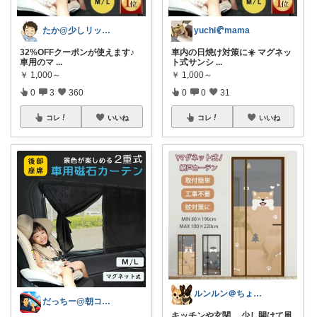
たか@少しリッチな生活がしたいパパ
yuchi🥐mama
32%OFFクーポンが使えます♪
車内の日焼け対策に☀️ マグネッ
車用のマ
...
ト式サンシ
...
￥
1,000～
￥
1,000～
0
3
360
0
0
31
コレ
いいね
コレ
いいね
ルンルン＠ちょいラク暮らし
だっちー@朝コレ5時🚗カー用品探求家
キッチンや玄関、 少し開けて風