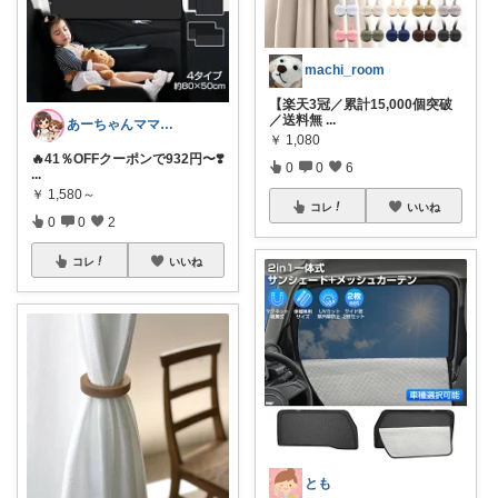
machi_room
【楽天3冠／累計15,000個突破
／送料無
...
あーちゃんママ🐣朝コレ5時✨2y娘
￥
1,080
🔥41％OFFクーポンで932円〜❣️
0
0
6
...
￥
1,580～
コレ
いいね
0
0
2
コレ
いいね
とも