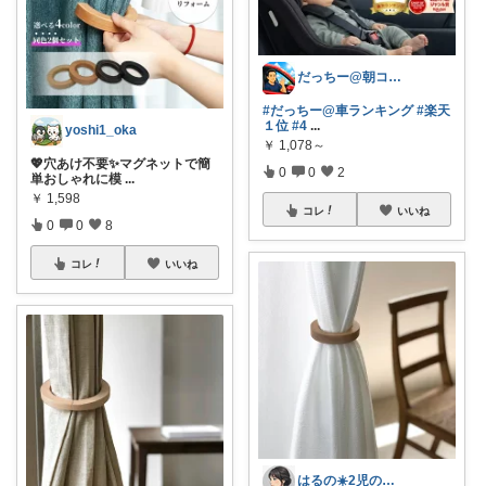
だっちー@朝コレ5時🚗カー用品探求家
#だっちー@車ランキング
#楽天
１位
#4
...
yoshi1_oka
￥
1,078～
💖穴あけ不要✨マグネットで簡
0
0
2
単おしゃれに模
...
￥
1,598
コレ
いいね
0
0
8
コレ
いいね
はるの☀️2児のママ𓂃◌𓈒𓐍