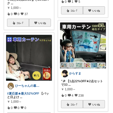
0
1
5
ク
...
￥
1,000～
コレ
いいね
0
0
37
コレ
いいね
からすま
"🎉 【1点22%OFF★2点セット
で33
...
ひーちゃんの暮らしと服ROOM🌷
￥
1,000～
#夏応援★最大52%OFF
【パッ
0
4
238
と日よけ
...
￥
1,000～
コレ
いいね
0
0
0