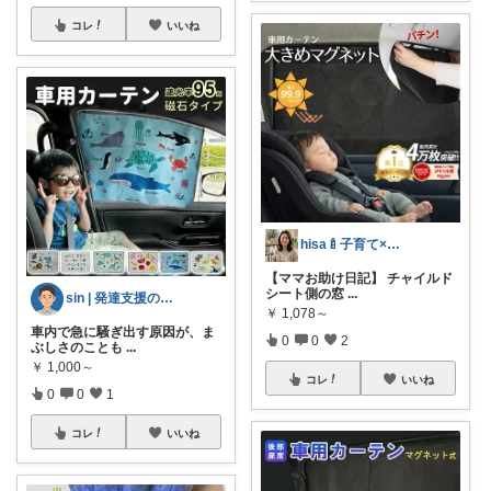
コレ
いいね
hisa🍼子育て×大人可愛いお気に入り
【ママお助け日記】 チャイルド
シート側の窓
...
sin | 発達支援の道具箱
￥
1,078～
車内で急に騒ぎ出す原因が、ま
0
0
2
ぶしさのことも
...
￥
1,000～
コレ
いいね
0
0
1
コレ
いいね