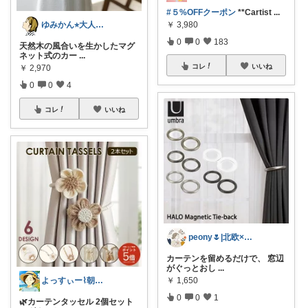
#５%OFFクーポン
**Cartist
...
￥
3,980
ゆみかん⭐︎大人の暮らし研究室
0
0
183
天然木の風合いを生かしたマグ
ネット式のカー
...
コレ
いいね
￥
2,970
0
0
4
コレ
いいね
peony🌷|北欧×便利アイテム
カーテンを留めるだけで、 窓辺
がぐっとおし
...
￥
1,650
よっすぃー⌇朝コレ☀楽しい暮らし😇
0
0
1
🌿カーテンタッセル 2個セット