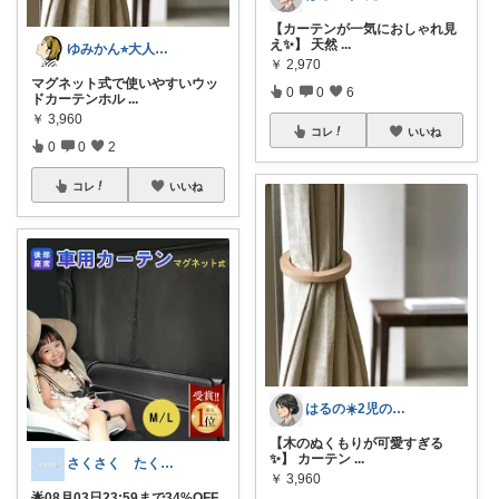
【カーテンが一気におしゃれ見
え✨】 天然
...
ゆみかん⭐︎大人の暮らし研究室
￥
2,970
マグネット式で使いやすいウッ
0
0
6
ドカーテンホル
...
￥
3,960
コレ
いいね
0
0
2
コレ
いいね
はるの☀️2児のママ𓂃◌𓈒𓐍
【木のぬくもりが可愛すぎる
✨】 カーテン
...
さくさく たくさんの訪問感謝です🙇
￥
3,960
🌟08月03日23:59まで34%OFF