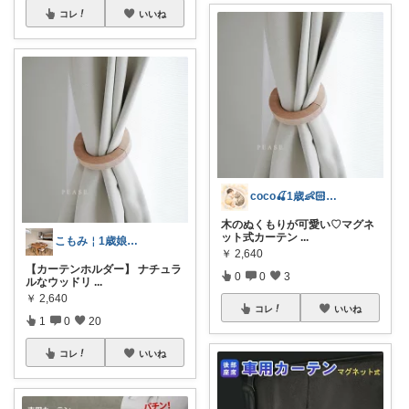
コレ
いいね
coco🍒1歳👶🏻5歳🐈
木のぬくもりが可愛い♡マグネ
ット式カーテン
...
こもみ￤1歳娘＆インテリア
￥
2,640
【カーテンホルダー】 ナチュラ
0
0
3
ルなウッドリ
...
￥
2,640
コレ
いいね
1
0
20
コレ
いいね