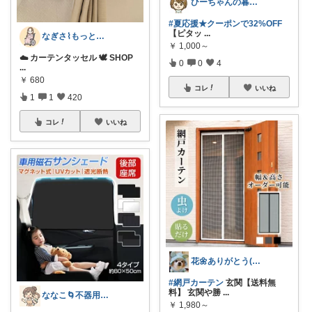
ひーちゃんの暮らしと服ROOM🌷
#夏応援★クーポンで32%OFF
【ピタッ
...
なぎさ⌇もっと自分を好きになる『暮らし』
￥
1,000～
☁️ カーテンタッセル 🕊️ SHOP
0
0
4
...
￥
680
コレ
いいね
1
1
420
コレ
いいね
花🌼ありがとう(*･ω･)*_ _)ﾍ
#網戸カーテン
玄関【送料無
料】 玄関や勝
...
ななこ🌀不器用ママ￤家事＆育児グッズ
￥
1,980～