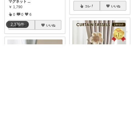
マグネット
...
コレ
いいね
￥
1,790
0
0
6
2,376
件
コレ
いいね
のびちゃん♡korati
【お部屋の雰囲気アップ🌸】花
モチーフのカー
...
￥
1,790
peony🌷|北欧×便利アイテム
0
0
0
リングをパチッと留めるだけ🤍
天然木のぬ
...
コレ
いいね
￥
2,970
0
0
1