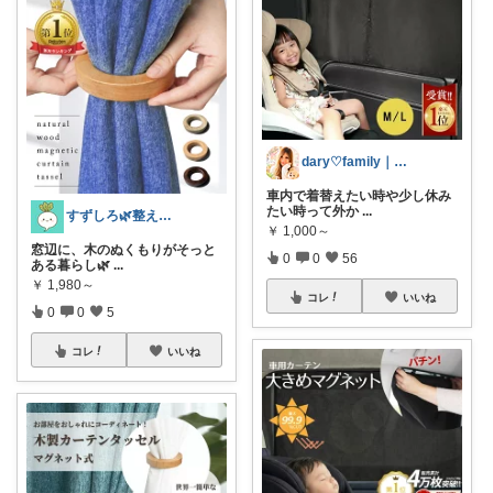
dary♡family｜厳選アイテム✨
車内で着替えたい時や少し休み
たい時って外か
...
すずしろ🌿整えながら、ゆるく暮らす
￥
1,000～
窓辺に、木のぬくもりがそっと
0
0
56
ある暮らし🌿
...
￥
1,980～
コレ
いいね
0
0
5
コレ
いいね