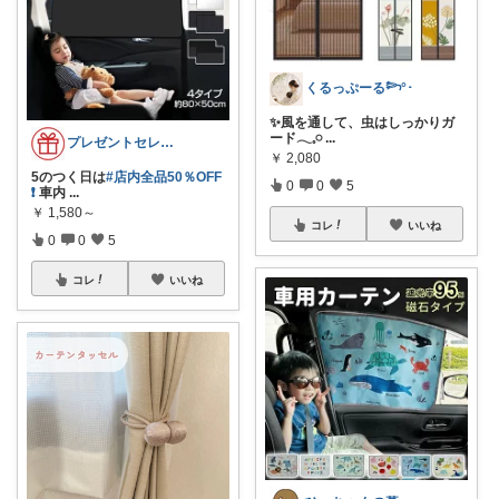
くるっぷーる𓆸°･
✨風を通して、虫はしっかりガ
ード𓂃𓈒𓏸
...
プレゼントセレクト館024
￥
2,080
5のつく日は
#店内全品50％OFF
0
0
5
❗
車内
...
￥
1,580～
コレ
いいね
0
0
5
コレ
いいね