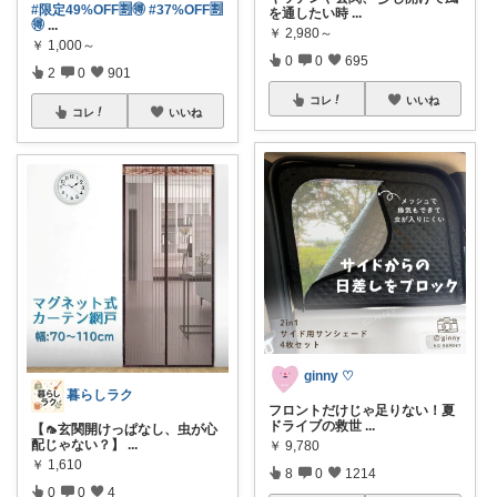
#限定49%OFF🈹🉐
#37%OFF🈹
を通したい時
...
🉐
...
￥
2,980～
￥
1,000～
0
0
695
2
0
901
コレ
いいね
コレ
いいね
ginny ♡
暮らしラク
フロントだけじゃ足りない！夏
ドライブの救世
...
【🦟玄関開けっぱなし、虫が心
配じゃない？】
...
￥
9,780
￥
1,610
8
0
1214
0
0
4