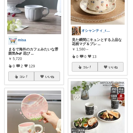
オシャンティ_room
見た瞬間にキュンとする上品な
misa
花柄マグ＆プレ
...
まるで海外のカフェみたいな雰
￥
1,580～
囲気☕🌿 花び
...
0
0
13
￥
5,720
0
2
129
コレ
いいね
コレ
いいね