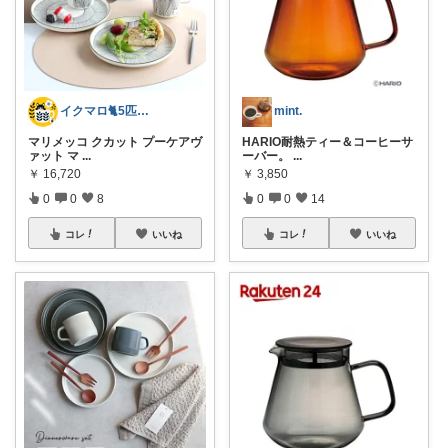
イクマロ🐈5匹の猫とおうちカフェ☕️
mint.
マリメッコ クカット プーケアヴ
HARIO耐熱ティー＆コーヒーサ
ァット マ
...
ーバー。
...
￥
16,720
￥
3,850
0
0
8
0
0
14
コレ
いいね
コレ
いいね