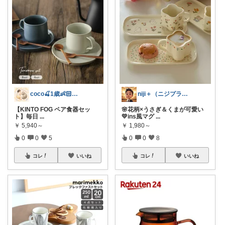
coco🍒1歳👶🏻5歳🐈
niji＋（ニジプラス）感謝しています
【KINTO FOG ペア食器セッ
🌸花柄×うさぎ＆くまが可愛い
ト】毎日
...
💛ins風マグ
...
￥
5,940～
￥
1,980～
0
0
5
0
0
8
コレ
いいね
コレ
いいね