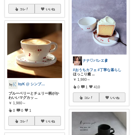
コレ
いいね
ナナ♡バレエ🩰
#おうちカフェ
#丁寧な暮らし
ほっこり癒
...
￥
1,980～
byK @ シンプル好き
0
1
410
ブルーベリーとチェリー柄がか
わいいマグカッ
...
コレ
いいね
￥
1,980～
0
0
1
コレ
いいね