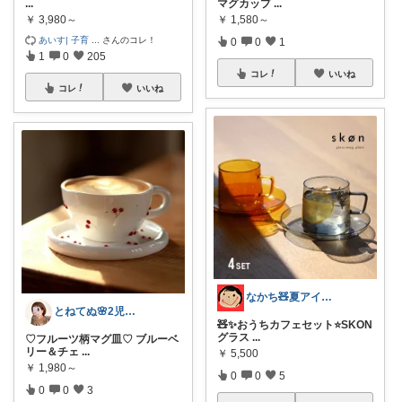
...
マグカップ
...
￥
3,980～
￥
1,580～
あいす| 子育
...
さんのコレ！
0
0
1
1
0
205
コレ
いいね
コレ
いいね
なかち🧸夏アイテム＆便利グッズ✨
とねてぬ🌸2児ママ✿毎日をラク&快適に
🧸✨おうちカフェセット⭐️SKON
グラス
...
♡フルーツ柄マグ皿♡ ブルーベ
リー＆チェ
...
￥
5,500
￥
1,980～
0
0
5
0
0
3