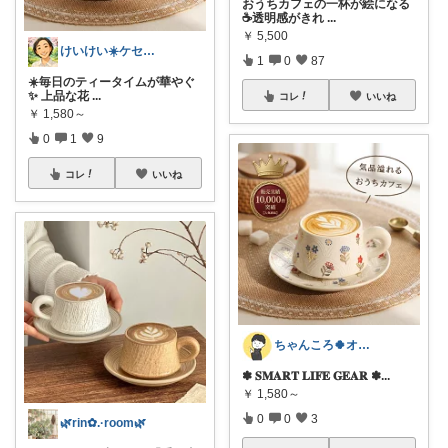
おうちカフェの一杯が絵になる
☕透明感がきれ
...
￥
5,500
けいけい☀️ケセラセラと軽やかに🌻
1
0
87
☀️毎日のティータイムが華やぐ
✨ 上品な花
...
コレ
いいね
￥
1,580～
0
1
9
コレ
いいね
ちゃんころ🍀オリ写/インテリア/キッズ
✽ 𝐒𝐌𝐀𝐑𝐓 𝐋𝐈𝐅𝐄 𝐆𝐄𝐀𝐑 ✽ ​
...
￥
1,580～
0
0
3
🌿rin✿.·room🌿