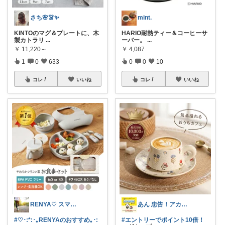
さち🌸👗✨
mint.
KINTOのマグ＆プレートに、木
HARIO耐熱ティー＆コーヒーサ
製カトラリ
...
ーバー。
...
￥
11,220～
￥
4,087
1
0
633
0
0
10
コレ
いいね
コレ
いいね
RENYA♡ スマホアイテムの部屋
あん 忠告！アカ剥奪の例⚠️
#♡･:*:･｡RENYAのおすすめ｡･:
#エントリーでポイント10倍！