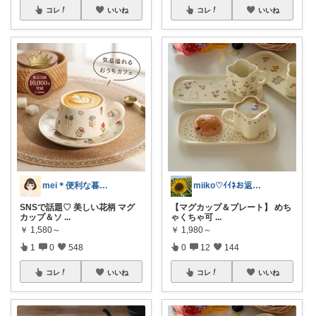
コレ
いいね
コレ
いいね
mei＊便利な暮らし🌸かわいいもの
miiko♡ｲｲﾈお返し遅れ気味です🙏
SNSで話題♡ 美しい花柄 マグ
【マグカップ＆プレート】 めち
カップ＆ソ
...
ゃくちゃ可
...
￥
1,580～
￥
1,980～
1
0
548
0
12
144
コレ
いいね
コレ
いいね