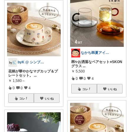
なかち🧸夏アイテム＆便利グッズ✨
🧸✨お洒落なペアセット⭐️SKON
byK @ シンプル好き
グラス
...
花柄が華やかなマグカップ＆プ
￥
5,500
レートセット。
...
0
0
4
￥
1,580～
0
0
4
コレ
いいね
コレ
いいね