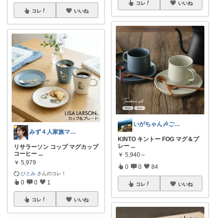
コレ
いいね
コレ
いいね
いがちゃん🎶ご購入感謝です🎶
みず４人家族ママ★３０代子育て奮闘中🙆
KINTO キントー FOG マグ＆プ
レー
...
リサラーソン コップ マグカップ
コーヒー
...
￥
5,940～
￥
5,979
0
0
84
ひとみ
さんのコレ！
0
0
1
コレ
いいね
コレ
いいね