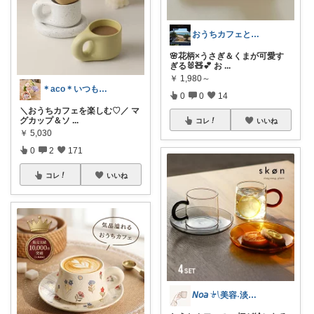
おうちカフェと癒やしアイテム
🌸花柄×うさぎ＆くまが可愛す
ぎる🐰🧸💕 お
...
￥
1,980～
＊aco＊いつもありがとうございます♡
0
0
14
＼おうちカフェを楽しむ♡／ マ
グカップ＆ソ
...
コレ
いいね
￥
5,030
0
2
171
コレ
いいね
𝘕𝘰𝘢 𓍯美容˖淡色˖グレージュ