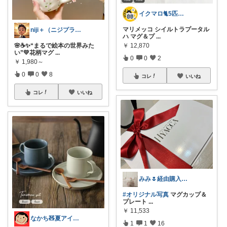
イクマロ🐈5匹の猫とおうちカフェ☕️
マリメッコ シイルトラプータル
niji＋（ニジプラス）感謝しています
ハ マグ＆プ
...
🌸☕✨“まるで絵本の世界みた
￥
12,870
い”💛花柄マグ
...
0
0
2
￥
1,980～
0
0
8
コレ
いいね
コレ
いいね
みみ🌷経由購入感謝いたします🐇💞
#オリジナル写真
マグカップ＆
プレート
...
￥
11,533
なかち🧸夏アイテム＆便利グッズ✨
1
1
16