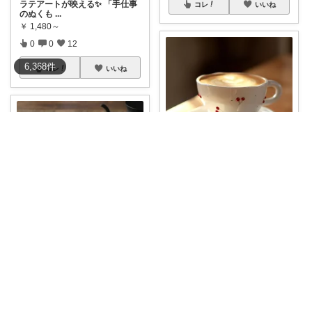
ラテアートが映える✨️ 「手仕事
コレ
いいね
のぬくも
...
￥
1,480～
0
0
12
6,368
件
コレ
いいね
みつばちまーちᵀᴴᴬᴺᴷ ᵞᴼᵁ ◡̈*
#最大20%OFFｸｰﾎﾟﾝ！
ホワイト
陶
...
￥
1,980～
0
0
6
みつばちまーちᵀᴴᴬᴺᴷ ᵞᴼᵁ ◡̈*
ギフトにも喜ばれるKINTOペア
コレ
いいね
食器8点セ
...
￥
5,940～
0
0
6