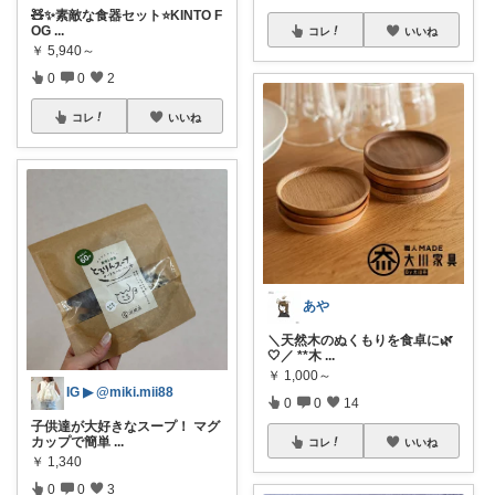
🧸✨素敵な食器セット⭐️KINTO F
OG
...
コレ
いいね
￥
5,940～
0
0
2
コレ
いいね
あや
＼天然木のぬくもりを食卓に🌿
🤍／ **木
...
￥
1,000～
IG ▶︎ @miki.mii88
0
0
14
子供達が大好きなスープ！ マグ
カップで簡単
...
コレ
いいね
￥
1,340
0
0
3