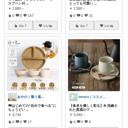
スプーン付
...
とっても可愛い
...
￥
2,880～
￥
1,580～
0
0
147
0
0
31
コレ
いいね
コレ
いいね
あやの｜整う暮らしROOM
omaru｜コスメと大人女子の暮らし
🍽️はじめての“自分で食べる”に
【食卓を優しく彩る】☕ 洗練さ
ちょうどい
...
れた質感のマ
...
￥
4,730
￥
5,940～
0
0
17
0
0
8