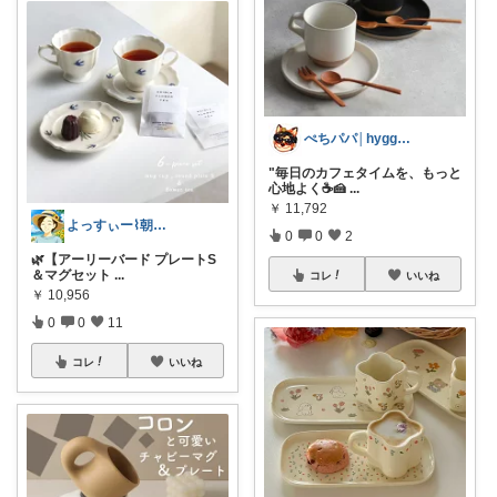
ぺちパパ│hyggeな心意気を大切に🌿
"毎日のカフェタイムを、もっと
心地よく☕🍰
...
￥
11,792
よっすぃー⌇朝コレ☀楽しい暮らし😇
0
0
2
🌿【アーリーバード プレートS
＆マグセット
...
コレ
いいね
￥
10,956
0
0
11
コレ
いいね