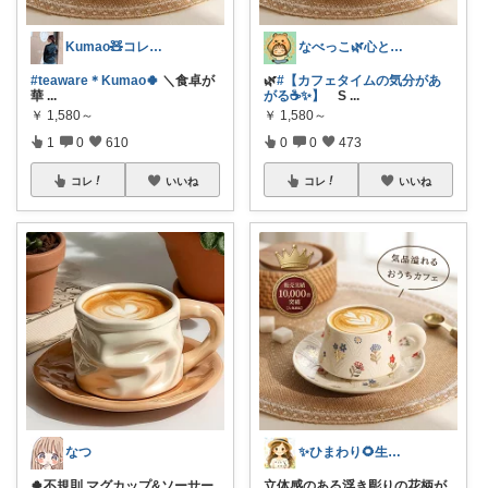
Kumao🧸コレクションみてね✨
なべっこ🌿心と体を整える暮らし
#teaware＊Kumao🍀
＼食卓が
🌿
#【カフェタイムの気分があ
華
...
がる☕✨】
S
...
￥
1,580～
￥
1,580～
1
0
610
0
0
473
コレ
いいね
コレ
いいね
なつ
✨ひまわり🌻生活雑貨・純喫茶✨
🍀不規則 マグカップ&ソーサー
立体感のある浮き彫りの花柄が