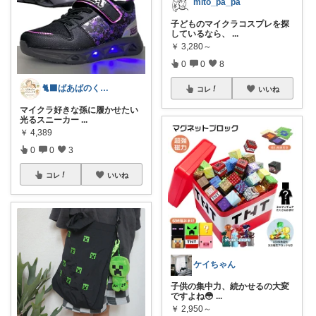
mito_pa_pa
子どものマイクラコスプレを探
しているなら、
...
￥
3,280～
0
0
8
🐈‍⬛ばあばのくらしメモ🐾
コレ
いいね
マイクラ好きな孫に履かせたい
光るスニーカー
...
￥
4,389
0
0
3
コレ
いいね
ケイちゃん
子供の集中力、続かせるの大変
ですよね😳
...
￥
2,950～