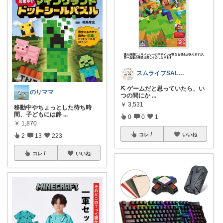
スムライフSALE情報✨
⛏️ ゲームだと思っていたら、い
のりママ
つの間にか
...
￥
3,531
移動中やちょっとした待ち時
間、子どもには静
...
0
0
1
￥
1,870
コレ
いいね
2
13
223
コレ
いいね