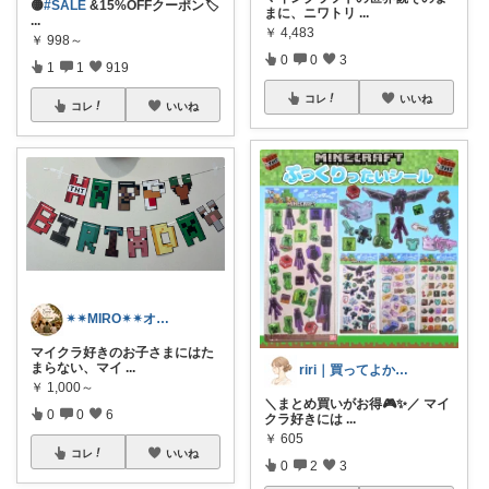
🟡
#SALE
&15%OFFクーポン🏷️
まに、ニワトリ
...
...
￥
4,483
￥
998～
0
0
3
1
1
919
コレ
いいね
コレ
いいね
✴︎✴︎MIRO✴︎✴︎オススメroom
マイクラ好きのお子さまにはた
まらない、マイ
...
riri｜買ってよかったママ服🕊️
￥
1,000～
＼まとめ買いがお得🎮✨／ マイ
0
0
6
クラ好きには
...
￥
605
コレ
いいね
0
2
3