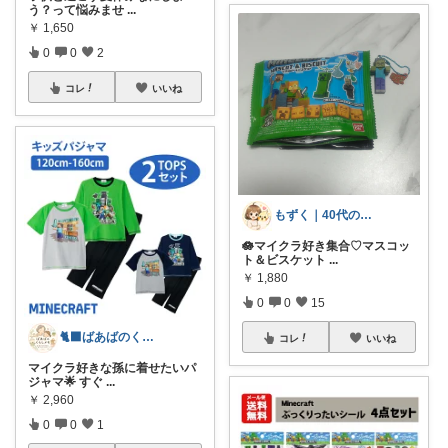
う？って悩みませ
...
￥
1,650
0
0
2
コレ
いいね
もずく｜40代の暮らし×在宅ワーク
🪷マイクラ好き集合♡マスコッ
ト＆ビスケット
...
￥
1,880
0
0
15
🐈‍⬛ばあばのくらしメモ🐾
コレ
いいね
マイクラ好きな孫に着せたいパ
ジャマ🌟 すぐ
...
￥
2,960
0
0
1