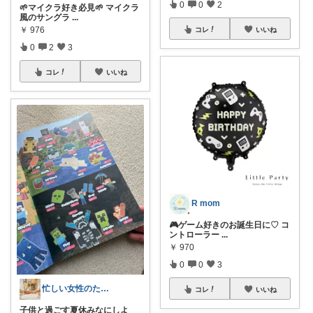
0
0
2
🌱マイクラ好き必見🌱 マイクラ
風のサングラ
...
￥
976
コレ
いいね
0
2
3
コレ
いいね
R mom
🎮ゲーム好きのお誕生日に♡ コ
ントローラー
...
￥
970
0
0
3
忙しい女性のための**ROOM🕊️🌿
コレ
いいね
子供と過ごす夏休みなにしよ