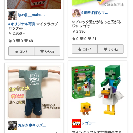
9歳差ずぼらママの買って良かったもの✨
ig☞@__mahome__
✨ブロック遊びがもっと広がる
#オリジナル写真
マイクラのブ
♡✨ レゴで
...
ロック🧱
...
￥
2,390
￥
2,950～
0
0
21
0
0
48
コレ
いいね
コレ
いいね
レゴラー
おかき🟡キッズ、子供服、暑さ対策
マインクラフトの世界観そのま