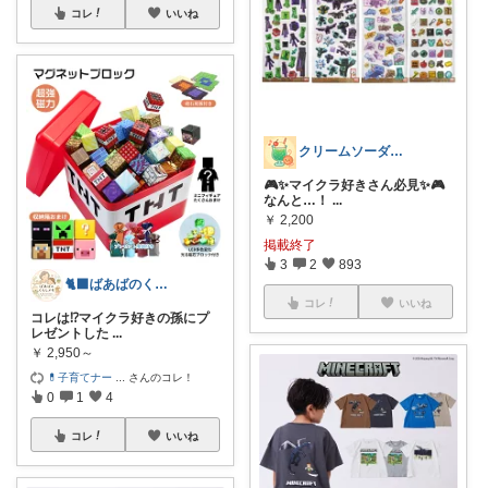
コレ
いいね
クリームソーダ♫昭和平成レトロ好き母
🎮✨マイクラ好きさん必見✨🎮
なんと…！
...
￥
2,200
掲載終了
3
2
893
🐈‍⬛ばあばのくらしメモ🐾
コレ
いいね
コレは⁉️マイクラ好きの孫にプ
レゼントした
...
￥
2,950～
💊子育てナー
...
さんのコレ！
0
1
4
コレ
いいね