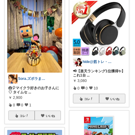
hide@筋トレ・健康・ダイエット
📢【楽天ランキング1位獲得✨】
これ1台
...
Sora.ズボラままのお勧め品☁️🩵
￥
3,080
🎂🎈マイクラ好きのお子さんに
0
0
10
♡ タイムセ
...
￥
2,900
コレ
いいね
0
0
1
コレ
いいね