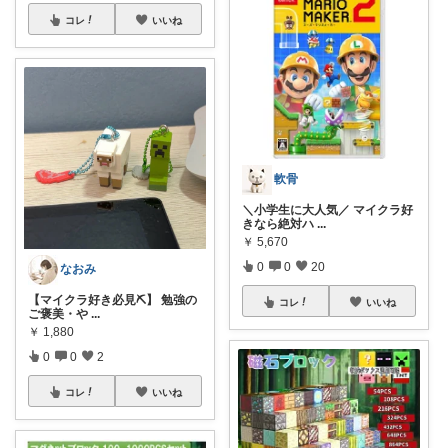
コレ
いいね
軟骨
＼小学生に大人気／ マイクラ好
きなら絶対ハ
...
￥
5,670
0
0
20
なおみ
【マイクラ好き必見⛏️】 勉強の
コレ
いいね
ご褒美・や
...
￥
1,880
0
0
2
コレ
いいね