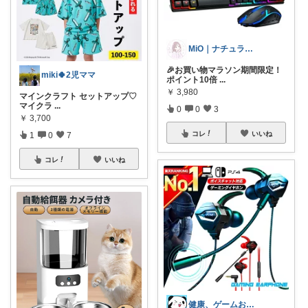
MiO｜ナチュラル雑貨と心地よい暮らし
🎉お買い物マラソン期間限定！
miki🍀2児ママ
ポイント10倍
...
￥
3,980
マインクラフト セットアップ♡
マイクラ
...
0
0
3
￥
3,700
コレ
いいね
1
0
7
コレ
いいね
健康、ゲームお役立ち情報