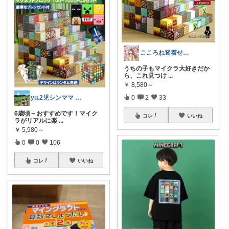
こころね👗着せたい欲が止まらないママ
うちの子もマイクラ大好きだか
ら、これ見つけ
...
￥
8,580～
yu.2児シンママ いつも心から感謝です
0
2
33
6歳頃～おすすめです！マイク
コレ
いいね
ラがリアルに楽
...
￥
5,980～
0
0
106
コレ
いいね