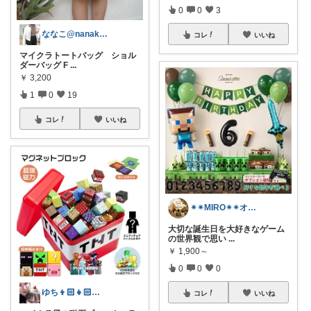
0
0
3
ななこ@nanako_mum
コレ
いいね
マイクラトートバッグ ショル
ダーバッグ F
...
￥
3,200
1
0
19
コレ
いいね
✴︎✴︎MIRO✴︎✴︎オススメroom
大切な誕生日を大好きなゲーム
の世界観で思い
...
￥
1,900～
0
0
0
ゆち👦🏻👧🏻👶🏻のmama
コレ
いいね