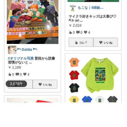
もこな｜4姉妹ママ×子供のも×家事ラク
マイクラ好きキッズは大喜び♡
⛏️✨ an
...
￥
2,024
0
0
4
コレ
いいね
𓆸 Dahlia 𓆸
#オリジナル写真
普段から読書
習慣がないと
...
￥
1,188
0
0
4
3,674
件
コレ
いいね
Spring mammy👶🌸
🎮マインクラフト好きのお子
様、必見✨MIN
...