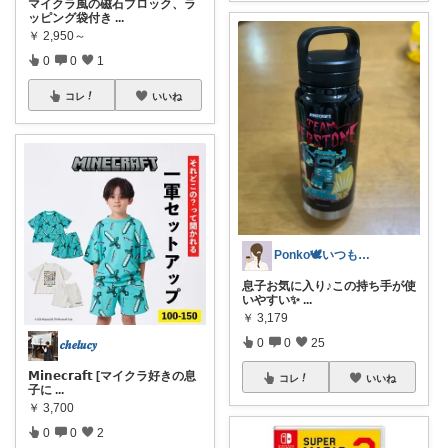
マイクラ風の磁石ブロック、ラ
ッピング袋付き
...
￥
2,950～
0
0
1
コレ
いいね
Ponko🕊️いつもお立寄り感謝です♡
息子お気に入り♪この持ち手が使
いやすい✨
...
￥
3,179
0
0
25
𝒄𝒉𝒆𝒍𝒖𝒄𝒚
𝗠𝗶𝗻𝗲𝗰𝗿𝗮𝗳𝘁 [マイクラ好きの息
コレ
いいね
子に
...
￥
3,700
0
0
2