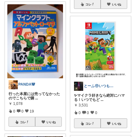
コレ
いいね
PANDA🐼
とーふ😚いつもご購入感謝です🙇
行った本屋には売ってなかった
✨マイクラ好きなら絶対にハマ
のでこちらで購
...
る！いつでもど
...
￥
1,078
￥
3,531
0
0
19
0
0
0
コレ
いいね
コレ
いいね