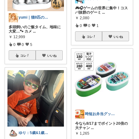
🎮🎧ゲームの世界に集中！コス
パ抜群のゲーミ
...
yumi｜猫8匹の暮らしと便利品
￥
2,080
0
0
1
多頭飼いのご飯タイム、地味に
大変…🐾 カメ
...
￥
12,999
コレ
いいね
0
0
5
コレ
いいね
時短お弁当グッズROOⅯ
今なら8/17までポイント20倍の
大チャン
...
ゆり：5歳&1歳ママの暮らしと愛用品
￥
1,265