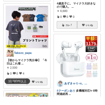
4歳息子に。 マイクラ大好きな
ので購入。
...
￥
6,680
0
0
0
コレ
いいね
Takezo_papa
【朝からマイクラ気分😂】 「今
日はこれ着
...
￥
2,500
0
0
4
10,000
件
以上
コレ
いいね
あずきゃり○o。.🐟🐠
#クーポンあり
多機種対応✨ 8時
間連続再
...
￥
3,979～
0
0
64