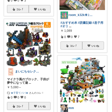
0
0
3
コレ
いいね
room_k32k♕𝟸𝕞𝕒𝕞𝕒
#おすすめ本
#読書記録
#息子用
#オリ
...
￥
1,089
0
0
7
コレ
いいね
まいにちセレクトdays
マイクラ風のブロック、子供が
夢中になって遊
...
￥
5,080～
★子育てパパ★
さんのコレ！
0
0
0
コレ
いいね
mm