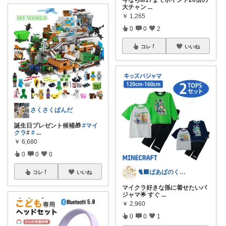
大チャン
...
￥
1,265
0
0
2
コレ
いいね
さくさくぱんだ
誕生日プレゼント候補🎁
#マイ
クラ
#
#
...
￥
6,680
0
0
0
🐈‍⬛ばあばのくらしメモ🐾
コレ
いいね
マイクラ好きな孫に着せたいパ
ジャマ🌟 すぐ
...
￥
2,960
0
0
1