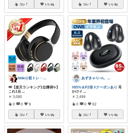
コレ
いいね
コレ
いいね
hide@筋トレ・健康・ダイエット
あずきゃり○o。.🐟🐠
📢【楽天ランキング1位獲得✨】
#85%＆P2倍
#クーポンあり
耳
これ1台
...
かけイ
...
￥
3,080
￥
2,499
0
0
9
0
0
62
コレ
いいね
コレ
いいね