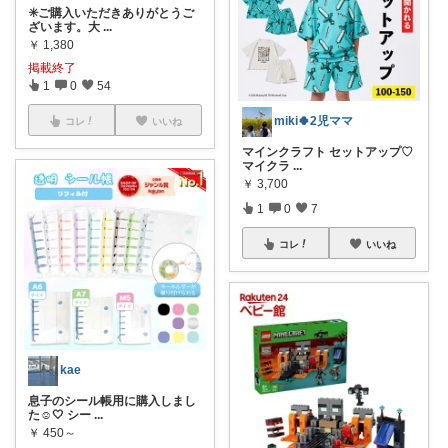
✳️ご購入いただきありがとうご
ざいます。大
...
￥
1,380
掲載終了
1
0
54
miki🍀2児ママ
コレ
いいね
マインクラフト セットアップ♡
マイクラ
...
￥
3,700
1
0
7
コレ
いいね
kae
息子のシール帳用に購入しまし
た☺️🤍 シー
...
￥
450～