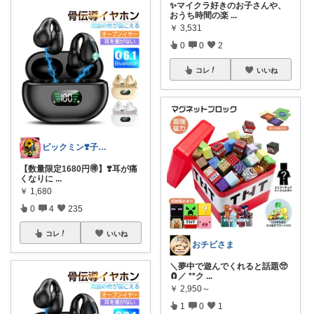
✨マイクラ好きのお子さんや、
おうち時間の楽
...
￥
3,531
0
0
2
コレ
いいね
ピックミン❣️子育てパパママ応援グッズ
【数量限定1680円🉐】❣️耳が痛
くなりに
...
￥
1,680
0
4
235
コレ
いいね
おチビさま
＼夢中で遊んでくれると話題🥺
🧲／ **ク
...
￥
2,950～
1
0
1