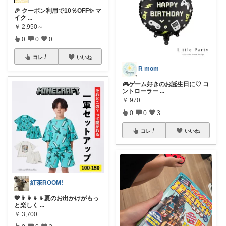
🎉 クーポン利用で10％OFF✨ マ
イク
...
￥
2,950～
0
0
0
コレ
いいね
R mom
🎮ゲーム好きのお誕生日に♡ コ
ントローラー
...
￥
970
0
0
3
コレ
いいね
紅茶ROOM!
💖👨‍👩‍👧‍👦夏のお出かけがもっ
と楽しく
...
￥
3,700