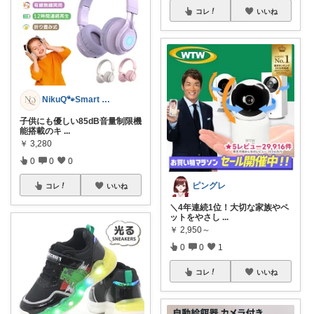
コレ
いいね
NikuQ🐾Smart Choice
子供にも優しい85dB音量制限機
能搭載のキ
...
￥
3,280
0
0
0
ピングレ
コレ
いいね
＼4年連続1位！大切な家族やペ
ットをやさし
...
￥
2,950～
0
0
1
コレ
いいね