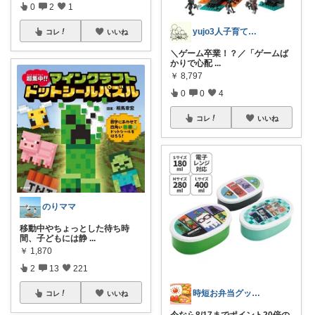
0
2
1
yujo3人子育て@楽々知育,受験＋糖質
コレ
いいね
＼ゲーム卒業！？／ ​「ゲームば
かりで心配
...
￥
8,797
0
0
4
コレ
いいね
のりママ
移動中やちょっとした待ち時
間、子どもには静
...
￥
1,870
2
13
221
時短お弁当グッズROOⅯ
コレ
いいね
今なら8/17までポイント20倍の