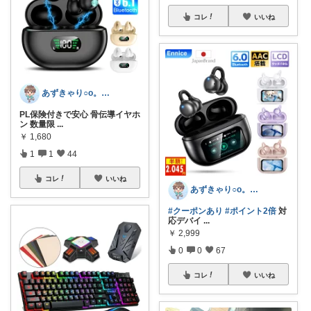
コレ
いいね
あずきゃり○o。.🐟🐠
PL保険付きで安心 骨伝導イヤホ
ン 数量限
...
￥
1,680
1
1
44
コレ
いいね
あずきゃり○o。.🐟🐠
#クーポンあり
#ポイント2倍
対
応デバイ
...
￥
2,999
0
0
67
コレ
いいね