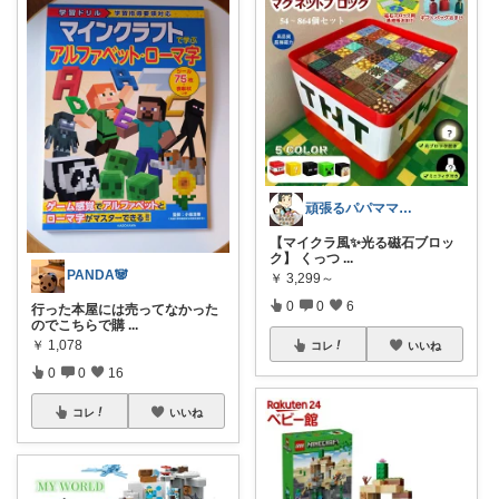
頑張るパパママ応援隊@育児・子供用品紹介
【マイクラ風✨光る磁石ブロッ
ク】 くっつ
...
PANDA🐼
￥
3,299～
0
0
6
行った本屋には売ってなかった
のでこちらで購
...
￥
1,078
コレ
いいね
0
0
16
コレ
いいね