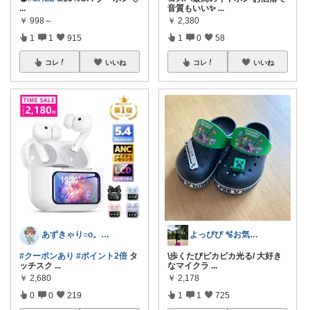
...
音質もいい✨
...
￥
998～
￥
2,380
1
1
915
1
0
58
コレ
いいね
コレ
いいね
あずきゃり○o。.🐟🐠
よっぴぴ 🫧お気に入りに囲まれた暮らし
#クーポンあり
#ポイント2倍
タ
\歩くたびピカピカ光る/ 大好き
ッチスク
...
なマイクラ
...
￥
2,680
￥
2,178
0
0
219
1
1
725