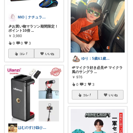
MiO｜ナチュラル雑貨と心地よい暮らし
🎉お買い物マラソン期間限定！
ポイント10倍
...
￥
3,980
0
0
3
コレ
いいね
ゆり：5歳&1歳ママの暮らしと愛用品
🌱マイクラ好き必見🌱 マイクラ
風のサングラ
...
￥
976
0
2
3
コレ
いいね
はむのすけ🐹@美味しいもの&季節の商品