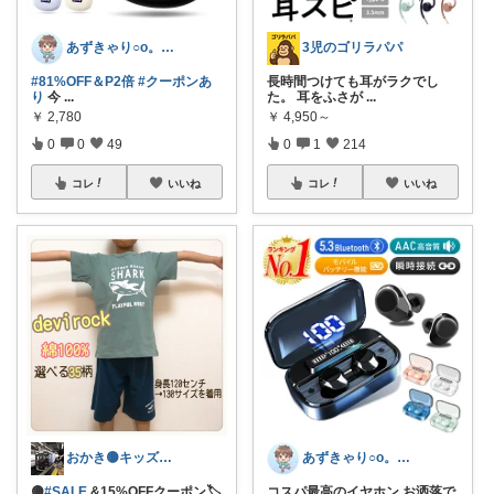
あずきゃり○o。.🐟🐠
3児のゴリラパパ
#81%OFF＆P2倍
#クーポンあ
長時間つけても耳がラクでし
り
今
...
た。 耳をふさが
...
￥
2,780
￥
4,950～
0
0
49
0
1
214
コレ
いいね
コレ
いいね
おかき🟡キッズ、子供服、暑さ対策
あずきゃり○o。.🐟🐠
🟡
#SALE
&15%OFFクーポン🏷️
コスパ最高のイヤホン お洒落で