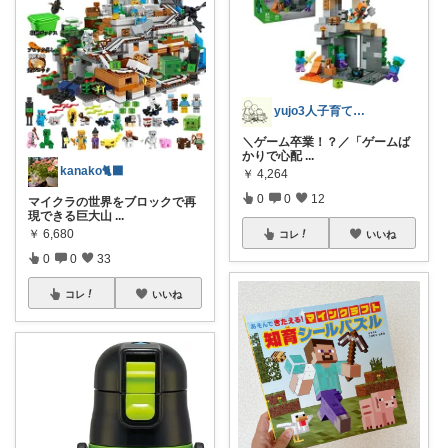
yujo3人子育て@楽々知育,受験＋糖質
＼ゲーム卒業！？／ ​「ゲームば
かりで心配
...
kanako🐈‍⬛
￥
4,264
0
0
12
マイクラの世界をブロックで再
現できる巨大山
...
￥
6,680
コレ
いいね
0
0
33
コレ
いいね