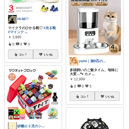
Hi-Mi♡
マイクラのひかる靴♡
#光る靴
#マインク
...
￥
3,980
0
0
0
コレ
いいね
yumi｜猫8匹の暮らしと便利品
多頭飼いのご飯タイム、地味に
大変…🐾 カメ
...
￥
12,999
0
0
5
コレ
いいね
砂糖@２児のシンママ