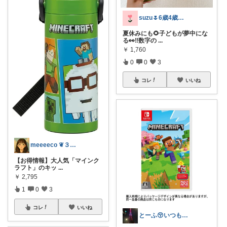
suzu🌷6歳4歳子育てママの暮らし
夏休みにも🌻子どもが夢中にな
る👀‼️数字の
...
￥
1,760
0
0
3
コレ
いいね
meeeeco ❦３児ママ ❦
【お得情報】大人気「マインク
ラフト」のキッ
...
￥
2,795
1
0
3
コレ
いいね
とーふ😚いつもご購入感謝です🙇