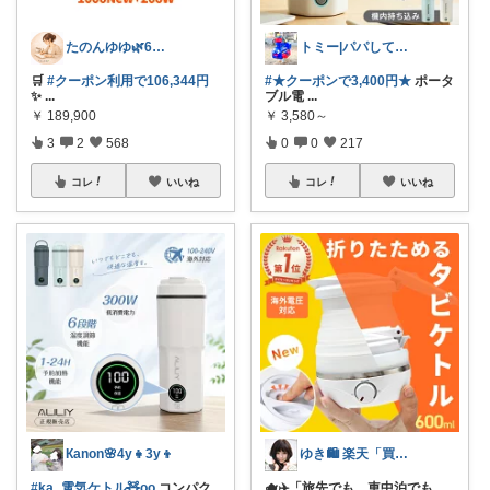
たのんゆゆ🌿6日感謝です💐
トミー|パパしてます^^
🛒
#クーポン利用で106,344円
#★クーポンで3,400円★
ポータ
✨
...
ブル電
...
￥
189,900
￥
3,580～
3
2
568
0
0
217
コレ
いいね
コレ
いいね
Кanon🌸4y👧3y👦
ゆき🛍️ 楽天「買ってよかった」を厳選
#ka_電気ケトル🧸oo
コンパク
🫖✈️「旅先でも、車中泊でも、