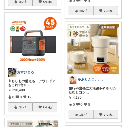
0
0
4
コレ
いいね
コレ
いいね
おすけまる
💎ありんこ。。。
🔋もしもの備えも、アウトドア
もこれ1台✨
...
旅行や出張に大活躍✈️💕 折りた
￥
296,400
たむとコン
...
0
0
12
￥
4,180
0
0
8
コレ
いいね
コレ
いいね