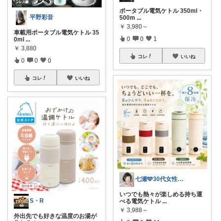
ポータブル電気ケトル 350ml・
平野彩音
500m
...
￥
3,980～
車載用ポータブル電気ケトル 35
0
0
1
0ml
...
￥
3,880
コレ
いいね
0
0
0
コレ
いいね
七瀬🩵30代女性ファッション&美容🩵
いつでも熱々が楽しめる持ち運
S・R
べる電気ケトル
...
￥
3,988～
外出先でも好きな温度のお湯が