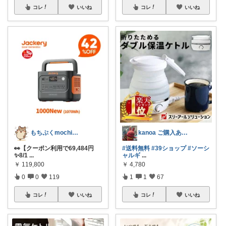
コレ
いいね
コレ
いいね
もちぷくmochipuku☘️5日感謝
kanoa ご購入ありがとうございます
👀【クーポン利用で69,484円
#送料無料
#39ショップ
#ソーシ
✨️8/1
...
ャルギ
...
￥
119,800
￥
4,780
0
0
119
1
1
67
コレ
いいね
コレ
いいね