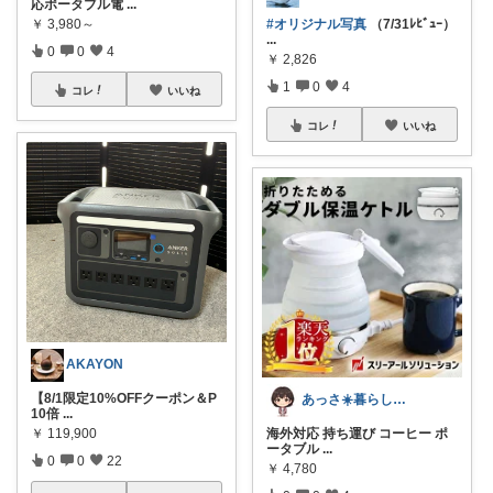
応ポータブル電
...
￥
3,980～
#オリジナル写真
（7/31ﾚﾋﾞｭｰ）
...
0
0
4
￥
2,826
1
0
4
コレ
いいね
コレ
いいね
AKAYON
【8/1限定10%OFFクーポン＆P
あっさ☀️暮らしをラクにする便利グッズ
10倍
...
￥
119,900
海外対応 持ち運び コーヒー ポ
ータブル
...
0
0
22
￥
4,780