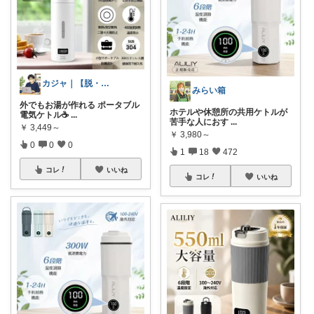
カジャ｜【脱・不便】家での仕事が激変する
みらい箱
外でもお湯が作れる ポータブル
ホテルや休憩所の共用ケトルが
電気ケトル☕
...
苦手な人におす
...
￥
3,449～
￥
3,980～
0
0
0
1
18
472
コレ
いいね
コレ
いいね