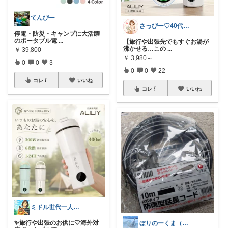
てんぴー
さっぴー♡40代主婦・楽天おすすめ品紹介
停電・防災・キャンプに大活躍
のポータブル電
...
【旅行や出張先でもすぐお湯が
沸かせる…この
...
￥
39,800
￥
3,980～
0
0
3
0
0
22
コレ
いいね
コレ
いいね
ミドル世代一人暮らし応援隊
✨旅行や出張のお供に🤍海外対
ぼりのーくま（妻）多忙🙇暫くお休み御免