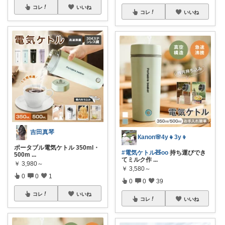
コレ
いいね
コレ
いいね
吉田真琴
Кanon🌸4y👧3y👦
ポータブル電気ケトル 350ml・
#電気ケトル🧸oo
持ち運びでき
500m
...
てミルク作
...
￥
3,980～
￥
3,580～
0
0
1
0
0
39
コレ
いいね
コレ
いいね