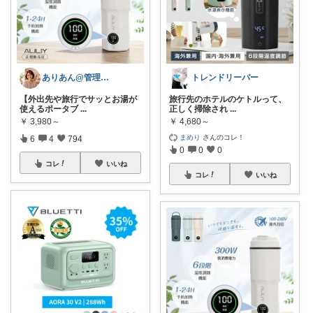
ありあん@管理職シンママの手間なし生活
トレンドリーバー
【外出先や旅行でサッとお湯が
旅行先のホテルのケトルって、
使えるポータブ
...
正しく掃除され
...
￥
3,980～
￥
4,680～
まめり
さんのコレ！
6
4
794
0
0
0
コレ
いいね
コレ
いいね