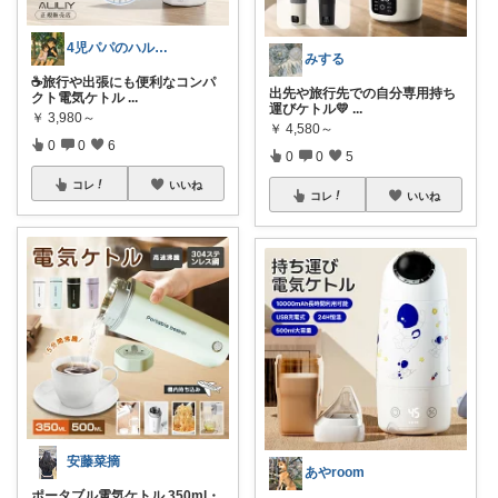
4児パパのハル🙇経由購入感謝です！🙇
みする
☕旅行や出張にも便利なコンパ
出先や旅行先での自分専用持ち
クト電気ケトル
...
運びケトル💛
...
￥
3,980～
￥
4,580～
0
0
6
0
0
5
コレ
いいね
コレ
いいね
安藤菜摘
あやroom
ポータブル電気ケトル 350ml・