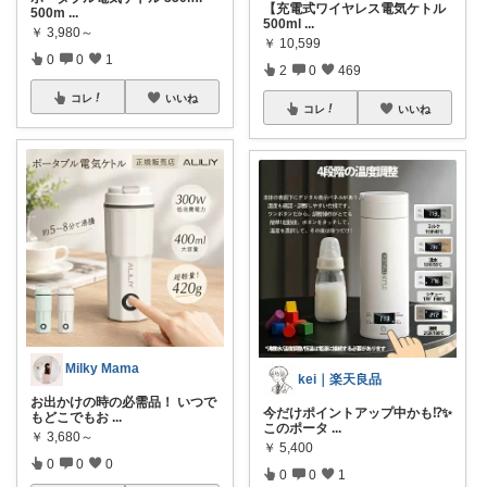
【充電式ワイヤレス電気ケトル
500m
...
500ml
...
￥
3,980～
￥
10,599
0
0
1
2
0
469
コレ
いいね
コレ
いいね
Milky Mama
kei｜楽天良品
お出かけの時の必需品！ いつで
今だけポイントアップ中かも⁉️✨
もどこでもお
...
このポータ
...
￥
3,680～
￥
5,400
0
0
0
0
0
1