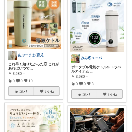
あぷーまま(育児グッズ×ママグッズ)
みみ🌏ユニバ
これ早く知りたかった😇 これが
ポータブル電気ケトル✨ トラベ
あればいつで
...
ルアイテム
...
￥
3,580～
￥
3,980～
0
0
19
0
0
3
コレ
いいね
コレ
いいね