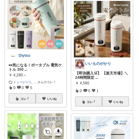
Diytsu
いいものがかり
👀気になる！ポータブル 電気ケ
トル 350
...
【即決購入🛒】 【楽天市場】＼
￥
4,280～
24時間限定
...
トミー|パパし
...
さんのコレ！
￥
4,580
0
0
5
0
0
1
コレ
いいね
コレ
いいね