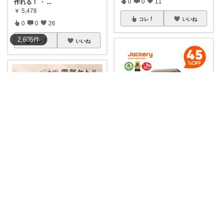
0
0
11
作れる！ ・
...
￥
5,478
コレ
いいね
0
0
26
2,605
件
コレ
いいね
ルート二児のまま♡
防災もキャンプも、これ1台あ
子猫からのおススメ
ると安心🥹🔋✨
...
￥
296,400
【☕どこでも手軽にお湯が使え
0
1
5
る電気ケトル✨
...
￥
4,500～
コレ
いいね
0
0
212