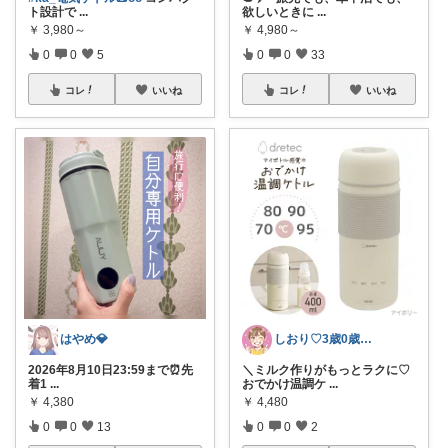
ト設計で
...
欲しいときに
...
￥
3,980～
￥
4,980～
0
0
5
0
0
33
コレ
いいね
コレ
いいね
はやめ💎
しおり♡3歳0歳子育て中
2026年8月10日23:59まで⏰先
＼ミルク作りがもっとラクに♡
着1
...
おでかけ温調ケ
...
￥
4,380
￥
4,480
0
0
13
0
0
2