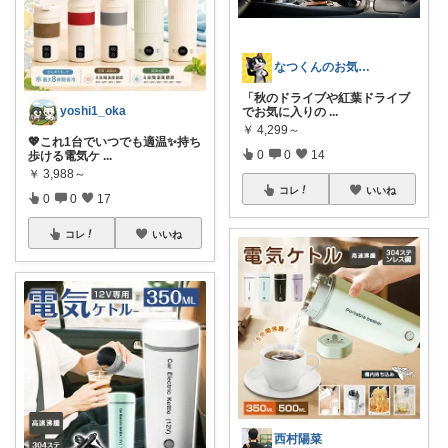
なつくんのお気に♥
「秋のドライブや紅葉ドライブ
yoshi1_oka
でお気に入りの
...
￥
4,299～
💖これ1台でいつでも適温✨持ち
0
0
14
歩ける電気ケ
...
￥
3,988～
コレ
いいね
0
0
17
コレ
いいね
西村陽菜