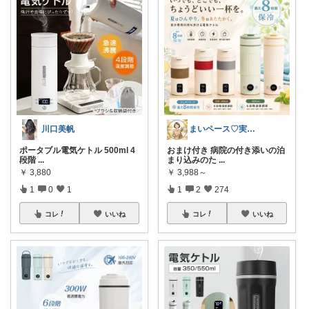
川口美帆
まいペース♡実用的でおすすめ!いいかも
ポータブル電気ケトル 500ml 4
おまけ付き 病院の付き添いの泊
段階
...
まり込みのた
...
￥
3,880
￥
3,988～
1
0
1
1
2
274
コレ
いいね
コレ
いいね