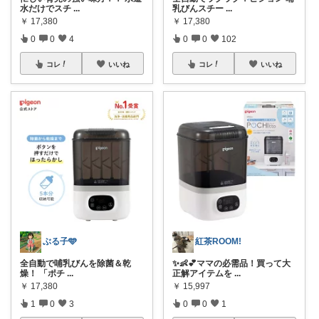
水だけでスチ
...
乳びんスチー
...
￥
17,380
￥
17,380
0
0
4
0
0
102
コレ
いいね
コレ
いいね
ぶる子🩵
紅茶ROOM!
全自動で哺乳びんを除菌＆乾
✨👶💕ママの必需品！買って大
燥！ 「ポチ
...
正解アイテムを
...
￥
17,380
￥
15,997
1
0
3
0
0
1