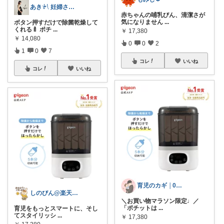
あき𓍯 妊婦さんのときめくアイテム
赤ちゃんの哺乳びん、清潔さが
気になりません
...
ボタン押すだけで除菌乾燥して
くれる🍼 ポチ
...
￥
17,380
￥
14,080
0
0
2
1
0
7
コレ
いいね
コレ
いいね
育児のカギ │0歳からの必須アイテム
しのびん@楽天Room
＼お買い物マラソン限定♩／
「ポチットは
...
育児をもっとスマートに、そし
てスタイリッシ
...
￥
17,380