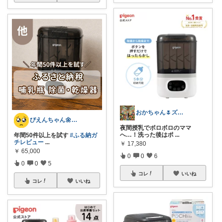
おかちゃん🌷ズボラママの暮らし
ぴえんちゃん🌼爆買い比較ママ
夜間授乳でボロボロのママ
へ…！洗った後はポ
...
年間50件以上を試す
#ふる納ガ
チレビュー
...
￥
17,380
￥
65,000
0
0
6
0
0
5
コレ
いいね
コレ
いいね