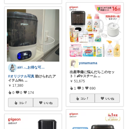
yonamama
airi 𓂃お得な可愛いアイテムまとめ
出産準備に悩んだらこのセッ
ト！👶✨スチーム
...
#オリジナル写真
助けられたア
イテムNo.
...
￥
51,675
￥
17,380
1
3
690
0
0
174
コレ
いいね
コレ
いいね