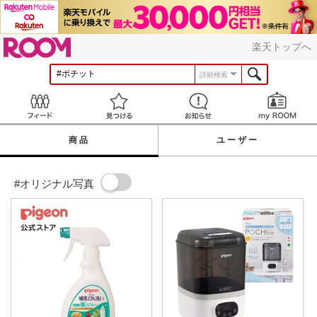
ROOM
楽天トップへ
詳細検索
Feed
見つける
お知らせ
商品
ユーザー
#オリジナル写真