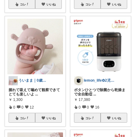
コレ
いいね
コレ
いいね
ういまま｜0歳児との快適な暮らし
lemon_life✿2児ママ
握れて吸えて噛めて観察できて
ボタンひとつで除菌から乾燥ま
とても楽しいよ
...
で全自動👏
...
￥
1,300
￥
17,380
0
0
12
0
0
16
コレ
いいね
コレ
いいね