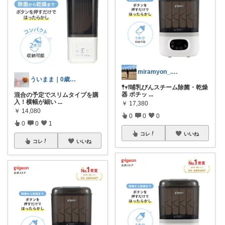
miramyon_.👶🏻5m
ういまま｜0歳児との快適な暮らし
𖤣𖥧𖥣哺乳びんスチーム除菌・乾燥
器 ポチッ
...
混合の予定でスリムタイプを購
入！横幅が細い
...
￥
17,380
￥
14,080
0
0
0
0
0
1
コレ
いいね
コレ
いいね