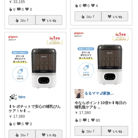
￥
33,195
0
0
4
0
0
0
コレ
いいね
コレ
いいね
るるママ🌙家族との暮らしを快適に🍀
hiro
今ならポイント10倍✨🍼毎日の
🍼✨ ポチットで安心の哺乳びん
哺乳瓶ケアを
...
ケア！✨🍼
...
￥
17,380
￥
17,380
0
1
80
0
0
0
コレ
いいね
コレ
いいね