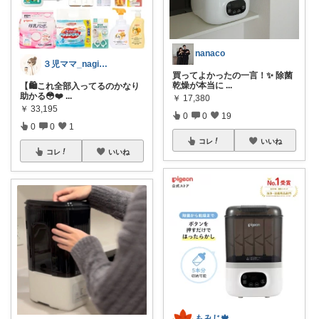
nanaco
３児ママ_nagi｜お買い物応援🧸
買ってよかったの一言！✨ 除菌
乾燥が本当に
...
【🛍これ全部入ってるのかなり
助かる😳❤️‍
...
￥
17,380
￥
33,195
0
0
19
0
0
1
コレ
いいね
コレ
いいね
もみじ🍁