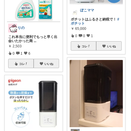
ぽこママ
ポチットはふるさと納税で！
#
ポチット
りの
￥
65,000
0
0
1
これ本当に便利でもっと早く出
会いたかった商
...
￥
2,503
コレ
いいね
0
1
6
コレ
いいね