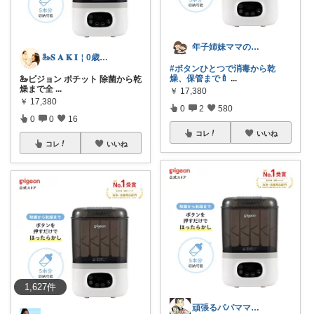
年子姉妹ママのトシコ｜２歳&３歳
🦢𝐒 𝐀 𝐊 𝐈￤0歳児ママ
#ボタンひとつで消毒から乾
燥、保管まで🍼
...
🦢ピジョン ポチット 除菌から乾
燥まで全
...
￥
17,380
￥
17,380
0
2
580
0
0
16
コレ
いいね
コレ
いいね
1,627
件
頑張るパパママ応援隊@育児・子供用品紹介