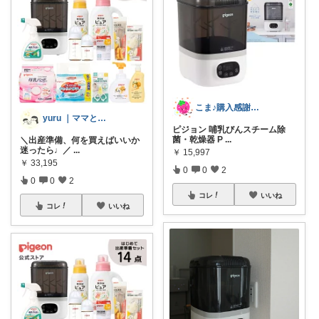
こま♪購入感謝です6y&3y♪
yuru ｜ママとこどもの暮らし𖥧𖤣
ピジョン 哺乳びんスチーム除
菌・乾燥器 P
...
＼出産準備、何を買えばいいか
迷ったら♩／
...
￥
15,997
￥
33,195
0
0
2
0
0
2
コレ
いいね
コレ
いいね