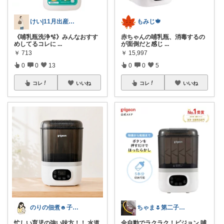
けい|11月出産予定の出産準備ROOM
もみじ🍁
《哺乳瓶洗浄🫧》みんなおすす
赤ちゃんの哺乳瓶、消毒するの
めしてるコレに
...
が面倒だと感じ
...
￥
713
￥
15,997
0
0
13
0
0
5
コレ
いいね
コレ
いいね
のりの佃煮☻子育て奮闘中
ちゃま🌷第二子妊娠中
忙しい育児の強い味方！！ 水道
全自動でラクラク！ピジョン 哺