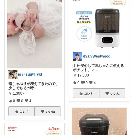
Ryan Westwood
🍼✨ 安心して赤ちゃんに使える
ポチット、マ
...
ig @sui94_wd
￥
17,380
0
0
4
指しゃぶりが増えてきたので、
少しでもその時
...
￥
1,300～
コレ
いいね
0
0
4
コレ
いいね