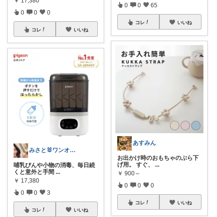
￥
17,380
0
0
65
0
0
0
コレ
いいね
コレ
いいね
あすみん
みさと🐰ワンオペ育児を少し楽にする
お出かけ時のおもちゃのぶら下
げ用。 すぐ、
...
哺乳びんや小物の消毒、毎日続
くと意外と手間
...
￥
900～
￥
17,380
0
0
0
0
0
3
コレ
いいね
コレ
いいね