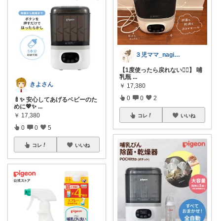
３児ママ_nagi｜お買い物応援🧸
【1度使ったら戻れない❤️‍🔥】 哺
乳瓶
...
きよさん
￥
17,380
0
0
2
🍼✨ 安心してあげるベビーのた
めに💖✨
...
￥
17,380
コレ
いいね
0
0
5
コレ
いいね