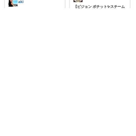
aki
【ピジョン ポチット✨スチーム
除菌・乾燥器
...
💎哺乳びんスチーム除菌・乾燥
器 ポチット(
...
￥
17,380
￥
17,380
0
0
2
0
0
4
コレ
いいね
コレ
いいね
医者彼氏と看護師彼女の購入品 ブログ風
たまこ| 子育てOL×お金と資格
【16点入り！赤ちゃんを迎える
ための必需品
...
【0ヶ月から握れる、はじめて
のおもちゃ】
...
￥
51,675
￥
649～