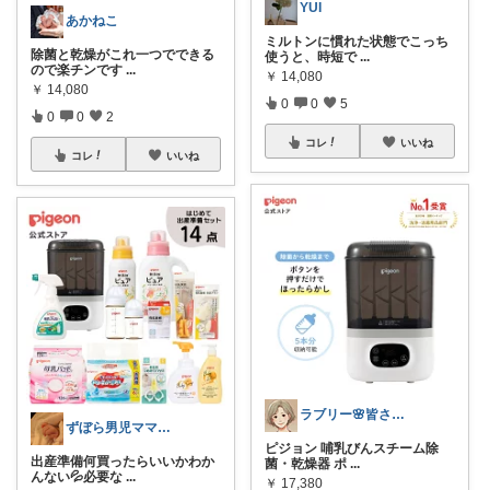
YUI
あかねこ
ミルトンに慣れた状態でこっち
除菌と乾燥がこれ一つでできる
使うと、時短で
...
ので楽チンです
...
￥
14,080
￥
14,080
0
0
5
0
0
2
コレ
いいね
コレ
いいね
ラブリー🌸皆さんありがとう
ずぼら男児ママの時短便利グッズROOM
ピジョン 哺乳びんスチーム除
出産準備何買ったらいいかわか
菌・乾燥器 ポ
...
んない💦必要な
...
￥
17,380