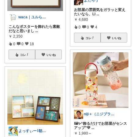
よたろう
お部屋の雰囲気をガラッと変え
たいなら、LI
...
waca｜ユルらくライフ。
￥
4,680
こんなポスターを飾れたら素敵
0
0
4
だなと思いまし
...
￥
2,350
コレ
いいね
0
0
18
コレ
いいね
niji＋（ニジプラス）感謝しています
🖼️✨“飾るだけでお部屋がセンス
アップ”💛
...
よっすぃー⌇朝コレ☀楽しい暮らし😇
￥
1,980～