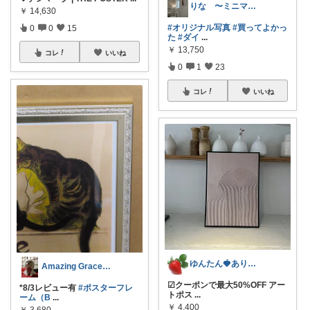
りな 〜ミニマムで心地よい暮らし〜
￥
14,630
#オリジナル写真
#買ってよかっ
0
0
15
た
#ダイ
...
￥
13,750
コレ
いいね
0
1
23
コレ
いいね
ゆんたん🍓ありがとう(୨୧•͈ᴗ•͈)
Amazing Graceマラソン半休
☑︎クーポンで最大50%OFF アー
*8/3レビュー有
#ポスターフレ
トポス
...
ーム（B
...
￥
4,400