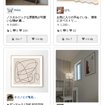
misa
はち
ノスタルジックな雰囲気が可愛
お気に入りの手ぬぐいを、 簡単
いな🖼️🌿 繊
...
にタペストリ
...
￥
9,680～
￥
1,180～
1
0
104
0
0
42
コレ
いいね
コレ
いいね
ネコノヒゲ🐈花好きオタクの庭🪴
🔸デンマーク | THE POSTER
...