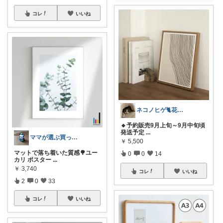
コレ
いいね
ネコノヒゲ🐈花好きオタクの庭🪴
🔸予約販売9月上旬～9月中旬頃
発送予定
...
ママが選ぶ買ってよかった🌸育児🌸防災
￥
5,500
マットで落ち着いた質感🌳ユー
0
0
14
カリ ポスター
...
￥
3,740
コレ
いいね
2
0
33
コレ
いいね