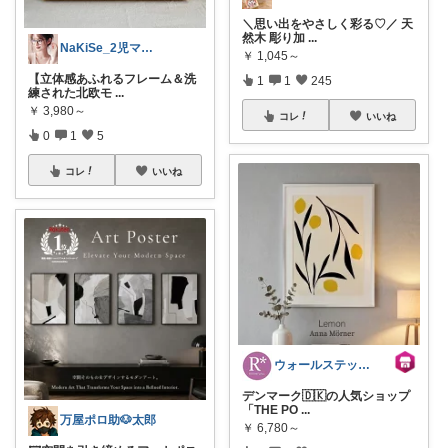
＼思い出をやさしく彩る♡／ 天
然木 彫り加
...
NaKiSe_2児ママ🌸訪問感謝です
￥
1,045～
【立体感あふれるフレーム＆洗
1
1
245
練された北欧モ
...
￥
3,980～
コレ
いいね
0
1
5
コレ
いいね
ウォールステッカーのルームプラス
デンマーク🇩🇰の人気ショップ
「THE PO
...
万屋ポロ助🐶太郎
￥
6,780～