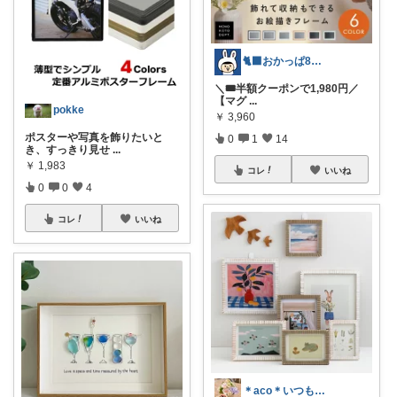
🐈‍⬛おかっぱ8月もよろしくです🎆
＼🎟️半額クーポンで1,980円／
【マグ
...
pokke
￥
3,960
ポスターや写真を飾りたいと
0
1
14
き、すっきり見せ
...
￥
1,983
コレ
いいね
0
0
4
コレ
いいね
＊aco＊いつもありがとうございます♡