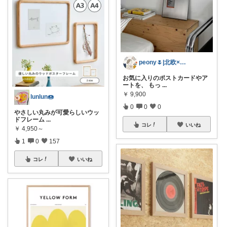
peony🌷|北欧×便利アイテム
お気に入りのポストカードやア
ートを、 もっ
...
￥
9,900
lunlun🍩
0
0
0
やさしい丸みが可愛らしいウッ
ドフレーム
...
コレ
いいね
￥
4,950～
1
0
157
コレ
いいね