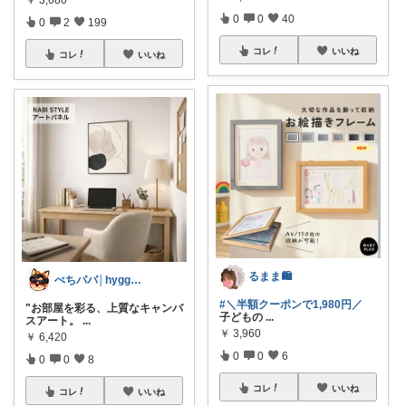
￥
3,680
0
0
40
0
2
199
コレ
いいね
コレ
いいね
るまま🛍️
ぺちパパ│hyggeな心意気を大切に🌿
#＼半額クーポンで1,980円／
"お部屋を彩る、上質なキャンバ
子どもの
...
スアート。
...
￥
3,960
￥
6,420
0
0
6
0
0
8
コレ
いいね
コレ
いいね