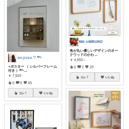
Miii ☆MIRUNO
角が丸い優しいデザインのオー
クウッドのかわ
...
𝚜𝚗.𝚢𝚞𝚣𝚞 𓇢 𓆸
￥
4,950～
⋆ポスター （ シルバーフレーム
0
2
20
付き ）𓆸
...
￥
7,920
コレ
いいね
0
0
45
コレ
いいね