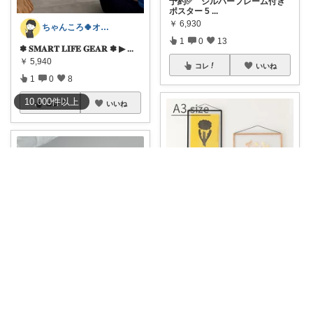
予約✅ シルバーフレーム付き
ポスター 5
...
￥
6,930
ちゃんころ🍀オリ写/インテリア/キッズ
1
0
13
✽ 𝐒𝐌𝐀𝐑𝐓 𝐋𝐈𝐅𝐄 𝐆𝐄𝐀𝐑 ✽ ▶
...
￥
5,940
コレ
いいね
1
0
8
10,000
件
以上
コレ
いいね
きみどり.𓆏・°いつも感謝です
木とアクリルの、潔い美しさ๋࣭ ⭑
ちゃん
...
tomonon🌼*･
￥
13,750
予約✅ シルバーフレーム付き
1
0
105
ポスター 7
...