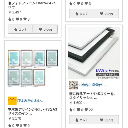
🪴フォトフレーム Harrow 4 ハ
0
0
3
ロウ
...
￥
2,497
コレ
いいね
0
0
3
コレ
いいね
いぬねこ🐶🐱仕事も暮らしも楽しく☺︎
壁に飾るアートやポスターを、
スタイリッシュ
...
ぴよみ@かわいいグッズ紹介🚀🐻🍭
￥
1,600～
💙木製デザインがおしゃれなA3
0
0
22
サイズのイン
...
￥
5,170
コレ
いいね
0
0
9