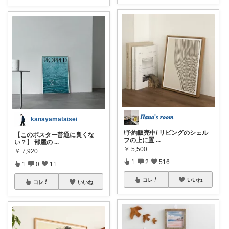
𝑯𝒂𝒏𝒂'𝒔 𝒓𝒐𝒐𝒎
kanayamataisei
\予約販売中/ リビングのシェル
【このポスター普通に良くな
フの上に置
...
い？】 部屋の
...
￥
5,500
￥
7,920
1
2
516
1
0
11
コレ
いいね
コレ
いいね