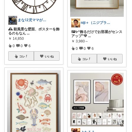
まな⌇2児ママが目指すゆとりある暮らし
niji＋（ニジプラス）感謝しています
🕰️ 殺風景な壁面、ポスターを飾
🖼️✨“飾るだけでお部屋がセンス
るのもなん
...
アップ”💛
...
￥
14,850
￥
3,980～
0
0
6
0
0
6
コレ
いいね
コレ
いいね