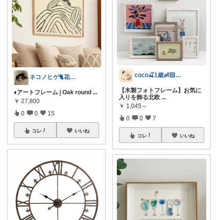
coco🍒1歳👶🏻5歳🐈
ネコノヒゲ🐈花好きオタクの庭🪴
【木製フォトフレーム】お気に
♦アートフレーム | Oak round
...
入りを飾る北欧
...
￥
27,800
￥
1,045～
0
0
15
0
0
7
コレ
いいね
コレ
いいね