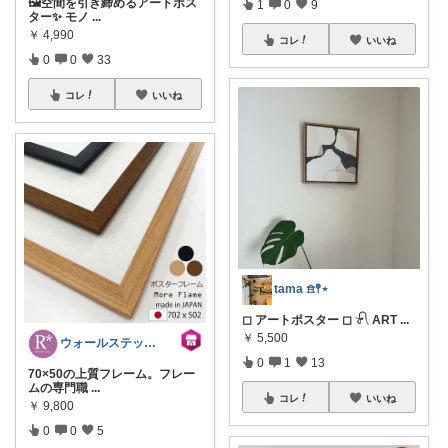
🖼空間を引き締めるアートポス
1
0
9
ター✨ モノ
...
￥
4,990
コレ
いいね
0
0
33
コレ
いいね
tama 𖠿𖤣⋆
◻︎ アートポスター ◻︎ 𓍯 ART
...
￥
5,500
ウォールステッカーのルームプラス
0
1
13
70×50の上質フレーム。フレー
ムの専門職
...
コレ
いいね
￥
9,800
0
0
5