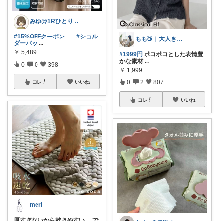
みゆ@1Rひとり暮らし
#15%OFFクーポン
#ショル
もも🍑｜大人きれいめファッション
ダーバッ
...
￥
5,489
#1999円
ポコポコとした表情豊
かな素材
...
0
0
398
￥
1,999
0
2
807
コレ
いいね
コレ
いいね
meri
厚すぎないから乾きやすい。 で