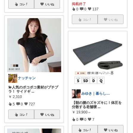
掲載終了
コレ
いいね
0
0
137
コレ
いいね
ナッチャン
💫人気のポコポコ素材がプチプ
ラ！ サイドギ
...
みゆき｜暮らしのおすすめ
￥
2,310
【朝の腰のズキズキに！体圧を
5
0
727
分散する老舗寝
...
￥
19,900～
コレ
いいね
0
0
7
コレ
いいね