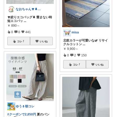
なおちゃん🍄🌲好きなものに囲まれたい
🍄絞りエコバッグ🌲 畳まない時
短エコバッ
...
￥
890～
0
0
441
misa
北欧カラーが可愛いな🌿 リサイ
コレ
いいね
クルコットン
...
￥
9,900～
0
2
150
コレ
いいね
ゆう🌷朝コレ
#クーポンで2,850円
夏のパン