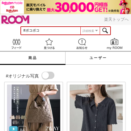
ROOM
楽天トップへ
詳細検索
Feed
見つける
お知らせ
商品
ユーザー
#オリジナル写真