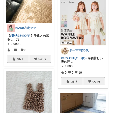
おみ🌿在宅ママ
【
#最大35%OFF
】子供との暮
らし、汚
...
￥
2,990～
0
0
8
さーママ|30代小2女児ママ🎀
#10%OFFクーポン
☀️寝苦しい
コレ
いいね
夜の汗
...
￥
1,800
0
0
19
コレ
いいね