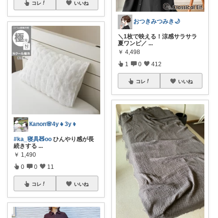
コレ
いいね
おつきみつみき🌙
＼1枚で映える！涼感サラサラ
夏ワンピ／
...
￥
4,498
1
0
412
コレ
いいね
Кanon🌸4y👧3y👦
#ka_寝具🧸oo
ひんやり感が長
続きする
...
￥
1,490
0
0
11
コレ
いいね