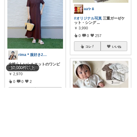
aa✨🌷
#オリジナル写真
三重ガーゼケ
ット・シング
...
￥
3,990
0
0
257
コレ
いいね
rima＊服好き2児mama
女性らしいシルエットのワンピ
10,000
件
以上
ース♡二の腕も
...
￥
2,970
0
0
2
コレ
いいね
りょう｜1児のパパ
【メロウフリルが可愛すぎる！
ワッフルセッ
...