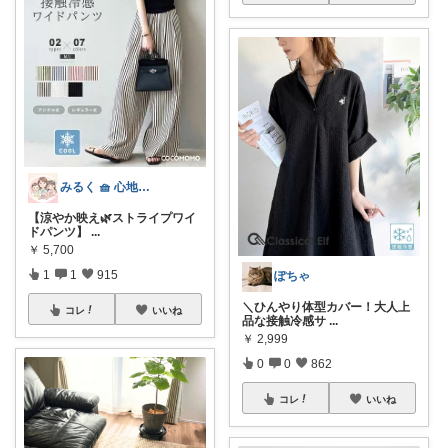
みるく 🧺 心地よい、上質な暮らしを
【涼やか映え🌿ストライプワイ
ドパンツ】
...
￥
5,700
1
1
915
ぽちゃ
＼ひんやり体型カバー！大人上
コレ
いいね
品な接触冷感サ
...
￥
2,999
0
0
862
コレ
いいね