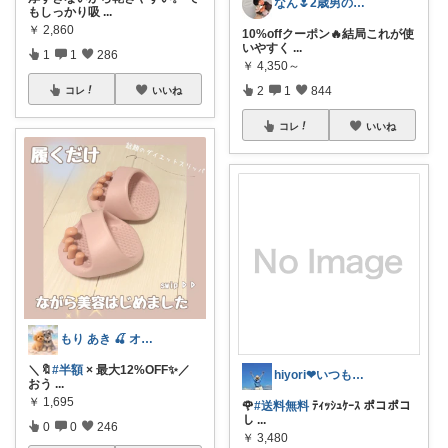
なん🌷2歳男の子ママ⿻*.アイコン変更
もしっかり吸
...
￥
2,860
10%offクーポン🔥結局これが使
いやすく
...
1
1
286
￥
4,350～
2
1
844
コレ
いいね
コレ
いいね
もり あき 🍒 オリ写強化中です♡◡̈
＼🔖
#半額
× 最大12%OFF✨／
hiyori❤いつもありがとう♡感謝🌹
おう
...
￥
1,695
🌹
#送料無料
ﾃｨｯｼｭｹｰｽ ポコポコ
し
...
0
0
246
￥
3,480