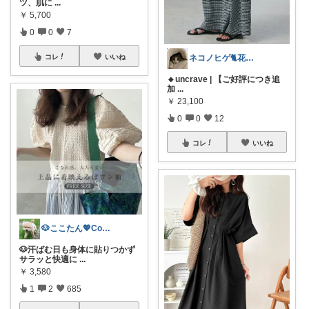
ツ、肌に
...
￥
5,700
0
0
7
コレ
いいね
ネコノヒゲ🐈花好きオタクの庭🪴
🔸uncrave | 【ご好評につき追
加
...
￥
23,100
0
0
12
コレ
いいね
🐶ここたん💖CocoChic
🐶汗ばむ日も身体に貼りつかず
サラッと快適に
...
￥
3,580
1
2
685