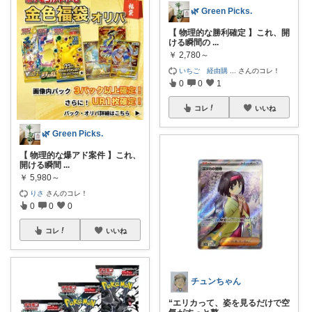
🌿 Green Picks.
【 物理的な勝利確定 】これ、開
ける瞬間の
...
￥
2,780～
いちご 経由購
...
さんのコレ！
0
0
1
コレ
いいね
🌿 Green Picks.
【 物理的な爆アド案件 】これ、
開ける瞬間
...
￥
5,980～
りさ
さんのコレ！
0
0
0
コレ
いいね
チュンちゃん
“エリカって、姿を見るだけで空