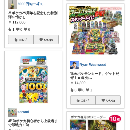
3000円均一🍒スリセン🍒
🎉ポケカ25周年を記念した特別
弾✨ 懐かし
...
￥
112,000
1
0
6
コレ
いいね
Ryan Westwood
🚀🔥ポケモンカード、ゲットだ
ぜ！🔥🚀 先
...
￥
14,800
0
0
1
コレ
いいね
sorami
🌈 🚀ポケカ初心者から上級者ま
で即戦力！🚀
...