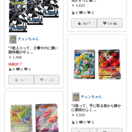
気がすっと整
...
￥
4,820
0
0
0
コレ
いいね
チュンちゃん
“7枚入りって、少量やのに濃い
期待感がギュ
...
￥
1,498
掲載終了
0
0
0
コレ
いいね
チュンちゃん
“2枚って、手に取る前から静か
に期待がふく
...
￥
4,500
0
0
0