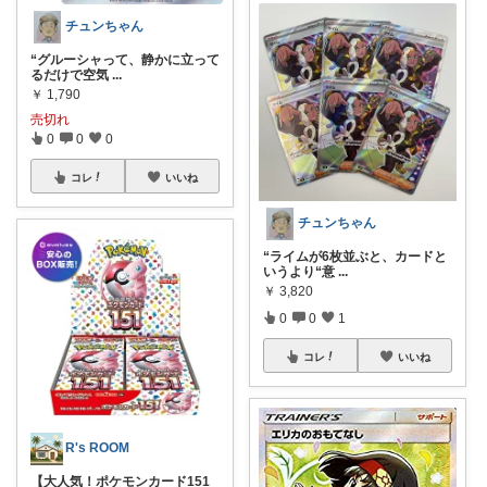
チュンちゃん
“グルーシャって、静かに立って
るだけで空気
...
￥
1,790
売切れ
0
0
0
コレ
いいね
チュンちゃん
“ライムが6枚並ぶと、カードと
いうより“意
...
￥
3,820
0
0
1
コレ
いいね
R's ROOM
【大人気！ポケモンカード151