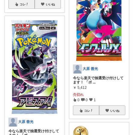
コレ
いいね
大原 善光
今なら楽天で抽選受け付けして
ます！ 「ポ
...
￥
5,412
売切れ
0
0
1
コレ
いいね
大原 善光
今なら楽天で抽選受け付けして