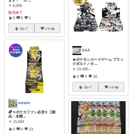
ます！ 「ポ
...
￥
6,006
販売終了
0
0
1
コレ
いいね
AAA
🔥ポケモンカードゲーム ブラッ
クボルト／ホ
...
￥
24,480～
0
4
30
コレ
いいね
sorami
🌈 ✨ポケカファン必見✨ 【新
品・未開
...
￥
15,680
0
0
23