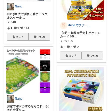
Nano
0.01g単位で測れる精密デジタ
ルスケール
...
￥
648
rhino.ウチナーママの暮らし
1
9
114
【9月中旬発売予定】ポケモン
カード 30t
...
コレ
いいね
￥
49,800
0
2
2
コレ
いいね
Nano
お家でポケカするならこれ一択
🔥⚡️ 全面タ
...