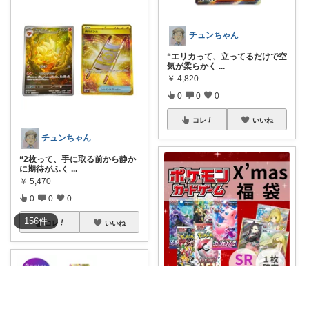
チュンちゃん
“エリカって、立ってるだけで空
気が柔らかく
...
￥
4,820
0
0
0
コレ
いいね
チュンちゃん
“2枚って、手に取る前から静か
に期待がふく
...
￥
5,470
0
0
0
156
件
コレ
いいね
2児のパパじろちゃん