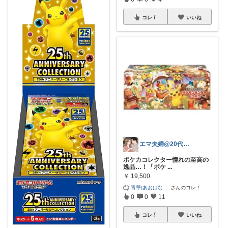
コレ
いいね
エマ夫婦@20代共働き
ポケカコレクター憧れの至高の
逸品…！「ポケ
...
￥
19,500
青華(あおはな
...
さんのコレ！
0
0
11
コレ
いいね