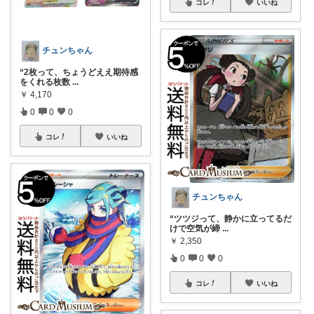
コレ
いいね
チュンちゃん
“2枚って、ちょうどええ期待感
をくれる枚数
...
￥
4,170
0
0
0
コレ
いいね
チュンちゃん
“ツツジって、静かに立ってるだ
けで空気が締
...
￥
2,350
0
0
0
コレ
いいね