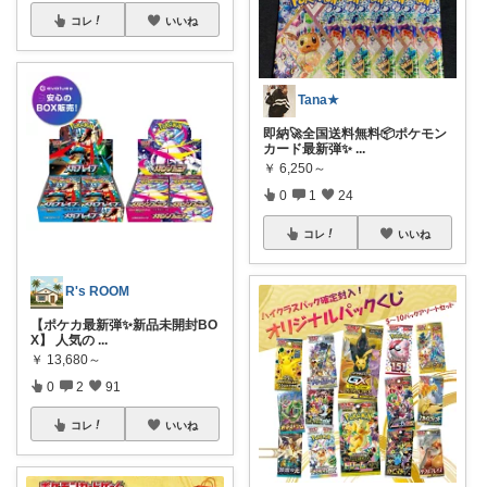
コレ
いいね
Tana★
即納🚀全国送料無料📦ポケモン
カード最新弾✨
...
￥
6,250～
0
1
24
コレ
いいね
R's ROOM
【ポケカ最新弾✨新品未開封BO
X】 人気の
...
￥
13,680～
0
2
91
コレ
いいね