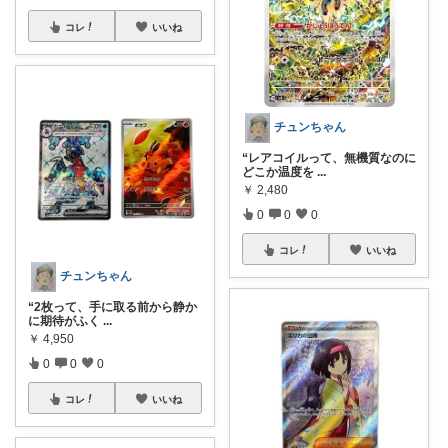
コレ
いいね
チュンちゃん
“レアコイルって、無機質なのに
どこか温度を
...
￥
2,480
0
0
0
コレ
いいね
チュンちゃん
“2枚って、手に取る前から静か
に期待がふく
...
￥
4,950
0
0
0
コレ
いいね