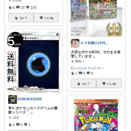
￥
2,650
0
10
150
コレ
いいね
エマ夫婦@20代共働き
大切なポケカBOX、そのまま保
管していませ
...
￥
980～
なおなお
さんのコレ！
1
0
6
コレ
いいね
KOROKKE999
🌟✨ ポケモンカードゲームの最
新シリーズ「
...
￥
110
0
0
1