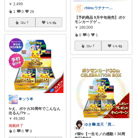
￥
2,499
rhino.ウチナーママの暮らし
1
0
26
【予約商品 9月中旬発売】ポケ
モンカードゲ
...
コレ
いいね
￥
180,000
0
0
1
コレ
いいね
🌟ソラ🌟
✨え、ポケカ30周年でこんなん
出るん!?✨
...
￥
49,380
ゆき🛍️ 楽天「買ってよかった」を厳選
掲載終了
0
0
0
⚡️🎒✨【一生モノの感動！30周