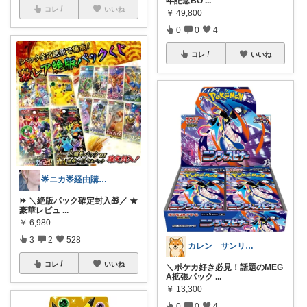
年記念BO
...
コレ
いいね
￥
49,800
0
0
4
コレ
いいね
🌟ニカ🌟経由購入感謝ですღ🌟
⏩ ＼絶版パック確定封入🎁／ ★
豪華レビュ
...
￥
6,980
3
2
528
カレン サンリオとディズニーが大好き
コレ
いいね
＼ポケカ好き必見！話題のMEG
A拡張パック
...
￥
13,300
0
0
4