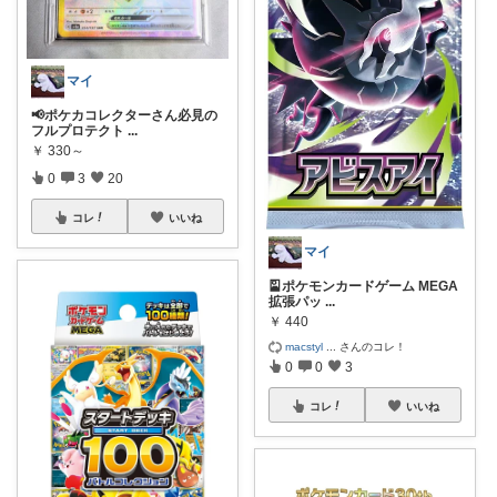
マイ
📢ポケカコレクターさん必見の
フルプロテクト
...
￥
330～
0
3
20
コレ
いいね
マイ
🎴ポケモンカードゲーム MEGA
拡張パッ
...
￥
440
macstyl
...
さんのコレ！
0
0
3
コレ
いいね