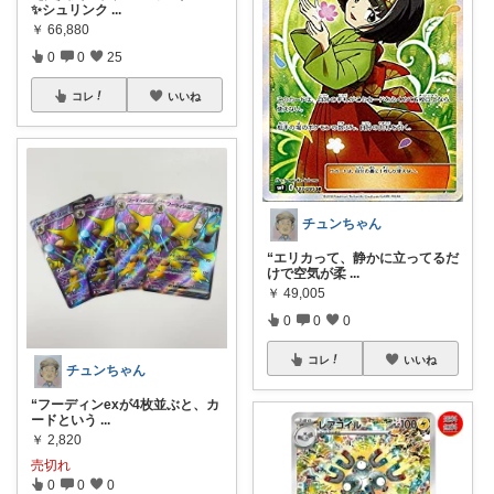
✨シュリンク
...
￥
66,880
0
0
25
コレ
いいね
チュンちゃん
“エリカって、静かに立ってるだ
けで空気が柔
...
￥
49,005
0
0
0
コレ
いいね
チュンちゃん
“フーディンexが4枚並ぶと、カ
ードという
...
￥
2,820
売切れ
0
0
0