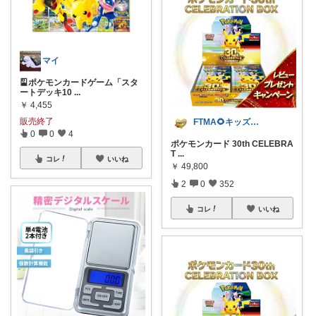
マイ
🎴ポケモンカードゲーム「スタ
ートデッキ10
...
￥
4,455
販売終了
FTMA🌻キッズ⭐コスメ⭐フード
0
0
4
ポケモンカード 30th CELEBRA
T
...
コレ
いいね
￥
49,800
2
0
352
コレ
いいね