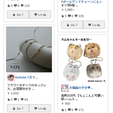
#ボールアンドチェーンにも☺︎
オリ写6枚
...
0
0
110
￥
1,980～
コレ
いいね
0
0
235
コレ
いいね
hi.mono 7月マラソン感謝🥰
フラワーモチーフのネックレ
大福🐹の子分💜ありがとうございます
ス。お花部分がさ
...
￥
1,810
送料310円 【ちょこんと可愛い
🤣♪ハムス
...
0
1
64
￥
400
コレ
いいね
1
6
171