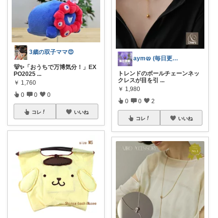
3歳の双子ママ😍
aym🥨 (毎日更新してます🙌)
🐻✨「おうちで万博気分！」EX
トレンドのボールチェーンネッ
PO2025
...
クレスが目を引
...
￥
1,760
￥
1,980
0
0
0
0
0
2
コレ
いいね
コレ
いいね