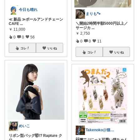
今日も晴れ
まりも🐾
≪ 新品 ≫ボールアンドチェーン
＼開始2時間半額5000円以上／
CAFE
...
サージカ
...
￥
11,000
￥
2,750
0
0
56
0
0
11
コレ
いいね
コレ
いいね
めいこ
Takenoko@猫関連グッズ中心です！
リボン型バッグ🤯!? Rapture ク
🐱💖**ぷにっと可愛い猫ちゃん