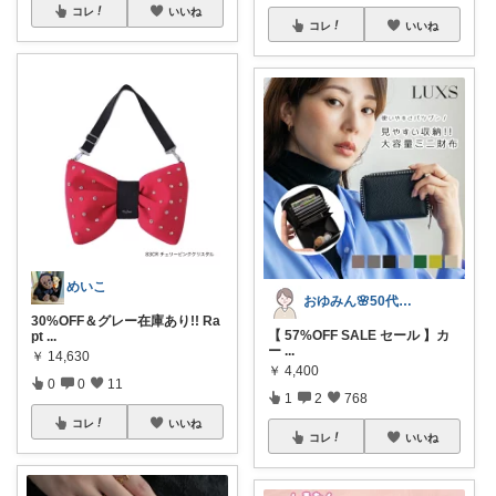
コレ
いいね
コレ
いいね
めいこ
おゆみん🌸50代からの快適暮らし
30%OFF＆グレー在庫あり!! Ra
【 57%OFF SALE セール 】カ
pt
...
ー
...
￥
14,630
￥
4,400
0
0
11
1
2
768
コレ
いいね
コレ
いいね