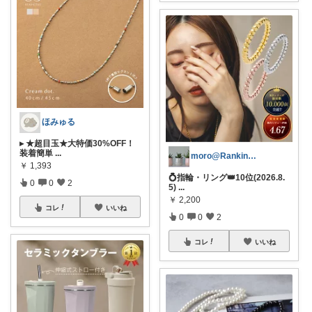
ほみゅる
▸ ★超目玉★大特価30%OFF！
装着簡単
...
moro@Ranking ROOM
￥
1,393
💍指輪・リング👑10位(2026.8.
0
0
2
5)
...
￥
2,200
コレ
いいね
0
0
2
コレ
いいね