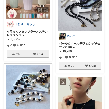
ふわり｜暮らしの負担をかるくする日用品
セラミックタンブラーとステン
レスタンブラー
...
めいこ
￥
1,580～
パール＆ボール🖤🤍 ロングチェ
0
0
0
ーン✨ Ra
...
￥
10,780
コレ
いいね
0
0
4
コレ
いいね