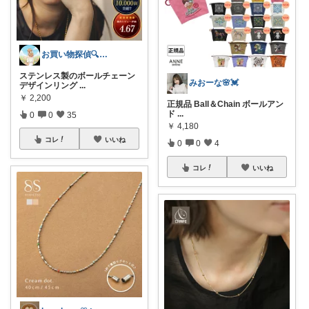
お買い物探偵🔍とんとん
ステンレス製のボールチェーン
みおーな🌸💓
デザインリング
...
￥
2,200
正規品 Ball＆Chain ボールアン
ド
...
0
0
35
￥
4,180
コレ
いいね
0
0
4
コレ
いいね