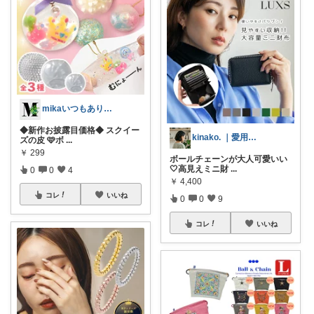
mikaいつもありがとうございます🩷
◆新作お披露目価格◆ スクイー
kinako. ｜愛用品とお気に入り
ズの皮 🩷ボ
...
￥
299
ボールチェーンが大人可愛いい
🤍高見えミニ財
...
0
0
4
￥
4,400
コレ
いいね
0
0
9
コレ
いいね