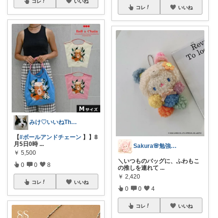
コレ
いいね
コレ
いいね
みけ♡いいねThanks☆
【
#ボールアンドチェーン
】】8
月5日0時
...
Sakura🌸勉強と暮らし愛用品
￥
5,500
＼いつものバッグに、ふわもこ
0
0
8
の推しを連れて
...
￥
2,420
コレ
いいね
0
0
4
コレ
いいね