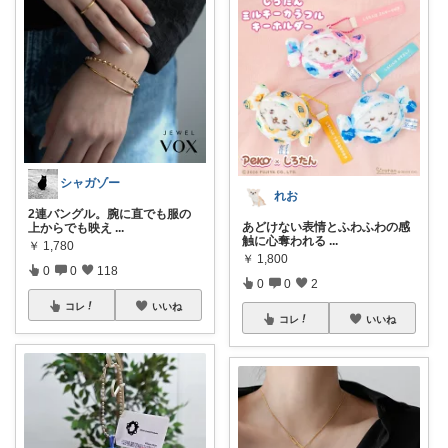
シャガゾー
れお
2連バングル。腕に直でも服の
あどけない表情とふわふわの感
上からでも映え
...
触に心奪われる
...
￥
1,780
￥
1,800
0
0
118
0
0
2
コレ
いいね
コレ
いいね