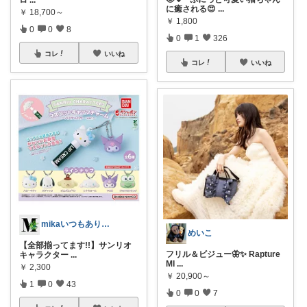
ロ
...
に癒される😍
...
￥
18,700～
￥
1,800
0
0
8
0
1
326
コレ
いいね
コレ
いいね
mikaいつもありがとうございます🩷
めいこ
【全部揃ってます!!】サンリオ
フリル＆ビジュー🦋✨ Rapture
キャラクター
...
MI
...
￥
2,300
￥
20,900～
1
0
43
0
0
7