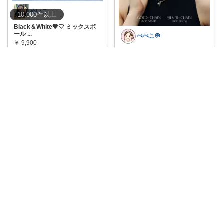
めいこ
10,000
件
以上
Black＆White🖤🤍 ミックスボ
ール
...
ぺぺこ☘️
￥
9,900
#𝓅𝑒𝓅𝑒𝓀𝑜☘️CRAIFE
🚨P10倍
...
0
0
4
￥
2,180
0
0
16
コレ
いいね
コレ
いいね
hikamoon
ゆるキャン△ SEASON3 とのコ
めいこ
ラボ商
...