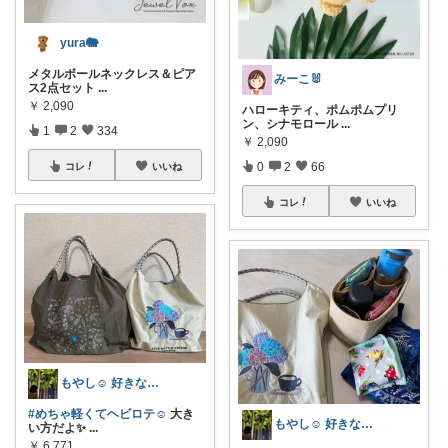
yura🐘
メタルボールネックレス＆ピア
みーこ🐰
ス2点セット
...
￥
2,090
ハローキティ、ポムポムプリ
ン、シナモロール
...
1
2
334
￥
2,090
0
2
66
コレ
いいね
コレ
いいね
もやし☺︎ 好きなものと、すっきり暮らす
#めちゃ軽くてヘビロテ☺︎
大き
もやし☺︎ 好きなものと、すっきり暮らす
い方だよ✨
...
￥
6,771