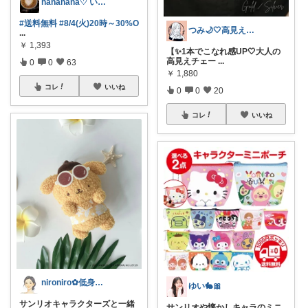
hanahana♡ いつもありがとう🙏
#送料無料
#8/4(火)20時～30%O
つみ🌙🤍高見えアクセ&ファッション
...
￥
1,393
【✨1本でこなれ感UP🤍大人の
高見えチェー
...
0
0
63
￥
1,880
コレ
いいね
0
0
20
コレ
いいね
nironiro✿低身長✧敏感肌*
ゆい🐇🎀
サンリオキャラクターズと一緒
サンリオや懐かしキャラのミニ