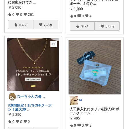
にお出かけでき
...
ポーチ、2点で
...
￥
2,090
￥
1,000
0
0
261
0
0
4
コレ
いいね
コレ
いいね
ひーちゃんの暮らしと服ROOM🌷
ai
#期間限定！15%OFFクーポ
人工鼻入れにクリアを購入🐶 ボ
ン！最大30
...
ールチェーン
...
￥
2,290
￥
495
0
0
2
0
0
2