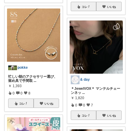
コレ
いいね
pokke
忙しい朝のアクセサリー選び、
& day
留め具で手間取
...
￥
1,393
＊JewelVOX＊ マンテルチェー
ンネッ
...
0
0
8
￥
1,820
コレ
いいね
0
0
7
コレ
いいね