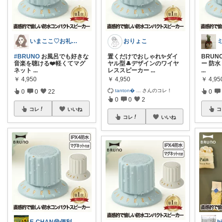
いまここ♡お礼はプロフ＆詳細投稿に🙏♡
おりょこ
#BRUNO
お風呂でも好きな
置くだけでおしゃれ✨ダイ
BRU
音楽を聴ける❤️軽くてマグ
ヤル型🎩デザインのワイヤ
ー 防水
ネット
...
レススピーカー
...
...
￥
4,950
￥
4,950
￥
4,95
tanton
...
さんのコレ！
0
0
22
0
0
0
2
コレ
いいね
コ
コレ
いいね