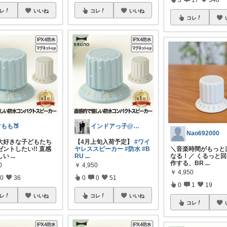
レ
いいね
コレ
いいね
コレ
もも🍑
インドアっ子@ご購入ありがとうございます
Nao692000
大好きな子どもたち
【4月上旬入荷予定】
#ワイ
ントしたい!! 直感
ヤレススピーカー
#防水
#B
＼音楽時間がもっと
しい
...
RU
...
なる！／ くるっと
作する、BR
...
0
￥
4,950
￥
4,950
0
36
0
0
51
0
1
19
レ
いいね
コレ
いいね
コレ