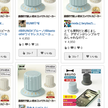
ジャイOKINAWA🌺
RUMI🤍🫧
nodaとbeybaの大冒険
スピーカ
#BRUNO
#ブルーノ
#Blueto
とても便利だと感じまし
ピーカ
oth
#ワイヤレススピーカ
...
た。 デザインがシンプルで
おしゃれなので
...
￥
4,950
￥
4,950
0
0
16
0
0
0
コレ
いいね
いいね
コレ
いいね