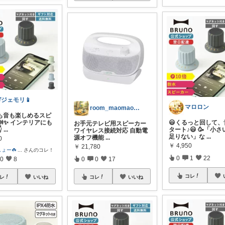
ガジェモリ📱
マロロン
room_maomao2222☆経由購入
も音も楽しめるスピ
✨ インテリアにも
😃くるっと回して、
お手元テレビ用スピーカー

...
タート♪😃 🥳「小
ワイヤレス接続対応 自動電
足りない」な
...
源オフ機能
...
0
￥
4,950
￥
21,780
ょー☘️
...
さんのコレ！
0
1
22
0
8
0
0
17
コレ
レ
いいね
コレ
いいね