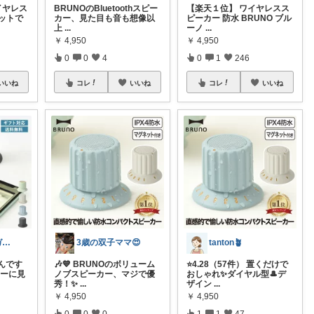
イヤレス
BRUNOのBluetoothスピー
【楽天１位】 ワイヤレスス
ネットで
カー、見た目も音も想像以
ピーカー 防水 BRUNO ブル
上
...
ーノ
...
￥
4,950
￥
4,950
0
0
4
0
1
246
いいね
コレ
いいね
コレ
いいね
いっしょー☘️ガジェットルーム⚙️
3歳の双子ママ😍
tanton🪴
んです
🎶💙 BRUNOのボリューム
⭐4.28（57件） 置くだけで
マーに見
ノブスピーカー、マジで優
おしゃれ✨ダイヤル型🎩デ
秀！✨
...
ザイン
...
￥
4,950
￥
4,950
0
0
0
1
1
47