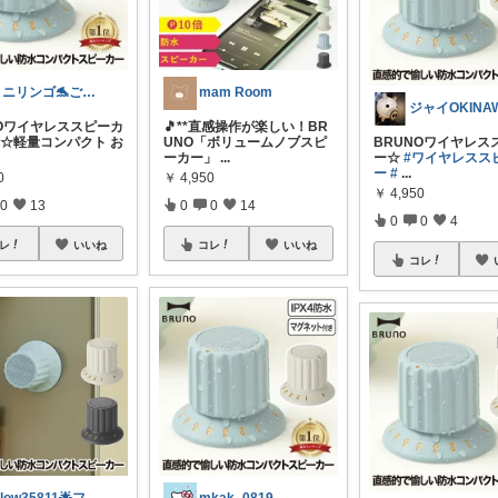
ミニリンゴ🐬ご縁に感謝🌻ありがとう
mam Room
NOワイヤレススピーカ
🎵**直感操作が楽しい！BR
 ☆軽量コンパクト お
UNO「ボリュームノブスピ
BRUNOワイヤレス
ーカー」
...
ー☆
#ワイヤレスス
ー
#
...
0
￥
4,950
￥
4,950
0
13
0
0
14
0
0
4
レ
いいね
コレ
いいね
コレ