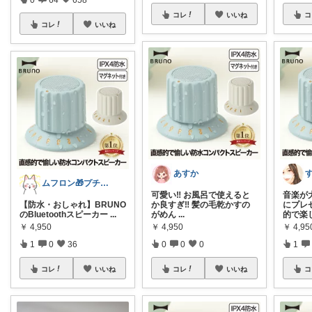
コレ
いいね
コ
コレ
いいね
あすか
す
ムフロン🎁プチプラ・セール・マンガ好き
可愛い‼︎ お風呂で使えると
音楽が
【防水・おしゃれ】BRUNO
か良すぎ‼︎ 髪の毛乾かすの
にプレゼ
のBluetoothスピーカー
...
がめん
...
的で楽
￥
4,950
￥
4,950
￥
4,95
1
0
36
0
0
0
1
コレ
いいね
コレ
いいね
コ