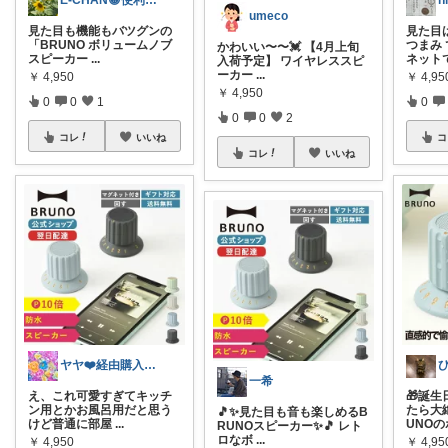
E-CHAN😁便利グッズ紹介
umeco
見た目も機能もバツグンの
見た目
「BRUNO ボリュームノブ
つまみ
かわいい〜〜💓 【4月上旬
スピーカー
...
ネット
入荷予定】 ワイヤレススピ
ーカー
...
￥
4,950
￥
4,95
￥
4,950
0
0
1
0
0
0
2
コレ
いいね
コ
コレ
いいね
ヤヤ❤️経由購入嬉しいです！
一希
え、これ可愛すぎてキッチ
🎁誕
ン用とかお風呂用だと思う
たら大
🎵✨見た目も音も楽しめるB
けど普通に部屋
...
UNOの
RUNOスピーカー✨🎵 レト
ロなボ
...
￥
4,950
￥
4,95