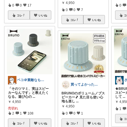
￥
4,950
0
0
17
0
0
0
7
コレ
いいね
コ
コレ
いいね
ペコ＠素敵なものを紹介しています
さ
買ってよかった暮らし便
「そのツマミ、実はスピー
🌵BR
カーなんです」と教えたく
スピー
BRUNOのボリュームノブス
なる。遊び心の
...
して
...
ピーカー🎵 見た目も使い心
地も楽し
...
￥
4,950
￥
4,95
￥
4,950
売切れ
1
2
1
108
0
0
1
コ
コレ
いいね
コレ
いいね