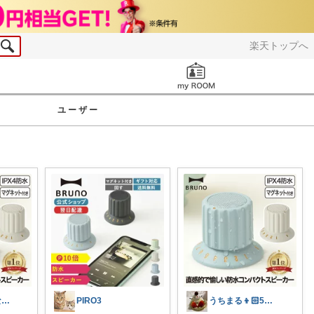
楽天トップへ
お知らせ
ユーザー
☆yu.n☆好きなものに癒されたい☆
PIRO3
うちまる👦🏻5歳ママ♡