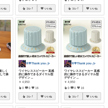
いいね
コレ
いいね
コレ
いいね
R🌹Thank you·͜·✨
R🌹Thank you·͜·✨
楽しく
ワイヤレススピーカー 直感
ワイヤレススピーカー 直感
回して操
的に操作できるダイヤル型
的に操作できるダイヤル型
デザイン
...
デザイン
...
￥
4,950
￥
4,950
0
0
16
0
0
16
いいね
コレ
いいね
コレ
いいね