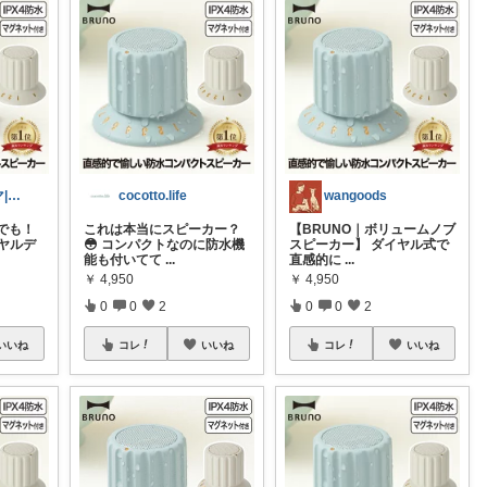
🌸おだんごママ|経由ありがとう✨🌸
cocotto.life
wangoods
でも！
これは本当にスピーカー？
【BRUNO｜ボリュームノブ
イヤルデ
😳 コンパクトなのに防水機
スピーカー】 ダイヤル式で
能も付いてて
...
直感的に
...
￥
4,950
￥
4,950
0
0
2
0
0
2
いいね
コレ
いいね
コレ
いいね