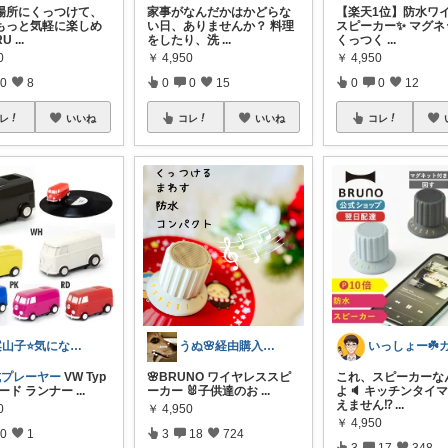
場所にくっつけて、
家事がなんだかはかどらな
【楽天1位】防水ワ
もっと気軽に楽しめ
い日、ありませんか？ 料理
スピーカー✨️ マグ
RU
...
をしたり、洗
...
くっつく
...
0
￥
4,950
￥
4,950
0
8
0
0
15
0
0
12
レ
いいね
コレ
いいね
コレ
案山子⭐️気になる物を探し隊⭐️
うぬ🌸経由購入ありがとです🙇‍♀️
式プレーヤー
VW Typ
🌸BRUNO ワイヤレススピ
これ、スピーカーな
レコード ランナー
...
ーカー 🐰子供達のお
...
よ🔈 キッチンタイ
えません⁉️
...
0
￥
4,950
￥
4,950
0
1
3
18
724
3
17
348