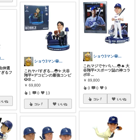
ショウ3マン🤩なんとかなれ〜ッ名品
しんのすけ｜MLB観戦記⚾
ショウ3マン🤩なんとかなれ〜ッ名品
これマジでヤバい…😳🔥 大
由伸選
谷翔平×スポーツ誌の神コラ
これヤバすぎる…😳✨ 大谷
すぎるフ
ボ⚾️
...
翔平×デコピンの最強コンビ
🐶⚾️
...
￥
89,800
￥
69,800
0
0
9
1
0
13
コレ
いいね
いいね
コレ
いいね