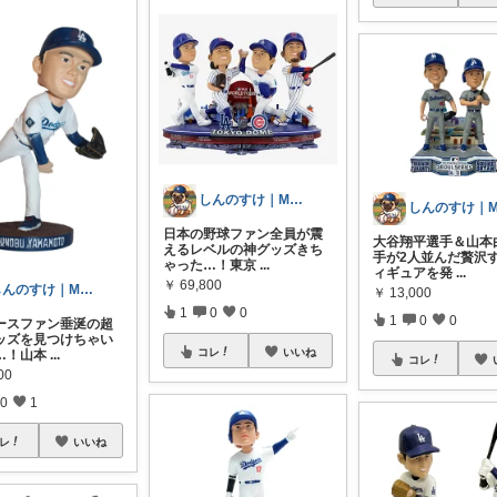
しんのすけ｜MLB観戦記⚾
日本の野球ファン全員が震
大谷翔平選手＆山本
えるレベルの神グッズきち
手が2人並んだ贅沢
ゃった…！東京
...
ィギュアを発
...
￥
69,800
しんのすけ｜MLB観戦記⚾
￥
13,000
1
0
0
1
0
0
ースファン垂涎の超
ッズを見つけちゃい
コレ
いいね
…！山本
...
コレ
00
0
1
レ
いいね