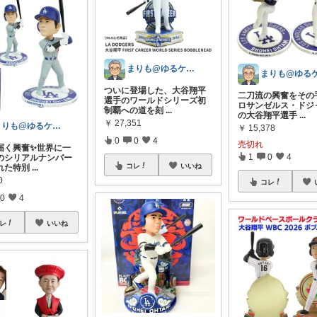
まりも@ゆるケア生活
ついに登場した、大谷翔平
二刀流の興奮をその
選手のワールドシリーズ初
ロサンゼルス・ドジ
制覇への道を刻
...
の大谷翔平選手
...
￥
27,351
まりも@ゆるケア生活
￥
15,378
0
0
4
売切れ
届く興奮✨世界に一
1
0
4
のシリアルナンバー
コレ
いいね
れた特別
...
0
コレ
0
4
レ
いいね