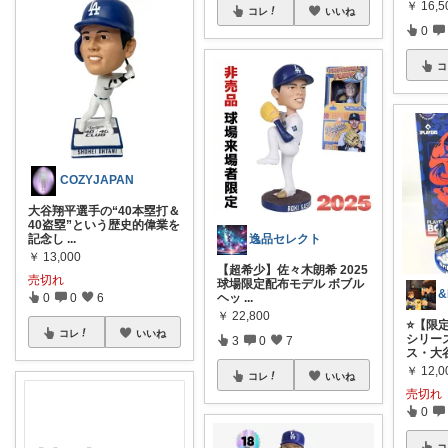
￥
16,5
コレ
いいね
0
コ
COZYJAPAN
大谷翔平選手の“40本塁打＆
40盗塁”という歴史的偉業を
記念し
...
逸品セレクト
￥
13,000
【超希少】佐々木朗希 2025
売切れ
球場限定配布モデル ボブル
&
0
0
6
ヘッ
...
￥
22,800
⭐️【限
コレ
いいね
シリー
3
0
7
ス・大
￥
12,0
コレ
いいね
売切れ
0
コ