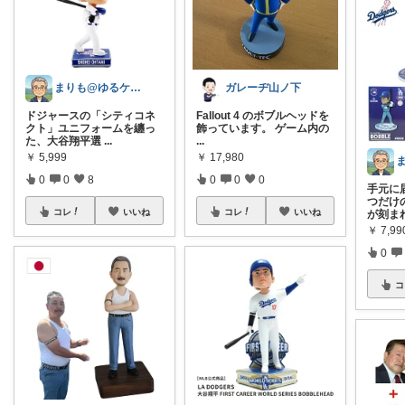
まりも@ゆるケア生活
ガレーヂ山ノ下
ドジャースの「シティコネ
Fallout 4 のボブルヘッドを
クト」ユニフォームを纏っ
飾っています。 ゲーム内の
た、大谷翔平選
...
...
￥
5,999
￥
17,980
0
0
8
0
0
0
手元に
つだけ
コレ
いいね
コレ
いいね
が刻ま
￥
7,99
0
コ