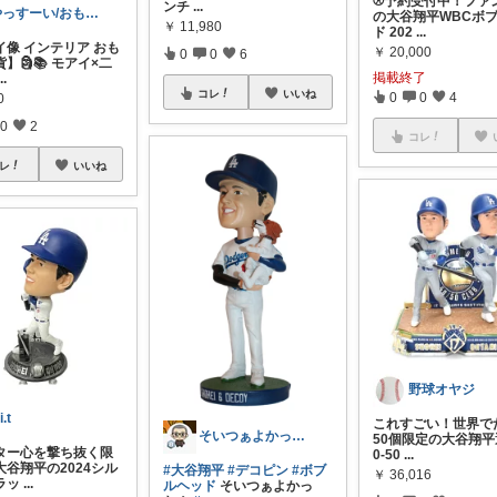
⚾予約受付中！ファ
ンチ
...
やっすーい/おもしろ雑貨紹介
の大谷翔平WBCボ
￥
11,980
ド 202
...
イ像 インテリア おも
￥
20,000
0
0
6
】🗿📚 モアイ×二
掲載終了
...
コレ
いいね
0
0
4
0
0
2
コレ
レ
いいね
野球オヤジ
i.t
これすごい！世界で
そいつぁよかった！
50個限定の大谷翔平
ター心を撃ち抜く限
0-50
...
大谷翔平の2024シル
#大谷翔平
#デコピン
#ボブ
￥
36,016
ラッ
...
ルヘッド
そいつぁよかっ