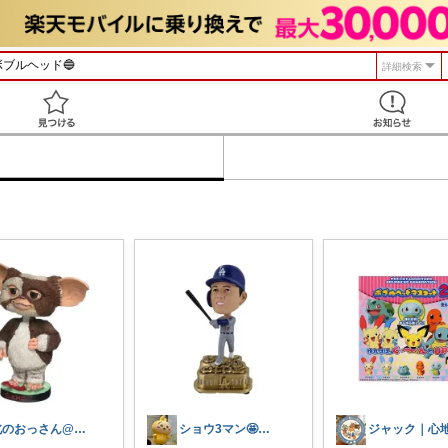
詳細検索
見つける
北のおっさん@ガジェット好き
ショウ3マン🤩なんとかなれ〜ッ名品