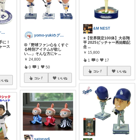
&M NEST
まりも@ゆるケア生活
yomo-yuki⛄グルメRoom
⭐️【世界限定100体】大谷翔
手に！
平 2025ピッチャー再始動記
⚾「野球ファン心をくすぐ
ャース
念
...
る特別アイテムが欲し
￥
15,800
い…」そんな方に✨
...
￥
24,800
1
0
17
0
1
50
コレ
いいね
コレ
いいね
いいね
satoruy6