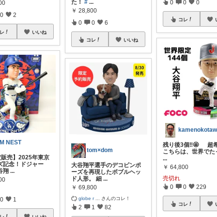
た！
#
...
0
0
0
00
￥
28,800
0
2
コレ
0
0
6
レ
いいね
コレ
いいね
M NEST
残り後3個‼️🤩 超
tom×dom
こちらは、世界でた
定販売】2025年東京
...
ズ記念！ドジャー
大谷翔平選手のデコピンポ
￥
64,800
谷翔
...
ーズを再現したボブルヘッ
売切れ
ド人形。 細
...
00
0
0
229
￥
69,800
globe r
...
さんのコレ！
0
1
コレ
2
1
82
レ
いいね