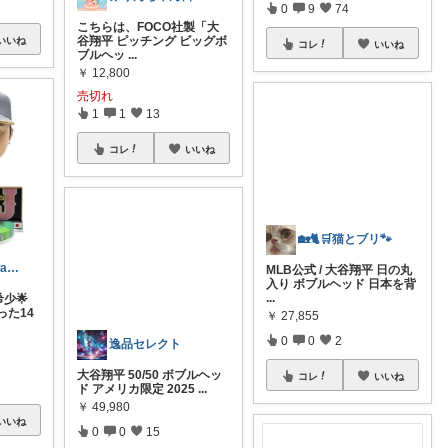
0
9
74
こちらは、FOCO社製「大
谷翔平 ピッチング ビッグボ
いいね
コレ
いいね
ブルヘッ
...
￥
12,800
売切れ
1
1
13
コレ
いいね
kamenokotawashi⭐️
🏡🐈🛒猫とブリ🐾
希少🌟
MLB公式 / 大谷翔平 日の丸
った14
入り ボブルヘッド 日本を背
...
￥
27,855
0
0
2
コレ
いいね
いいね
逸品セレクト