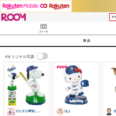
ROOM
Feed
商品
#オリジナル写真
がんすけ🌈推し活×一人暮らし節約ヲタ
ほよ