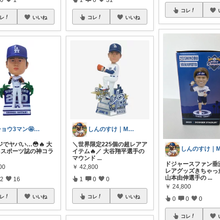
コレ
レ
いいね
コレ
いいね
ショウ3マン🤩なんとかなれ〜ッ名品
しんのすけ｜MLB観戦記⚾
でヤバい…😳🔥 大
＼世界限定225個の超レアア
×スポーツ誌の神コラ
イテム🔥／ 大谷翔平選手の
マウンド
...
ドジャースファン垂
00
￥
42,800
レアグッズきちゃっ
山本由伸選手の
...
2
16
1
0
0
￥
24,800
レ
いいね
コレ
いいね
0
0
0
コレ