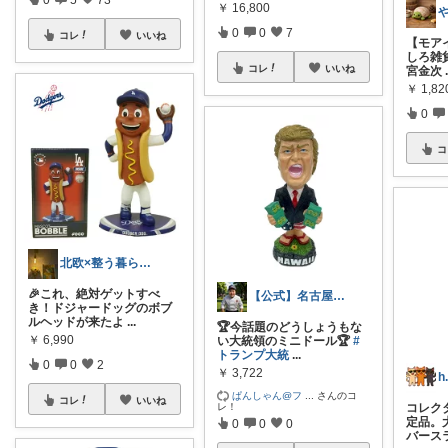
￥
16,800
0
0
7
コレ
いいね
【モア
しろ雑貨
コレ
いいね
宮金次
￥
1,82
0
コ
北欧×整う暮らし｜ハル
🎉これ、絶対ゲットすべ
【公式】名古屋ライフ\楽天ROOM
き！ドジャードッグのボブ
ルヘッドが来たよ
...
🏆今話題のどうしょうもな
￥
6,990
い大統領のミニドール🏆
#
トランプ大統
...
0
0
2
￥
3,722
h.
ぱんしゃん@フ
...
さんのコ
コレ
いいね
コレク
レ！
定品。
0
0
0
バース