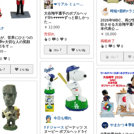
💋リアル ミューズ💋
大谷翔平選手のボブルヘッ
ド⚾️✨♥♥♥♥♥ ​ずっと欲しかっ
2026年WBC、再
た
...
狂させる大谷翔平選
￥
12,000
ハナ
本代表公
...
￥
16,000
売切れ
枚が、世界にひとつの
0
0
9
掲載終了
🎁✨大切な人の笑顔
出をそ
...
0
0
8
コレ
いいね
899～
コレ
0
1
レ
いいね
今日も晴れ
#ドジャース
ピーナッツ ス
ヌーピー ボブルヘッド 5イ