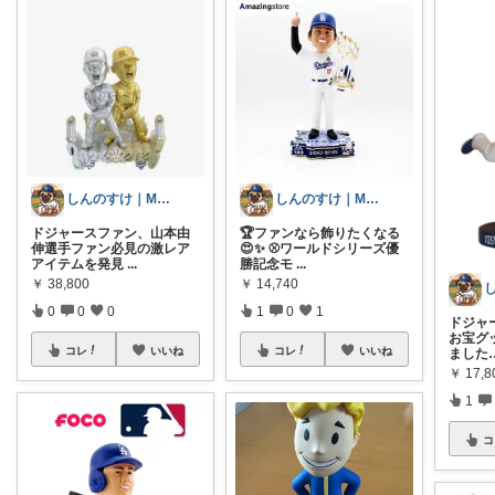
しんのすけ｜MLB観戦記⚾
しんのすけ｜MLB観戦記⚾
ドジャースファン、山本由
🏆ファンなら飾りたくなる
伸選手ファン必見の激レア
😍✨ ⚾️ワールドシリーズ優
アイテムを発見
...
勝記念モ
...
￥
38,800
￥
14,740
0
0
0
1
0
1
ドジャ
お宝グ
コレ
いいね
コレ
いいね
ました
￥
17,8
1
コ