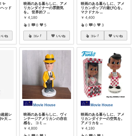
！✨
映画のある暮らしに、アメ
映画のある暮らしに、アメ
ルヘッド
リカンダイナーの雰囲気
リカンポップの遊び心を。
を。 世界的フ
...
マクドナル
...
￥
4,180
￥
4,400
0
0
5
0
0
3
いいね
コレ
いいね
コレ
いいね
Movie House
Movie House
個の超超レ
映画のある暮らしに、ヴィ
映画のある暮らしに、アメ
場✨大
...
ンテージアメリカンの存在
リカンダイナーの空気を。
感を。 コミ
...
アメリカを
...
￥
4,800
￥
4,180
0
0
1
0
0
1