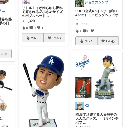
ジョウのシンプルで心地よいくらし
リトルミイがゆらゆら揺れ
時短×節約×ラクする暮らし♪
FOCO公式4.5インチ（約11.
て癒される💕小さめサイズ
43cm）ミニビッグヘッドボ
のボブルヘッド
...
...
び世界を熱
￥
1,320
手の日
￥
9,990
0
0
1
1
0
1
コレ
いいね
コレ
いいね
いいね
K2
MLBで活躍する大谷翔平の
大人気グッズ、 「9.5インチ
やまかつ🌲季節のちょい推し
ボブ
...