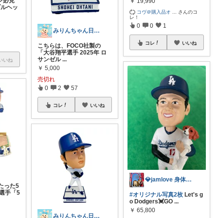
ン必見
￥
19,990
ブルヘッ
コヴ＠購入品オ
...
さんのコ
レ！
0
0
1
みりんちゃん日曜品専門店
コレ
いいね
こちらは、FOCO社製の
「大谷翔平選手 2025年 ロ
サンゼル
...
いいね
￥
5,000
売切れ
0
2
57
コレ
いいね
💎jamlove 身体に優しく
たった5
選手「5
#オリジナル写真2枚
Let's g
o Dodgers💓GO
...
￥
65,800
みりんちゃん日曜品専門店