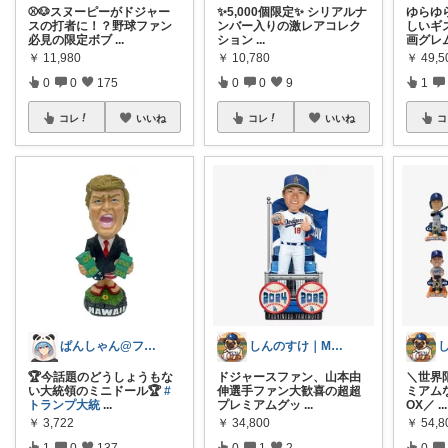
⚾🐶スヌーピーがドジャー
ゆらゆ
✨5,000個限定✨ シリアルナ
スの打者に！？野球ファン
しいギ
ンバー入りの激レアコレク
必見の限定ボブ
...
画グレ
ション
...
￥
11,980
￥
49,5
￥
10,780
0
0
175
1
0
0
9
コレ
いいね
コ
コレ
いいね
ぱんしゃん@フォロバ100%
しんのすけ｜MLB観戦記⚾
🏆今話題のどうしょうもな
＼世界限
ドジャースファン、山本由
い大統領のミニドール🏆
#
ミアム
伸選手ファン大歓喜の超超
トランプ大統
...
OX／
...
プレミアムグッ
...
￥
3,722
￥
54,8
￥
34,800
1
0
137
0
0
1
2