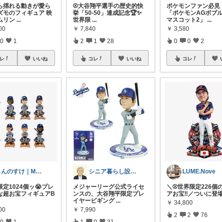
ら揺れる動きが愛ら
⚾️大谷翔平選手の歴史的快
ポケモンファン必見
ズモのフィギュア 映
挙「50-50」達成記念🏆✨
「ポケモンAGボブ
ムリン
...
世界限
...
マスコット2」
...
00
￥
7,840
￥
3,580
0
1
2
1
28
0
0
2
レ
いいね
コレ
いいね
コレ
しんのすけ｜MLB観戦記⚾
シニア暮らし設計ノート
LUME.Nove
定1024個ッ😭プレ
メジャーリーグ公式ライセ
​＼⚾️世界限定226
な超お宝フィギュアB
ンスの、大谷翔平限定プレ
アお宝‼️／ ​ついに登
イヤービギング
...
￥
34,800
00
￥
7,990
2
2
76
0
1
1
0
31