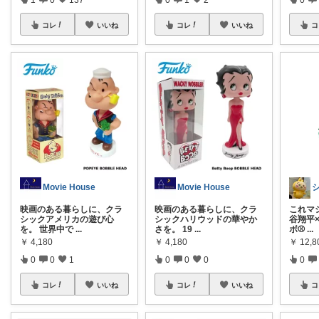
コレ
いいね
コ
コレ
いいね
Movie House
Movie House
映画のある暮らしに、クラ
これマジ
映画のある暮らしに、クラ
シックアメリカの遊び心
谷翔平
シックハリウッドの華やか
を。 世界中で
...
ボ⚾️
...
さを。 19
...
￥
4,180
￥
12,8
￥
4,180
0
0
1
0
0
0
0
コレ
いいね
コ
コレ
いいね