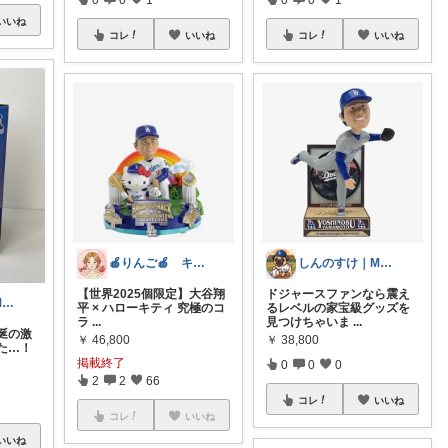
いいね
コレ
いいね
コレ
いいね
🍎りんご🍎 キティ推し｜ポイ活ママ
しんのすけ｜MLB観戦記⚾
​【世界2025個限定】大谷翔
ドジャースファンなら震え
しんのすけ｜MLB観戦記⚾
平 × ハローキティ 究極のコ
るレベルの家宝級グッズを
ラ
...
見つけちゃいま
...
涎の激
￥
46,800
￥
38,800
た…！
掲載終了
0
0
0
2
2
66
コレ
いいね
コレ
いいね
いいね