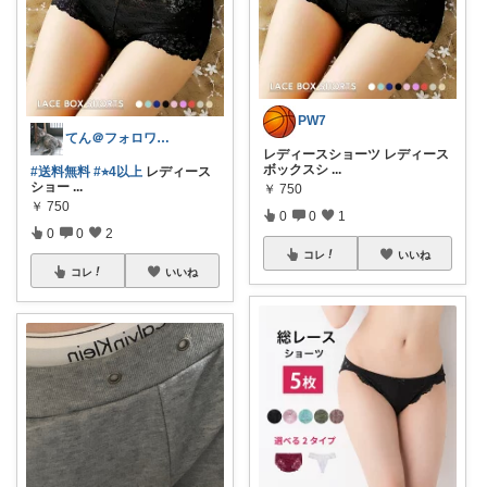
PW7
てん＠フォロワーさん経由で購入します😆
レディースショーツ レディース
ボックスシ
...
#送料無料
#⭐︎4以上
レディース
ショー
...
￥
750
￥
750
0
0
1
0
0
2
コレ
いいね
コレ
いいね