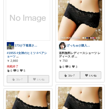
173@下着屋さんのオススメ✳︎
げっちゅ@購入感謝です‼️😆✨
#19SS
#女神のヒミツ
#ペアシ
送料無料レディースショーツ レ
ョーツ
...
ディース ボ
...
￥
2,860
￥
750
掲載終了
0
0
3
0
0
5
コレ
いいね
コレ
いいね