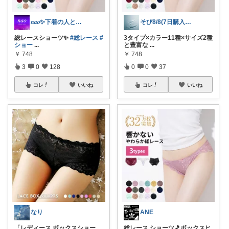
𝑛𝑎𝑜✨下着の人と呼ばれたい♡
そび8/8(7日購入感謝です末広がり㊗
総レースショーツ✨
#総レース
#
3タイプ×カラー11種×サイズ2種
ショー
...
と豊富な
...
￥
748
￥
748
3
0
128
0
0
37
コレ
いいね
コレ
いいね
なり
ANE
「レディース ボックスショー
総レース ショーツ🎵ボックスヒ