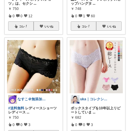
ツ」は、セクシ
...
ップハングタ
...
￥
750
￥
748
0
0
12
0
1
60
コレ
いいね
コレ
いいね
なすこ＠無添加・無農薬
uka｜コレクションからどうぞˎˊ˗
#送料無料
レディースショーツ
ボックスタイプを10年以上リピ
レディース
...
ートしていま
...
￥
750
￥
682
0
0
3
0
0
3