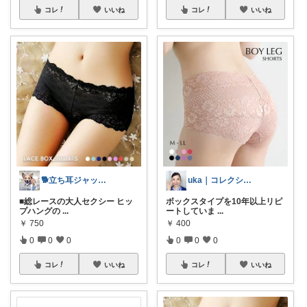
コレ
いいね
コレ
いいね
🐕立ち耳ジャック🐕
uka｜コレクションからどうぞˎˊ˗
■総レースの大人セクシー ヒッ
ボックスタイプを10年以上リピ
プハングの
...
ートしていま
...
￥
750
￥
400
0
0
0
0
0
0
コレ
いいね
コレ
いいね