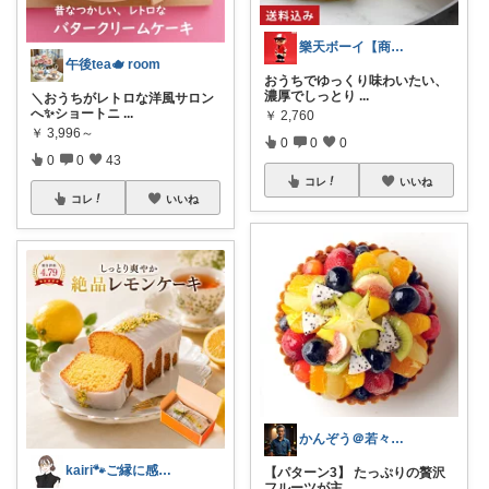
樂天ボーイ【商品紹介】
午後tea🫖 room
おうちでゆっくり味わいたい、
濃厚でしっとり
...
＼おうちがレトロな洋風サロン
へ✨ショートニ
...
￥
2,760
￥
3,996～
0
0
0
0
0
43
コレ
いいね
コレ
いいね
かんぞう＠若々しく健康的な老後生活
kairi🐾ご縁に感謝𓍯‍
【パターン3】 たっぷりの贅沢
フルーツが主
...