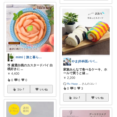
mimi｜旅と暮らし ✈️🌿
やま|外科医パパ、看護師ママ、娘
🍑 厳選白桃のカスタードパイ 白
桃好きに
...
家族みんなで食べるケーキ、ホ
ールで買うと値
...
￥
4,400
￥
2,200
0
0
0
Ru Happ
...
さんのコレ！
0
0
3
コレ
いいね
コレ
いいね