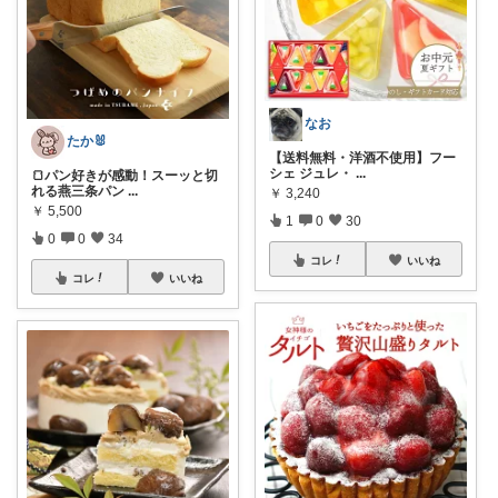
なお
たか🐰
【送料無料・洋酒不使用】フー
シェ ジュレ・
...
🍞パン好きが感動！スーッと切
れる燕三条パン
...
￥
3,240
￥
5,500
1
0
30
0
0
34
コレ
いいね
コレ
いいね