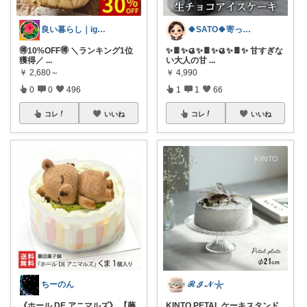
良い暮らし｜ig@yoikurashi
🍀SATO🍀寄って、見てらっしゃい！
🉐10%OFF🉐 ＼ランキング1位
✨🍫✨🥮✨🍫✨🥮✨🍫✨ 甘すぎな
獲得／
...
い大人の甘
...
￥
2,680～
￥
4,990
0
0
496
1
1
66
コレ
いいね
コレ
いいね
ちーのん
ℛ ℐ 𝒩 𓇼
《ホール DE アニマルズ》 【藤
KINTO PETAL ケーキスタンド