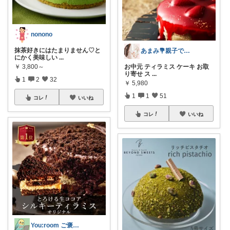
nonono
抹茶好きにはたまりません♡と
あまみ💐親子で楽しむスイーツインテリア
にかく美味しい
...
お中元 ティラミス ケーキ お取
￥
3,800～
り寄せ ス
...
1
2
32
￥
5,980
1
1
51
コレ
いいね
コレ
いいね
You:room ご褒美スイーツ🧁