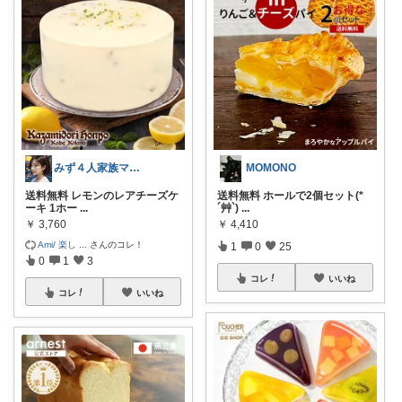
みず４人家族ママ★３０代子育て奮闘中🙆
MOMONO
送料無料 レモンのレアチーズケ
送料無料 ホールで2個セット(*
ーキ 1ホー
...
´艸`)
...
￥
3,760
￥
4,410
Ami/ 楽し
...
さんのコレ！
1
0
25
0
1
3
コレ
いいね
コレ
いいね