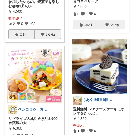
ョコ＆ベリーア
...
参加したいもの。焼菓子を楽し
む会🧁9月のメ
...
￥
4,990
￥
4,500
0
0
4
販売終了
2
0
108
コレ
いいね
コレ
いいね
さあや🌼5日6日有難うございます
送料無料 レアチーズケーキにオ
ペンコロ🐧｜お菓子・グルメ・ふるさと
レオをたっぷ
...
サプライズ大成功🎉累計8,000
￥
4,320
台突破の大
...
売切れ
￥
6,300
1
0
4