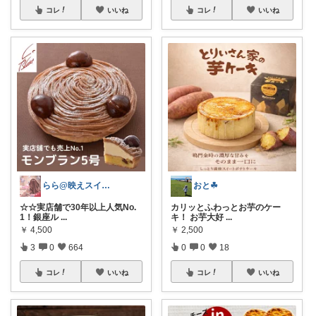
コレ
いいね
コレ
いいね
らら@映えスイーツとQOLアップ
おと☘︎
☆☆実店舗で30年以上人気No.
カリッとふわっとお芋のケー
1！銀座ル
...
キ！ お芋大好
...
￥
4,500
￥
2,500
3
0
664
0
0
18
コレ
いいね
コレ
いいね