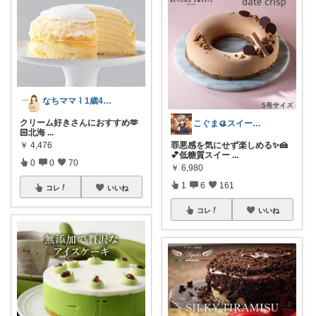
なちママ ⌇ 1歳4歳ママ
クリーム好きさんにおすすめ‪‪🫶
こぐま🥮スイーツ大好き😍
🏻︎‪北海
...
罪悪感を気にせず楽しめる✨🍰
￥
4,476
💕低糖質スイー
...
0
0
70
￥
6,980
1
6
161
コレ
いいね
コレ
いいね