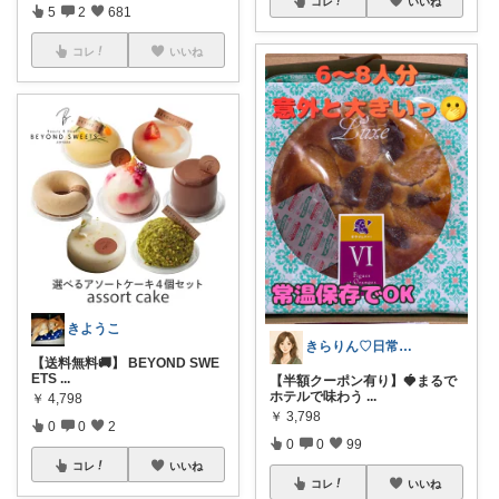
コレ
いいね
5
2
681
コレ
いいね
きようこ
きらりん♡日常に馴染むものを集めて😊
【送料無料🚚】 BEYOND SWE
ETS
...
【半額クーポン有り】🍓まるで
ホテルで味わう
...
￥
4,798
￥
3,798
0
0
2
0
0
99
コレ
いいね
コレ
いいね