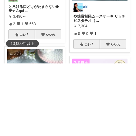
とろける口どけがたまらない☕
aki
🤎✨ Aqui
...
🌻糖質制限ムースケーキ リッチ
￥
3,490～
ピスタチオ（
...
2
1
663
￥
7,304
0
0
1
コレ
いいね
10,000
件
以上
コレ
いいね
ここのん｜はっぴいライフ💓
ピンクの花柄が、春を連れてく
Nao｜スイーツROOM🍰
るケーキ皿 1
...
［出荷数限定販売］今だけP5倍
￥
4,180
＆14%OF
...