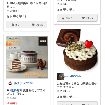
𝟜.𝟟𝟠✩⡱高評価𖠿⸝ 🍋「レモン好
￥
4,330
きに
...
0
0
9
￥
3,655～
0
0
44
コレ
いいね
コレ
いいね
yuu⭐️ROOM⭐️
あまナッツ♡mottoお取り寄せスイーツ
これは買って損なし💯 誕生日ケ
ーキ チョコ
...
🔶
#送料無料
夏休みのサプライ
￥
2,730～
ズに！【50
...
0
0
0
￥
4,333
掲載終了