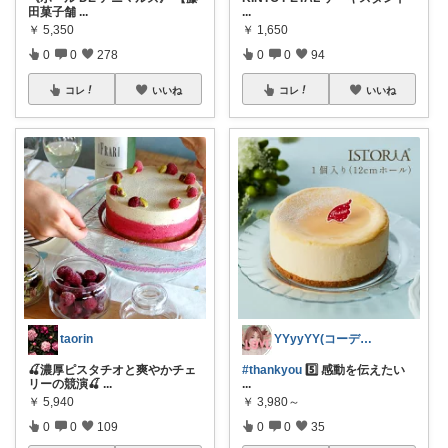
田菓子舗
...
...
￥
5,350
￥
1,650
0
0
278
0
0
94
コレ
いいね
コレ
いいね
taorin
YYyyYY(コーデやってます🐢🐾)
🍒濃厚ピスタチオと爽やかチェ
#thankyou
5️⃣ 感動を伝えたい
リーの競演🍒
...
...
￥
5,940
￥
3,980～
0
0
109
0
0
35