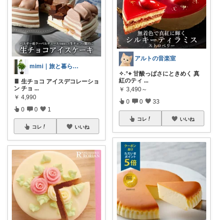
アルトの音楽室
mimi｜旅と暮らし ✈️🌿
✧˖°⌖ 甘酸っぱさにときめく 真
紅のティ
...
🍫 生チョコ アイスデコレーショ
ン チョ
...
￥
3,490～
￥
4,990
0
0
33
0
0
1
コレ
いいね
コレ
いいね