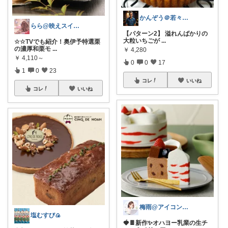
かんぞう＠若々しく健康的な老後生活
らら@映えスイーツとQOLアップ
【パターン2】 溢れんばかりの
大粒いちごが
...
☆☆TVでも紹介！奥伊予特選栗
の濃厚和栗モ
...
￥
4,280
￥
4,110～
0
0
17
1
0
23
コレ
いいね
コレ
いいね
梅雨@アイコン変えました
塩むすび🍙
🍓🍫新作✨オハヨー乳業の生チ