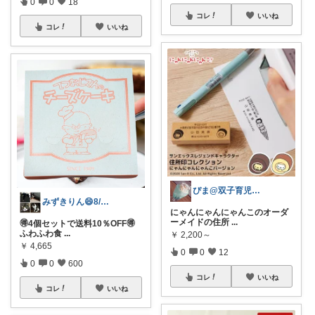
0
0
18
コレ
いいね
コレ
いいね
ぴま@双子育児と暮らし🍒
みずきりん😄8/5日お買い上げ感謝
にゃんにゃんにゃんこのオーダ
ーメイドの住所
...
🉐4個セットで送料10％OFF🉐
ふわふわ食
...
￥
2,200～
￥
4,665
0
0
12
0
0
600
コレ
いいね
コレ
いいね