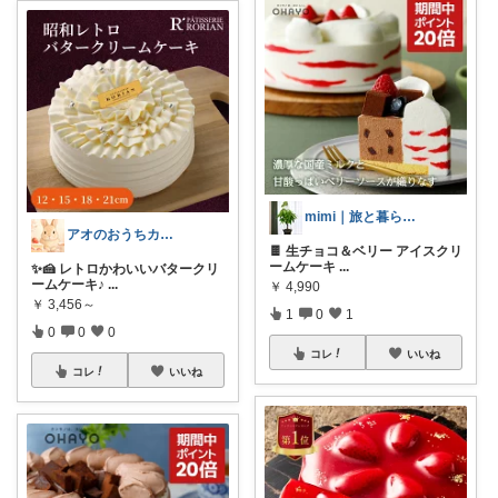
mimi｜旅と暮らし ✈️🌿
アオのおうちカフェ
🍫 生チョコ＆ベリー アイスクリ
ームケーキ
...
✨🍰 レトロかわいいバタークリ
ームケーキ♪
...
￥
4,990
￥
3,456～
1
0
1
0
0
0
コレ
いいね
コレ
いいね