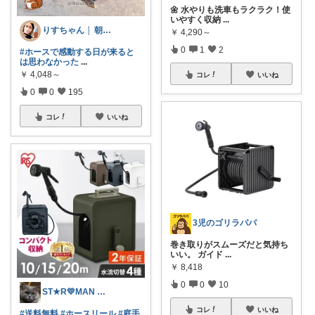
🌼 水やりも洗車もラクラク！使
いやすく収納
...
りすちゃん │ 朝コレ
￥
4,290～
0
1
2
#ホースで感動する日が来ると
は思わなかった
...
￥
4,048～
コレ
いいね
0
0
195
コレ
いいね
3児のゴリラパパ
巻き取りがスムーズだと気持ち
いい。 ガイド
...
￥
8,418
0
0
10
ST★R💛MAN ＠ コスパは大事！
コレ
いいね
#送料無料
#ホースリール
#庭手