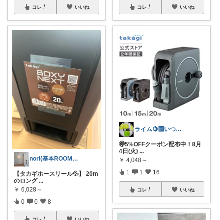
コレ
いいね
コレ
いいね
ライム🍋‍🟩いつもありがとう🫶
🉐5%OFFクーポン配布中！8月
4日(火)
...
nori(基本ROOMから購入😌)
￥
4,048～
1
1
16
【タカギホースリール💦】 20m
のロング
...
￥
6,028～
コレ
いいね
0
0
8
コレ
いいね