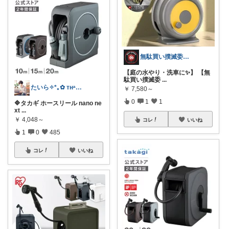
無駄買い撲滅委員長の50代＠楽天ガチ勢
【庭の水やり・洗車に✨】 【無
駄買い撲滅委
...
たいら✧*｡✿ ᴛʜᵃⁿᵏ ʸᵒᵘ✧˖°
￥
7,580～
0
1
1
🔷タカギ ホースリール nano ne
xt
...
￥
4,048～
コレ
いいね
1
0
485
コレ
いいね