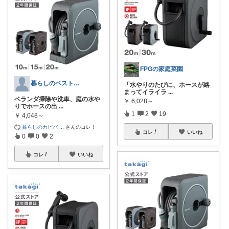
FPGの家庭菜園
暮らしのベストバイ案内所
「水やりのたびに、ホースが絡
まってイライラ
...
ベランダ掃除や洗車、庭の水や
￥
6,028～
りでホースの出
...
1
2
19
￥
4,048～
暮らしのカピバ
...
さんのコレ！
コレ
いいね
0
0
2
コレ
いいね