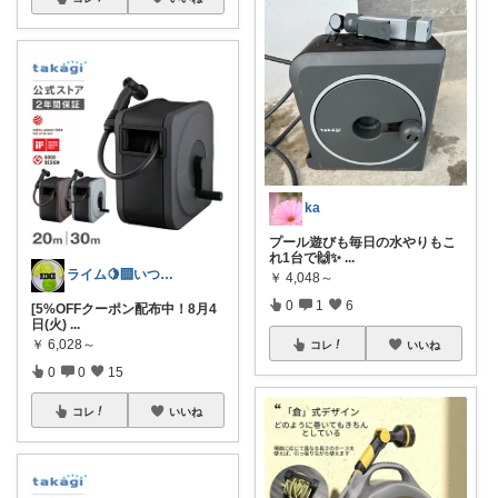
ka
プール遊びも毎日の水やりもこ
れ1台で🙌✨
...
ライム🍋‍🟩いつもありがとう🫶
￥
4,048～
0
1
6
[5%OFFクーポン配布中！8月4
日(火)
...
￥
6,028～
コレ
いいね
0
0
15
コレ
いいね