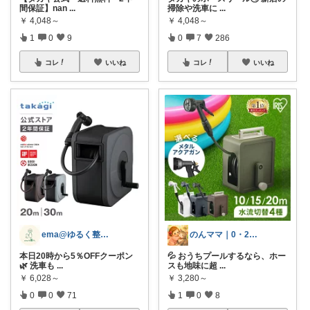
間保証】nan
...
掃除や洗車に
...
￥
4,048～
￥
4,048～
1
0
9
0
7
286
コレ
いいね
コレ
いいね
ema@ゆるく整う暮らし
のんママ｜0・2歳育児+6歳にゃんこ
本日20時から5％OFFクーポン
💦 おうちプールするなら、ホー
🌿 洗車も
...
スも地味に超
...
￥
6,028～
￥
3,280～
0
0
71
1
0
8