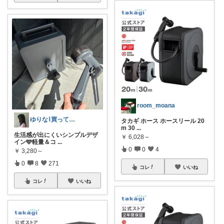
room_moana
ゆりな⌇買ってよかったもの🌿
タカギ ホース ホースリール 20
m 30
...
生活感が出にくいシンプルデザ
￥
6,028～
イン🩵軽量＆コ
...
0
0
4
￥
3,280～
0
8
271
コレ
いいね
コレ
いいね