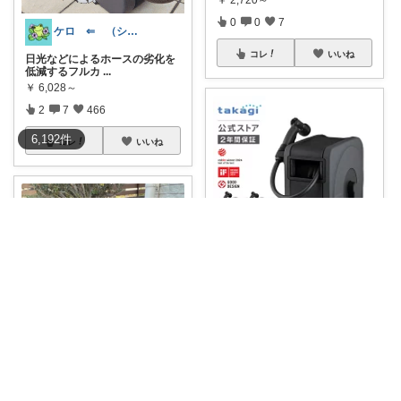
￥
2,720～
0
0
7
ケロ ⇐ （シマヒタ🦜です♥️）
コレ
いいね
日光などによるホースの劣化を
低減するフルカ
...
￥
6,028～
2
7
466
6,192
件
コレ
いいね
こね : くらし定番手帖🏎️💄🍳
🌀ホースの絡まり・出し入れの
ストレスからサ
...
￥
6,028～
0
0
2
𝒏𝒂𝒕𝒔𝒖
コレ
いいね
プール時期にはこれ
#オリジナ