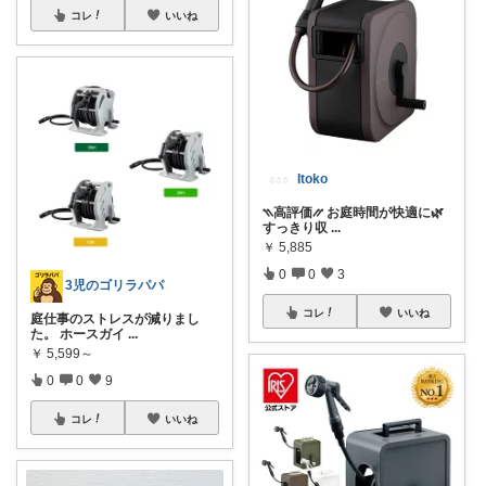
コレ
いいね
Itoko
⳹高評価⳼ お庭時間が快適に🌿
すっきり収
...
￥
5,885
0
0
3
3児のゴリラパパ
コレ
いいね
庭仕事のストレスが減りまし
た。 ホースガイ
...
￥
5,599～
0
0
9
コレ
いいね