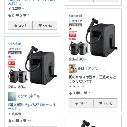
入れ
#
...
￥
3,280～
0
0
4
コレ
いいね
みほ｜アラサー主婦｜共働き｜2児育児中
夏の水やりや洗車、正直めんど
くさくないです
...
￥
6,028～
0
0
7
そび8/9(今日も良いことありますように
コレ
いいね
#購入感謝です
#7/27
#ホースリ
ール
#
...
￥
6,028～
0
0
55