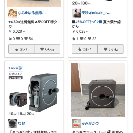
なみ☕ゆる無添加🌱5歳差姉妹
美咲🌿misaki_room_ig
⭐️4.60⭐️送料無料🔥5%OFF🉐タ
⬛
#5%OFFｸｰﾎﾟﾝ⬛
夏の紫外線
カ
...
から
...
￥
6,028～
￥
6,028～
0
0
54
1
0
33
コレ
いいね
コレ
いいね
なお
みみかか🍊
【タカギ公式・送料無料・2年
タカギのホースリール🚰 新居の