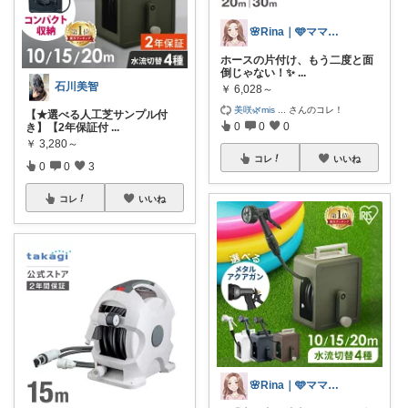
🌸Rina｜🩵ママ必見アイテム🩵
ホースの片付け、もう二度と面
倒じゃない！✨
...
石川美智
￥
6,028～
美咲🌿mis
...
さんのコレ！
【★選べる人工芝サンプル付
0
0
0
き】【2年保証付
...
￥
3,280～
コレ
いいね
0
0
3
コレ
いいね
🌸Rina｜🩵ママ必見アイテム🩵