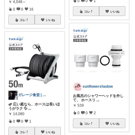
0
0
1
￥
4,048～
0
0
16
コレ
いいね
コレ
いいね
sunflowershadow
ガレージ食堂 | 開業準備中
お風呂のシャワーヘッドを外し
て、 ホースリ
...
🌿 広い庭なら、ホースは長いほ
￥
539
うがラク 💦
...
0
0
2
￥
14,080
0
0
1
コレ
いいね
コレ
いいね