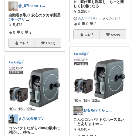
✨「庭仕事も洗車も、もっと楽
@_87home（インスタ）
しく快適になる
...
￥
3,280～
自動巻き取り 安心のタカギ製品
のんママ｜0・
...
さんのコレ！
#ホースリ
...
0
0
3
￥
5,478
0
0
2
コレ
いいね
コレ
いいね
おもち@くらし快適
まさ/元金融マン
こんなコンパクトなホース見た
ことあります👀
...
コンパクトながら20mの散水に
￥
4,048～
対応し、持ち
...