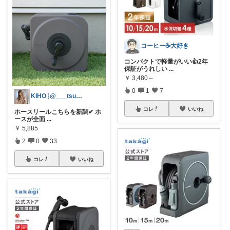
コーヒー☕️大好き
コンパクトで軽量がいい👍2年
保証がうれしい
...
￥
3,480～
0
1
7
KIHO┊@___tsumu.m6
コレ
いいね
ホースリールこちらを新調✔︎ ホ
ースが全面
...
￥
5,885
2
0
33
コレ
いいね