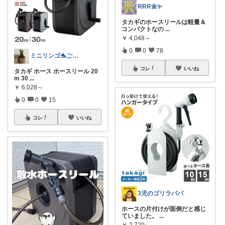
RRR🌼✨
タカギのホースリールは軽量＆
コンパクトなの
...
￥
4,048～
0
0
78
ミニリンゴ🐬ご縁に感謝🌻ありがとう
コレ
いいね
タカギ ホース ホースリール 20
m 30
...
￥
6,028～
0
0
15
コレ
いいね
3児のゴリラパパ
ホースの片付けが面倒だと感じ
ていました。
...