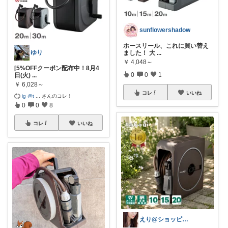
sunflowershadow
ホースリール、これに買い替え
ゆり
ました！ 大
...
￥
4,048～
[5%OFFクーポン配布中！8月4
0
0
1
日(火)
...
￥
6,028～
コレ
いいね
ig @t
...
さんのコレ！
0
0
8
コレ
いいね
えり@ショッピング好き