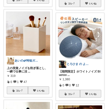
コレ
いいね
あいの🌿時短ガジェットと賢い暮らし
とろひま の よろず屋～お得な商品たち～
上の視覚ノイズを削ぎ落とし、
一瞬で仕事に没
...
【期間限定】ホワイトノイズ Bl
uetoo
...
￥
319
￥
1,380
0
1
47
0
0
12
コレ
いいね
コレ
いいね