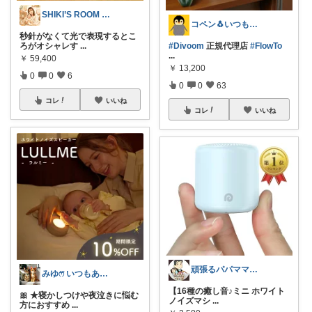
SHIKI’S ROOM by SAYA
コペン🐧いつもありがとう✨
秒針がなくて光で表現するとこ
ろがオシャレす
...
#Divoom
正規代理店
#FlowTo
...
￥
59,400
￥
13,200
0
0
6
0
0
63
コレ
いいね
コレ
いいね
頑張るパパママ応援隊@育児・子供用品紹介
みゆෆ⃛ いつもありがとう⸜🌷︎⸝‍
【16種の癒し音♪ミニ ホワイト
🎀 ★寝かしつけや夜泣きに悩む
ノイズマシ
...
方におすすめ
...