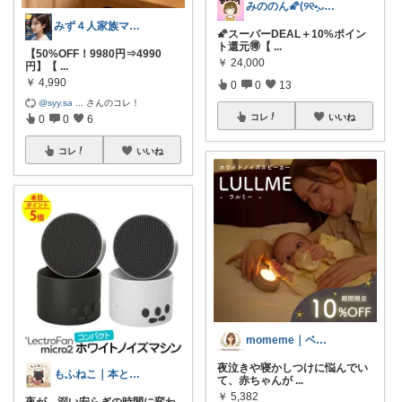
みののん🌠(୨୧•͈ᴗ•͈)感謝♡
みず４人家族ママ★３０代子育て奮闘中🙆
🌠スーパーDEAL＋10%ポイン
ト還元🉐【
...
【50%OFF！9980円⇒4990
￥
24,000
円】【
...
￥
4,990
0
0
13
@syy.sa
...
さんのコレ！
コレ
いいね
0
0
6
コレ
いいね
momeme｜ベビー&キッズ専門店
夜泣きや寝かしつけに悩んでい
もふねこ｜本と猫と暮らし
て、赤ちゃんが
...
￥
5,382
夜が、深い安らぎの時間に変わ