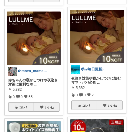
孝@毎日更新♪
✿ moco_mama_life ✿
夜泣き対策や寝かしつけに悩む
赤ちゃんの寝かしつけや夜泣き
ママ・パパ必見
...
対策に便利なホ
...
￥
5,382
￥
5,382
0
0
2
0
0
55
コレ
いいね
コレ
いいね