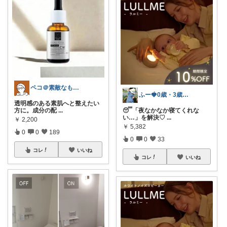
ペコ＠素敵なものを紹介しています
ふー🍓0歳・3歳のワンオペママ
透明感のある素肌へと整えたい
方に。成分の配
...
😴「夜なかなか寝てくれな
い…」を解決♡
...
￥
2,200
￥
5,382
0
0
189
0
0
33
コレ
いいね
コレ
いいね