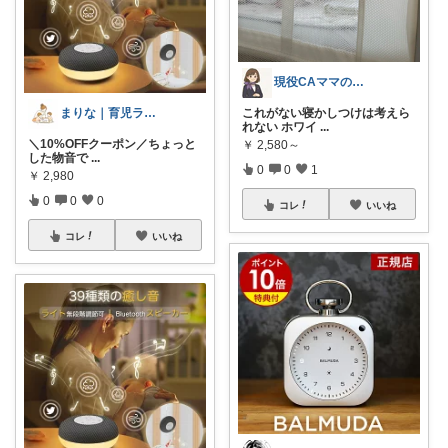
現役CAママの暮らし帳✈︎♡
まりな｜育児ラクする便利グッズ 🌸
これがない寝かしつけは考えら
れない ホワイ
...
＼10%OFFクーポン／ちょっと
￥
2,580～
した物音で
...
0
0
1
￥
2,980
0
0
0
コレ
いいね
コレ
いいね