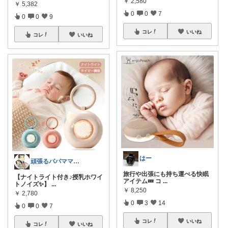
￥
2,580
￥
5,382
0
0
7
0
0
9
コレ
いいね
コレ
いいね
はー
頑張るパパママ応援隊@育児・子供用品紹介
旅行や出張にも持ち運べる快眠
【ナイトライト付き♪授乳ホワイ
アイテム💤 コ
...
トノイズ✨】
...
￥
8,250
￥
2,780
0
3
14
0
0
7
コレ
いいね
コレ
いいね