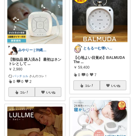
ともるーむ🉐いいものみっけ‼️
みやりー | 沖縄在住ママ・コスパ重視
【心地よい目覚め】BALMUDA
【類似品 購入済み】 最初はネン
The
...
トレとして
...
￥
59,400
￥
2,980
0
0
7
パッチョル
さんのコレ！
0
0
2
コレ
いいね
コレ
いいね