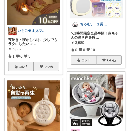
ちゃむ。│１男２女＋🐶のふっくらママ
いちご🍓１児ママ/出産準備/美容/
＼2時間限定全品半額！赤ちゃ
んの泣き声を感
...
夜泣き・寝かしつけ、少しでも
￥
3,980
ラクにしたいマ
...
￥
5,382
0
0
10
1
0
5
コレ
いいね
コレ
いいね