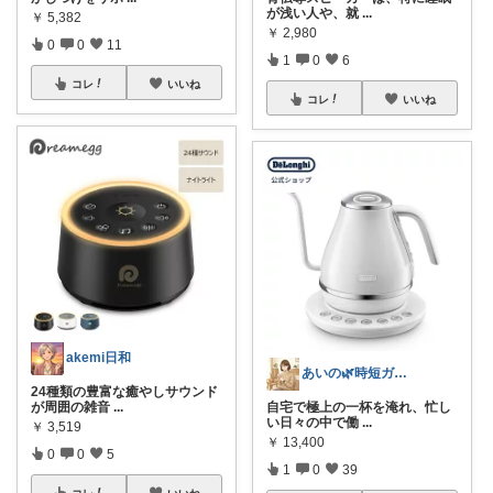
が浅い人や、就
...
￥
5,382
￥
2,980
0
0
11
1
0
6
コレ
いいね
コレ
いいね
akemi日和
あいの🌿時短ガジェットと賢い暮らし
24種類の豊富な癒やしサウンド
が周囲の雑音
...
自宅で極上の一杯を淹れ、忙し
い日々の中で働
...
￥
3,519
￥
13,400
0
0
5
1
0
39
コレ
いいね