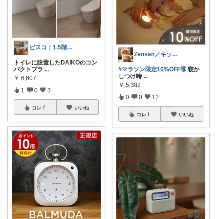
ビスコ｜1.5階建ての暮らし
Zensan／キッズ☆ベビーROOM
トイレに設置したDAIKOのコン
パクトブラ
...
#マラソン限定10%OFF🉐
寝か
しつけ時
...
￥
6,607
￥
5,382
1
0
3
0
0
12
コレ
いいね
コレ
いいね