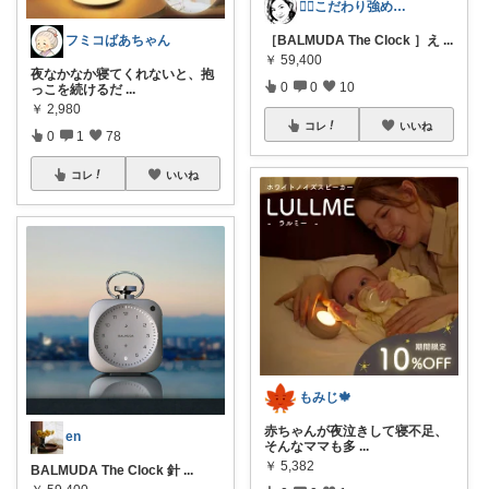
💁‍♀️こだわり強めのアラフォーOL
フミコばあちゃん
［BALMUDA The Clock ］え
...
￥
59,400
夜なかなか寝てくれないと、抱
0
0
10
っこを続けるだ
...
￥
2,980
コレ
いいね
0
1
78
コレ
いいね
もみじ🍁
赤ちゃんが夜泣きして寝不足、
en
そんなママも多
...
￥
5,382
BALMUDA The Clock 針
...