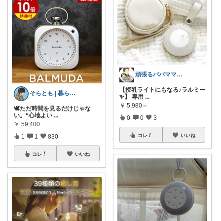
頑張るパパママ応援隊@育児・子供用品紹介
【授乳ライトにもなる♪ラルミー
そらとも | 暮らしItem🕊️朝コレ
✨】 専用
...
￥
5,980～
🕊️ただ時間を見るだけじゃな
い。“心地よい
...
0
0
3
￥
59,400
コレ
いいね
1
1
830
コレ
いいね