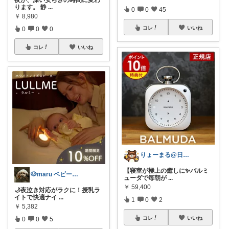
ります。 静
...
0
0
45
￥
8,980
コレ
いいね
0
0
0
コレ
いいね
りょーまる@日用品×ファッション
【寝室が極上の癒しに✨バルミ
🐶maru ベビーお得＆口コミ情報🐶
ューダで毎朝が
...
￥
59,400
🌙夜泣き対応がラクに！授乳ラ
イトで快適ナイ
...
1
0
2
￥
5,382
コレ
いいね
0
0
5