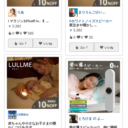
りあ
まりりんご@いつも感謝です🍎
\ マラソン10%off /⟡.· 🍼
...
#ホワイトノイズスピーカー
夜泣きや寝かし
...
￥
5,382
￥
5,382
0
6
585
0
0
35
コレ
いいね
コレ
いいね
chihiro
とろひま の よろず屋～お得な商品たち～
赤ちゃんや小さなお子さまの寝
かしつけをサポ
...
骨伝導スピーカーは、特に睡眠