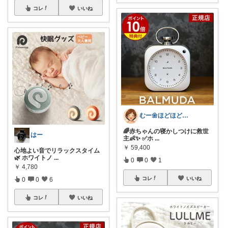
コレ
いいね
むー🌼ほどほど生活🌼
🌈赤ちゃんの寝かしつけに救世
はー
主👶✨ ✅ホ
...
￥
59,400
心地よい音でリラックスタイム
🌿 ホワイトノ
...
0
0
1
￥
4,780
コレ
いいね
0
0
6
コレ
いいね