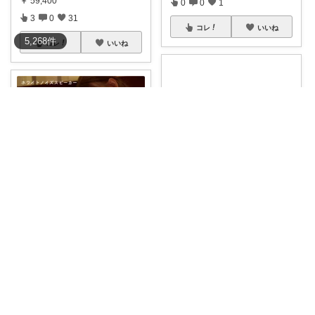
￥
59,400
0
0
1
3
0
31
コレ
いいね
5,268
件
コレ
いいね
かなママ｜忙しいママへ商品紹介
育児グッズ ｜ 2児のかか
夜泣きがひどくて毎晩睡眠不足
で限界を感じて
...
雨の音で心地よく眠る我が子👶
￥
5,382
💙ラルミーが側
...
￥
5,382
紅茶ROOM!
さんのコレ！
0
0
2
0
0
0
コレ
いいね
コレ
いいね