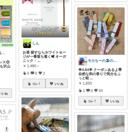
しん
お香 探すならホワイトセー
オーガニック暮らしと雑貨の小部屋☀️🌴
ジが一番落ち着く🕊️ オーガ
ニック・
...
モカちーの🏖️のんびりライフ🐈✨
ス😌
￥
1,480～
りも沢山
🌟4.84🌟 クーポンあるよ🉐
0
0
2
自然な和の香りで気分をふ
っと軽
...
￥
1,650
コレ
いいね
1
0
43
いいね
コレ
いいね