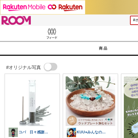
ROOM
Feed
商品
#オリジナル写真
コバ 日々感謝✨私のすきなもの帖✨
KUU⭐︎みんなの部屋