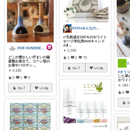
KUU⭐︎みんなの部屋
✅天然成分100％のホワイト
セージ浄化用miniキャンド
ル🕯️
...
FIVE HUNDRED WORKS.
￥
2,200
どこか懐かしい佇まいの磁
1
2
75
器製お香立て。コーン型の
y
お香やパロサン
...
コレ
いいね
￥
4,180
#オリ
した草
0
1
5
ホワイ
￥
180
コレ
いいね
0
コ