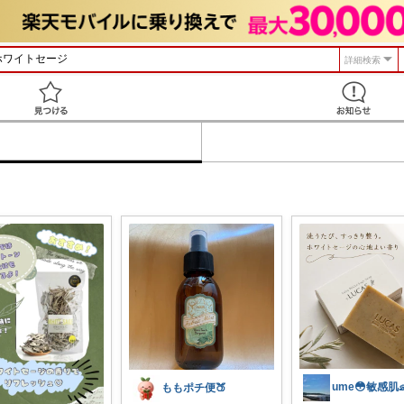
詳細検索
見つける
ももポチ便🍑