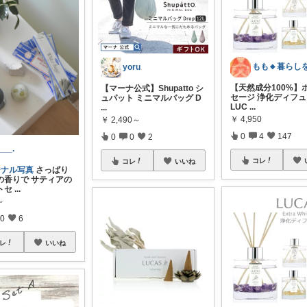
yoru
【天然成分100%】
【マーナ公式】Shupatto シ
セージ 浄化ディフ
ュパット ミニマルバッグ D
LUC
...
...
￥
4,950
￥
2,490～
0
4
147
0
0
2
___.
コレ
コレ
いいね
ジナル写真
さっぱり
の香りで サティアの
トセ
...
～
0
6
レ
いいね