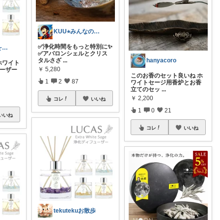
KUU⭐︎みんなの部屋
✅浄化時間をもっと特別に✨
もも🔸暮らしを充実させるものたち🔸
✅アバロンシェルとクリス
タルさざ
...
hanyacoro
ホワイト
￥
5,280
ューザー
このお香のセット良いね ホ
1
2
87
ワイトセージ用香炉とお香
立てのセッ
...
￥
2,200
コレ
いいね
1
0
21
いいね
コレ
いいね
tekutekuお散歩