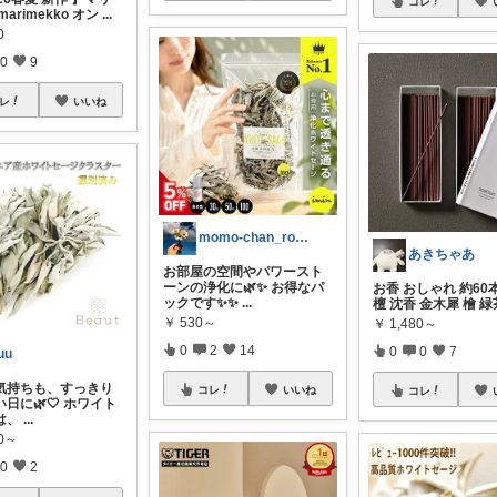
コレ
arimekko オン
...
0
0
9
レ
いいね
momo-chan_room☘️
あきちゃあ
お部屋の空間やパワースト
ーンの浄化に🌿✨ お得なパ
お香 おしゃれ 約60
ックです✨✨
...
檀 沈香 金木犀 檜 緑
￥
530～
￥
1,480～
0
2
14
0
0
7
uu
気持ちも、すっきり
コレ
いいね
コレ
日に🌿🤍 ホワイト
は、
...
00～
0
2