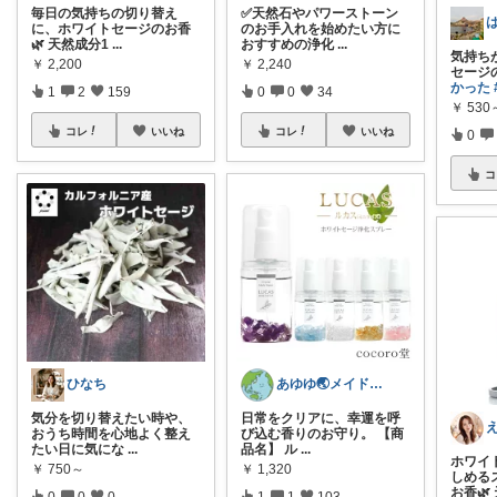
毎日の気持ちの切り替え
✅天然石やパワーストーン
に、ホワイトセージのお香
のお手入れを始めたい方に
🌿 天然成分1
...
おすすめの浄化
...
気持ち
￥
2,200
￥
2,240
セージ
かった
1
2
159
0
0
34
￥
530
コレ
いいね
コレ
いいね
0
コ
ひなち
あゆゆ🌏メイドインジャパン応援中
気分を切り替えたい時や、
日常をクリアに、幸運を呼
おうち時間を心地よく整え
び込む香りのお守り。 【商
たい日に気にな
...
品名】 ル
...
ホワイ
￥
750～
￥
1,320
しめる
お香🌿
0
0
0
1
1
103