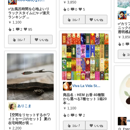
KUU⭐︎みんなの部屋
￥
3,850
✅お風呂時間を心地よいリ
0
0
5
ラックスタイムに✨ ✅楽天
ランキング
...
コレ
いいね
￥
1,100
✅カリ
ニック
1
2
95
透明感
￥
3,85
コレ
いいね
0
コ
Viva La Vida Studio
商品名：HEM お香 40種類
から選べる7種セット 1箱20
本
...
ありこま
￥
1,100
【空間をリセットするホワ
0
0
2
イトセージのセット】 夏の
m
在宅時間が長
...
コレ
いいね
￥
2,200
🎈【2