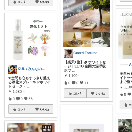
コレ
いいね
Coord Fortune
【楽天1位】🌿 ホワイトセ
A
ージ｜LETO 空間の深呼吸
KUU⭐︎みんなの部屋
ホワ
...
💠自
￥
1,100～
イトセ
✨空間も心もすっきり整え
まで整
る浄化スプレー✨ ✅ホワイ
0
0
11
トセージ・
...
￥
1,10
￥
1,680～
コレ
いいね
0
0
0
66
コ
コレ
いいね