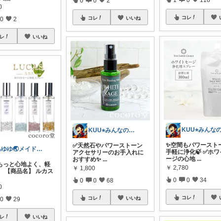
0
コレ
コレ
いいね
0
2
レ
いいね
KUU⭐︎みんなの部屋
✨空間もパワースト
✅天然石やパワーストーン
あゆゆ🌏メイドインジャパン応援中
手軽に浄化🍃 ✅ホ
アクセサリーのお手入れに
ージの心地
...
おすすめ✨
...
もっと心地よく、軽
￥
2,780
￥
1,800
。 【商品名】 ルカス
0
0
34
0
0
68
0
コレ
コレ
いいね
0
29
レ
いいね