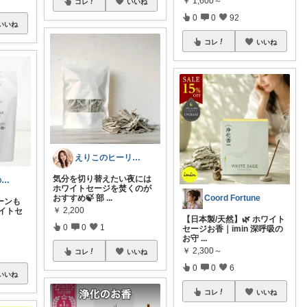
￥
1,600～
コレ
いいね
0
0
92
いいね
コレ
いいね
えりこのヒーリングROOM
気分を切り替えたい夜には
KUU⭐︎みんなの部屋
ホワイトセージを焚くのが
おすすめ🍃 部
...
Coord Fortune
ーンも
￥
2,200
ワイトセ
【日本製/天然】🌿 ホワイト
0
0
1
セージお香｜imin 深呼吸の
お守
...
￥
2,300～
コレ
いいね
0
0
6
いいね
コレ
いいね