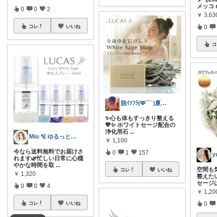
メッコ m
0
0
2
￥
3,63
0
コレ
いいね
コ
脱ｲｿﾌﾗ(🫶´˘` )夏だぜ♡
✨️心も体もすっきり整える
💖✨ ホワイトセージ配合の
浄化用石
...
Miu 🫧 ゆるっと自分磨き。
￥
1,100
今なら送料無料でお届けさ
0
1
157
y
れます🌿忙しい日常に心穏
やかな時間を取
...
空間も
コレ
いいね
￥
1,320
整えたい
セージ
0
0
4
￥
1,2
0
コレ
いいね