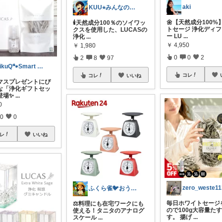
aki
KUU⭐︎みんなの部屋
🌼【天然成分100%
🕯️天然成分100％のソイワッ
トセージ 浄化ディ
クスを使用した、LUCASの
ー LU
...
浄化
...
￥
4,950
￥
1,980
0
0
2
2
8
97
NikuQ🐾Smart Choice
コレ
コレ
いいね
マスプレゼントにぴ
な「浄化ギフトセッ
登場✨
...
0
0
0
レ
いいね
zero_weste11
ふくら雀🐦おうちしごとラボ
毎日ホワイトセージ
⚖️料理にも在宅ワークにも
ので100g大容量た
使える！タニタのアナログ
す。 揚げ
...
スケール
...