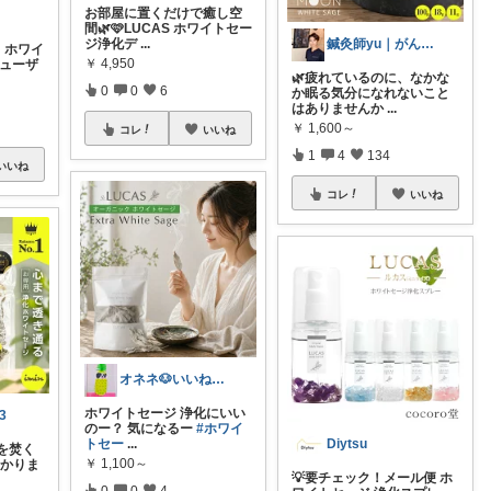
お部屋に置くだけで癒し空
間🌿🩷LUCAS ホワイトセー
ジ浄化デ
...
鍼灸師yu｜がんばりすぎない整え習慣
】ホワイ
￥
4,950
フューザ
🌿疲れているのに、なかな
0
0
6
か眠る気分になれないこと
はありませんか
...
￥
1,600～
コレ
いいね
1
4
134
いいね
コレ
いいね
オネネ🐶いいね購入ありがとう😊❤
ホワイトセージ 浄化にいい
3
のー？ 気になるー
#ホワイ
トセー
...
Diytsu
を焚く
￥
1,100～
すかりま
💡要チェック！メール便 ホ
0
0
4