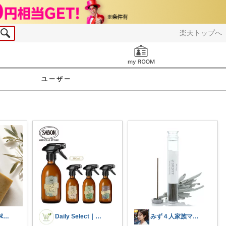
楽天トップへ
お知らせ
ユーザー
ume😳敏感肌👶🧴👗
Daily Select｜日用品・食品
みず４人家族ママ★３０代子育て奮闘中🙆