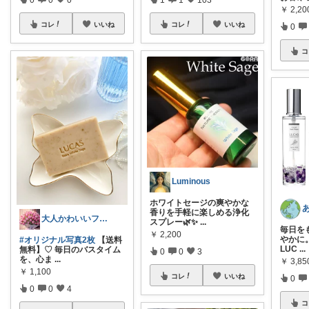
￥
2,20
コレ
いいね
コレ
いいね
0
コ
Luminous
ホワイトセージの爽やかな
香りを手軽に楽しめる浄化
大人かわいいファッションと雑貨＊しえる＊
スプレー🌿✨
...
毎日を
￥
2,200
やかに
#オリジナル写真2枚
【送料
LUC
...
無料】♡ 毎日のバスタイム
0
0
3
を、心ま
...
￥
3,85
￥
1,100
コレ
いいね
0
0
0
4
コ