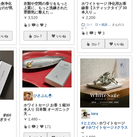
全身浄化
衣類や空間の香りをもっと
ホワイトセージ 浄化用お香
価なのが気
上質に、もっと洗練された
線香【スティックタイプ 30
雰囲気に整えた
...
本入り
...
￥
3,520
￥
2,200
コバ 日々感謝
...
さんのコ
0
0
2
レ！
0
1
3
いいね
コレ
いいね
コレ
いいね
ひさぶん🐣
ホワイトセージ お香 １箱30
本入り 日本製 オーガニック
天
...
tora
 約60
￥
1,480～
寛ぎタイ
#ととのい
ホワイトセージ
0
2
171
🌿
#ホワイトセージ
#クラス
...