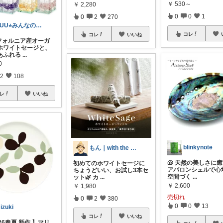
￥
530～
￥
2,280
0
0
1
0
2
270
KUU⭐︎みんなの部屋
コレ
コレ
いいね
フォルニア産オーガ
ホワイトセージと、
あふれる
...
0
2
108
レ
いいね
blinkynote
もん｜with the Soil.
🐚 天然の美しさに
初めてのホワイトセージに
アバロンシェルで心
ちょうどいい、お試し3本セ
空間づく
...
ット🌿 カ
...
￥
2,600
￥
1,980
売切れ
0
2
380
0
0
13
izuki
コレ
いいね
026春夏 新作 】マリ