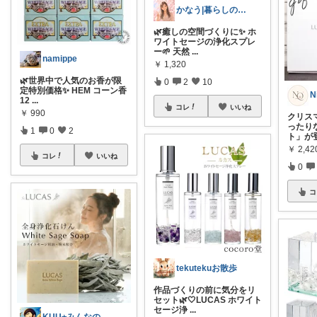
かなう|暮らしの記録🌱
🌿癒しの空間づくりに✨ ホ
ワイトセージの浄化スプレ
ー🌱 天然
...
namippe
￥
1,320
🌿世界中で人気のお香が限
0
2
10
定特別価格✨ HEM コーン香
12
...
コレ
いいね
￥
990
クリス
ったり
1
0
2
ト」が
￥
2,42
コレ
いいね
0
コ
tekutekuお散歩
作品づくりの前に気分をリ
セット🌿🤍LUCAS ホワイト
セージ浄
...