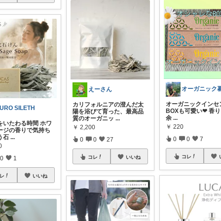
えーさん
オーガニックインセン
カリフォルニアの澄んだ太
URO SILETH
BOXも可愛い❤︎ 香
陽を浴びて育った、最高品
余
...
質のオーガニッ
...
分をいたわる時間 ホワ
￥
220
￥
2,200
ージの香りで気持ち
う石
...
0
0
7
0
0
27
0
コレ
コレ
いいね
0
1
レ
いいね