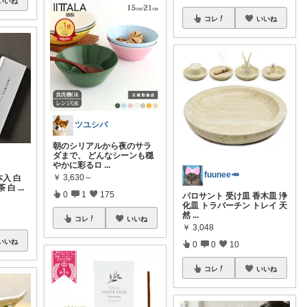
いいね
コレ
いいね
ツユシバ
朝のシリアルから夜のサラ
ダまで、 どんなシーンも穏
やかに彩るロ
...
fuunee🥕
￥
3,630～
本入 白
茶 白
...
0
1
175
パロサント 受け皿 香木皿 浄
化皿 トラバーチン トレイ 天
然
...
コレ
いいね
￥
3,048
いいね
0
0
10
コレ
いいね