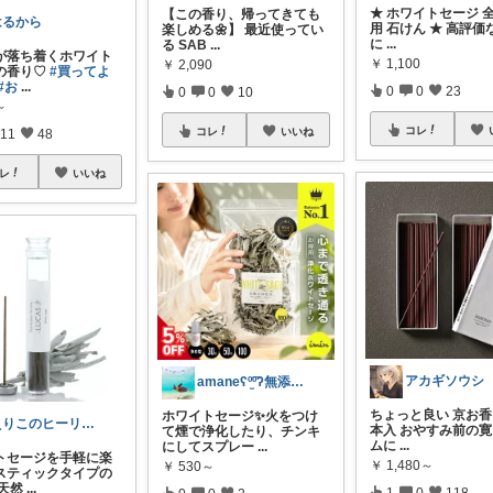
★ ホワイトセージ 
【この香り、帰ってきても
はるから
用 石けん ★ 高評
楽しめる🌼】 最近使ってい
に
...
る SAB
...
が落ち着くホワイト
￥
1,100
￥
2,090
の香り♡
#買ってよ
#お
...
0
0
23
0
0
10
～
コレ
コレ
いいね
11
48
レ
いいね
アカギソウシ
amaneʕº̫͡ºʔ無添加生活
ちょっと良い 京お香
ホワイトセージ✨火をつけ
えりこのヒーリングROOM
本入 おやすみ前の
て煙で浄化したり、チンキ
ムに
...
にしてスプレー
...
トセージを手軽に楽
￥
1,480～
￥
530～
スティックタイプの
 天然
...
1
0
118
0
0
2