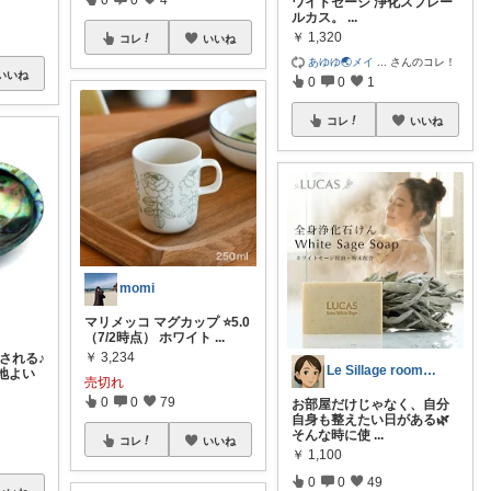
ワイトセージ 浄化スプレー
ルカス。
...
￥
1,320
コレ
いいね
あゆゆ🌏メイ
...
さんのコレ！
いいね
0
0
1
コレ
いいね
momi
マリメッコ マグカップ ⭐️5.0
（7/2時点） ホワイト
...
￥
3,234
癒される♪
Le Sillage room 🌿
地よい
売切れ
0
0
79
お部屋だけじゃなく、自分
自身も整えたい日がある🌿
そんな時に使
...
コレ
いいね
￥
1,100
0
0
49