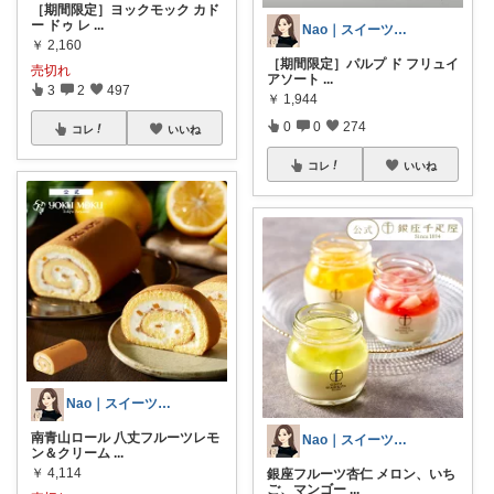
［期間限定］ヨックモック カド
ー ドゥ レ
...
Nao｜スイーツROOM🍰
￥
2,160
［期間限定］パルプ ド フリュイ
売切れ
アソート
...
3
2
497
￥
1,944
0
0
274
コレ
いいね
コレ
いいね
Nao｜スイーツROOM🍰
南青山ロール 八丈フルーツレモ
Nao｜スイーツROOM🍰
ン＆クリーム
...
￥
4,114
銀座フルーツ杏仁 メロン、いち
ご、マンゴー
...