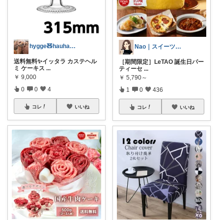
hygge🧸hauhau🐕🐈‍⬛
Nao｜スイーツROOM🍰
送料無料✨イッタラ カステヘル
［期間限定］LeTAO 誕生日パー
ミ ケーキス
...
ティーセ
...
￥
9,000
￥
5,790～
0
0
4
1
0
436
コレ
いいね
コレ
いいね