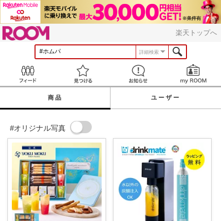
ROOM
楽天トップへ
詳細検索
Feed
見つける
お知らせ
商品
ユーザー
#オリジナル写真