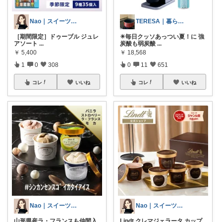
Nao｜スイーツROOM🍰
TERESA｜暮らしの道具図鑑📚
［期間限定］ドゥーブル ジュレ
☀毎日クッソあっつい夏！に 強
アソート
...
炭酸も弱炭酸
...
￥
5,400
￥
18,568
1
0
308
0
11
651
コレ
いいね
コレ
いいね
Nao｜スイーツROOM🍰
Nao｜スイーツROOM🍰
山形県産ラ・フランスも仲間入
Lindt クレマジェラータ カップ