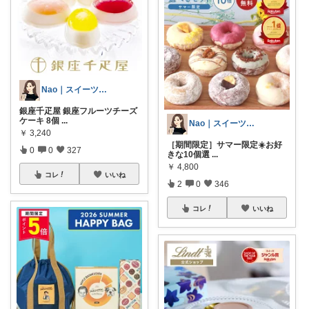
Nao｜スイーツROOM🍰
銀座千疋屋 銀座フルーツチーズ
ケーキ 8個
...
Nao｜スイーツROOM🍰
￥
3,240
［期間限定］サマー限定☀️お好
0
0
327
きな10個選
...
￥
4,800
コレ
いいね
2
0
346
コレ
いいね