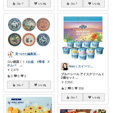
コレ
いいね
コレ
いいね
見つけた編集室｜DESIGN
コレ紙皿！！
#お盆
#帰省
#
ホムパ
...
Nao｜スイーツROOM🍰
￥
2,475
ブルーシール アイスクリーム 1
0
0
0
2個セット
...
￥
3,564
コレ
いいね
2
0
358
コレ
いいね