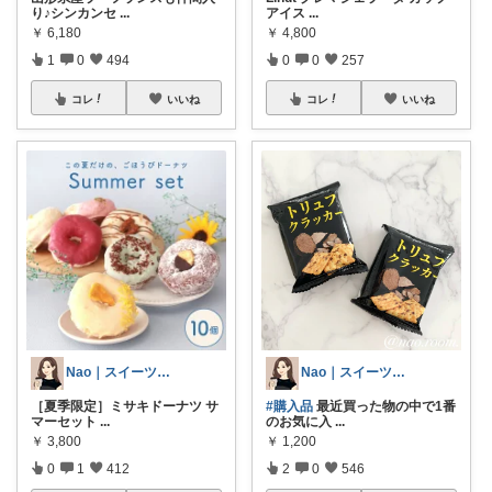
り♪シンカンセ
...
アイス
...
￥
6,180
￥
4,800
1
0
494
0
0
257
コレ
いいね
コレ
いいね
Nao｜スイーツROOM🍰
Nao｜スイーツROOM🍰
［夏季限定］ミサキドーナツ サ
#購入品
最近買った物の中で1番
マーセット
...
のお気に入
...
￥
3,800
￥
1,200
0
1
412
2
0
546