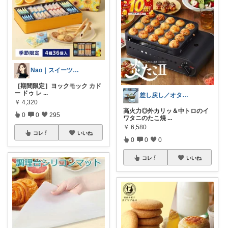
Nao｜スイーツROOM🍰
［期間限定］ヨックモック カド
ー ドゥ レ
...
差し戻し／オタクが擬態して社会生活を営む
￥
4,320
高火力◎外カリッ＆中トロのイ
0
0
295
ワタニのたこ焼
...
￥
6,580
コレ
いいね
0
0
0
コレ
いいね