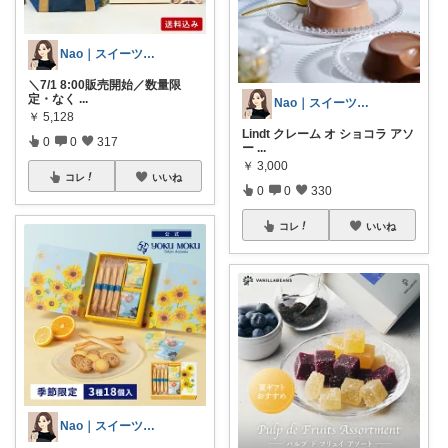
Nao｜スイーツROOM🍰
＼7/1 8:00販売開始／数量限
定・なく
...
Nao｜スイーツROOM🍰
￥
5,128
Lindt クレーム オ ショコラ アソ
0
0
317
ー
...
￥
3,000
コレ
いいね
0
0
330
コレ
いいね
Nao｜スイーツROOM🍰