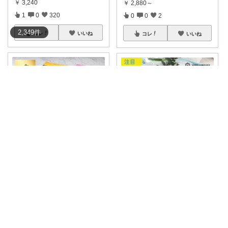
￥
3,240
￥
2,880～
1
0
320
0
0
2
2,349
件
コレ
いいね
コレ
いいね
Nao｜スイーツROOM🍰
Nao｜スイーツROOM🍰
カップアイス10個、バーアイス
［期間限定］ご褒美チョコレー
2個、ショ
...
ト便🍫✨ 【
...
￥
8,640
￥
4,300
販売終了
5
0
577
1
0
431
コレ
いいね