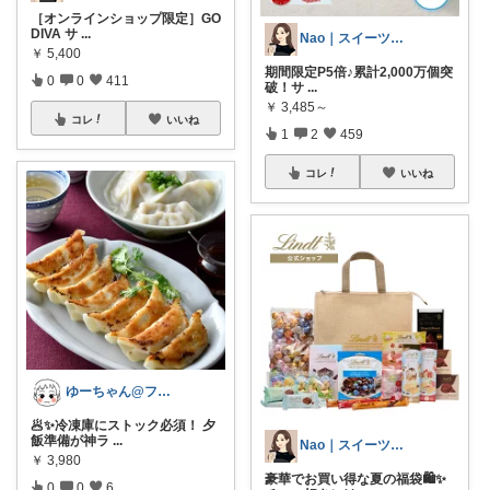
［オンラインショップ限定］GO
DIVA サ
...
Nao｜スイーツROOM🍰
￥
5,400
期間限定P5倍♪累計2,000万個突
0
0
411
破！サ
...
￥
3,485～
コレ
いいね
1
2
459
コレ
いいね
ゆーちゃん@フォロワーさまから購入💕
🥟✨冷凍庫にストック必須！ 夕
飯準備が神ラ
...
Nao｜スイーツROOM🍰
￥
3,980
豪華でお買い得な夏の福袋🛍✨
0
0
6