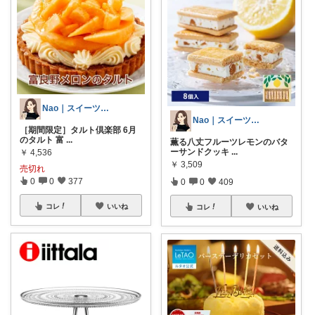
Nao｜スイーツROOM🍰
Nao｜スイーツROOM🍰
［期間限定］タルト倶楽部 6月
のタルト 富
...
薫る八丈フルーツレモンのバタ
ーサンドクッキ
...
￥
4,536
￥
3,509
売切れ
0
0
377
0
0
409
コレ
いいね
コレ
いいね