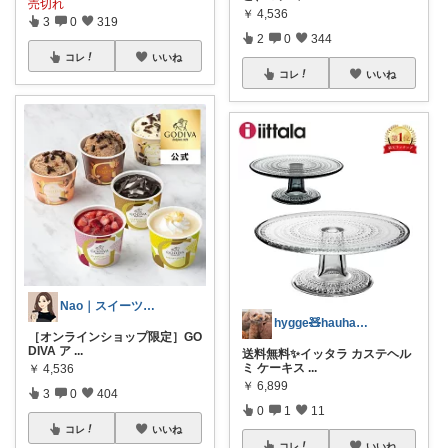
売切れ
￥
4,536
3
0
319
2
0
344
コレ
いいね
コレ
いいね
Nao｜スイーツROOM🍰
hygge🧸hauhau🐕🐈‍⬛
［オンラインショップ限定］GO
DIVA ア
...
送料無料✨イッタラ カステヘル
ミ ケーキス
...
￥
4,536
￥
6,899
3
0
404
0
1
11
コレ
いいね
コレ
いいね