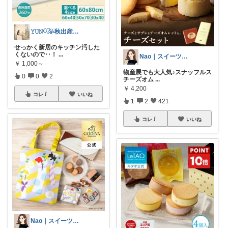
𝚈𝚄𝙽𓎤𓅮秋出産予定初マタ
せっかく新居のキッチン汚した
くないので‥！
...
Nao｜スイーツROOM🍰
￥
1,000～
物産展でも大人気♪スナッフルス
0
0
2
チーズオム
...
￥
4,200
コレ
いいね
1
2
421
コレ
いいね
Nao｜スイーツROOM🍰