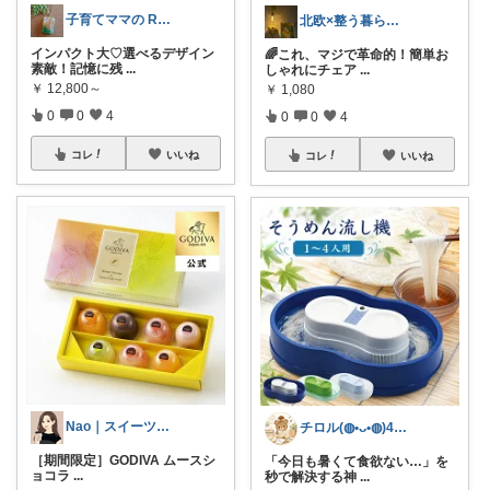
子育てママの ROOM
北欧×整う暮らし｜ハル
インパクト大♡選べるデザイン
🌈これ、マジで革命的！簡単お
素敵！記憶に残
...
しゃれにチェア
...
￥
12,800～
￥
1,080
0
0
4
0
0
4
コレ
いいね
コレ
いいね
Nao｜スイーツROOM🍰
チロル(◍•ᴗ•◍)40代ワーママ🎵
［期間限定］GODIVA ムースシ
「今日も暑くて食欲ない…」を
ョコラ
...
秒で解決する神
...