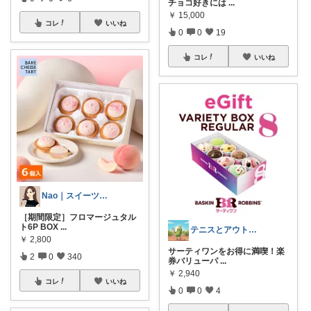
チョコ好きには
...
￥
15,000
コレ
いいね
0
0
19
コレ
いいね
Nao｜スイーツROOM🍰
［期間限定］フロマージュタル
ト6P BOX
...
テニスとアウトドアを愛するYOSSY
￥
2,800
​サーティワンをお得に満喫！楽
2
0
340
券バリューパ
...
￥
2,940
コレ
いいね
0
0
4