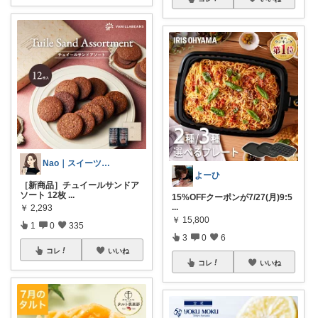
Nao｜スイーツROOM🍰
よーひ
［新商品］チュイールサンドア
ソート 12枚
...
15%OFFクーポンが7/27(月)9:5
...
￥
2,293
￥
15,800
1
0
335
3
0
6
コレ
いいね
コレ
いいね