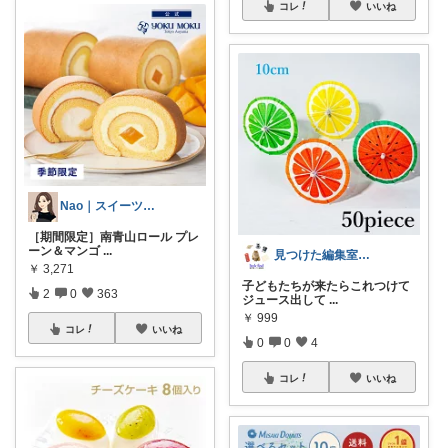
コレ
いいね
Nao｜スイーツROOM🍰
［期間限定］南青山ロール プレ
ーン＆マンゴ
...
見つけた編集室｜DESIGN
￥
3,271
子どもたちが来たらこれつけて
2
0
363
ジュース出して
...
￥
999
コレ
いいね
0
0
4
コレ
いいね