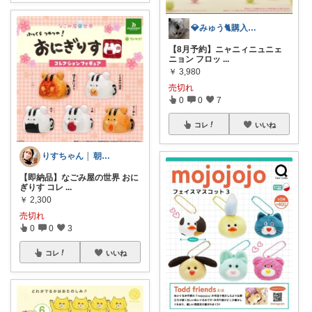
💎みゅう🐈購入感謝(❀ᴗ͈ˬᴗ͈)⁾
【8月予約】ニャニィニュニェ
ニョン フロッ
...
￥
3,980
売切れ
0
0
7
コレ
いいね
りすちゃん │ 朝コレ
【即納品】なごみ屋の世界 おに
ぎりす コレ
...
￥
2,300
売切れ
0
0
3
コレ
いいね