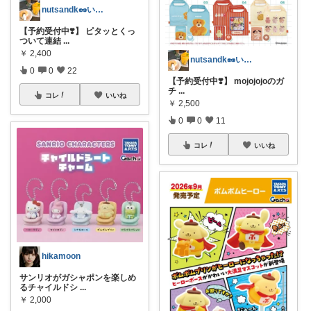
nutsandk🥜いつも感謝です◡̈♡
【予約受付中❣️】 ピタッとくっ
ついて連結
...
￥
2,400
nutsandk🥜いつも感謝です◡̈♡
0
0
22
【予約受付中❣️】 mojojojoのガ
チ
...
コレ
いいね
￥
2,500
0
0
11
コレ
いいね
hikamoon
サンリオがガシャポンを楽しめ
るチャイルドシ
...
￥
2,000