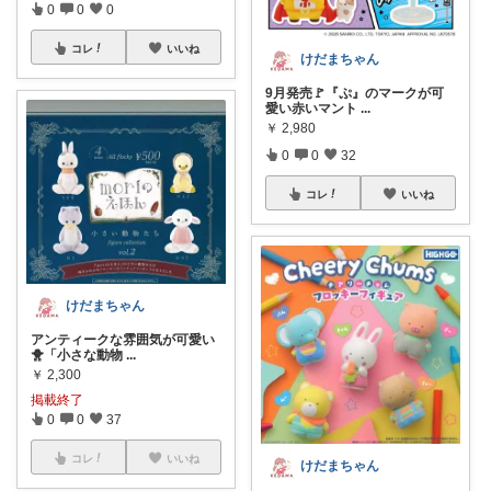
0
0
0
コレ
いいね
けだまちゃん
9月発売🚩『ぷ』のマークが可
愛い赤いマント
...
￥
2,980
0
0
32
コレ
いいね
けだまちゃん
アンティークな雰囲気が可愛い
🐥「小さな動物
...
￥
2,300
掲載終了
0
0
37
コレ
いいね
けだまちゃん