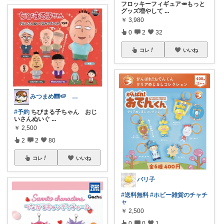
フロッキーフィギュア🥕もっと
グッズ増やして
...
￥
3,980
0
2
32
コレ
いいね
みつまめ🎹🍉 8/9ゆっくりです🙏
#予約
ちびまる子ちゃん おじ
いさんぬいぐ
...
￥
2,500
2
2
80
コレ
いいね
バリ子
#送料無料
#ホビー雑貨のチャチ
ャ
￥
2,500
0
0
1