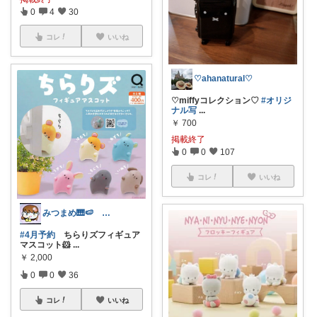
0
4
30
コレ
いいね
♡ahanatural♡
♡miffyコレクション♡
#オリジ
ナル写
...
￥
700
掲載終了
0
0
107
コレ
いいね
みつまめ🎹🍉 8/9ゆっくりです🙏
#4月予約
ちらりズフィギュア
マスコット🐹
...
￥
2,000
0
0
36
コレ
いいね