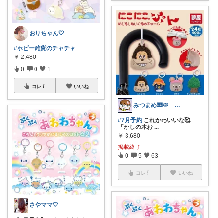
おりちゃん🤍
#ホビー雑貨のチャチャ
￥
2,480
0
0
1
コレ
いいね
みつまめ🎹🍉 8/9ゆっくりです🙏
#7月予約
これかわいいな🥰
「かしの木お
...
￥
3,680
掲載終了
0
5
63
コレ
いいね
さやママ🤍