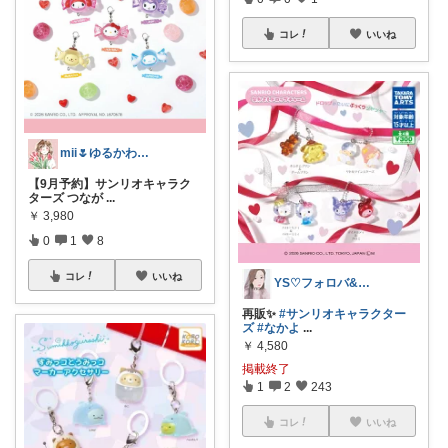
コレ
いいね
mii🌷ゆるかわアイテム探し🔍🫧
【9月予約】サンリオキャラク
ターズ つなが
...
￥
3,980
0
1
8
コレ
いいね
YS♡フォロバ&経由購入✨皆様に感謝💐
再販✨
#サンリオキャラクター
ズ
#なかよ
...
￥
4,580
掲載終了
1
2
243
コレ
いいね