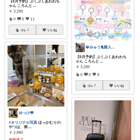
【8月予約】ぷくぷくあわわち
ゃん ころんと
...
￥
3,280
0
0
11
コレ
いいね
💎みゅう🐈購入感謝(❀ᴗ͈ˬᴗ͈)⁾
【8月予約】ぷくぷくあわわち
ゃん ころんと
...
￥
3,280
0
0
8
コレ
いいね
ゆっけ🐸
#オリジナル写真
ほっかむりの
やつは、倒
...
￥
2,980
掲載終了