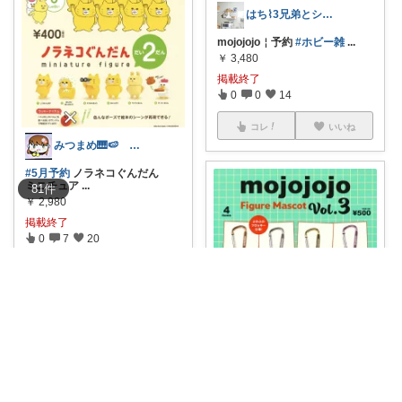
はち⌇3兄弟とシンプルな暮らし
mojojojo￤予約
#ホビー雑
...
￥
3,480
掲載終了
0
0
14
コレ
いいね
みつまめ🎹🍉 8/9ゆっくりです🙏
#5月予約
ノラネコぐんだん
ミニチュア
...
81
件
￥
2,980
掲載終了
0
7
20
コレ
いいね
さやママ🤍
【8月予約】再販 mojojojo フィ
ギ
...
￥
2,280