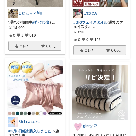
じゅにママ🐰🎀2yboyワーママ
ごたぽん
\ 🉐ﾏﾗｿﾝ期間中
#ﾎﾟｲﾝﾄ5倍
/
...
#BIGフェイスタオル
通常のフ
ェイスタオ
...
￥
14,999
￥
890
0
1
919
0
0
153
コレ
いいね
コレ
いいね
𝚂𝚑𝚒𝚛𝚊𝚝𝚘𝚛𝚒
ginny ♡
#8月8日経由購入しました
＼楽
天1位！ホ
...
1040円→490円 3人に1人がリピ