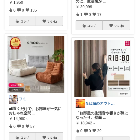
のに、生活感が
...
￥
1,950
￥
39,999
0
0
135
1
0
17
コレ
いいね
コレ
いいね
フミ
Nachiのアウトドアライフ⛺️🎣
🛋️置くだけで、お部屋が一気に
おしゃれ空間
...
「お部屋の生活音や響きが気に
なったり、壁面
...
￥
14,980～
￥
18,942～
0
0
57
0
0
29
コレ
いいね