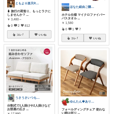
ともよ☆楽天ROOM
ほなた経由ご購入ありがとうございます☺
🧳 旅行の荷造り、もっとラクに
しませんか？
...
ホテル仕様 マイクロファイバー
バスタオル
...
￥
3,480～
￥
1,580
0
2
812
0
1
7
コレ
いいね
コレ
いいね
うさうさいつもご訪問ありがとうです🐰✨
ゆんたん🍓ありがとう(୨୧•͈ᴗ•͈)
分割式で1人掛けや2人掛けなど
お部屋の広さ
...
フォールディングチェア 使わな
い時は折り
...
￥
17,990