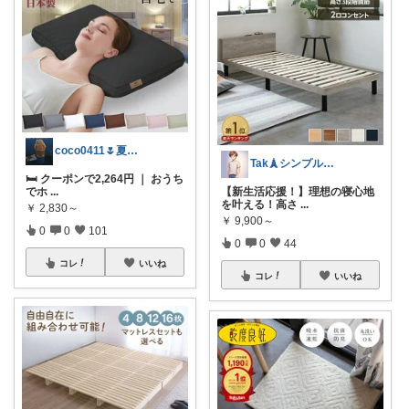
coco0411🌷夏グッズ色々🌻
Tak🗼シンプルで健康的な暮らし
🛏 クーポンで2,264円 ｜ おうち
でホ
...
【新生活応援！】理想の寝心地
を叶える！高さ
...
￥
2,830～
￥
9,900～
0
0
101
0
0
44
コレ
いいね
コレ
いいね