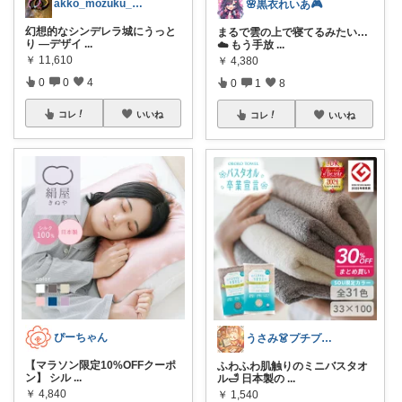
akko_mozuku_mugisuke
🌸黒衣れいあ🎮
幻想的なシンデレラ城にうっと
まるで雲の上で寝てるみたい…
り ―デザイ
...
☁️ もう手放
...
￥
11,610
￥
4,380
0
0
4
0
1
8
コレ
いいね
コレ
いいね
ぴーちゃん
うさみ👗プチプラで叶える大人コーデ
【マラソン限定10%OFFクーポ
ふわふわ肌触りのミニバスタオ
ン】 シル
...
ル🛁 日本製の
...
￥
4,840
￥
1,540