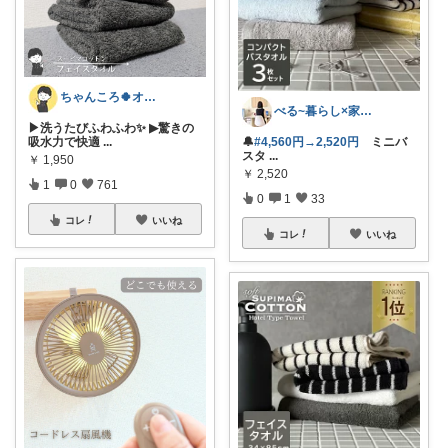
ちゃんころ🍀オリ写/インテリア/キッズ
べる~暮らし×家事をラクに快適に
▶洗うたびふわふわ✨ ▶驚きの
吸水力で快適
...
🔔
#4,560円→2,520円
ミニバ
スタ
...
￥
1,950
￥
2,520
1
0
761
0
1
33
コレ
いいね
コレ
いいね