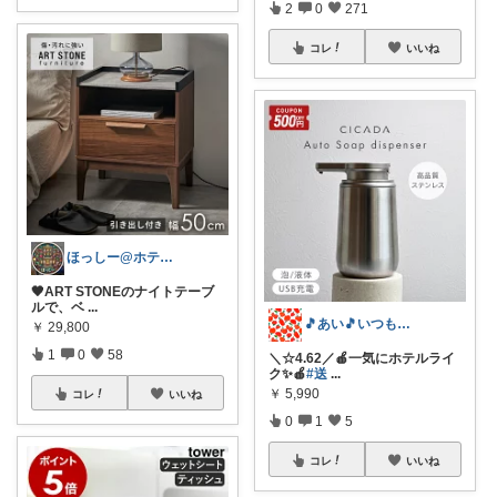
2
0
271
コレ
いいね
ほっしー@ホテルのような家を目指して
🖤ART STONEのナイトテーブ
ルで、ベ
...
🎵あい🎵いつもありがとうございます
￥
29,800
1
0
58
＼☆4.62／🍎一気にホテルライ
ク✨🍎
#送
...
￥
5,990
コレ
いいね
0
1
5
コレ
いいね