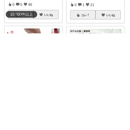
0
0
46
0
1
21
10,000
件
以上
コレ
いいね
コレ
いいね
🌿 らくべ😊暮らしの知恵といいもの
ハイライト@福岡男児35歳で二児のパパ
🛁おうちでホテル気分の厚手タ
タオル総入れ替え、ホテル仕様
オル😊✨ 今治
...
10枚で気分が
...
￥
2,200
￥
2,480
0
0
3
0
1
146
コレ
いいね
コレ
いいね