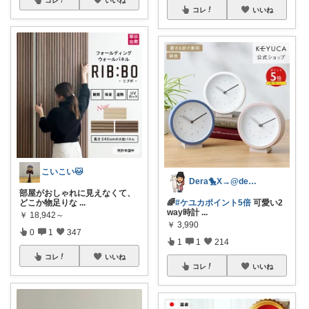
コレ
いいね
こいこい🐱
Dera🐤X→@dera_room
部屋がおしゃれに見えなくて、
どこか物足りな
...
🌈
#ケユカポイント5倍
可愛い2
way時計
...
￥
18,942～
￥
3,990
0
1
347
1
1
214
コレ
いいね
コレ
いいね