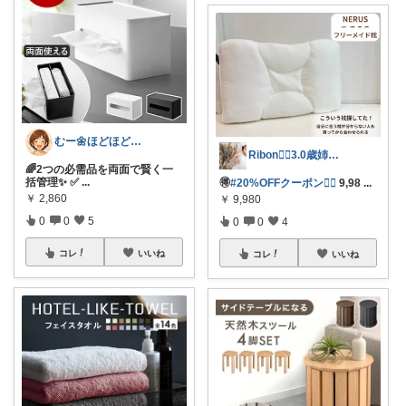
むー🌼ほどほど生活🌼
Ribon❁⃘3.0歳姉妹ﾏﾏ👧🏻♡
🌈2つの必需品を両面で賢く一
括管理✨ ✅
...
🉐
#20%OFFクーポン❤️‍🔥
9,98
...
￥
2,860
￥
9,980
0
0
5
0
0
4
コレ
いいね
コレ
いいね