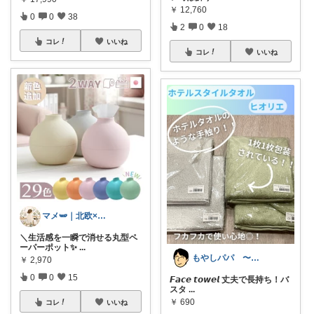
￥
12,760
0
0
38
2
0
18
コレ
いいね
コレ
いいね
マメ🫛｜北欧‪×家事ラク暮らし
＼生活感を一瞬で消せる丸型ペ
ーパーポット✨
...
もやしパパ 〜育児・生活・雑貨〜
￥
2,970
0
0
15
𝙁𝙖𝙘𝙚 𝙩𝙤𝙬𝙚𝙡 丈夫で長持ち！バ
スタ
...
￥
690
コレ
いいね