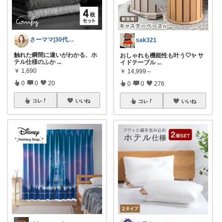
さーママ|30代小2女児ママ🎀
sak321
触れた瞬間に違いがわかる、ホ
おしゃれも機能性も叶う🤍✨ サ
テル仕様のふか
...
イドテーブル
...
￥
1,690
￥
14,999～
0
0
20
0
0
276
コレ
いいね
コレ
いいね