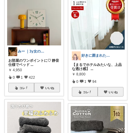
みー ｜3y女の子ママ
好きに囲まれた一人暮らしインテリア⸝⸝꙳
お部屋のワンポイントに♡ 静音
仕様でベッド
...
【まるでホテルみたいな、上品
な透け感】
...
￥
4,950
￥
8,800
0
1
422
0
1
94
コレ
いいね
コレ
いいね