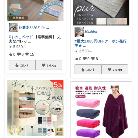
花🌼ありがとう(*･ω･)*_ _)ﾍ
𝑀𝑎𝑠ℎ𝑖𝑟𝑜
#すのこベッド
【送料無料】 丈
夫なパレッ
...
#最大1,000円OFFクーポン発行
中★
...
￥
5,980～
￥
2,530～
0
0
15
0
0
8
コレ
いいね
コレ
いいね