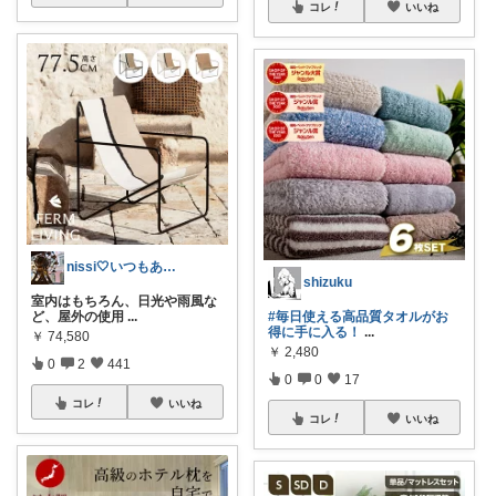
コレ
いいね
nissi🤍いつもありがとう🍀
shizuku
室内はもちろん、日光や雨風な
ど、屋外の使用
...
#毎日使える高品質タオルがお
得に手に入る！
...
￥
74,580
￥
2,480
0
2
441
0
0
17
コレ
いいね
コレ
いいね