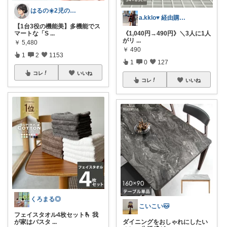
はるの☀️2児のママ𓂃◌𓈒𓐍
a.kklo♥ 経由購入感謝です💕
【1台3役の機能美】多機能でス
マートな「S
...
《1,040円→490円》＼3人に1人
がリ
...
￥
5,480
￥
490
1
2
1153
1
0
127
コレ
いいね
コレ
いいね
くろまる◎
こいこい🐱
フェイスタオル4枚セット🫰 我
が家はバスタ
...
ダイニングをおしゃれにしたい