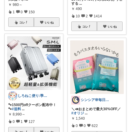
する
...
￥
980～
￥
490
1
0
150
10
2
1414
コレ
いいね
コレ
いいね
しろねこ便り:季節のおすすめ
シンシア🌸毎日ハッピーな暮らし🍀
🐾1500円offクーポン配布中！
🐾
#送料
...
＼📣おまとめで最大30%OFF／
#オリジ
...
￥
8,990～
￥
1,540
0
1
127
0
0
622
コレ
いいね