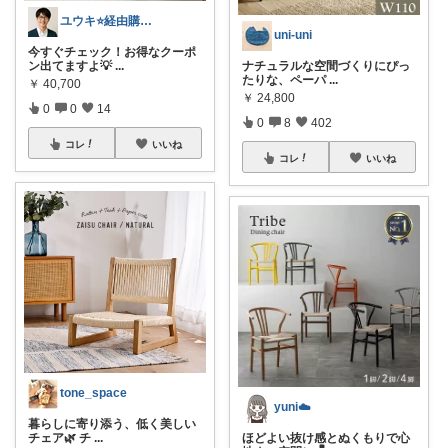
ユウキ⭐️経由購入感謝です！
uni-uni
今すぐチェック！お得なクーポ
ン出てますよ💡
...
ナチュラルな空間づくりにぴっ
たりな、ペーパ
...
￥
40,700
￥
24,800
0
0
14
0
8
402
コレ
いいね
コレ
いいね
tone_space
yuni☁️
暮らしに寄り添う、低く美しい
チェア🌿 チ
...
ほどよい抜け感とぬくもりで心