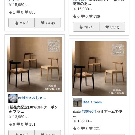
材感のあ
...
￥
15,980～
￥
15,980～
1
0
883
0
0
739
コレ
いいね
コレ
いいね
eririﾏﾏ✴︎おしゃれ雑貨×子供×服
Bee's 𝐫𝐨𝐨𝐦
[新発売記念]30%OFFクーポン
🔥 ブラ
...
𝐜𝐡𝐚𝐢𝐫
#30%off
セミアームで使
...
￥
13,980～
￥
13,980～
0
0
151
0
3
221
コレ
いいね