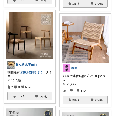
コレ
いいね
みんみん🌹minminღ
道重
期間限定
#30%OFFｸｰﾎﾟﾝ
ダイ
ニ
...
Yﾁｪｱと連番名作ﾘﾌﾟﾛﾀﾞｸﾄ [マラ
...
￥
13,980～
￥
25,999
2
0
669
0
0
112
コレ
いいね
コレ
いいね