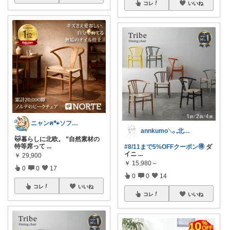
コレ
いいね
ニャンฅ🐾ソファでくつろぐ猫🐱💕
annkumo𓂅 𓈒北欧ゆるミニマル
🐱暮らしに北欧。 ”自然素材の
特等席って
...
#8/11まで5%OFFクーポン🉐
ダ
イニ
...
￥
29,900
￥
15,980～
0
0
17
0
0
14
コレ
いいね
コレ
いいね