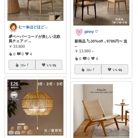
むー🌼ほどほど生活🌼
ginny ♡
🌈ペーパーコードが美しい北欧
風チェア ✅
...
新商品 🏷️30%off→9786円〜 送
...
￥
33,800
￥
13,980～
0
0
4
0
0
4
コレ
いいね
コレ
いいね