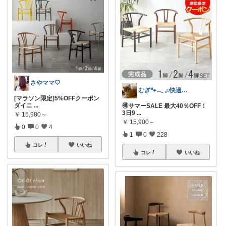
さやママ🤍
むぎ🐾‪𓂃 𓈒𓏸快適な寝具紹介
[マラソン限定]5%OFFクーポン
ダイニ
...
🉐サマーSALE 最大40％OFF！
3日9
...
￥
15,980～
￥
15,900～
0
0
4
1
0
228
コレ
いいね
コレ
いいね