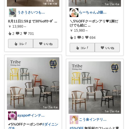
うさうさいつもご訪問ありがとうです🐰✨
らーちゃん🌙築古賃貸をもっとかわいく♡
8月11日1:59まで30%offｸｰﾎﾟ
...
＼5%OFFクーポンアリ💗1脚だ
けでも絵に
...
￥
13,980～
￥
15,980～
2
2
701
0
0
694
コレ
いいね
コレ
いいね
ayapo🌱インテリア&雑貨
こう🌼インテリアと家事＆育児グッズ
✔︎5%OFFクーポン!!🌱
#ダイニン
グチ
...
#5%OFF
無垢材のフレームと素