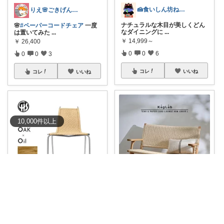
🍰食いしん坊ねっこ🍩毎日タロット占い
りえ🌸ごきげんな暮らし🏠🌿
ナチュラルな木目が美しくどん
🌸
#ペーパーコードチェア
一度
なダイニングに
...
は置いてみた
...
￥
14,999～
￥
26,400
0
0
6
0
0
3
コレ
いいね
コレ
いいね
10,000
件
以上
青麦
ぴろぴろ
チーク無垢材とペーパーコード
シンプルで洗練されたデザイン
を組み合わせた
...
が魅力的！
...