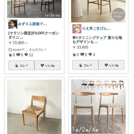
みず４人家族ママ★３０代子育て奮闘中🙆
りえ🌸ごきげんな暮らし🏠🌿
[マラソン限定]5%OFFクーポン
ダイニ
...
🌸
#ダイニングチェア
座り心地
もデザインも
...
￥
15,980～
￥
33,800
ayapo🌱
...
さんのコレ！
0
0
4
0
0
12
コレ
いいね
コレ
いいね