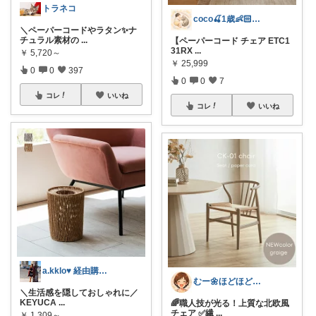
トラネコ
coco🍒1歳👶🏻5歳🐈
＼ペーパーコードやラタン✨ナ
チュラル素材の
...
【ペーパーコード チェア ETC1
31RX
...
￥
5,720～
￥
25,999
0
0
397
0
0
7
コレ
いいね
コレ
いいね
a.kklo♥ 経由購入感謝です💕
むー🌼ほどほど生活🌼
＼生活感を隠しておしゃれに／
KEYUCA
...
🌈職人技が光る！上質な北欧風
チェア ✅繊
...
￥
1,309～