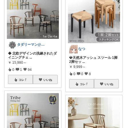
タダリーマン@はてなブロガー
なつ
◆ 北欧デザインの洗練されたダ
イニングチェ
...
💎天然木アッシュ スツール 1脚
2脚セッ
...
￥
15,980～
￥
9,999～
0
1
94
0
0
8
コレ
いいね
コレ
いいね