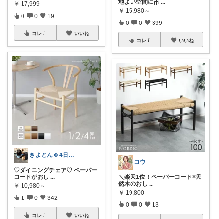
地よい空間に🪑
...
￥
17,999
￥
15,980～
0
0
19
0
0
399
コレ
いいね
コレ
いいね
きよとん☻4日感謝プロフに♡
コウ
♡ダイニングチェア♡ ペーパー
コードがおし
...
​＼楽天1位！ペーパーコード×天
然木のおし
...
￥
10,980～
￥
19,800
1
0
342
0
0
13
コレ
いいね