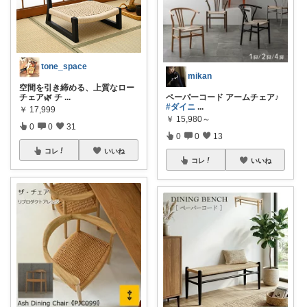
tone_space
mikan
空間を引き締める、上質なロー
チェア🌿 チ
...
ペーパーコード アームチェア♪
#ダイニ
...
￥
17,999
￥
15,980～
0
0
31
0
0
13
コレ
いいね
コレ
いいね