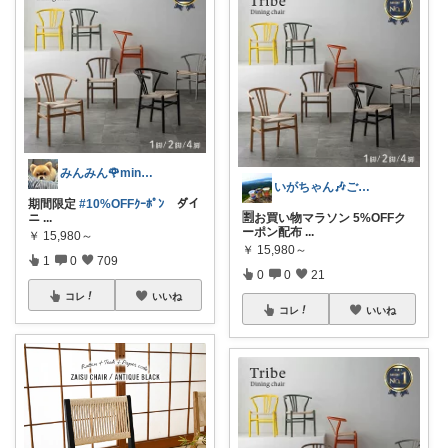
みんみん🌹minminღ
いがちゃん🎶ご購入感謝です🎶
期間限定
#10%OFFｸｰﾎﾟﾝ
ダイ
ニ
...
🈹お買い物マラソン 5%OFFク
ーポン配布
...
￥
15,980～
￥
15,980～
1
0
709
0
0
21
コレ
いいね
コレ
いいね