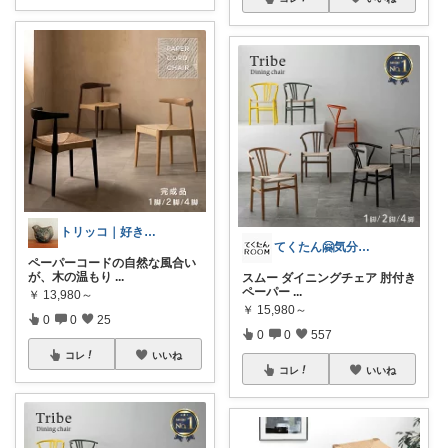
トリッコ｜好きな雑貨・インテリア
てくたん🤗気分がアガる⤴インテリア雑貨
ペーパーコードの自然な風合い
が、木の温もり
...
スムー ダイニングチェア 肘付き
ペーパー
...
￥
13,980～
￥
15,980～
0
0
25
0
0
557
コレ
いいね
コレ
いいね