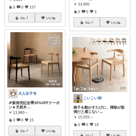
￥
33,800
0
0
157
0
0
3
コレ
いいね
コレ
いいね
大人女子🫧
こいこい🐱
🎉新発売記念🉐30%OFFクーポ
ン🔸天然木
...
椅子を動かすたびに、掃除が面
倒だと感じない
...
￥
13,980～
￥
15,555～
0
0
15
0
0
19
コレ
いいね
コレ
いいね