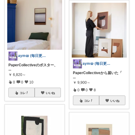
aym🥨 (毎日更新してます🙌)
aym🥨 (毎日更新してます🙌)
PaperCollectiveのポスター、
...
PaperCollectiveから届いた「
￥
6,820～
...
0
0
10
￥
9,900～
0
0
8
コレ
いいね
コレ
いいね