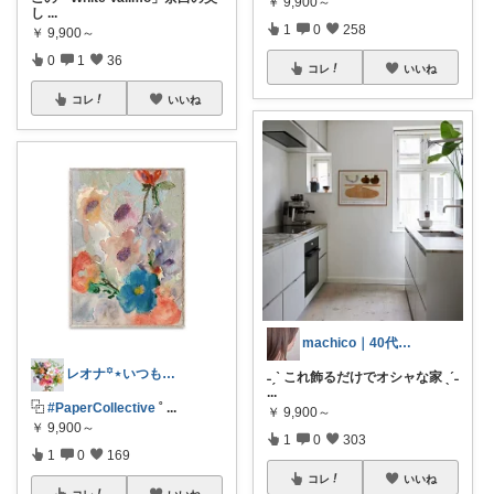
￥
9,900～
し
...
1
0
258
￥
9,900～
0
1
36
コレ
いいね
コレ
いいね
machico｜40代 転勤族パート主婦
レオナ꙳⋆いつもありがとうございます🌼
˗ˏˋ これ飾るだけでオシャな家 ˎˊ˗
...
⿻
#PaperCollective
˚
...
￥
9,900～
￥
9,900～
1
0
303
1
0
169
コレ
いいね
コレ
いいね