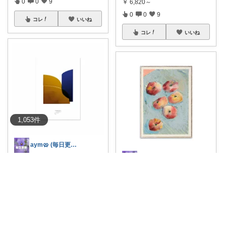
0
0
9
￥
6,820～
0
0
9
コレ
いいね
コレ
いいね
1,053
件
aym🥨 (毎日更新してます🙌)
aym🥨 (毎日更新してます🙌)
PaperCollectiveのSketc
...
￥
9,020～
PaperCollectiveの「Peac
...
0
0
8
￥
9,900～
0
0
7
コレ
いいね
コレ
いいね