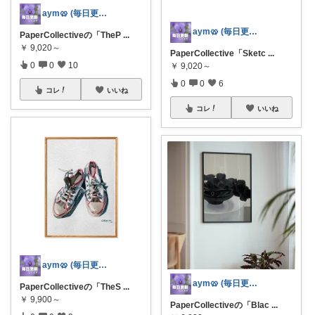
aym🥨 (毎日更新してます🙌)
aym🥨 (毎日更新してます🙌)
PaperCollectiveの「TheP
...
￥
9,020～
PaperCollective「Sketc
...
0
0
10
￥
9,020～
0
0
6
コレ
いいね
コレ
いいね
aym🥨 (毎日更新してます🙌)
aym🥨 (毎日更新してます🙌)
PaperCollectiveの「TheS
...
￥
9,900～
PaperCollectiveの「Blac
...