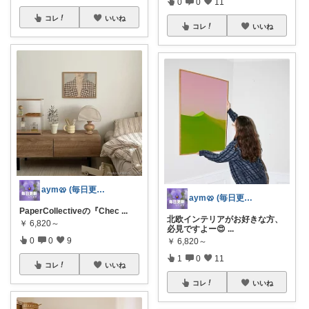
0
0
11
コレ
いいね
コレ
いいね
aym🥨 (毎日更新してます🙌)
aym🥨 (毎日更新してます🙌)
PaperCollectiveの『Chec
...
北欧インテリアがお好きな方、
￥
6,820～
必見ですよー😍
...
0
0
9
￥
6,820～
1
0
11
コレ
いいね
コレ
いいね