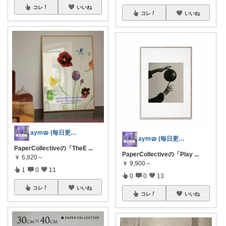
コレ
いいね
コレ
いいね
aym🥨 (毎日更新してます🙌)
aym🥨 (毎日更新してます🙌)
PaperCollectiveの「TheE
...
PaperCollectiveの「Play
...
￥
6,820～
￥
9,900～
1
0
11
0
0
13
コレ
いいね
コレ
いいね