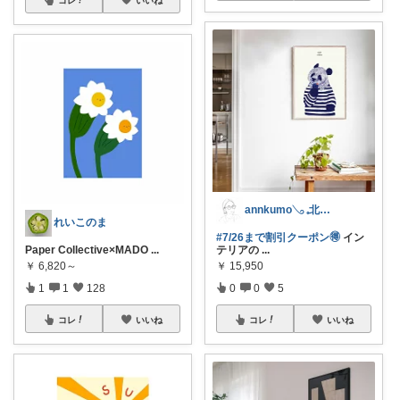
annkumo𓂅 𓈒北欧ゆるミニマル
れいこのま
#7/26まで割引クーポン🉐
イン
Paper Collective×MADO
...
テリアの
...
￥
6,820～
￥
15,950
1
1
128
0
0
5
コレ
いいね
コレ
いいね