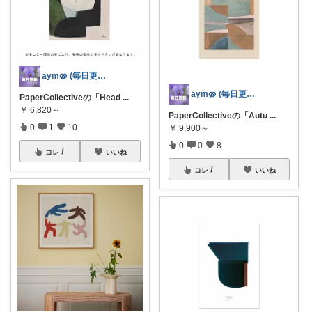
aym🥨 (毎日更新してます🙌)
aym🥨 (毎日更新してます🙌)
PaperCollectiveの「Head
...
￥
6,820～
PaperCollectiveの「Autu
...
0
1
10
￥
9,900～
0
0
8
コレ
いいね
コレ
いいね