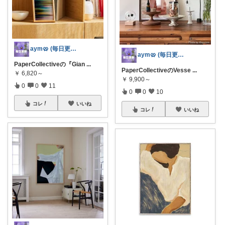
aym🥨 (毎日更新してます🙌)
aym🥨 (毎日更新してます🙌)
PaperCollectiveの『Gian
...
PaperCollectiveのVesse
...
￥
6,820～
￥
9,900～
0
0
11
0
0
10
コレ
いいね
コレ
いいね