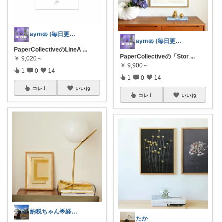
aym🥨 (毎日更新してます🙌)
aym🥨 (毎日更新してます🙌)
PaperCollectiveのLineA
...
PaperCollectiveの「Stor
...
￥
9,020～
￥
9,900～
1
0
14
1
0
14
コレ
いいね
コレ
いいね
納税ちゃん🌟経由購入★
たか