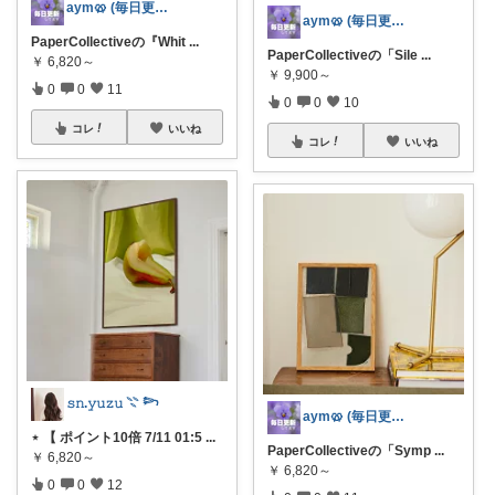
aym🥨 (毎日更新してます🙌)
aym🥨 (毎日更新してます🙌)
PaperCollectiveの『Whit
...
PaperCollectiveの「Sile
...
￥
6,820～
￥
9,900～
0
0
11
0
0
10
コレ
いいね
コレ
いいね
𝚜𝚗.𝚢𝚞𝚣𝚞 𓇢 𓆸
aym🥨 (毎日更新してます🙌)
⋆ 【 ポイント10倍 7/11 01:5
...
PaperCollectiveの「Symp
...
￥
6,820～
￥
6,820～
0
0
12