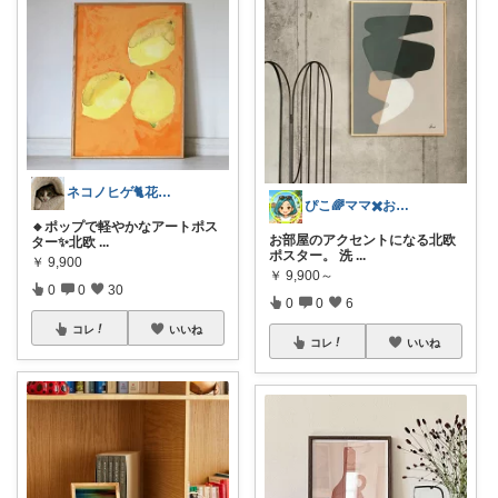
ネコノヒゲ🐈花好きオタクの庭🪴
ぴこ🌈ママ✖️お洒落✖️お得
🔸ポップで軽やかなアートポス
お部屋のアクセントになる北欧
ター✨北欧
...
ポスター。 洗
...
￥
9,900
￥
9,900～
0
0
30
0
0
6
コレ
いいね
コレ
いいね