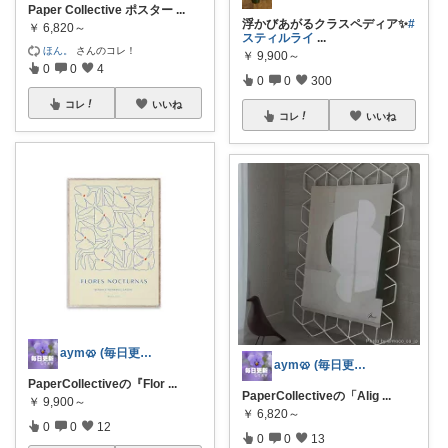
Paper Collective ポスター
...
浮かびあがるクラスペディア✨
#
￥
6,820～
スティルライ
...
ほん。
さんのコレ！
￥
9,900～
0
0
4
0
0
300
コレ
いいね
コレ
いいね
aym🥨 (毎日更新してます🙌)
aym🥨 (毎日更新してます🙌)
PaperCollectiveの『Flor
...
PaperCollectiveの「Alig
...
￥
9,900～
￥
6,820～
0
0
12
0
0
13