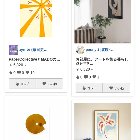
aym🥨 (毎日更新してます🙌)
peony🌷|北欧×便利アイテム
PaperCollectiveとMADOの
...
お部屋に、アートを飾る暮らし
🎨✨ **P
...
￥
6,820～
￥
6,820～
0
0
19
0
0
1
コレ
いいね
コレ
いいね