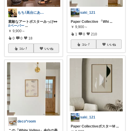
もち⌇高台にあるのどかな暮らし
saki_121
素敵なアートポスターみっけ👀
Paper Collective 「Whi
...
#ペーパー
...
￥
9,900～
￥
9,900～
1
0
210
0
0
18
コレ
いいね
コレ
いいね
saki_121
deco*room
Paper CollectiveポスターM
...
この「White Vallmo」余白の美