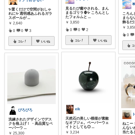
サプリ好きるい

見るたび癒やされる、まん
✨置くだけで空間がおしゃ
まるゴリラ🦍✨ ころんとし
れに✨ 透明感あふれるガラ
ころん
たフォルムと
...
スボールが
...
まらない
飾るだ
￥
3,850
￥
2,640
￥
3,85
0
0
2
0
0
3
0
コレ
いいね
コレ
いいね
コ
eik
ぴろぴろ
天然石の美しい模様が素敵
洗練されたデザインでデス
なオブジェ。ペーパーウェ
クを格上げ！ ・高品質なペ
ねこー
イトとしても◎
...
ーパーウ
...
んない
当たる
￥
3,234
￥
25,300