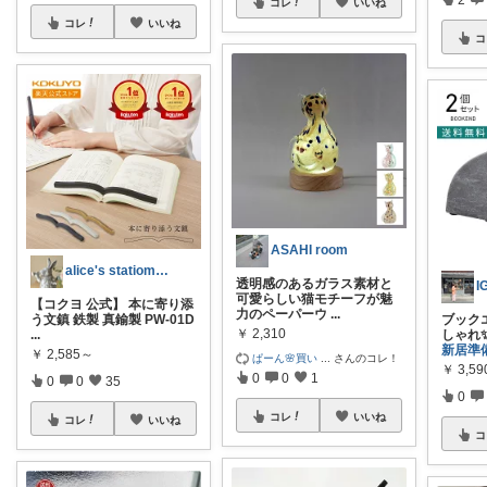
コレ
いいね
コレ
いいね
コ
ASAHI room
alice's statiomery
透明感のあるガラス素材と
I
可愛らしい猫モチーフが魅
【コクヨ 公式】 本に寄り添
力のペーパーウ
...
う文鎮 鉄製 真鍮製 PW-01D
ブックエ
￥
2,310
...
しゃれ
新居準
￥
2,585～
ぱーん🌸買い
...
さんのコレ！
￥
3,59
0
0
1
0
0
35
0
コレ
いいね
コレ
いいね
コ