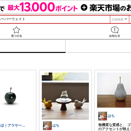
詳細検索
見つける
はち
無機質な質感と、 
みほ｜アラサー主婦｜共働き｜2児育児中
はち
のアクセントが映え