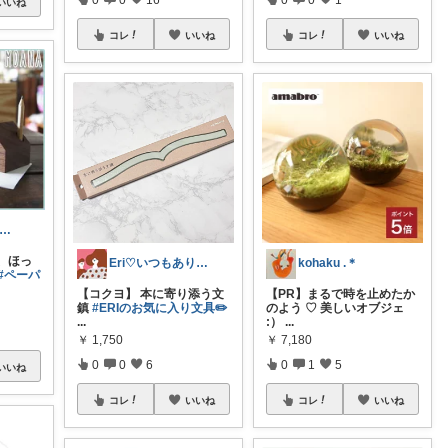
いいね
コレ
いいね
コレ
いいね
mAm｜大人のご褒美セレクト
、ほっ
Eri♡いつもありがとうʕ•ᴥ•ʔ♡
kohaku .＊
#ペーパ
【コクヨ】 本に寄り添う文
【PR】まるで時を止めたか
鎮
#ERIのお気に入り文具✏️
のよう ♡ 美しいオブジェ
...
:）
...
￥
1,750
￥
7,180
0
0
6
0
1
5
いいね
コレ
いいね
コレ
いいね