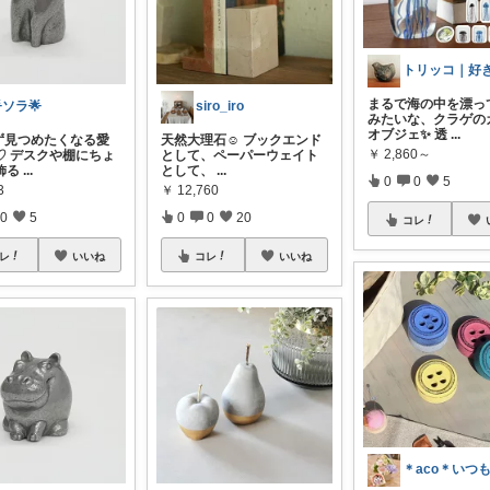
まるで海の中を漂っ
ソラ🌟
siro_iro
みたいな、クラゲの
オブジェ✨ 透
...
わず見つめたくなる愛
天然大理石☺︎ ブックエンド
￥
2,860～
♡ デスクや棚にちょ
として、ペーパーウェイト
飾る
...
として、
...
0
0
5
3
￥
12,760
0
5
0
0
20
コレ
レ
いいね
コレ
いいね