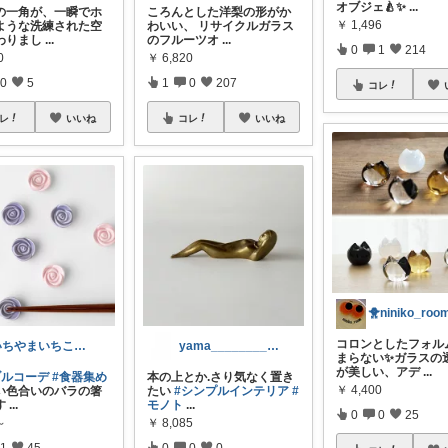
オブジェ🍐✨
...
の一角が、一瞬でホ
ころんとした洋梨の形がか
￥
1,496
ような洗練された空
わいい、 リサイクルガラス
わりまし
...
のフルーツオ
...
0
1
214
0
￥
6,820
0
5
1
0
207
コレ
レ
いいね
コレ
いいね
🐥niniko_roo
コロンとしたフォル
いちやまいちこ🍀スローペース中😌🐾
yama________ko
まらない✨ガラスの
が美しい、アデ
...
ブルコーデ
#食器集め
本の上とか.さり気なく置き
￥
4,400
い色合いのバラの箸
たい
#シンプルインテリア
#
す
...
モノト
...
0
0
25
～
￥
8,085
1
45
0
0
0