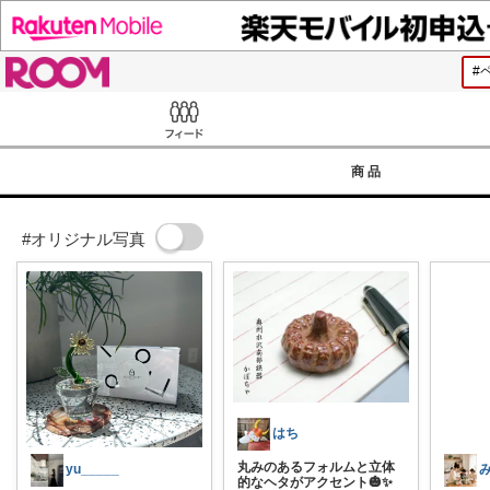
ROOM
Feed
商品
#オリジナル写真
はち
丸みのあるフォルムと立体
yu_____
的なヘタがアクセント🎃✨️