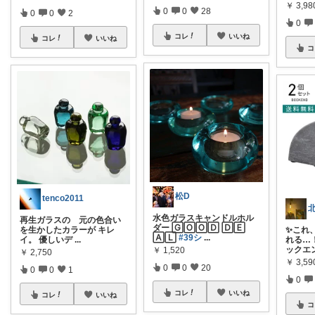
￥
3,98
0
0
28
0
0
2
0
コレ
いいね
コレ
いいね
コ
松D
tenco2011
水色ガラスキャンドルホル
再生ガラスの 元の色合い
ダー 🄶🄾🄾🄳 🄳🄴
を生かしたカラーが キレ
✨これ
🄰🄻
#39シ
...
イ。 優しいデ
...
れる…
ックエ
￥
1,520
￥
2,750
￥
3,59
0
0
20
0
0
1
0
コレ
いいね
コレ
いいね
コ