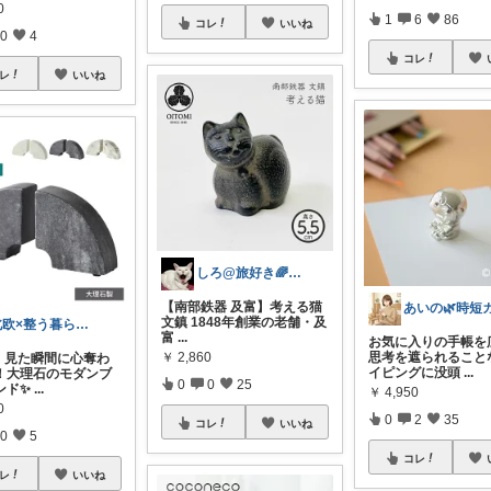
0
1
6
86
コレ
いいね
0
4
コレ
レ
いいね
しろ@旅好き🌈雑貨好き
【南部鉄器 及富】考える猫
文鎮 1848年創業の老舗・及
北欧×整う暮らし｜ハル
富
...
お気に入りの手帳を
￥
2,860
思考を遮られること
、見た瞬間に心奪わ
イピングに没頭
...
！大理石のモダンブ
0
0
25
ンド✨
...
￥
4,950
0
0
2
35
コレ
いいね
0
5
コレ
レ
いいね