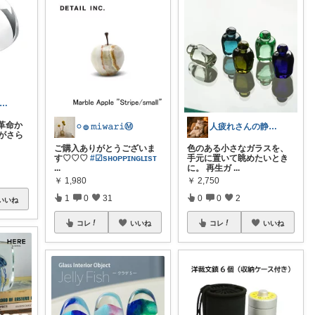
北欧×整う暮らし｜ハル
革命か
𓏸 𓐍 𝚖𝚒𝚠𝚊𝚛𝚒Ⓜ︎
人疲れさんの静かな部屋づくり
りがさら
ご購入ありがとうございま
色のある小さなガラスを、
す♡♡♡
#☑sʜᴏᴘᴘɪɴɢʟɪsᴛ
手元に置いて眺めたいとき
...
に。 再生ガ
...
￥
1,980
￥
2,750
1
0
31
0
0
2
いいね
コレ
いいね
コレ
いいね