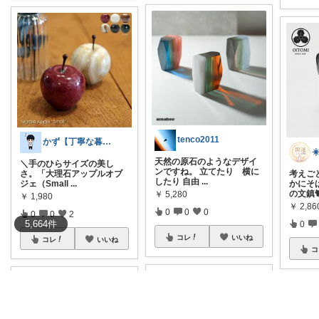
tenco2011
かず【丁寧な暮らし&インテリア】
天然の原石のようなデザイ
＼手のひらサイズの美し
ンですね。 立てたり 横に
さ。「大理石アップルオブ
考えご
したり 自由
...
ジェ（Small
...
かにそ
の文鎮🐈
￥
5,280
￥
1,980
￥
2,86
0
0
0
0
0
2
5,664
件
0
コレ
いいね
コレ
いいね
コ