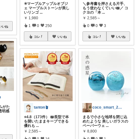
✳️マーブルアップルオブジ
＼参考書を押さえる片手、
ェ マーブルストーンが美し
もう使わなくていい📖／ コ
いリンゴ
...
クヨの「本
...
￥
1,980
￥
2,585～
1
0
250
0
0
3
いいね
コレ
いいね
コレ
いいね
m
ムがた
tanton🪴
coco_smart_2026
透明感
⭐4.8（173件） 📖長型で本
まるで小さな地球を閉じ込
を開いたままキープできる
めたような 美しいガラスの
優れも
...
ペーパーウェ
...
￥
2,585～
￥
8,800
0
0
16
0
0
1