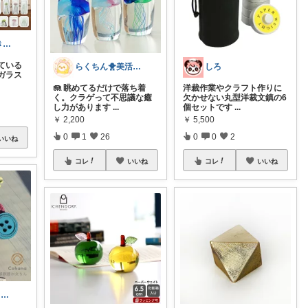
トリッコ｜好きな雑貨・インテリア
ている
らくちん🐥美活with🐕
しろ
ガラス
🪼 眺めてるだけで落ち着
洋裁作業やクラフト作りに
く。クラゲって不思議な癒
欠かせない丸型洋裁文鎮の6
し力があります
...
個セットです
...
￥
2,200
￥
5,500
0
1
26
0
0
2
いいね
コレ
いいね
コレ
いいね
＊aco＊いつもありがとうございます♡