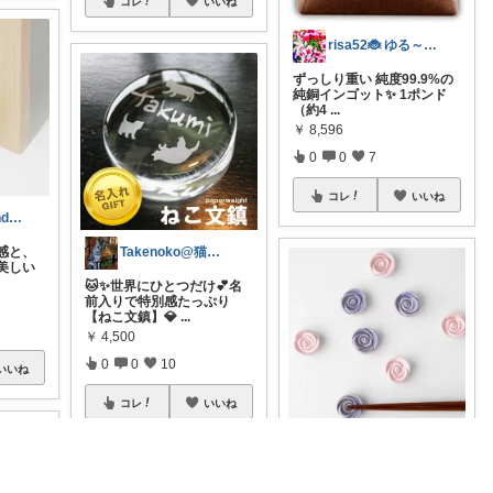
コレ
いいね
risa52🐞 ゆる～く無添加🌱
ずっしり重い 純度99.9%の
純銅インゴット✨ 1ポンド
（約4
...
￥
8,596
0
0
7
コレ
いいね
IG shhh_japandi_room
Takenoko@猫関連グッズ中心です！
感と、
美しい
🐱✨世界にひとつだけ💕名
前入りで特別感たっぷり
【ねこ文鎮】💎
...
￥
4,500
0
0
10
いいね
コレ
いいね
ako/いつもありがとう🌈5日感謝
バラの可愛さを表現した箸