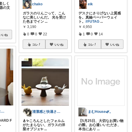
楽しく
chako
eik
鉄器の文
ガラスのりんごって、こん
デスクにさりげない上質感
なに美しいんだ。 光を受け
を。真鍮ペーパーウェイ
た色までイン
...
ト。
#FUTAG
...
￥
3,190
￥
4,950
0
0
22
1
0
14
いいね
コレ
いいね
コレ
いいね
kumako-sorachloeAsh
清潔感と快適さを整える大人のインテリア部
まむHouse🌿。
DARD F
🍐✨ころんとしたフォルム
【5月25日、大切なお買い物
..
がたまらない、ガラスの洋
の際。お心遣いいただき、
梨オブジェ✨
...
本当にあり
...