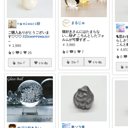
まるじゅ
𓏸 𓐍 𝚖𝚒𝚠𝚊𝚛𝚒Ⓜ︎

猫好きさんにはたまらな
ご購入ありがとうございま
い…🐱💕 ころんとしたフォ
す♡♡♡
#☑sʜᴏᴘᴘɪɴɢʟɪsᴛ
🐈思
ルムが可愛すぎ
...
...
らしさ
こんと
￥
3,980
￥
1,980
￥
4,65
0
0
7
0
0
26
0
コレ
いいね
コレ
いいね
コ
🌟ソラ🌟