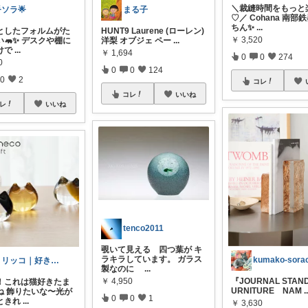
＼裁縫時間をもっと
ソラ🌟
まる子
♡／ Cohana 南部
ちん✨
...
としたフォルムがた
HUNT9 Laurene (ローレン)
￥
3,520
🦛✨ デスクや棚に
洋梨 オブジェ ペー
...
けで
...
￥
1,694
0
0
274
0
0
0
124
0
2
コレ
コレ
いいね
レ
いいね
tenco2011
覗いて見える 四つ葉が キ
ラキラしています。 ガラス
トリッコ｜好きな雑貨・インテリア
製なのに
...
￥
4,950
『JOURNAL STAN
！これは猫好きたま
URNITURE NAM
.
ね 飾りたいな〜光が
0
0
1
ときれ
...
￥
3,630