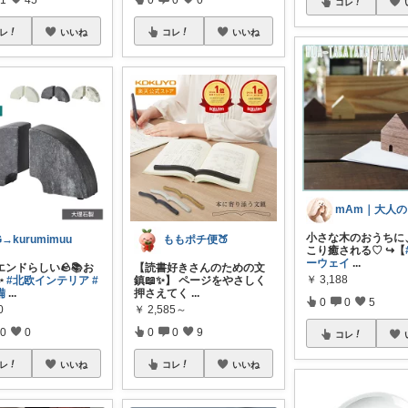
コレ
レ
いいね
コレ
いいね
小さな木のおうちに
G→kurumimuu
ももポチ便🍑
こり癒される♡ ↪︎【
ーウェイ
...
ンドらしい🪨📚お
【読書好きさんのための文
￥
3,188
✨
#北欧インテリア
#
鎮📖✨】 ページをやさしく
備
...
押さえてく
...
0
0
5
0
￥
2,585～
0
0
0
0
9
コレ
レ
いいね
コレ
いいね