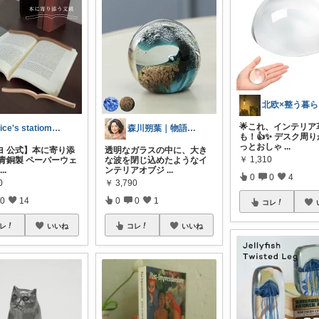
🌟これ、インテリア
alice's statiomery
森川朔葉｜物語の余韻を暮らしへ
も！👍✨ デスク周
っとおしゃ
...
ヨ 公式】本に寄り添
透明なガラスの中に、大き
￥
1,310
 青銅製 ペーパーウェ
な波を閉じ込めたようなイ
...
ンテリアオブジ
...
0
0
4
0
￥
3,790
0
14
0
0
1
コレ
レ
いいね
コレ
いいね