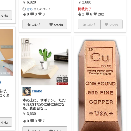
￥
6,820
￥
2,686
掲載終了
はち
さんのコレ！
0
0
0
2
6
282
いいね
コレ
いいね
コレ
いいね
あいの🌿時短ガジェットと賢い暮らし
chako
広げ、
なくタ
本の上に、サボテン。 ただ
それだけなのに妙に絵にな
る。真面目な
...
￥
3,630
0
0
7
いいね