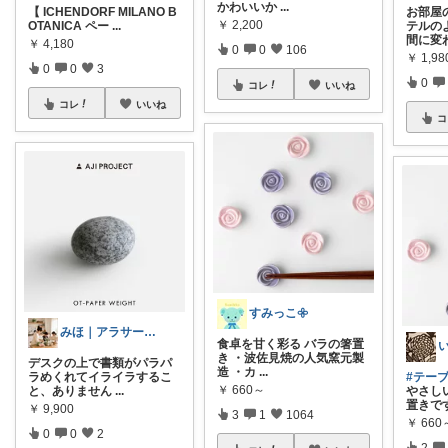
かわいいか
...
【 ICHENDORF MILANO B
お部屋
￥
2,200
OTANICA ペー
...
テルの
間に変
￥
4,180
0
0
106
￥
1,98
0
0
3
0
コレ
いいね
コレ
いいね
コ
すみっこ𖧷
みほ｜アラサー主婦｜共働き｜2児育児中
食卓を甘く彩る バラの箸置
き ・波佐見焼の人気窯元製
デスクの上で書類がパラパ
造 ・カ
...
ラめくれてイライラするこ
#テー
￥
660～
と、ありません
...
やさし
置きで
￥
9,900
3
1
1064
￥
660
0
0
2
2