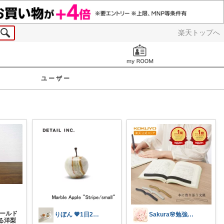
楽天トップへ
お知らせ
ユーザー
ゴールド
りぼん 🧡1日2日5日感謝です🫶
Sakura🌸勉強と暮らし愛用品
る洋梨