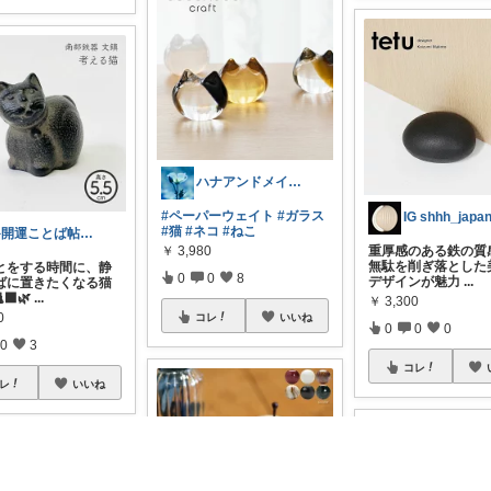
ハナアンドメイ🐰🐱ﾌｫﾛﾊﾞ100%
#ペーパーウェイト
#ガラス
#猫
#ネコ
#ねこ
☀️開運ことば帖◆心を整えるアイテム🌿
￥
3,980
重厚感のある鉄の質
無駄を削ぎ落とした
とをする時間に、静
0
0
8
デザインが魅力
...
ばに置きたくなる猫
‍⬛🌿
...
￥
3,300
0
コレ
いいね
0
0
0
0
3
コレ
レ
いいね