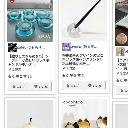
aym🥨 (毎日更新してます🙌)
pafeいつもありがとう🌈🧚🏻💘
坪井浩尚氏デザインの宙吹
【癒やしのきらめき✨】シ
きガラス製ペンスタンド✨
ーブルーが美しいガラスキ
【コク
水玉模様が光を
...
ャンドルホルダ
...
う文鎮
イト 長
￥
7,700
￥
1,900
￥
9,35
0
0
5
0
2
32
0
コレ
いいね
コレ
いいね
コ