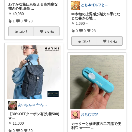
わずかな筆圧も捉える高精度な
とも⛳️ゴルフと温泉好き
描き心地 最新
...
￥
49,980
✏️木軸の上質感が魅力✨手にな
じむ書き心地
...
1
0
28
￥
1,690～
0
0
28
コレ
いいね
コレ
いいね
あいちん☺️ ᵗʱᵃᵑᵏᵧₒᵤওೄ ♬*
【30%OFFクーポン有(先着500)
おちむ🤍🏹
★～
...
￥
11,000
カッターと修正液の二刀流で便
利♡ ☆━━
...
0
0
30