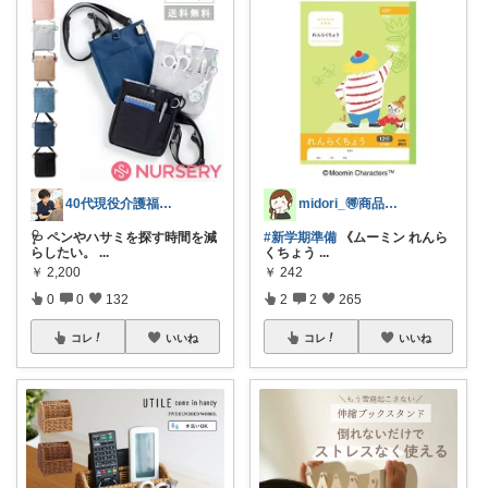
40代現役介護福祉士/仕事も休日も快適に
midori_🉐商品と時短簡単ごはん
🩺 ペンやハサミを探す時間を減
#新学期準備
《ムーミン れんら
らしたい。
...
くちょう
...
￥
2,200
￥
242
0
0
132
2
2
265
コレ
いいね
コレ
いいね