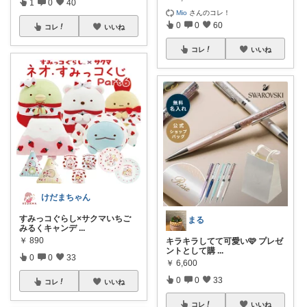
1
0
40
Mio
さんのコレ！
0
0
60
コレ
いいね
コレ
いいね
けだまちゃん
すみっコぐらし×サクマいちご
まる
みるくキャンデ
...
￥
890
キラキラしてて可愛い🩷 プレゼ
ントとして購
...
0
0
33
￥
6,600
0
0
33
コレ
いいね
コレ
いいね