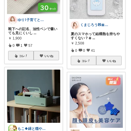
ゆり⌇子育てと暮らし🌷
くまじろう🧸🎀脂性肌の快適美容
靴下への記名、油性ペンで書い
ても見にくいし
...
夏のスマホって結構熱を持ちや
すくない？☀️
...
￥
1,900
￥
2,508
0
1
57
0
0
41
コレ
いいね
コレ
いいね
もこ🍀緑と穏やかなくらし🐑🍀