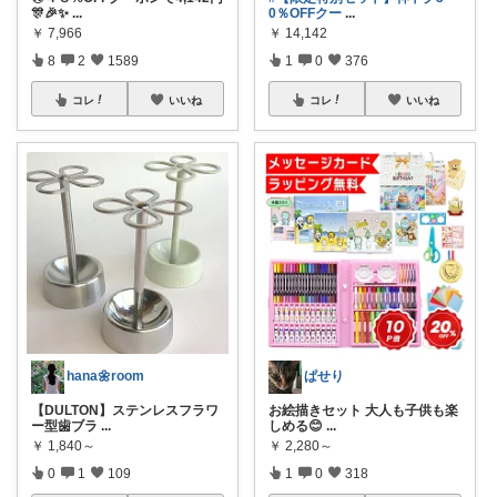
🎊🎉✨
...
0％OFFクー
...
￥
7,966
￥
14,142
8
2
1589
1
0
376
コレ
いいね
コレ
いいね
hana🌼room
ぱせり
【DULTON】ステンレスフラワ
お絵描きセット 大人も子供も楽
ー型歯ブラ
...
しめる😊
...
￥
1,840～
￥
2,280～
0
1
109
1
0
318