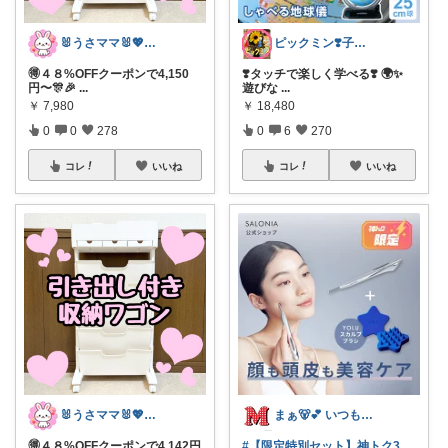
🐰うさママ🐰💖キッズ・ママの日常✨
ピックミン❣️子育てパパママ応援グッズ
🉐４８%OFFクーポンで4,150
❣️タッチで楽しく学べる❣️ 🌍✨
円〜🎊🎉
...
遊びな
...
￥
7,980
￥
18,480
0
0
278
0
6
270
コレ
いいね
コレ
いいね
🐰うさママ🐰💖キッズ・ママの日常✨
まぁ🐻💕 いつもありがとう💓
🉐４８%OFFクーポンで4,142円
#【限定特別セット】神トク3