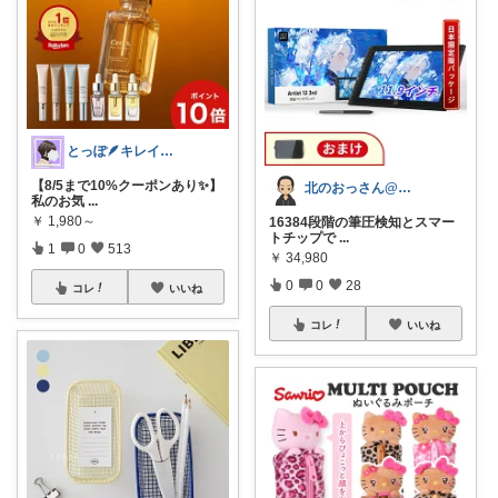
とっぽ🪶キレイめカジュアル|服とネイル
【8/5まで10%クーポンあり✨】
北のおっさん@ガジェット好き
私のお気
...
￥
1,980～
16384段階の筆圧検知とスマー
トチップで
...
1
0
513
￥
34,980
0
0
28
コレ
いいね
コレ
いいね