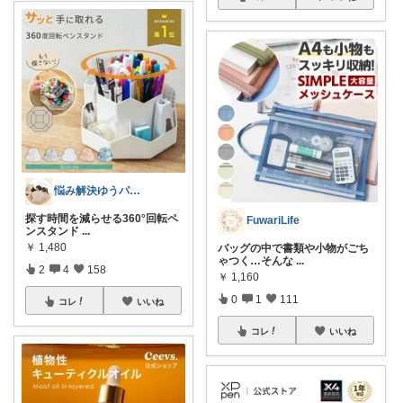
悩み解決ゆうパパroom
探す時間を減らせる360°回転ペ
FuwariLife
ンスタンド
...
￥
1,480
バッグの中で書類や小物がごち
ゃつく…そんな
...
2
4
158
￥
1,160
0
1
111
コレ
いいね
コレ
いいね