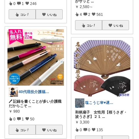
がサッと
...
0
1
246
￥
2,580～
4
2
561
コレ
いいね
コレ
いいね
40代現役介護福祉士/仕事も休日も快適に
🖊️ 記録を書くことが多い介護職
塩こうじ🌸♥️遅れてます🙏💦
だからこそ
...
￥
980
和柄扇子 女性用【桜うさぎ・
波うさぎ】２１
...
0
1
50
￥
3,300
0
0
135
コレ
いいね