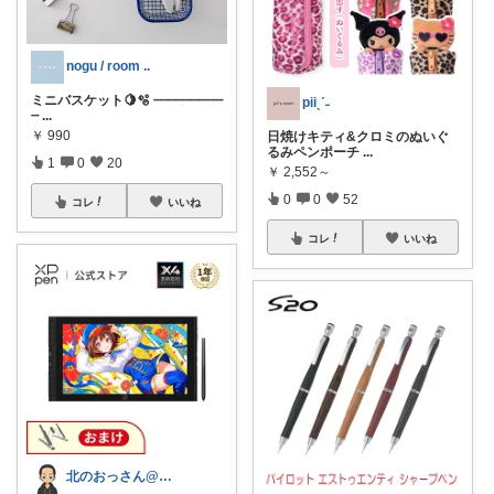
nogu / room ..
ミニバスケット🍋🫧 ┈┈┈┈┈┈┈┈┈
piiˎˊ˗
┈
...
￥
990
日焼けキティ&クロミのぬいぐ
るみペンポーチ
...
1
0
20
￥
2,552～
0
0
52
コレ
いいね
コレ
いいね
北のおっさん@ガジェット好き