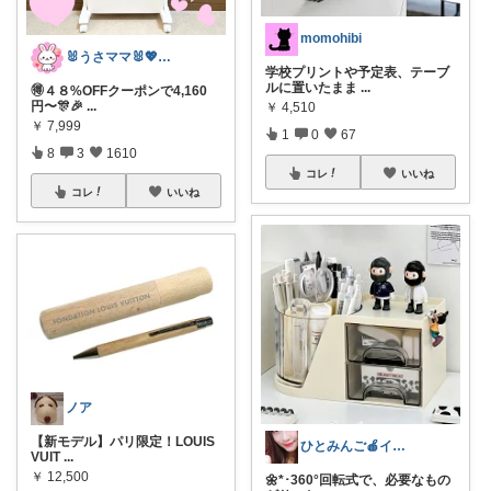
momohibi
🐰うさママ🐰💖キッズ・ママの日常✨
学校プリントや予定表、テーブ
ルに置いたまま
...
🉐４８%OFFクーポンで4,160
円〜🎊🎉
...
￥
4,510
￥
7,999
1
0
67
8
3
1610
コレ
いいね
コレ
いいね
ノア
【新モデル】パリ限定！LOUIS
ひとみんご🍎‪インテリア雑貨
VUIT
...
￥
12,500
🌼*･360°回転式で、必要なもの