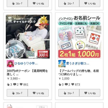
コレ
いいね
コレ
いいね
ひるゆう♡小学生2児ママ
雲うさぎ@朝コレ❤良質便利時短グッズ🐰
300円offクーポン 【退屈時間を
【プールバッグの持ち物、名前
楽しく
...
つけ終わりまし
...
￥
3,980～
￥
1,000
3
2
861
0
2
873
コレ
いいね
コレ
いいね