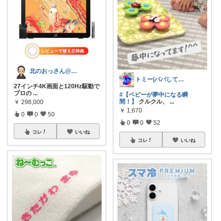
北のおっさん@ガジェット好き
トミー|パパしてます^^
27インチ4K画面と120Hz駆動で
プロの
...
#【ベビーが夢中になる瞬
間！】
クルクル、
...
￥
298,000
￥
1,670
0
0
50
0
0
52
コレ
いいね
コレ
いいね