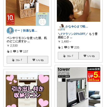
かな𖧷心まで軽くなる暮らしの記録🌿
そー｜快適な暮らし
＼
#マラソン20%OFF／
もう雪
崩起こさ
...
ペンやリモコンを使った後、机
のどこに戻すか
...
￥
1,480～
￥
2,530
1
0
235
0
3
137
コレ
いいね
コレ
いいね