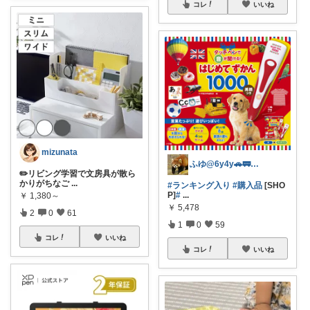
コレ
いいね
mizunata
ふゆ@6y4y🚗🚃コレ歓迎🍀
✏️リビング学習で文房具が散ら
かりがちなご
...
#ランキング入り
#購入品
[SHO
P]
#
...
￥
1,380～
￥
5,478
2
0
61
1
0
59
コレ
いいね
コレ
いいね