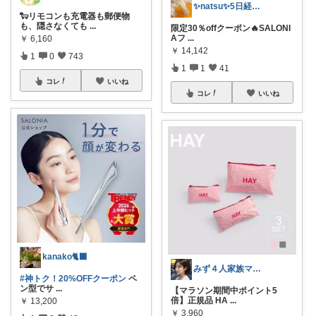
✨natsu✨5日経由購入感謝です🙏✨
🐑リモコンも充電器も郵便物
も、隠さなくても
...
限定30％offクーポン🔥SALONI
Aフ
...
￥
6,160
￥
14,142
1
0
743
1
1
41
コレ
いいね
コレ
いいね
kanako🐈‍⬛
みず４人家族ママ★３０代子育て奮闘中🙆
#神トク！20%OFFクーポン
ペ
ン型でサ
...
【マラソン期間中ポイント5
倍】正規品 HA
...
￥
13,200
￥
3,960