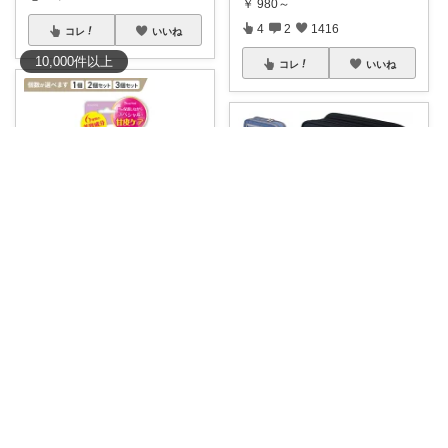
￥
980～
4
2
1416
コレ
いいね
10,000
件
以上
コレ
いいね
𝒎𝒂𝒓𝒊𝒏♡ありがとう✨️感謝
#ファブリックアンドキュート
#
mizunata
買いました
...
￥
468～
✏️夏休みの勉強にも📚 文房具が
増えてき
...
0
0
84
￥
1,880
0
0
65
コレ
いいね
コレ
いいね