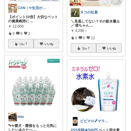
CAN｜✨生活が楽になる✨
ネコの社員
【ポイント10倍】大切なペット
の健康維持に
...
＼見逃してない？その飲水量⚠️
／ 猫ちゃん
...
￥
12,000
￥
4,290～
0
0
2
0
0
12
コレ
いいね
コレ
いいね
miu
ビビマロ💕マラソン不参加🙏
🐾✨愛犬・愛猫をもっと元気に
したいあなたへ
...
#SS半額★500円
ペット用水素