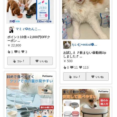
マミィ🐶わんこと暮らす｜お得情報係
ポイント10倍＋2,000円OFFク
ーポン
...
らいむ+mico/🔴元気玉送るよ😸
￥
22,800
1
0
3
お試し💧 🚩飲まない😆動画Up
しました🚩
...
￥
500
コレ
いいね
0
11
113
コレ
いいね