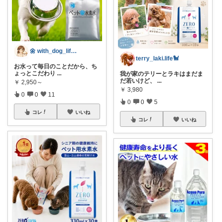
🌼 with_dog_life🌼
terry_laki.life🐩
お水って毎日のことだから、ち
ょっとこだわり
...
我が家のテリーとラキはまだま
だ若いけど、
...
￥
2,950～
￥
3,980
0
0
11
0
0
5
コレ
いいね
コレ
いいね