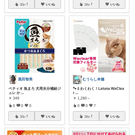
コレ
いいね
コレ
いいね
黒田智美
むうらし本舗
ペティオ 魚まろ 犬用水分補給ジ
🐾💧わくわく！Latuna WaClea
ュレ か
...
r
...
￥
349
￥
1,280～
0
0
0
0
0
7
コレ
いいね
コレ
いいね