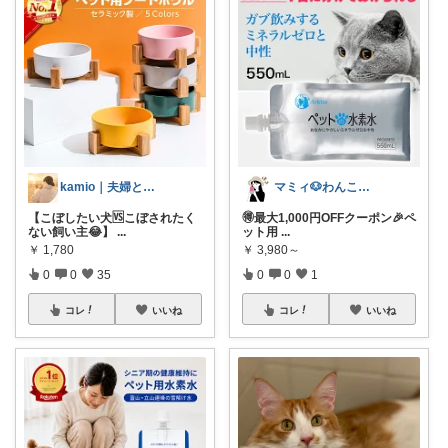
kamio｜夫婦とコーギーの愛用品
マミィ🐶わんこと暮らす｜お得情報係
【こぼしたい犬🆚こぼされたく
🉐最大1,000円OFFクーポン🎉ペ
ない飼い主😂】
...
ット用
...
￥
1,780
￥
3,980～
0
0
35
0
0
1
コレ
いいね
コレ
いいね