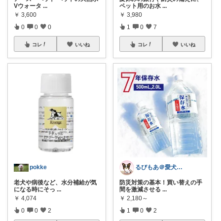
Vウォータ
...
ペット用のお水
...
￥
3,600
￥
3,980
0
0
0
1
0
7
コレ
いいね
コレ
いいね
pokke
るびもあ＠愛犬家の楽しい生活
老犬や病後など、水分補給が気
防災対策の基本！買い替えの手
になる時にそっ
...
間を激減させる
...
￥
4,074
￥
2,180～
0
0
2
1
0
2