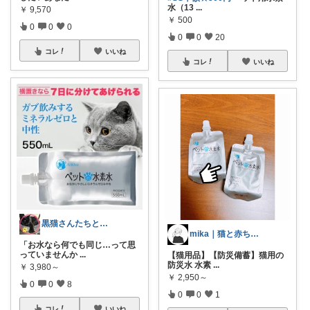
水（13
...
￥
9,570
￥
500
0
0
0
0
0
20
コレ
いいね
コレ
いいね
黒猫さんたちとの暮らしズボラ解決ROOM
mika｜猫と赤ちゃんの暮らし
「お水なら何でも同じ…って思
っていませんか
...
【猫用品】【防災備蓄】猫用の
防災水 水素
...
￥
3,980～
￥
2,950～
0
0
8
0
0
1
コレ
いいね