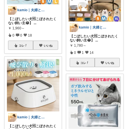
kamio｜夫婦とコーギーの愛用品
【こぼしたい犬🆚こぼされたく
ない飼い主😂】
...
kamio｜夫婦とコーギーの愛用品
￥
1,960～
0
0
18
【こぼしたい犬🆚こぼされたく
ない飼い主😂】
...
￥
1,780～
コレ
いいね
0
1
14
コレ
いいね
kamio｜夫婦とコーギーの愛用品
【こぼしたい犬🆚こぼされたく