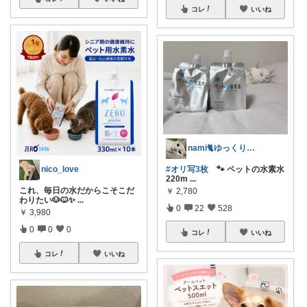
コレ
いいね
nami🐈ゆっくりやります🐢
nico_love
#オリ写3枚
🐾 ペットの水素水
220m
...
これ、毎日の水だからこそこだ
￥
2,780
わりたい🐶🐱✨
...
0
22
528
￥
3,980
0
0
0
コレ
いいね
コレ
いいね