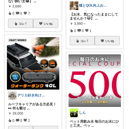
ない飼い主😂】
...
猫とQOL向上おじさん🐾
￥
2,680
0
0
7
【お水、気になったままにして
ませんか？🐱】
...
￥
3,980～
コレ
いいね
0
0
1
コレ
いいね
デリカ好き向けカーライフ用品
ルーフキャリアがある方必見！
👀 何も載せ
...
しん
￥
39,000
0
0
2
ペット用飲み水 毎日のお水にひ
と工夫。ペッ
...