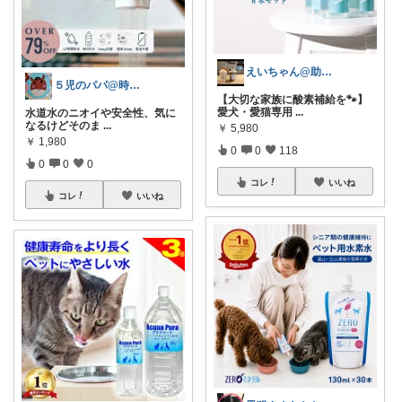
えいちゃん@助産師&保育士
５児のパパ@時短、子育て便利グッズ
【大切な家族に酸素補給を🐾】
愛犬・愛猫専用
...
水道水のニオイや安全性、気に
なるけどそのま
...
￥
5,980
￥
1,980
0
0
118
0
0
0
コレ
いいね
コレ
いいね