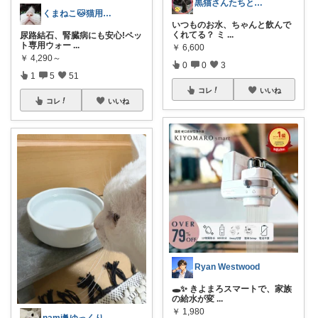
黒猫さんたちとの暮らしズボラ解決ROOM
くまねこ🐱猫用と美容専門
いつものお水、ちゃんと飲んで
くれてる？ ミ
...
尿路結石、腎臓病にも安心!ペッ
ト専用ウォー
...
￥
6,600
￥
4,290～
0
0
3
1
5
51
コレ
いいね
コレ
いいね
Ryan Westwood
🕳️✨ きよまろスマートで、家族
の給水が変
...
￥
1,980