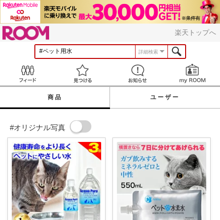
ROOM
楽天トップへ
詳細検索
Feed
見つける
お知らせ
商品
ユーザー
#オリジナル写真