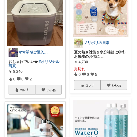
ノリポリの日常
ママ🤭🫧ご購入ありがとうございます
夏の熱さ対策＆水分補給に🐶💦
お散歩のお供に
...
おしゃれでいい❤️
#オリジナル
￥
4,730
写真
...
売切れ
￥
8,240
0
0
5
0
0
2
コレ
いいね
コレ
いいね