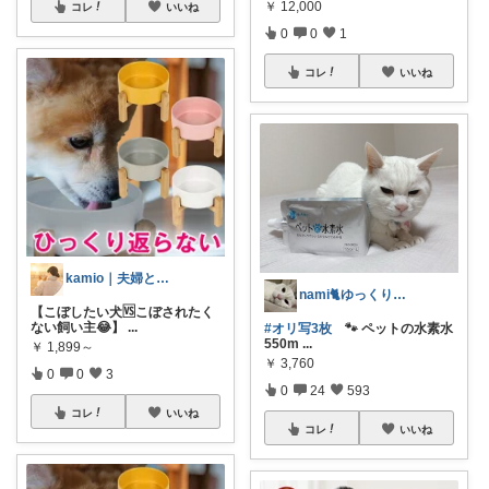
￥
12,000
コレ
いいね
0
0
1
コレ
いいね
kamio｜夫婦とコーギーの愛用品
nami🐈ゆっくりやります🐢
【こぼしたい犬🆚こぼされたく
ない飼い主😂】
...
#オリ写3枚
🐾 ペットの水素水
550m
...
￥
1,899～
￥
3,760
0
0
3
0
24
593
コレ
いいね
コレ
いいね