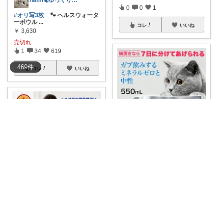
nami🐈ゆっくりやります🐢
0
0
1
#オリ写3枚
🐾 ヘルスウォータ
ーボウル
...
コレ
いいね
￥
3,630
売切れ
1
34
619
469
件
コレ
いいね
黒猫さんたちとの暮らしズボラ解決ROOM
いつものお水を、もう少しやさ
しいものにした
...
￥
3,980
shiwanko 🐾ワンコと美容と💄
0
0
1
大切な家族に“いいお水”を🐾 ミ
コレ
いいね
ネラルゼロ
...