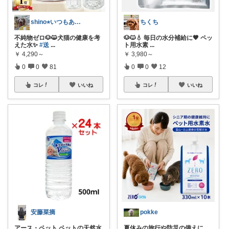
shino⭐︎いつもありがとう🐶🐾
ちくち
不純物ゼロ🐶😺犬猫の健康を考
🐶🐱💧 毎日の水分補給に🤎 ペッ
えた水✨
#送
...
ト用水素
...
￥
4,290～
￥
3,980～
0
0
81
0
0
12
コレ
いいね
コレ
いいね
安藤菜摘
pokke
アース・ペット ペットの天然水
夏休みの旅行や防災の備えに、