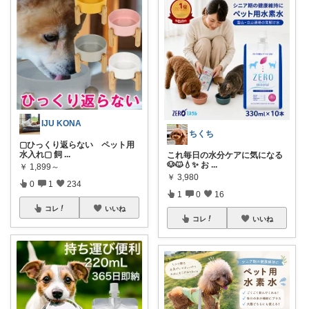
IJU KONA
ちくち
▢ひっくり返らない ペット用
水入れ▢ 飼
...
これ毎日の水分ケアに気になる
🐶🐱💧✨ お
...
￥
1,899～
￥
3,980
0
1
234
1
0
16
コレ
いいね
コレ
いいね