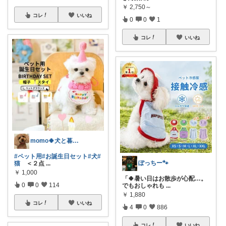
￥
2,750～
コレ
いいね
0
0
1
コレ
いいね
momo🍀犬と暮らしを楽しむ
#ペット用
#お誕生日セット
#犬
#
ぽっちー🐾
猫
＜２点
...
￥
1,000
「🍀暑い日はお散歩が心配…。
0
0
114
でもおしゃれも
...
￥
1,880
コレ
いいね
4
0
886
コレ
いいね