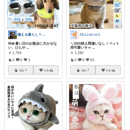
備える暮らしＹＵＺＵ
𝚂𝚑𝚒𝚛𝚊𝚝𝚘𝚛𝚒
🐶❄️ 暑い日のお散歩に欠かせな
＼SNS映え間違いなし！ペット
い、ひんや
...
用可愛いキャ
...
￥
1,760
￥
1,280
0
0
3
0
0
93
コレ
いいね
コレ
いいね