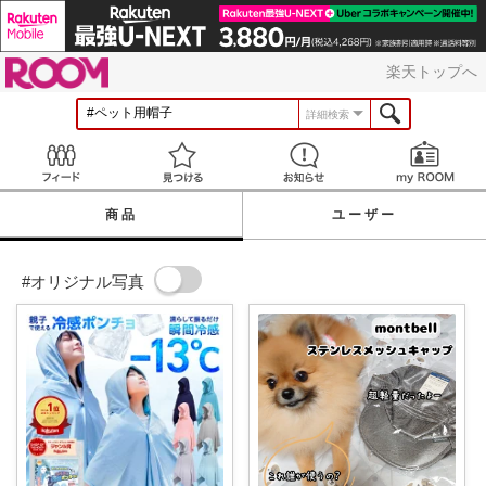
ROOM
楽天トップへ
詳細検索
Feed
見つける
お知らせ
商品
ユーザー
#オリジナル写真