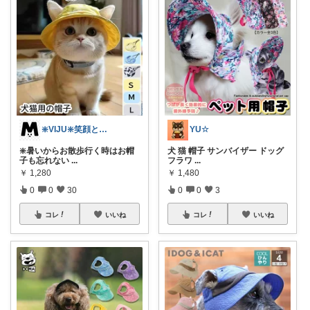
❇️VIJU❇️笑顔と感謝日々強化中🐱
YU☆
❇️暑いからお散歩行く時はお帽
犬 猫 帽子 サンバイザー ドッグ
子も忘れない
...
フラワ
...
￥
1,280
￥
1,480
0
0
30
0
0
3
コレ
いいね
コレ
いいね