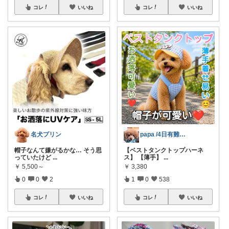
コレ
いいね
コレ
いいね
名犬プリン
papa /4日有難うございます🙇
帽子なんて嫌がるかな… そう思
【ベストタンクトップハーネ
っていたけど
...
ス】 【薄手】
...
￥
5,500～
￥
3,380
0
0
2
1
0
538
コレ
いいね
コレ
いいね