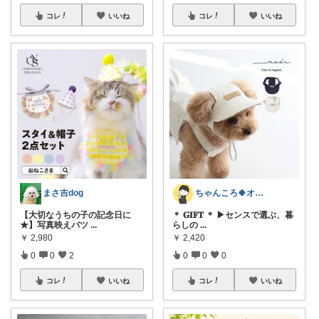
コレ
いいね
コレ
いいね
まさ吉dog
ちゃんころ🍀オリ写/インテリア/キッズ
【大切なうちの子の記念日に
＊ 𝐆𝐈𝐅𝐓 ＊ ▶センスで選ぶ、暮
★】写真映えバツ
...
らしの
...
￥
2,980
￥
2,420
0
0
2
0
0
0
コレ
いいね
コレ
いいね