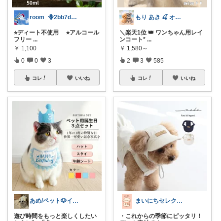
room_🪻2bb7d8bc05
もり あき 🍒 オリ写強化中です♡◡̈
⭐︎ディート不使用 ⭐︎アルコール
＼楽天1位 👑 ワンちゃん用レイ
フリー
...
ンコート*
...
￥
1,100
￥
1,580～
0
0
3
2
3
585
コレ
いいね
コレ
いいね
あめ/ペット🐶インテリア🪑
まいにちセレクトdays
遊び時間をもっと楽しくしたい
・これからの季節にピッタリ！