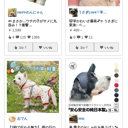
nao︎✨わんにゃん
うさぎLove♡🐰みーちゃん🐰
🦈 まさか…ウチの子がサメに丸
🐱🐰かわいさ爆発💕✨ うさぎに
呑み！？衝撃
...
変身♪ ペ
...
￥
1,599
￥
490～
4
115
1395
0
1
11
コレ
いいね
コレ
いいね
おでん
miu
【3秒で伝わる魅力】 雨の日の
🌟 愛犬のおしゃれを格上げ！🐾