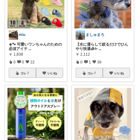
miu
ましゅまろ
☀️🐾 可愛いワンちゃんのための
​【水に濡らして絞るだけでひん
必須アイテ
...
やり快適🧊✨
...
￥
1,838
￥
2,112
0
0
22
0
1
36
コレ
いいね
コレ
いいね