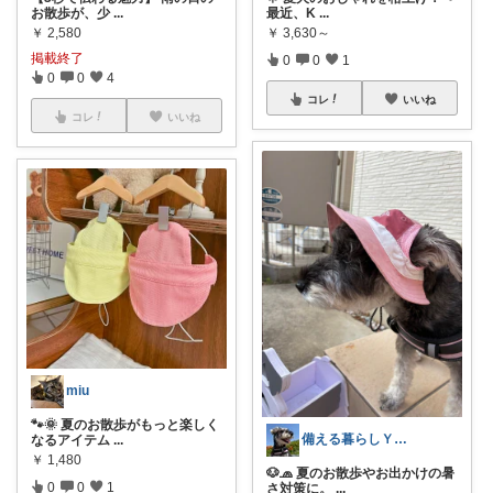
お散歩が、少
...
最近、K
...
￥
2,580
￥
3,630～
掲載終了
0
0
1
0
0
4
コレ
いいね
コレ
いいね
miu
🐾🌞 夏のお散歩がもっと楽しく
備える暮らしＹＵＺＵ
なるアイテム
...
￥
1,480
🐶🧢 夏のお散歩やお出かけの暑
0
0
1
さ対策に。
...