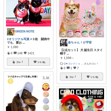
GREEN NOTE
#オリジナル写真
×３枚 闘病中
金ちゃん！@宇宙
でも、愛お
...
￥
1,080
【2点セット】 犬 誕生日 スタイ
0
148
1421
帽子
...
￥
1,599～
コレ
いいね
Q★コレクショ
...
さんのコレ！
0
1
7
コレ
いいね