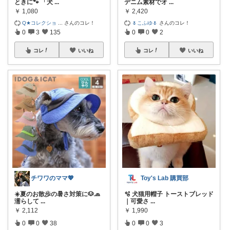
ときに🐾 「犬
...
デニム素材でオ
...
￥
1,080
￥
2,420
Q★コレクショ
...
さんのコレ！
🌷こふゆ🌷
さんのコレ！
0
3
135
0
0
2
コレ
いいね
コレ
いいね
チワワのママ💖
Toy's Lab 購買部
☀️夏のお散歩の暑さ対策に🐶🧢
🫧 犬猫用帽子 トーストブレッド
濡らして
...
｜可愛さ
...
￥
2,112
￥
1,990
0
0
38
0
0
3