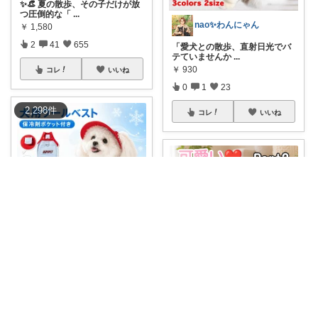
✨👒 夏の散歩、その子だけが放
つ圧倒的な「
...
nao︎✨わんにゃん
￥
1,580
2
41
655
「愛犬との散歩、直射日光でバ
テていませんか
...
￥
930
コレ
いいね
0
1
23
2,298
件
コレ
いいね
キキ🫧/夏！夏！夏！サマーアイテム🌻
＼ワンちゃんも暑いよね😢／
papa /4日有難うございます🙇
「猛暑の中
...
￥
1,499～
【麦わら帽子第二弾】 【紐も可
愛い❤】 【
...
0
0
1