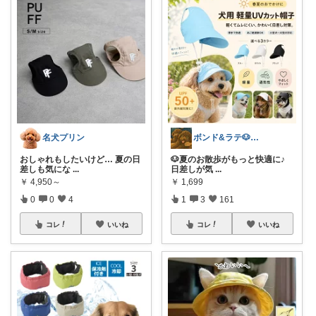
名犬プリン
ボンド&ラテ🐶経由購入感謝です🙇
おしゃれもしたいけど… 夏の日
🐶夏のお散歩がもっと快適に♪
差しも気にな
...
日差しが気
...
￥
4,950～
￥
1,699
0
0
4
1
3
161
コレ
いいね
コレ
いいね