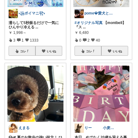
꧁ポイマニ꧂
pome💎愛犬と推し活とお洋服4日up
濡らして5秒振るだけで一気に
#オリジナル写真
【montbell】
ひんやり冷える
...
『ス
...
￥
1,998～
￥
6,480
3
1
1333
0
2
40
コレ
いいね
コレ
いいね
えまる
りー 小麦収穫8月中旬まで？
🐶🌿 夏のお散歩の強い味方！ ひ
本日、めでたく20歳を迎える事