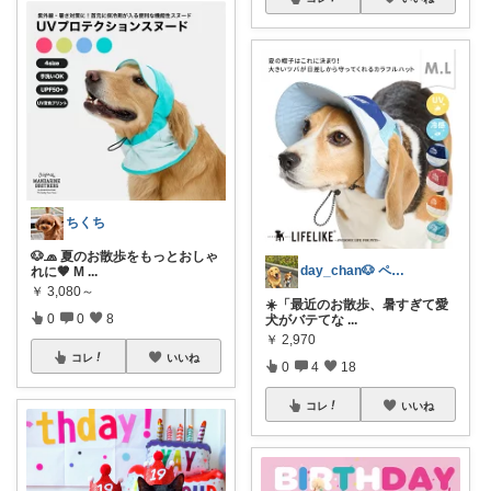
ちくち
🐶🧢 夏のお散歩をもっとおしゃ
day_chan🐶 ペットと快適暮らし
れに🤎 M
...
￥
3,080～
☀️「最近のお散歩、暑すぎて愛
0
0
8
犬がバテてな
...
￥
2,970
コレ
いいね
0
4
18
コレ
いいね