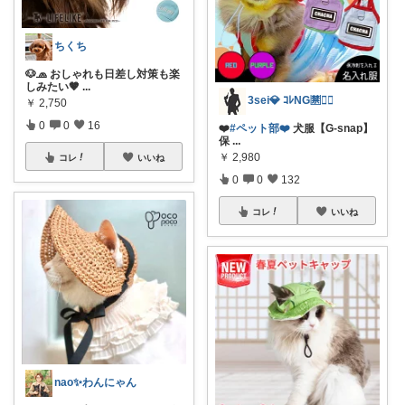
ちくち
🐶🧢 おしゃれも日差し対策も楽
しみたい🤎
...
3sei💎 ｺﾚNG🈲🙅‍♀️
￥
2,750
0
0
16
❤️
#ペット部❤️
犬服【G-snap】
保
...
￥
2,980
コレ
いいね
0
0
132
コレ
いいね
nao︎✨わんにゃん