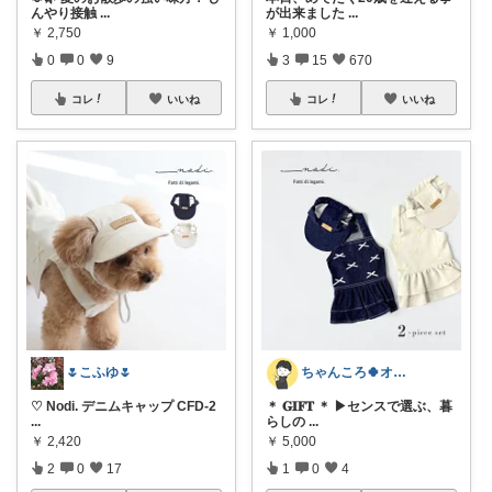
んやり接触
...
が出来ました
...
￥
2,750
￥
1,000
0
0
9
3
15
670
コレ
いいね
コレ
いいね
🌷こふゆ🌷
ちゃんころ🍀オリ写/インテリア/キッズ
♡ Nodi. デニムキャップ CFD-2
＊ 𝐆𝐈𝐅𝐓 ＊ ▶センスで選ぶ、暮
...
らしの
...
￥
2,420
￥
5,000
2
0
17
1
0
4