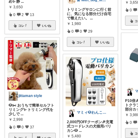
め✨ 静
...
￥
3,65
￥
3,650
トリミングサロンに行く前
0
に、気になる部分だけ自宅
0
2
13
で整えたい。
...
コ
￥
1,980
コレ
いいね
0
0
29
コレ
いいね
jittaman style
P10倍
トクラブ
🐶✂️ おうちで簡単セルフト
部分カ
リミング✨ トリミング代を
マミィ🐶わんこと暮らす｜お得情報係
少しで
...
￥
3,98
￥
2,998
2,000円OFFクーポン🎉充電
0
式コードレスの犬猫用バリ
0
0
37
カン🐶
...
コ
￥
5,480
コレ
いいね