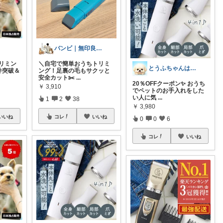
バンビ｜無印良品とペットの暮らし
トリミン
＼自宅で簡単おうちトリミ
とうふちゃんはペキニーズ
0件突破＆
ング！足裏の毛もサクッと
安全カット✂️
...
20％OFFクーポン✨ おうち
￥
3,910
でペットのお手入れをした
い人に気
...
1
2
38
￥
3,980
いいね
コレ
いいね
0
0
6
コレ
いいね