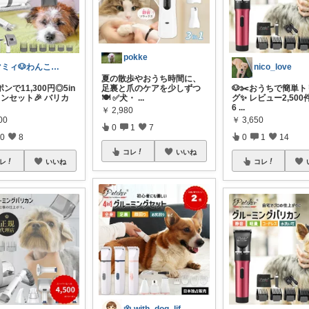
pokke
マミィ🐶わんこと暮らす｜お得情報係
nico_love
夏の散歩やおうち時間に、
ポンで11,300円◎5in
足裏と爪のケアを少しずつ
🐶✂️おうちで簡単
ンセット🎉 バリカ
🍽️ ✅犬・
...
グ✨ レビュー2,50
6
...
￥
2,980
00
￥
3,650
0
1
7
0
8
0
1
14
コレ
いいね
レ
いいね
コレ