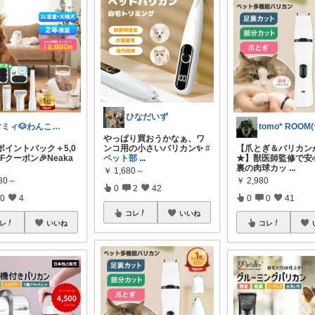
ひなだいず
マミィ🐶わんこと暮らす｜お得情報係
やっぱり買おうかなぁ、ワ
%ポイントバック＋5,0
ンコ用の小さいバリカン✨
#
【爪とぎ＆バリカン
FFクーポン🎉Neaka
ペット部
...
★】獣医師監修で安
裏の肉球カッ
...
￥
1,680～
880～
￥
2,980
0
2
42
0
4
0
0
41
コレ
いいね
レ
いいね
コレ