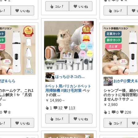
コレ
いいね
レ
いいね
コレ
はっち@ネコのいる風景
ぽぽ＆らら
#ペット用バリカン
#ペット
犬のホームケア、これ1
用掃除機
#抜け毛対策
ペッ
シャンプー後、細か
んぶ解決！✨ 「爪切
トの抜
...
のカットに毎回苦戦
が
...
ませんか？サク
...
￥
14,990～
0
￥
2,980
1
32
113
0
8
1
0
226
コレ
いいね
レ
いいね
コレ