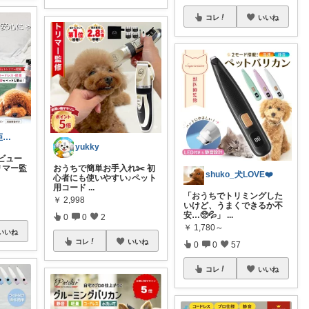
コレ
いいね
ブラッシング拒否権・行使中@ブラッ拒
yukky
レビュー
トリマー監
おうちで簡単お手入れ✂️ 初
shuko_犬LOVE❤️
心者にも使いやすい♪ペット
用コード
...
「おうちでトリミングした
￥
2,998
いけど、うまくできるか不
安…🥺💦」
...
0
0
2
￥
1,780～
いいね
コレ
いいね
0
0
57
コレ
いいね