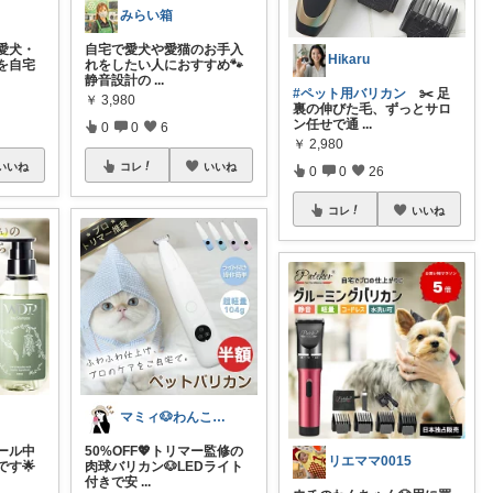
みらい箱
愛犬・
自宅で愛犬や愛猫のお手入
Hikaru
を自宅
れをしたい人におすすめ🐾
静音設計の
...
#ペット用バリカン
✂️ 足
￥
3,980
裏の伸びた毛、ずっとサロ
ン任せで通
...
0
0
6
￥
2,980
いいね
コレ
いいね
0
0
26
コレ
いいね
マミィ🐶わんこと暮らす｜お得情報係
ール中
50%OFF💖トリマー監修の
リエママ0015
す🌟
肉球バリカン🐶LEDライト
付きで安
...