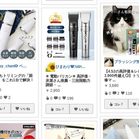
day_chan🐶 ペットと快適暮らし
ひまわり🐼ﾌｫﾛﾊﾞ100❤️感謝
【4.52の高評価＆
おうちトリミングの「困
3.900件越え🙄】
✴️ 電動バリカン✴️ 高評価・
」をこれ1台で解決！
修マ
...
床屋さん推薦・三段階動力
調節・
...
￥
3,680
0
￥
2,950
0
2
116
0
2
0
0
196
コレ
レ
いいね
コレ
いいね