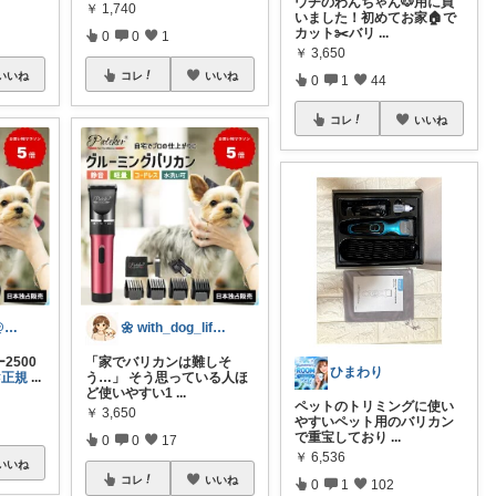
ウチのわんちゃん🐶用に買
￥
1,740
いました！初めてお家🏠で
カット✂️バリ
...
0
0
1
￥
3,650
いいね
コレ
いいね
0
1
44
コレ
いいね
インドアっ子@ご購入ありがとうございます
🌼 with_dog_life🌼
2500
「家でバリカンは難しそ
ひまわり
#正規
...
う…」 そう思っている人ほ
ど使いやすい1
...
ペットのトリミングに使い
￥
3,650
やすいペット用のバリカン
で重宝しており
...
0
0
17
￥
6,536
いいね
コレ
いいね
0
1
102