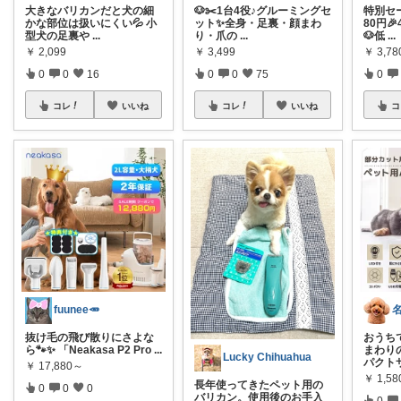
大きなバリカンだと犬の細
🐶✂️1台4役♪グルーミングセ
特別セー
かな部位は扱いにくい💦 小
ット✨全身・足裏・顔まわ
80円
型犬の足裏や
...
り・爪の
...
🐶低
...
￥
2,099
￥
3,499
￥
3,78
0
0
16
0
0
75
0
コレ
いいね
コレ
いいね
コ
fuunee🥕
抜け毛の飛び散りにさよな
おうち
ら🐾✨ 「Neakasa P2 Pro
...
まわり
Lucky Chihuahua
パクト
￥
17,880～
￥
1,58
長年使ってきたペット用の
0
0
0
バリカン。使用後のお手入
0