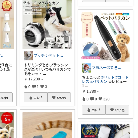
tomo* ROOM(ᵔᴥᵔ)♪
プッチ：ペット×暮らし
が1台に
トリミングとかブラッシン
マヨネーズ🥚‪🐣✨️お礼はプロフで♪
心！足
グが楽々♪ いつもバリカンで
毛をカット
...
ちょこっと
#ペット
#コード
￥
17,200～
レス
#バリカン
☆レビュー
1
...
0
1
3
￥
1,780～
いいね
コレ
いいね
0
0
320
コレ
いいね