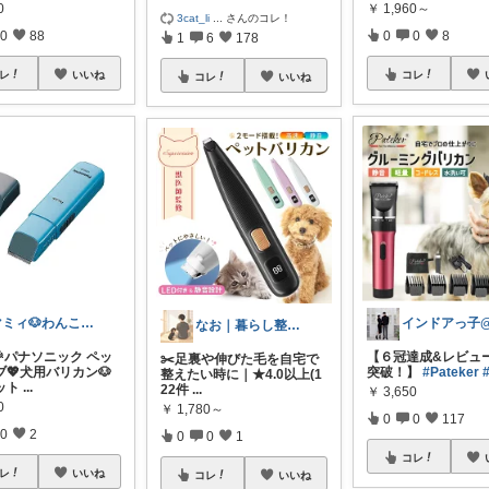
0
￥
1,960～
3cat_li
...
さんのコレ！
0
88
0
0
8
1
6
178
レ
いいね
コレ
コレ
いいね
マミィ🐶わんこと暮らす｜お得情報係
なお｜暮らし整えROOM｜犬もいます🐕
🎉パナソニック ペッ
【６冠達成&レビュー
✂️足裏や伸びた毛を自宅で
💖犬用バリカン🐶
突破！】
#Pateker
整えたい時に｜★4.0以上(1
ット
...
22件
...
￥
3,650
0
￥
1,780～
0
0
117
0
2
0
0
1
コレ
レ
いいね
コレ
いいね