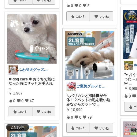
0
0
5
コレ
いいね
ふわ🫧犬グッズ┊育児┊美容
🐾 
った…
❅ dog care ❅ おうちで気に
✂️
...
なった時にサッとお手入れ
ご褒美グルメと便利キッチン
...
￥
3,98
￥
1,987
＼バリカンと掃除機が合
0
体！？ペットの毛を吸い込
0
0
47
みながらカットで
...
コ
￥
10,999
コレ
いいね
0
0
79
2,519
件
コレ
いいね