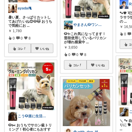
R
ayadai🐈
🐾💖
ラサラ快適
暑い夏、さっぱりカットし
の
...
てあげたいね😊🐶🐱 おうち
やまさん🐶ワンコとキャンプ🔥
で気軽にお
...
￥
16,5
￥
1,780
🐶✨これ気になってます！
0
普段使用しているバリカン
0
0
8
が壊れ模索中
...
コ
￥
3,650
コレ
いいね
0
0
8
コレ
いいね
こう🐶楽に生活していく
＼ 🐾
りに 🐕
🐶✂️ おうちでサロン級トリ
...
ミング！初心者にもおすす
🌼 with_dog_life🌼