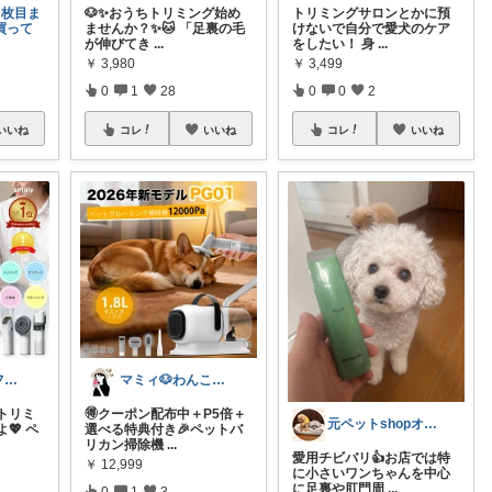
４枚目ま
🐶✨おうちトリミング始め
トリミングサロンとかに預
買って
ませんか？✨🐱 「足裏の毛
けないで自分で愛犬のケア
が伸びてき
...
をしたい！ 身
...
￥
3,980
￥
3,499
0
1
28
0
0
2
いいね
コレ
いいね
コレ
いいね
ゆーちゃん@フォロワーさまから購入💕
マミィ🐶わんこと暮らす｜お得情報係
トリミ
🉐クーポン配布中＋P5倍＋
元ペットshopオーナー🐶メイ＆アビー
💖 ペ
選べる特典付き🎉ペットバ
リカン掃除機
...
愛用チビバリ👍お店では特
￥
12,999
に小さいワンちゃんを中心
に足裏や肛門周
...
0
1
3