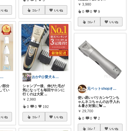
￥
3,980
いいね
コレ
いいね
0
0
9
コレ
いいね
おかP@愛犬＆電脳生活
おかP@愛犬＆電脳生活
い部分
​シャンプー後、伸びた毛が
元ペットshopオーナー🐶メイ＆アビー
してい
気になっても毎回サロンに
行くのは大変
...
使い易いバリカン✨ワンち
￥
2,980
ゃんネコちゃんのお手入れ
＆暑さ対策に🐩
...
0
0
192
￥
29,700
いいね
コレ
いいね
0
0
2
コレ
いいね