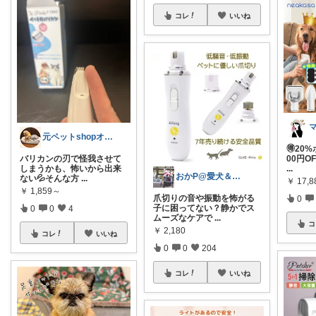
コレ
いいね
元ペットshopオーナー🐶メイ＆アビー
🉐20
00円O
バリカンの刃で怪我させて
...
しまうかも、怖いから出来
おかP@愛犬＆電脳生活
ない💦そんな方
...
￥
17,
￥
1,859～
爪切りの音や振動を怖がる
0
子に困ってない？静かでス
0
0
4
ムーズなケアで
...
コ
￥
2,180
コレ
いいね
0
0
204
コレ
いいね