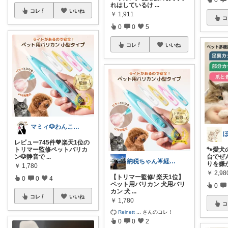
れはしているけ
...
コレ
いいね
￥
1,911
コ
0
0
5
コレ
いいね
マミィ🐶わんこと暮らす｜お得情報係
レビュー745件💖楽天1位の
トリマー監修ペットバリカ
🐾愛
ン🐶静音で
...
台でぜ
納税ちゃん🌟経由購入★
りを嫌
￥
1,780
￥
2,98
【トリマー監修/ 楽天1位】
0
0
4
ペット用バリカン 犬用バリ
0
カン 犬
...
コレ
いいね
￥
1,780
コ
Reinett
...
さんのコレ！
0
0
2