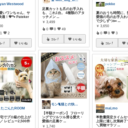
🌼 with_dog_life🌼
yan Westwood
pokke
足裏カットも爪のお手入れ
 可愛いワンちゃん、サ
も、これ1台。 4種類のアタ
夏のおうち時間に、
！💖🐾 Pateker
ッチメン
...
愛猫の毛のお手入れ
で少しずつ✂️
...
￥
3,499
00
￥
3,650
0
0
49
1
2
0
0
3
コレ
いいね
レ
いいね
コレ
モン🐈猫との快適な暮らし
こたごんたROOM
maLmo
【半額クーポン】 フローリ
 自宅でプロ級の仕上が
ングでツルツル滑る愛犬・
🌟数量限定タイムセ
 ／ レビュー2,500件
愛猫の足裏ケ
...
上限に達し次第終了で
＼買物マラソ
...
￥
1,740