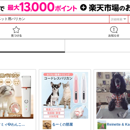
詳細検索
見つける
マミィ🐶わんこと暮らす｜お得情報係
るーくの部屋
Reinette & K