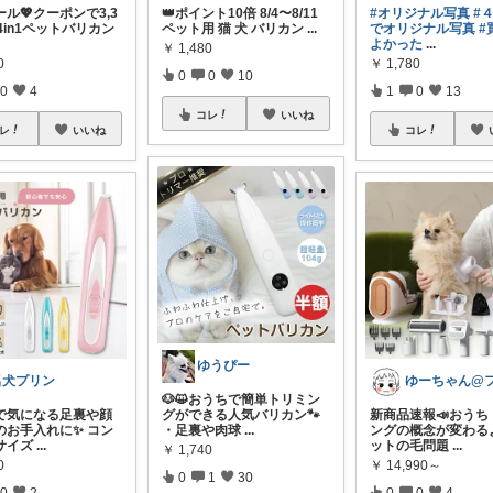
ル💖クーポンで3,3
👑ポイント10倍 8/4〜8/11
#オリジナル写真
#
4in1ペットバリカン
ペット用 猫 犬 バリカン
...
でオリジナル写真
#
よかった
...
￥
1,480
0
￥
1,780
0
0
10
0
4
1
0
13
コレ
いいね
レ
いいね
コレ
ゆうぴー
名犬プリン
🐶😺おうちで簡単トリミン
で気になる足裏や顔
グができる人気バリカン🐾
新商品速報📣おうち
のお手入れに✨ コン
・足裏や肉球
...
ングの概念が変わるよ
サイズ
...
ットの毛問題
...
￥
1,740
0
￥
14,990～
0
1
30
0
2
0
0
4