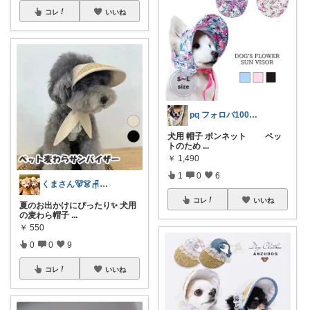
コレ
いいね
pq フォロバ100！です*´ᵜ`*
犬用 帽子 ボンネット ペッ
トのため
...
￥
1,490
1
0
6
くまさん🐻👗🪑🛋️ 🍽️🍰
コレ
いいね
夏のお出かけにぴったり✨ 犬用
の麦わら帽子
...
￥
550
0
0
9
コレ
いいね