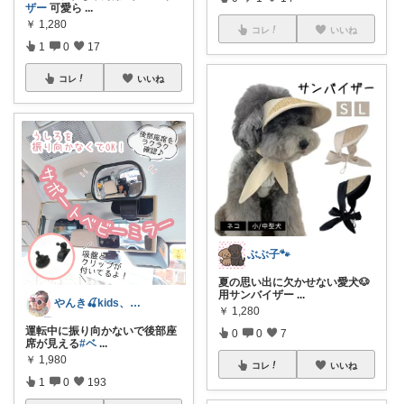
ザー
可愛ら
...
￥
1,280
コレ
いいね
1
0
17
コレ
いいね
ぶぶ子🐾
夏の思い出に欠かせない愛犬🐶
用サンバイザー
...
やんき🍒kids、便利グッズ
￥
1,280
運転中に振り向かないで後部座
0
0
7
席が見える
#ベ
...
￥
1,980
コレ
いいね
1
0
193