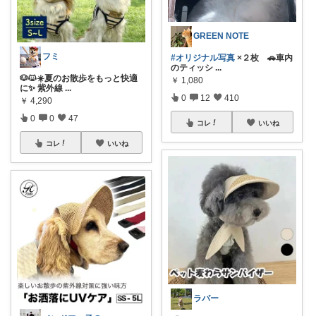
GREEN NOTE
フミ
#オリジナル写真
×２枚 🚗車内
のティッシ
...
🐶🐱☀️夏のお散歩をもっと快適
￥
1,080
に✨ 紫外線
...
0
12
410
￥
4,290
0
0
47
コレ
いいね
コレ
いいね
ラバー