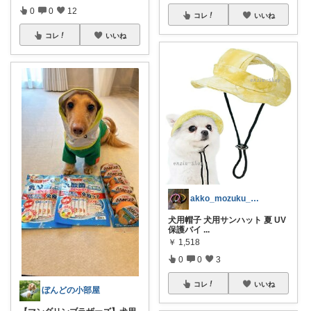
0
0
12
コレ
いいね
コレ
いいね
akko_mozuku_mugisuke
犬用帽子 犬用サンハット 夏 UV
保護バイ
...
￥
1,518
0
0
3
コレ
いいね
ぼんどの小部屋