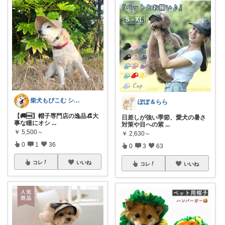
柴犬もぴこむ シニア犬との素敵な暮らし
ぽぽ＆らら
【🚚🆓️】帽子専門店の逸品👒大
日差しが強い季節、愛犬の暑さ
事な瞳にオシ
...
対策や目への紫
...
￥
5,500～
￥
2,630～
0
1
36
0
3
63
コレ
いいね
コレ
いいね