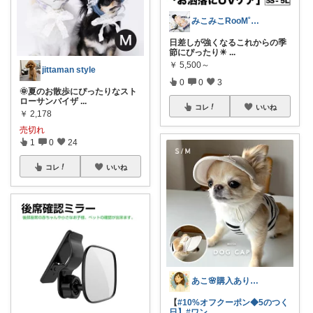
みこみこRooM˚✧₊⁎❝᷀ົཽ
日差しが強くなるこれからの季
節にぴったり☀
...
￥
5,500～
jittaman style
0
0
3
🌞夏のお散歩にぴったりなスト
ローサンバイザ
...
コレ
いいね
￥
2,178
売切れ
1
0
24
コレ
いいね
あこ🌸購入ありがとうございました😄
【
#10%オフクーポン◆5のつく
日】
#ワン
...