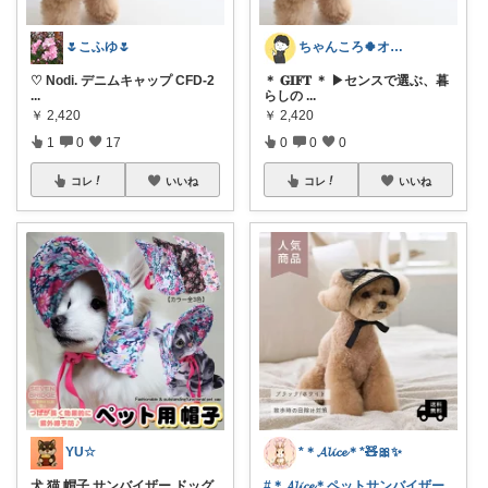
🌷こふゆ🌷
ちゃんころ🍀オリ写/インテリア/キッズ
♡ Nodi. デニムキャップ CFD-2
＊ 𝐆𝐈𝐅𝐓 ＊ ▶センスで選ぶ、暮
...
らしの
...
￥
2,420
￥
2,420
1
0
17
0
0
0
コレ
いいね
コレ
いいね
YU☆
*＊𝓐𝓵𝓲𝓬𝓮＊*🧸🎀✨
犬 猫 帽子 サンバイザー ドッグ
#＊𝓐𝓵𝓲𝓬𝓮＊ペットサンバイザー