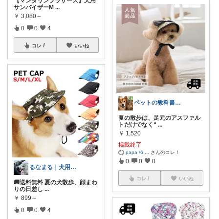
【マンダリンブラザーズ】犬用
サンバイザーM
...
￥
3,080～
0
0
4
コレ
いいね
ペットの教科書【犬猫生活研究所】
夏の散歩は、足元のアスファル
トだけでなく“
...
￥
1,520
掲載終了
papa /6
...
さんのコレ！
0
0
0
るなまる｜犬用品と買い回りメモ
コレ
いいね
🚚送料無料 夏の犬散歩、顔まわ
りの日差し
...
￥
899～
0
0
4