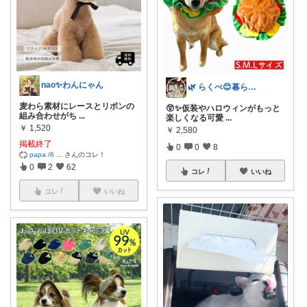
nao︎✨わんにゃん
🌿 らくべ😊暮らしの知恵といいもの
麦わら素材にレースとリボンの
😲✨仮装やハロウィンがもっと
組み合わせがち
...
楽しくなる可愛
...
￥
1,520
￥
2,580
掲載終了
0
0
8
papa /6
...
さんのコレ！
0
2
62
コレ
いいね
コレ
いいね