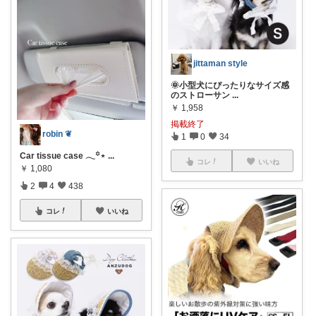
jittaman style
🌞小型犬にぴったりなサイズ感
のストローサン
...
￥
1,958
掲載終了
robin ❦
1
0
34
Car tissue case 𓂃꙳⋆
...
コレ
いいね
￥
1,080
2
4
438
コレ
いいね