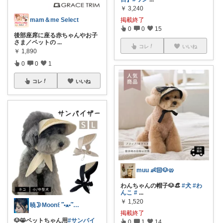
￥
3,240
mam＆me Select
掲載終了
0
0
15
後部座席に座る赤ちゃんやお子
さま／ペットの
...
コレ
いいね
￥
1,890
0
0
1
コレ
いいね
muu 👶🏻🐶🥨
わんちゃんの帽子🐶👒
#犬
#わ
んこ
#
...
￥
1,520
暁🌛Moon꒰ ՞•ﻌ•՞ ꒱🐾
掲載終了
🐶😸ペットちゃん用
#サンバイ
0
1
14