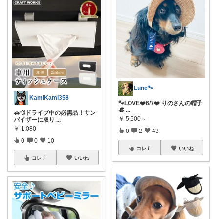
Lune🐾
KamiKami358
🐾LOVE❤️6/7❤️ りのさんの帽子
👒
...
🚗💨ドライブ中の必需品！サン
￥
5,500～
バイザーに取り
...
￥
1,080
0
2
43
0
0
10
コレ
いいね
コレ
いいね