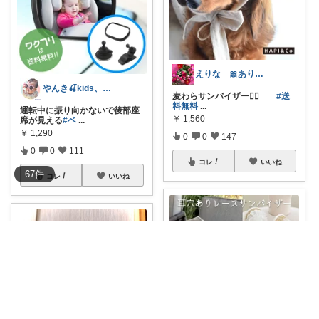
えりな 🎀ありがとうございます🎀🙇
やんき🍒kids、便利グッズ
麦わらサンバイザー🐕‍🦺
#送
料無料
...
運転中に振り向かないで後部座
￥
1,560
席が見える
#ベ
...
￥
1,290
0
0
147
0
0
111
コレ
いいね
67
件
コレ
いいね