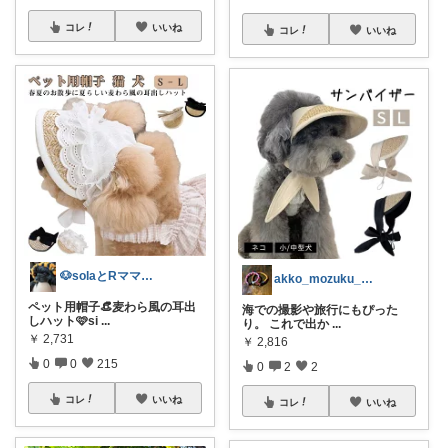
コレ
いいね
コレ
いいね
🐶solaとRママ🍀自分を愛でる空間
akko_mozuku_mugisuke
ペット用帽子👒麦わら風の耳出
海での撮影や旅行にもぴった
しハット🩷si
...
り。 これで出か
...
￥
2,731
￥
2,816
0
0
215
0
2
2
コレ
いいね
コレ
いいね