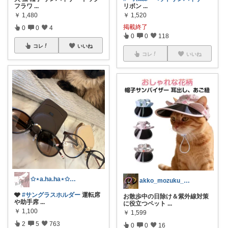
フラワ
...
リボン
...
￥
1,480
￥
1,520
掲載終了
0
0
4
0
0
118
コレ
いいね
コレ
いいね
✩⋆a.ha.ha⋆✩🛒感謝っ❤︎
akko_mozuku_mugisuke
🩶
#サングラスホルダー
運転席
お散歩中の日除け＆紫外線対策
や助手席
...
に役立つペット
...
￥
1,100
￥
1,599
2
5
763
0
0
16