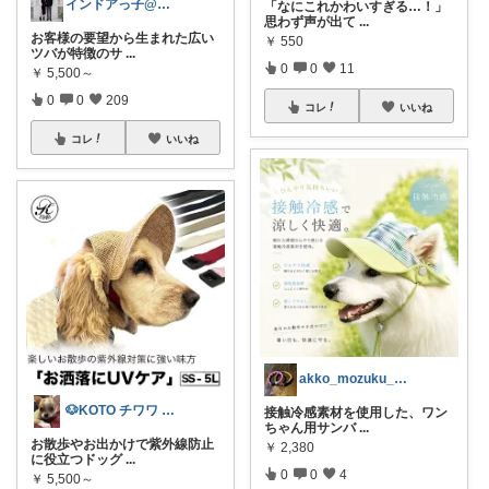
インドアっ子@ご購入ありがとうございます
「なにこれかわいすぎる…！」
思わず声が出て
...
お客様の要望から生まれた広い
￥
550
ツバが特徴のサ
...
0
0
11
￥
5,500～
0
0
209
コレ
いいね
コレ
いいね
akko_mozuku_mugisuke
🐶KOTO チワワ スムース
接触冷感素材を使用した、ワン
ちゃん用サンバ
...
お散歩やお出かけで紫外線防止
￥
2,380
に役立つドッグ
...
0
0
4
￥
5,500～