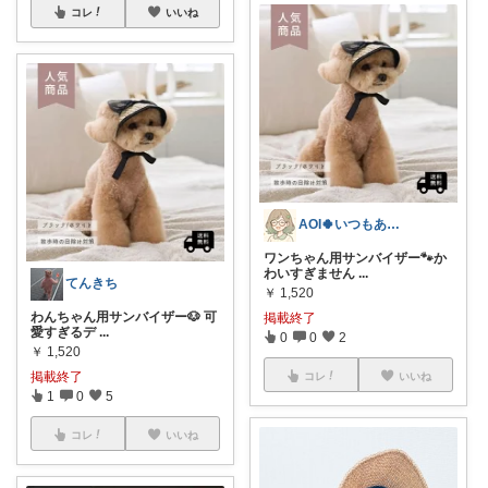
コレ
いいね
AOI🍀いつもありがとうございます✨️
ワンちゃん用サンバイザー🐾か
わいすぎません
...
てんきち
￥
1,520
わんちゃん用サンバイザー🐶 可
掲載終了
愛すぎるデ
...
0
0
2
￥
1,520
掲載終了
コレ
いいね
1
0
5
コレ
いいね