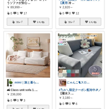
うソファが安心
...
【夏用
冷
...
￥
89,999～
￥
2,820～
0
1
17
0
0
12
コレ
いいね
コレ
いいね
mimi｜旅と暮らし ✈️🌿
にゃんこ🐈スローです🐢💦
🛋️ Class unit sofa 1.
...
#🏷️✨＼限定クーポン配布中🎉／
【撥水ス
...
￥
236,000
￥
3,180～
0
0
3
0
0
6
コレ
いいね