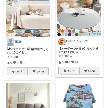
kirari＊ショップ
TR26
【オーダーできる✨】サッと拭
🐱ソファカバー🐱 猫の毛づくろ
くだけ！おしゃ
...
い、犬のイタ
...
￥
1,980～
￥
2,080～
0
6
69
0
0
1
コレ
いいね
コレ
いいね