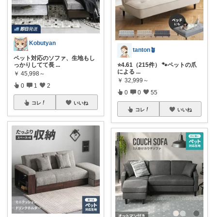
Kobutyan
tanton🪴
ペット対応のソファ、生地もし
っかりしてて長
...
⭐4.61（215件） 🐾ペットの爪
による
...
￥
45,998～
￥
32,999～
0
1
2
0
0
55
コレ
いいね
コレ
いいね