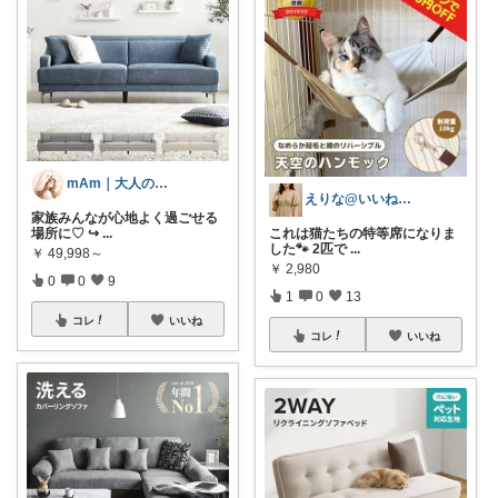
mAm｜大人のご褒美セレクト
えりな@いいね100%バック💓
家族みんなが心地よく過ごせる
場所に♡ ↪︎
...
これは猫たちの特等席になりま
した🐾 2匹で
...
￥
49,998～
￥
2,980
0
0
9
1
0
13
コレ
いいね
コレ
いいね