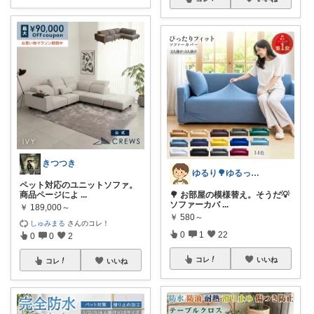
きつつき
ゆるり🌳ゆるっと暮らし整える🧺🫕
ペット対応のユニットソファ。
商品ページによ
...
🌳 お部屋の模様替え。そうだ💡
ソファーカバ
...
￥
189,000～
￥
580～
しゅみまる
さんのコレ！
0
1
22
0
0
2
コレ
いいね
コレ
いいね