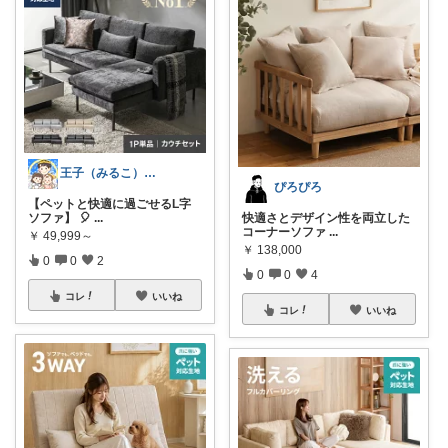
王子（みるこ）👑便利グッズ×QOL向上
ぴろぴろ
【ペットと快適に過ごせるL字
ソファ】 🎈
...
快適さとデザイン性を両立した
コーナーソファ
...
￥
49,999～
￥
138,000
0
0
2
0
0
4
コレ
いいね
コレ
いいね