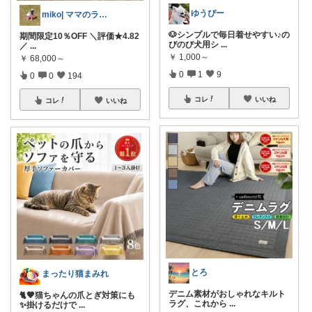
ゆうぴー
miko| ママのラク家事＆大人可愛い
🐶シンプルで毎日着せやすい♪の
期間限定10％OFF ＼評価★4.82
びのび犬用シ
...
／
...
￥
1,000～
￥
68,000～
0
1
9
0
0
194
コレ
いいね
コレ
いいね
とろ
まったり猫まみれ
デニム素材がおしゃれなキルト
🐈🤎猫ちゃんの爪とぎ対策にも
ラグ、これから
...
✨掛けるだけで
...