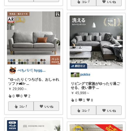
コレ
いいね
ぺちパパ│hyggeな心意気を大切に🌿
pokke
"ゆったりくつろげる、おしゃれ
ソファ🛋️✨
...
リビングで家族がゆったり過ご
せる、使い勝手
...
￥
29,990～
￥
45,998～
0
0
2
0
1
8
コレ
いいね
コレ
いいね