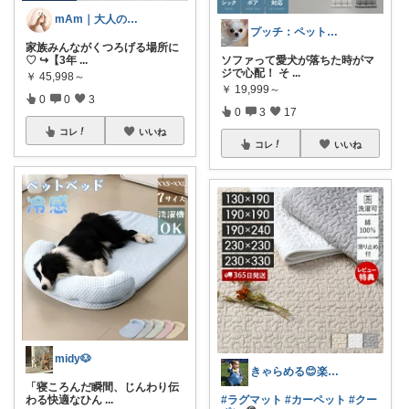
mAm｜大人のご褒美セレクト
プッチ：ペット×暮らし
家族みんながくつろげる場所に
♡ ↪︎【3年
...
ソファって愛犬が落ちた時がマ
ジで心配！ そ
...
￥
45,998～
￥
19,999～
0
0
3
0
3
17
コレ
いいね
コレ
いいね
midy🐶
きゃらめる😊楽天ROOM🤩
「寝ころんだ瞬間、じんわり伝
わる快適なひん
...
#ラグマット
#カーペット
#クー