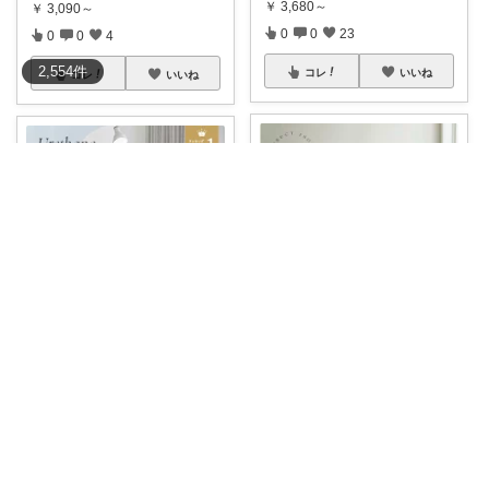
￥
3,680～
￥
3,090～
0
0
23
0
0
4
2,554
件
コレ
いいね
コレ
いいね
なかち🧸夏アイテム＆便利グッズ✨
だいち☕️｜日常にちょうどいいモノ
🧸✨家族みんなでくつろげる⭐️セ
#ウレタンソファ
#新商品予約セ
レクト4ソ
...
ールでP5
...
￥
253,440
￥
14,998～
0
0
6
1
2
917
コレ
いいね
コレ
いいね