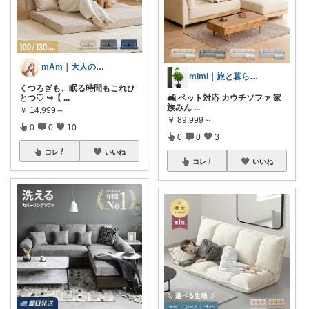
mAm｜大人のご褒美セレクト
mimi｜旅と暮らし ✈️🌿
くつろぎも、眠る時間もこれひ
とつ♡ ↪︎【
...
🛋️ ペット対応 カウチソファ 家
族みん
...
￥
14,999～
￥
89,999～
0
0
10
0
0
3
コレ
いいね
コレ
いいね