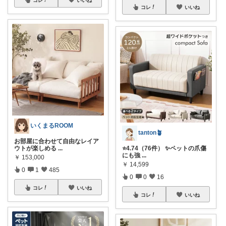
コレ
いいね
いくまるROOM
tanton🪴
お部屋に合わせて自由なレイア
ウトが楽しめる
...
⭐4.74（76件） ✨ペットの爪傷
にも強
...
￥
153,000
￥
14,599
0
1
485
0
0
16
コレ
いいね
コレ
いいね