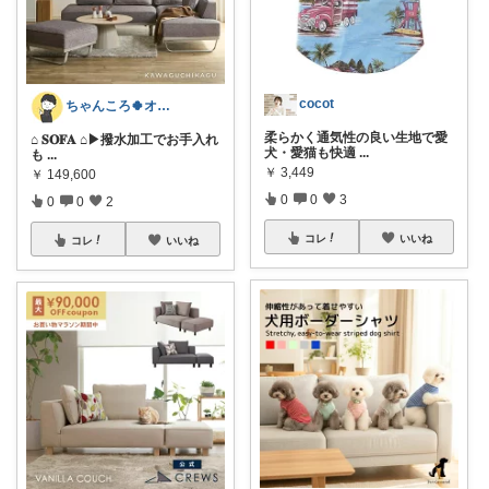
cocot
ちゃんころ🍀オリ写/インテリア/キッズ
柔らかく通気性の良い生地で愛
⌂ 𝐒𝐎𝐅𝐀 ⌂ ​▶撥水加工でお手入れ
犬・愛猫も快適
...
も
...
￥
3,449
￥
149,600
0
0
3
0
0
2
コレ
いいね
コレ
いいね