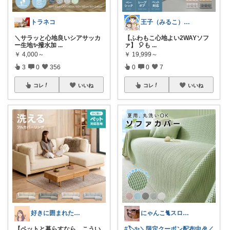
トラネコ
王子（みるこ）👑便利グッズ×QOL向上
＼サラッと心地良いシアサッカ
【ふわもこ心地よい2WAYソフ
ー生地✨撥水加
...
ァ】 🎈も
...
￥
4,000～
￥
19,999～
3
0
356
0
0
7
コレ
いいね
コレ
いいね
好きに囲まれた一人暮らしインテリア⸝⸝꙳
にゃんこ🐈スローです🐢💦
【ペットと暮らすなら、こうい
#🏷️✨＼限定クーポン配布中🎉／