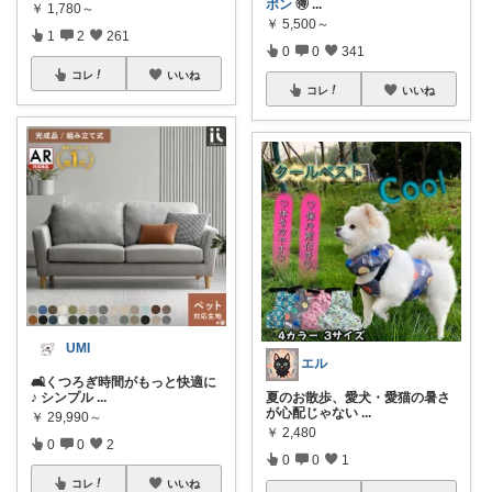
ポン
🉐
...
￥
1,780～
￥
5,500～
1
2
261
0
0
341
コレ
いいね
コレ
いいね
UMI
エル
🛋️くつろぎ時間がもっと快適に
♪ シンプル
...
夏のお散歩、愛犬・愛猫の暑さ
が心配じゃない
...
￥
29,990～
￥
2,480
0
0
2
0
0
1
コレ
いいね