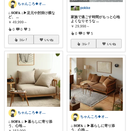
ちゃんころ🍀オリ写/インテリア/キッズ
pokke
⌂ 𝐒𝐎𝐅𝐀 ⌂ ​▶足元や肘掛け横な
ど、
...
家族で過ごす時間がもっと心地
よくなりそうな
...
￥
49,999～
￥
29,998～
0
0
3
0
0
5
コレ
いいね
コレ
いいね
ちゃんころ🍀オリ写/インテリア/キッズ
ちゃんころ🍀オリ写/インテリア/キッズ
⌂ 𝐒𝐎𝐅𝐀 ⌂ ▶暮らしに寄り添
う、心地
...
⌂ 𝐒𝐎𝐅𝐀 ⌂ ▶暮らしに寄り添
う、心地
...
￥
153,000