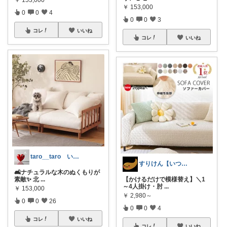
￥
153,000
0
0
4
0
0
3
コレ
いいね
コレ
いいね
taro__taro いらっしゃませ🎶
すりけん【いつもありがとう😊】
🛋️ナチュラルな木のぬくもりが
素敵✨ 北
...
【かけるだけで模様替え】＼1
～4人掛け・肘
...
￥
153,000
￥
2,980～
0
0
26
0
0
4
コレ
いいね
コレ
いいね