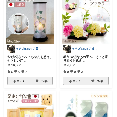
うさぎLove♡🐰みーちゃん🐰
うさぎLove♡🐰みーちゃん🐰
🌸🕯️大切なペットちゃんを想う、
🌈🐾 大切なあの子へ、そっと寄
やさしい灯
...
り添うお供え
...
￥
16,000
￥
4,200
0
0
2
0
0
3
コレ
いいね
コレ
いいね