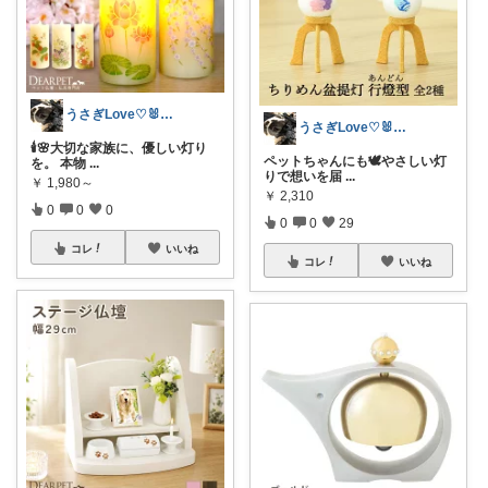
うさぎLove♡🐰みーちゃん🐰
うさぎLove♡🐰みーちゃん🐰
🕯️🌸大切な家族に、優しい灯り
ペットちゃんにも🕊️やさしい灯
を。 本物
...
りで想いを届
...
￥
1,980～
￥
2,310
0
0
0
0
0
29
コレ
いいね
コレ
いいね