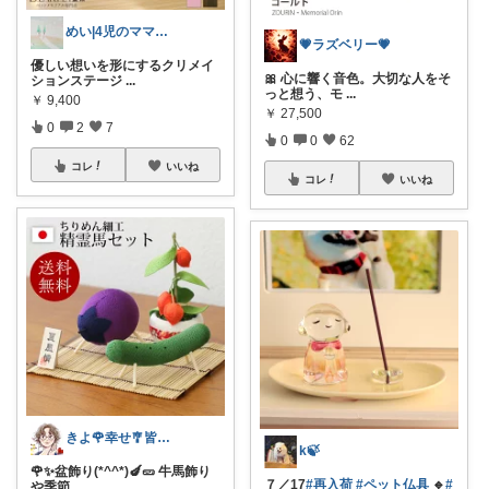
めい|4児のママおすすめ
💗ラズベリー💗
優しい想いを形にするクリメイ
🎀 心に響く音色。大切な人をそ
ションステージ
...
っと想う、モ
...
￥
9,400
￥
27,500
0
2
7
0
0
62
コレ
いいね
コレ
いいね
きよ🌹幸せ🎐皆様のお心遣いに感謝💖
k🍃
🌹✨盆飾り(*^^*)🍆🥒 牛馬飾り
７／17
#再入荷
#ペット仏具
🔹
#
や季節
...