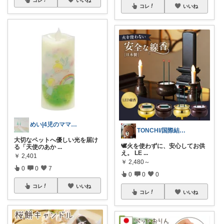
コレ
いいね
めい|4児のママおすすめ
TONCHI/国際結婚妻
大切なペットへ優しい光を届け
🕊️火を使わずに、安心してお供
る「天使のあか
...
え。 LE
...
￥
2,401
￥
2,480～
0
0
7
0
0
0
コレ
いいね
コレ
いいね