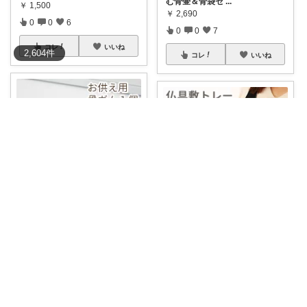
む骨壷＆骨袋セ
...
￥
1,500
￥
2,690
0
0
6
0
0
7
コレ
いいね
2,604
件
コレ
いいね
めい|4児のママおすすめ
めい|4児のママおすすめ
本物そっくりで可愛い骨型ガム
上品な輝きが美しい鏡面仕上げ
のお供え🐾大切
...
の仏具敷トレー
...
￥
990
￥
1,060
0
0
5
0
0
5
コレ
いいね