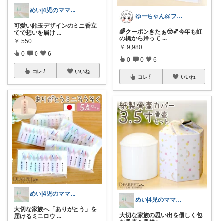
めい|4児のママおすすめ
ゆーちゃん@フォロワーさまから購入💕
可愛い飴玉デザインのミニ香立
🌈クーポンきたぁ🥹💕今年も虹
てで想いを届け
...
の橋から帰って
...
￥
550
￥
9,980
0
0
6
0
0
6
コレ
いいね
コレ
いいね
めい|4児のママおすすめ
めい|4児のママおすすめ
大切な家族へ「ありがとう」を
大切な家族の思い出を優しく包
届けるミニロウ
...