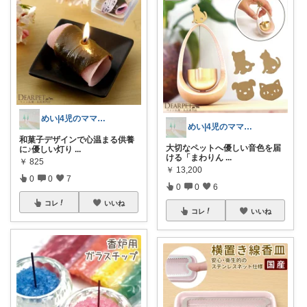
めい|4児のママおすすめ
めい|4児のママおすすめ
和菓子デザインで心温まる供養
大切なペットへ優しい音色を届
に♪優しい灯り
...
ける「まわりん
...
￥
825
￥
13,200
0
0
7
0
0
6
コレ
いいね
コレ
いいね