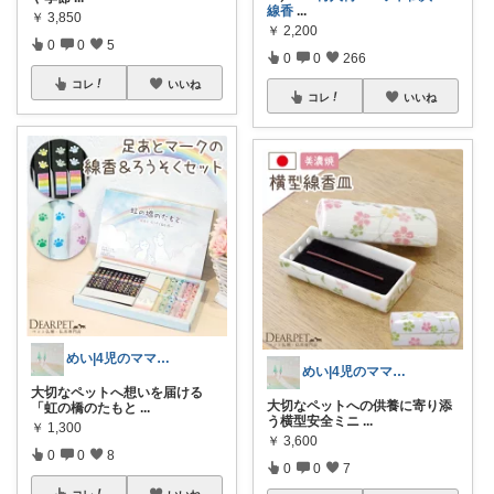
線香
...
￥
3,850
￥
2,200
0
0
5
0
0
266
コレ
いいね
コレ
いいね
めい|4児のママおすすめ
めい|4児のママおすすめ
大切なペットへ想いを届ける
大切なペットへの供養に寄り添
「虹の橋のたもと
...
う横型安全ミニ
...
￥
1,300
￥
3,600
0
0
8
0
0
7
コレ
いいね