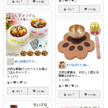
0
0
1
コレ
いいね
コレ
いいね
めい|4児のママおすすめ
えりな@いいね100%バック💓
大切な家族だったペットを偲ぶ
大切な家族を、やさしく想える
ごはんキャンド
...
素敵な4点セッ
...
￥
1,573
￥
3,380
0
0
13
0
0
10
コレ
いいね
コレ
いいね