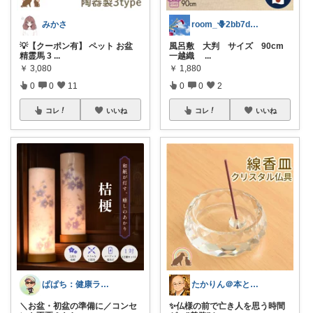
みかさ
room_🪻2bb7d8bc05
💡【クーポン有】 ペット お盆
風呂敷 大判 サイズ 90cm
精霊馬 3
...
一越織
...
￥
3,080
￥
1,880
0
0
11
0
0
2
コレ
いいね
コレ
いいね
ぱぱち：健康ランニングのアイテムを紹介
たかりん＠本と灯りと仏様のある暮らし
＼お盆・初盆の準備に／コンセ
✨仏様の前で亡き人を思う時間