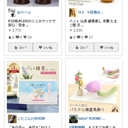
おりーぶ
O.J ✨目指せ、少し素敵な暮らし✨
P10倍🎉LEDのミニロウソクで
ペット 仏具 線香差し 木製 たま
安心・安全
...
ご型 天
...
￥
2,772
￥
2,310
0
0
10
0
3
17
コレ
いいね
コレ
いいね
こたごんたROOM
tomo* ROOM(ᵔᴥᵔ)♪
「あの子へ、今日も"おはよ
#送料無料
もうすぐお盆！お