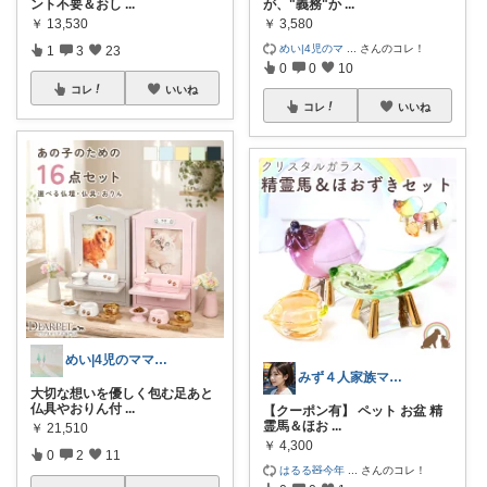
ント不要＆おし
...
が、"義務"か
...
￥
13,530
￥
3,580
めい|4児のマ
...
さんのコレ！
1
3
23
0
0
10
コレ
いいね
コレ
いいね
めい|4児のママおすすめ
みず４人家族ママ★３０代子育て奮闘中🙆
大切な想いを優しく包む足あと
仏具やおりん付
...
【クーポン有】 ペット お盆 精
霊馬＆ほお
...
￥
21,510
￥
4,300
0
2
11
はるる🧸今年
...
さんのコレ！