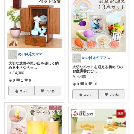
めい|4児のママおすすめ
めい|4児のママおすすめ
大切な遺骨や思い出を優しく納
大切なペットを迎える初めての
める小さなペッ
...
お盆供養にぴっ
...
￥
14,300
￥
4,480
0
1
9
0
0
10
コレ
いいね
コレ
いいね