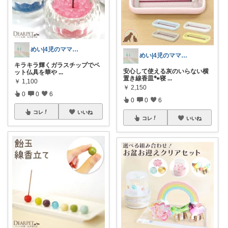
めい|4児のママおすすめ
めい|4児のママおすすめ
キラキラ輝くガラスチップでペ
安心して使える灰のいらない横
ット仏具を華や
...
置き線香皿🐾寝
...
￥
1,100
￥
2,150
0
0
6
0
0
6
コレ
いいね
コレ
いいね