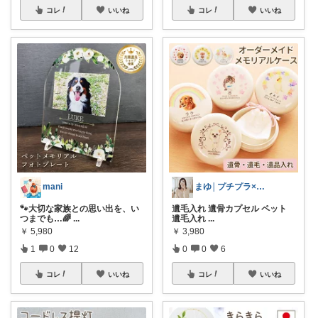
コレ
いいね
コレ
いいね
mani
まゆ│プチプラ×ご褒美スイーツ
🐾大切な家族との思い出を、い
遺毛入れ 遺骨カプセル ペット
つまでも…🌈
...
遺毛入れ
...
￥
5,980
￥
3,980
1
0
12
0
0
6
コレ
いいね
コレ
いいね