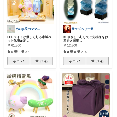
めい|4児のママおすすめ
💗ラズベリー💗
LEDライトが優しく灯る木製ペ
🎀 やさしい灯りでご先祖様をお
ット仏壇🌿足
...
迎え🌿国産
...
￥
61,800
￥
12,800
0
1
37
0
0
216
コレ
いいね
コレ
いいね