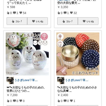
う"って伝えたく
...
空の大切な愛犬
...
￥
598
￥
3,350
0
1
54
0
1
32
コレ
いいね
コレ
いいね
うさぎLove♡🐰みーちゃん🐰
うさぎLove♡🐰みーちゃん🐰
🪽🐾大切なうちの子のための、
🐾大切なうちの子のための小さ
世界にひとつの
...
な仏具🕊️
...
￥
7,200
￥
2,400
0
0
0
0
0
1