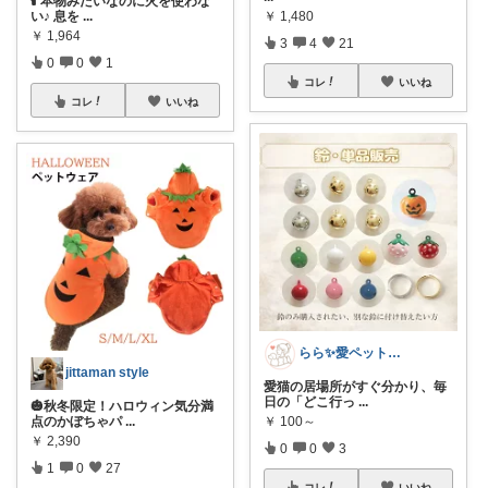
🕯️ 本物みたいなのに火を使わな
い♪ 息を
...
￥
1,480
￥
1,964
3
4
21
0
0
1
コレ
いいね
コレ
いいね
らら✨愛ペットと暮らすコスパ名品ハンター
jittaman style
愛猫の居場所がすぐ分かり、毎
日の「どこ行っ
...
🎃秋冬限定！ハロウィン気分満
点のかぼちゃパ
...
￥
100～
￥
2,390
0
0
3
1
0
27
コレ
いいね