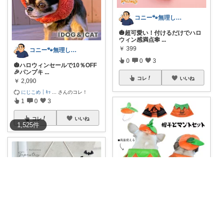
コニー🐾無理しない暮らしROOM✨
🎃超可愛い！付けるだけでハロ
ウィン感満点🕸
...
￥
399
コニー🐾無理しない暮らしROOM✨
0
0
3
🎃ハロウィンセールで10％OFF
🎉パンプキ
...
コレ
いいね
￥
2,090
にじこめ┇ｷｯ
...
さんのコレ！
1
0
3
コレ
いいね
1,525
件
コニー🐾無理しない暮らしROOM✨
🎃ハロウィン主役級の可愛さ✨