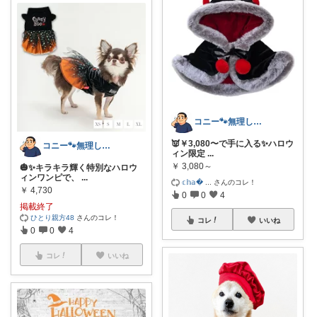
コニー🐾無理しない暮らしROOM✨
👿￥3,080〜で手に入る✨ハロウ
コニー🐾無理しない暮らしROOM✨
ィン限定
...
￥
3,080～
🎃✨キラキラ輝く特別なハロウ
ィンワンピで、
...
𝕔𝕙𝕒
...
さんのコレ！
￥
4,730
0
0
4
掲載終了
ひとり親方48
さんのコレ！
コレ
いいね
0
0
4
コレ
いいね