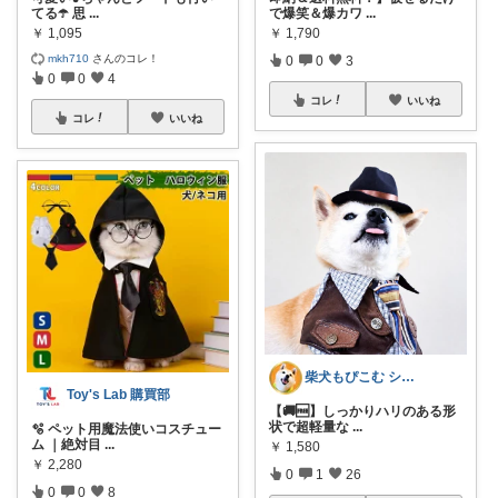
てる☂️ 思
...
で爆笑＆爆カワ
...
￥
1,095
￥
1,790
mkh710
さんのコレ！
0
0
3
0
0
4
コレ
いいね
コレ
いいね
柴犬もぴこむ シニア犬との素敵な暮らし
Toy's Lab 購買部
【🚚🆓️】しっかりハリのある形
状で超軽量な
...
🫧 ペット用魔法使いコスチュー
ム ｜絶対目
...
￥
1,580
￥
2,280
0
1
26
0
0
8