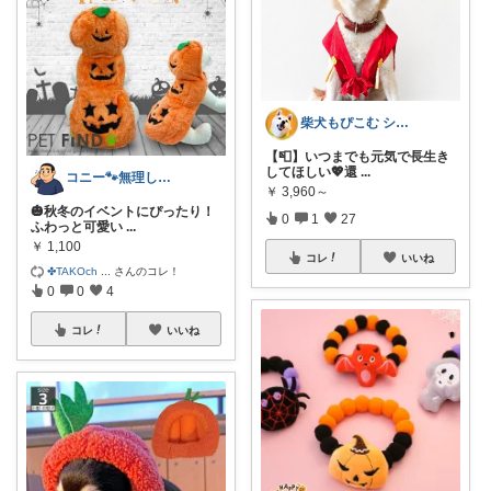
柴犬もぴこむ シニア犬との素敵な暮らし
【📮】いつまでも元気で長生き
してほしい💖還
...
コニー🐾無理しない暮らしROOM✨
￥
3,960～
🎃秋冬のイベントにぴったり！
0
1
27
ふわっと可愛い
...
￥
1,100
コレ
いいね
✤TAKOch
...
さんのコレ！
0
0
4
コレ
いいね