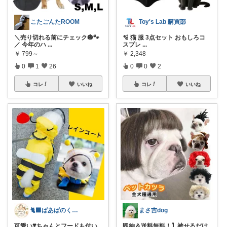
こたごんたROOM
Toy's Lab 購買部
＼売り切れる前にチェック🎃🐾
🫧 猫 服 3点セット おもしろコ
／ 今年のハ
...
スプレ
...
￥
799～
￥
2,348
0
1
26
0
0
2
コレ
いいね
コレ
いいね
🐈‍⬛ばあばのくらしメモ🐾
まさ吉dog
可愛い❣️ちゃんとフードも付い
即納＆送料無料！】被せるだけ