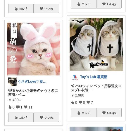
コレ
いいね
コレ
いいね
Toy's Lab 購買部
うさぎLove♡🐰みーちゃん🐰
🫧 ハロウィン ペット用修道女コ
スプレ衣装
...
🐱🐰かわいさ爆発💕✨ うさぎに
変身♪ ペ
...
￥
2,980
￥
490～
0
0
7
0
1
11
コレ
いいね
コレ
いいね