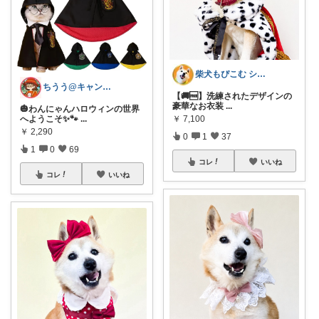
柴犬もぴこむ シニア犬との素敵な暮らし
ちうう@キャンプとネコ様が好きです
【🚚🆓️】洗練されたデザインの
豪華なお衣装
...
🎃わんにゃんハロウィンの世界
へようこそ✨🐾
...
￥
7,100
￥
2,290
0
1
37
1
0
69
コレ
いいね
コレ
いいね