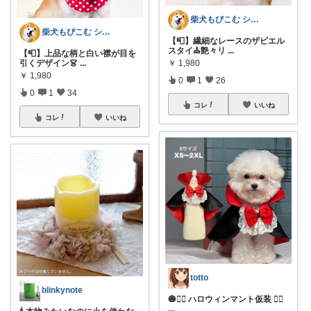
柴犬もぴこむ シニア犬との素敵な暮らし
柴犬もぴこむ シニア犬との素敵な暮らし
【📮】繊細なレースのザビエル
スタイ⛪艶々リ
...
【📮】上品な柄と白い襟が目を
引くデザイン👗
...
￥
1,980
￥
1,980
0
1
26
0
1
34
コレ
いいね
コレ
いいね
totto
blinkynote
🎃🧙‍♂️ ハロウィンマント仮装 🧙‍♀️
...