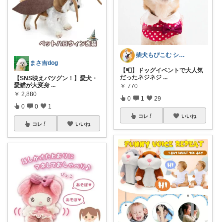
柴犬もぴこむ シニア犬との素敵な暮らし
まさ吉dog
【📮】ドッグイベントで大人気
だったネジネジ
...
【SNS映えバツグン！】愛犬・
愛猫が大変身
...
￥
770
￥
2,880
0
1
29
0
0
1
コレ
いいね
コレ
いいね