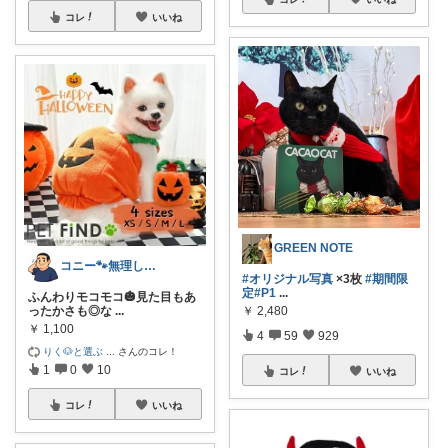
コレ
いいね
GREEN NOTE
コニー🐾無理しない暮らしROOM✨
#オリジナル写真
×3枚
#期間限
定
#P1
...
ふんわりモコモコ🎃見た目もあ
ったかさも◎な
...
￥
2,480
￥
1,100
4
59
929
りく🐶と選ぶ
...
さんのコレ！
1
0
10
コレ
いいね
コレ
いいね