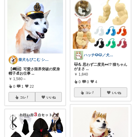
ハッチ🐶🐱／犬猫グッズroom
柴犬もぴこむ シニア犬との素敵な暮らし
🐱💪 思わず二度見👀!? 猫ちゃん
がまさ
...
【🚚🆓️】可愛さ限界突破の変身
帽子👒お仕事
...
￥
1,840
￥
1,580～
0
0
4
0
1
22
コレ
いいね
コレ
いいね