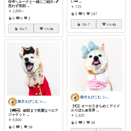
い🕶️
...
🐶⛑️＼ルーナと一緒にご紹介♪💕
思わず笑顔
...
￥
715
￥
1,600～
0
5
197
0
0
2
コレ
いいね
コレ
いいね
柴犬もぴこむ シニア犬との素敵な暮らし
柴犬もぴこむ シニア犬との素敵な暮らし
【📮】オーロラきらめくアイド
ルりぼん🎀世界
...
【🚚🆓️】 細部まで美麗なベロア
ジャケット
...
￥
1,320
￥
6,600
0
1
38
0
1
38