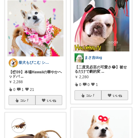
まさ吉dog
柴犬もぴこむ シニア犬との素敵な暮らし
【二度見必至の可愛さ😂】被せ
るだけで劇的変
...
【📦39】本場Hawaiiの華やかヘ
ッドバ
...
￥
2,280
￥
2,288
0
0
1
0
1
21
コレ
いいね
コレ
いいね