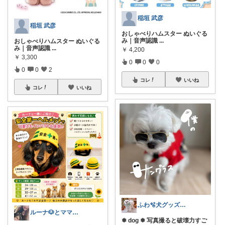
稲垣 武彦
稲垣 武彦
おしゃべりハムスター ぬいぐる
み｜音声認識
...
おしゃべりハムスター ぬいぐる
み｜音声認識
...
￥
4,200
￥
3,300
0
0
0
0
0
2
コレ
いいね
コレ
いいね
ふわ🫧犬グッズ┊育児┊美容
ルーナ🐶とママのおすすめROOM✨
❅ dog ❅ 写真撮ると破壊力すご