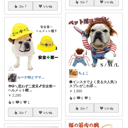
コレ
いいね
コレ
いいね
ちょこ
ルーナ🐶とママのおすすめROOM✨
🎃インスタでよく見る大人気コ
スプレがこれ🤣
...
⛑️🐶＼思わず二度見💕安全第一
ヘルメット帽
...
￥
1,980
￥
2,280
0
0
1
0
0
1
コレ
いいね
コレ
いいね