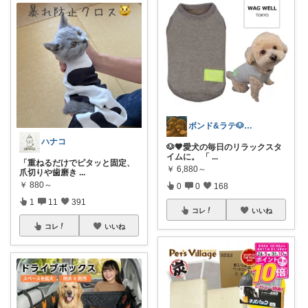
ボンド&ラテ🐶経由購入感謝です🙇
ハナコ
🐶🤎愛犬の毎日のリラックスタ
イムに。 「
...
「重ねるだけでピタッと固定、
￥
6,880～
爪切りや歯磨き
...
￥
880～
0
0
168
1
11
391
コレ
いいね
コレ
いいね