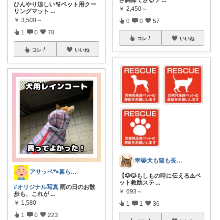
さ調節できるフ
...
ひんやり涼しい🫧ペット用クー
￥
2,450～
リングマット︎
...
￥
3,500～
0
0
57
1
0
78
コレ
いいね
コレ
いいね
幸😸犬も猫も長生きしよう〜
アサッペ🐾暮らしを整える愛用品セレクト
【🐶🐱もしもの時に伝える⚠️ペ
ット救助ステ
...
#オリジナル写真
雨の日のお散
￥
693～
歩も、これが
...
￥
1,580
1
1
36
1
0
223