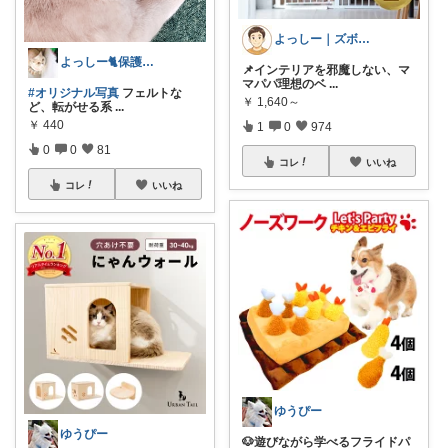
よっしー｜ズボラでもおしゃれに整えたい
よっしー🐈保護猫暮らし
📌インテリアを邪魔しない、マ
マパパ理想のベ
...
#オリジナル写真
フェルトな
￥
1,640～
ど、転がせる系
...
￥
440
1
0
974
0
0
81
コレ
いいね
コレ
いいね
ゆうぴー
ゆうぴー
🐶遊びながら学べるフライドパ