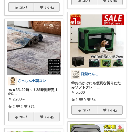
コレ
いいね
コレ
いいね
口髭わんこ
さっちん🍀朝コレ
🐶お出かけにも便利な折りたた
みソフトクレー
...
≪🔥8/4 20時～！28時間限定 1
￥
5,500
0%
...
￥
2,980～
1
0
64
2
2
871
コレ
いいね
コレ
いいね