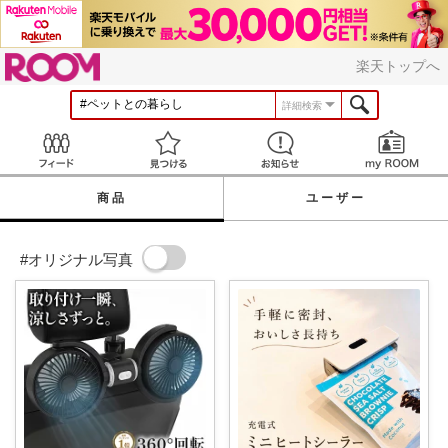
ROOM
楽天トップへ
詳細検索
Feed
見つける
お知らせ
商品
ユーザー
#オリジナル写真