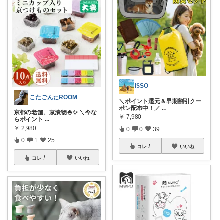
ISSO
こたごんたROOM
＼ポイント還元＆早期割引クー
ポン配布中！／
...
京都の老舗、京漬物🍚✨ ＼今な
￥
7,980
らポイント
...
￥
2,980
0
0
39
0
1
25
コレ
いいね
コレ
いいね