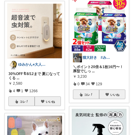
猫大好き #みなさんのお気持ちに感謝
ゆみかん⭐︎大人の暮らし研究室
＼ポイント20倍＆1枚16円〜！
厚型でしっ
...
30%OFF🔖8/12まで 夏になって
￥
3,230
くる
...
￥
2,580
0
34
129
4
1
1266
コレ
いいね
コレ
いいね