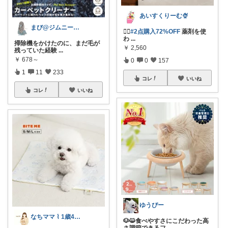
あいすくりーむ🍨
まび@ジムニー通勤🚗働き女子
❤️‍🔥
#2点購入72%OFF
薬剤を使
わ
...
掃除機をかけたのに、まだ毛が
￥
2,560
残っていた経験
...
￥
678～
0
0
157
1
11
233
コレ
いいね
コレ
いいね
ゆうぴー
なちママ ⌇ 1歳4歳ママ
🐶😺食べやすさにこだわった高