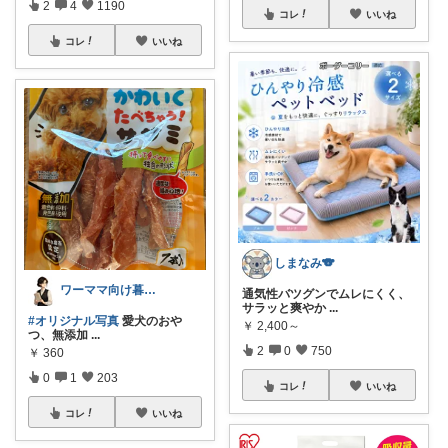
2
4
1190
コレ
いいね
コレ
いいね
しまなみ🐨
ワーママ向け暮らしの便利グッズROOM
通気性バツグンでムレにくく、
サラッと爽やか
...
#オリジナル写真
愛犬のおや
￥
2,400～
つ、無添加
...
2
0
750
￥
360
0
1
203
コレ
いいね
コレ
いいね