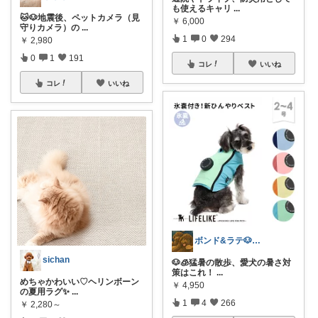
も使えるキャリ
...
🐱🐶地震後、ペットカメラ（見
￥
6,000
守りカメラ）の
...
1
0
294
￥
2,980
0
1
191
コレ
いいね
コレ
いいね
ボンド&ラテ🐶経由購入感謝です🙇
sichan
🐶🧊猛暑の散歩、愛犬の暑さ対
策はこれ！
...
めちゃかわいい♡ヘリンボーン
￥
4,950
の夏用ラグ✨
...
1
4
266
￥
2,280～