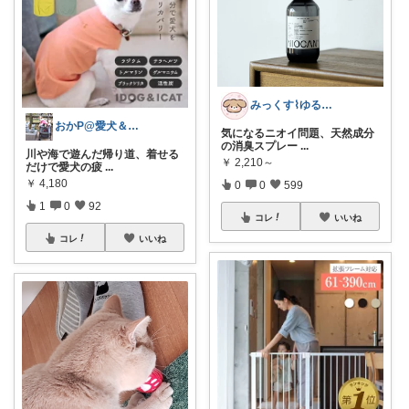
みっくす⌇ゆる暮らし𓂃𖠿
おかP@愛犬＆電脳生活
気になるニオイ問題、天然成分
の消臭スプレー
...
川や海で遊んだ帰り道、着せる
￥
2,210～
だけで愛犬の疲
...
￥
4,180
0
0
599
1
0
92
コレ
いいね
コレ
いいね