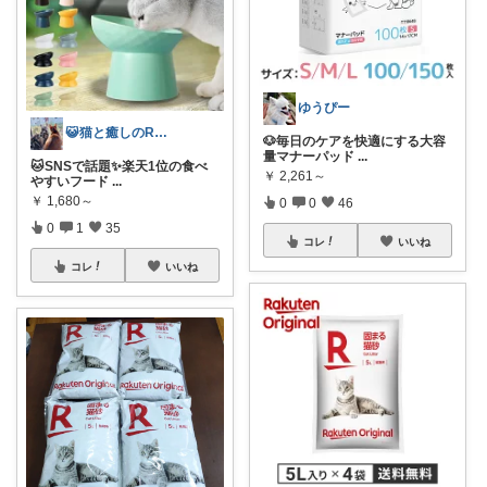
ゆうぴー
😺猫と癒しのRoom😺
🐶毎日のケアを快適にする大容
量マナーパッド
...
🐱SNSで話題✨楽天1位の食べ
￥
2,261～
やすいフード
...
￥
1,680～
0
0
46
0
1
35
コレ
いいね
コレ
いいね