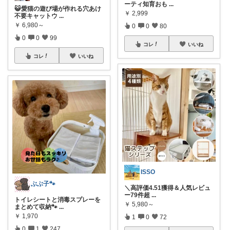
ーティ知育おも
...
😺愛猫の遊び場が作れる穴あけ
￥
2,999
不要キャットウ
...
￥
6,980～
0
0
80
0
0
99
コレ
いいね
コレ
いいね
ISSO
ぶぶ子🐾
＼高評価4.51獲得＆人気レビュ
ー79件超
...
トイレシートと消毒スプレーを
￥
5,980～
まとめて収納🐾
...
￥
1,970
1
0
72
0
1
247