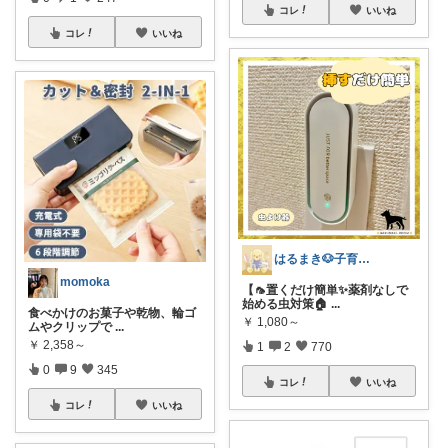
コレ
いいね
コレ
いいね
はるまき🐶子育て中
momoka
【🦟置くだけ簡単✨薬剤なしで
始める虫対策🏠
...
食べかけのお菓子や乾物、輪ゴ
￥
1,080～
ムやクリップで
...
￥
2,358～
1
2
770
0
9
345
コレ
いいね
コレ
いいね