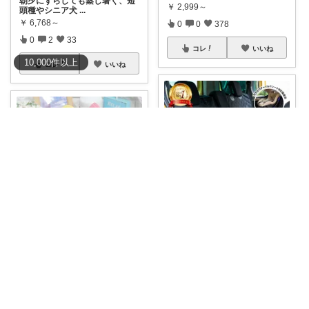
朝夕にずらしても蒸し暑く、短
￥
2,999～
頭種やシニア犬
...
￥
6,768～
0
0
378
0
2
33
コレ
いいね
10,000
件
以上
コレ
いいね
おかP@愛犬＆電脳生活
こたごんたROOM
​水遊びした愛犬を後部座席に乗
せても車を汚
...
えっ、こんなエリカラある
￥
3,180～
の！？🐶🐱💕 「
...
￥
898～
2
0
132
0
0
30
コレ
いいね