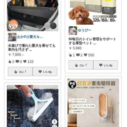
ゆうぴー
おかP@愛犬＆電脳生活
🐶毎日のトイレ管理をサポート
する厚型ペット
...
​水遊びで濡れた愛犬を乗せても
￥
5,980
車内を汚さず
...
￥
7,900～
1
2
550
2
0
133
コレ
いいね
コレ
いいね