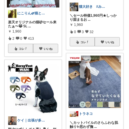
猫大好き #みなさんのお気持ちに感謝
にこりん🌿猫と暮らす主婦のROOM😹
＼セール特価1,960円★しっか
り固まるお
...
楽天オリジナルの猫砂セール来
￥
1,960
たぁ〜😹 5L
...
￥
1,960
0
3
32
2
0
413
コレ
いいね
コレ
いいね
トラネコ
ケイ｜出張が多い50代の旅の相棒えらび
＼カットパイルのさらふわな肌
触り✨思わず撫
...