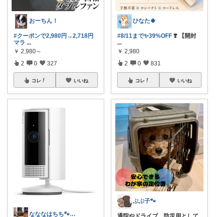
おーちん！
ひなた🍀
#クーポンで2,980円→2,718円
#8/11まで✨39%OFF
❣️ 【開封
マラ
...
...
￥
2,980～
￥
2,980
2
0
327
2
0
831
コレ
いいね
コレ
いいね
ぶぶ子🐾
なななはちち🐾猫とおトクと美味しいもの
通院やドライブ、防災用として