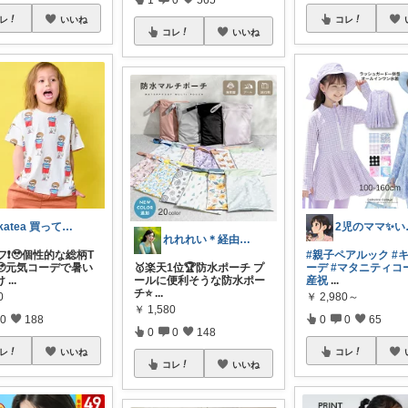
レ
いいね
コレ
コレ
いいね
okatea 買ってよかった
2児の
れれれい＊経由購入ありがとうございます
フ❗️🥹個性的な総柄T
#親子ペアルック
#
🥹元気コーデで暑い
🥇楽天1位🏆防水ポーチ プ
ーデ
#マタニティコ
け
...
ールに便利そうな防水ポー
産祝
...
チ⭐️
...
0
￥
2,980～
￥
1,580
0
188
0
0
65
0
0
148
レ
いいね
コレ
コレ
いいね