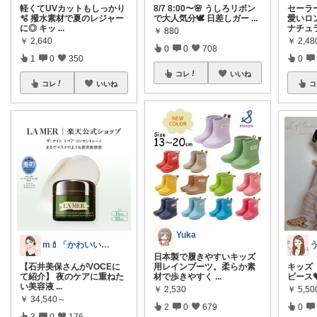
軽くてUVカットもしっかり
8/7 8:00〜🌸 うしろリボン
セーラ
🫧 撥水素材で夏のレジャー
で大人気分🕊️ 日差しガー
...
愛いロン
に◎ キッ
...
ナチュ
￥
880
￥
2,640
￥
2,48
0
0
708
1
0
350
0
コレ
いいね
コレ
いいね
コ
Yuka
m💄「かわいい」は、作れる。
日本製で履きやすいキッズ
【石井美保さんがVOCEに
用レインブーツ。柔らか素
キッズ
て紹介】 夜のケアに重ねた
材で歩きやすく
...
ピース
い美容液
...
￥
2,530
￥
5,50
￥
34,540～
2
0
679
0
3
0
176