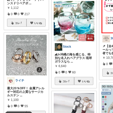
ンスドリペアボ
...
￥
1,112
0
0
217
コレ
いいね
📌【
Stock
ールっ
者でも
🌊✨沖縄の海を感じる、特
￥
10,7
別な名入れペアグラス 琉球
ガラスなら
...
0
￥
6,640
0
0
60
コ
ライチ
コレ
いいね
最大20％OFF！ 金属アレル
ギー対応の上質なサージカ
ルステン
...
￥
1,100
0
0
55