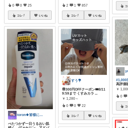
0
0
25
2
1
857
コ
コレ
いいね
コレ
いいね
y
#1,00
すう💐
高評価
￥
1,00
🉐300円OFFクーポン🎟️8/11
9:59まで くすみカラ
...
0
￥
1,280～
0
0
22
コ
toron🍀皆様に感謝です💓
コレ
いいね
べたつかず一日うるおい肌
続く。ヴァセリン アドバ