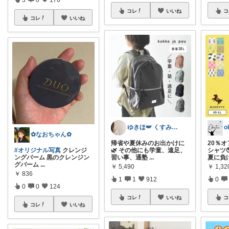
コレ
いいね
コ
コレ
いいね
ゆきほ🪽 くすみカラー×小学生ママ
✿なおちゃん✿
帰省や夏休みのお出かけに
20％オ
#オリジナル写真
クレンジ
🌿 その他にも学童、遠足、
シャツ
ングバーム 黒のクレンジン
習い事、通塾
...
夏に負
グバーム
...
￥
5,490
￥
1,32
￥
836
1
1
912
0
0
0
124
コレ
いいね
コ
コレ
いいね