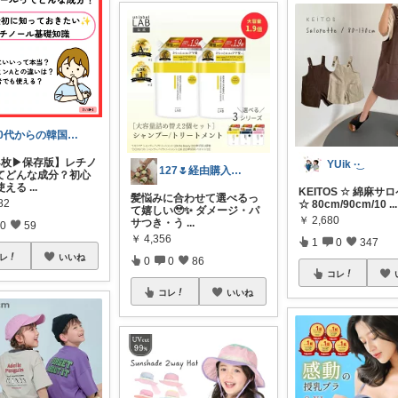
30代からの韓国美容研究室🧪
全4枚▶保存版】レチノ
YUik ·͜· ︎︎
127🌷経由購入感謝✨
てどんな成分？初心
使える
...
KEITOS ☆ 綿麻サ
髪悩みに合わせて選べるっ
82
☆ 80cm/90cm/10
...
て嬉しい🥹✨ ダメージ・パ
￥
2,680
サつき・う
...
0
59
￥
4,356
1
0
347
レ
いいね
0
0
86
コレ
コレ
いいね