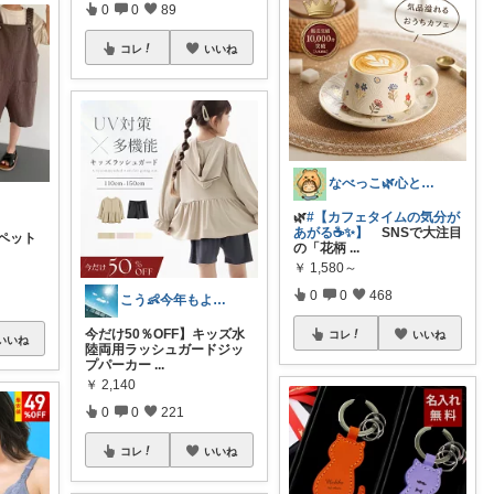
0
0
89
コレ
いいね
なべっこ🌿心と体を整える暮らし
🌿
#【カフェタイムの気分が
あがる☕✨】
SNSで大注目
ロペット
の「花柄
...
￥
1,580～
0
0
468
こう👶今年もよろしくお願いします🥹
今だけ50％OFF】キッズ水
コレ
いいね
いいね
陸両用ラッシュガードジッ
プパーカー
...
￥
2,140
0
0
221
コレ
いいね