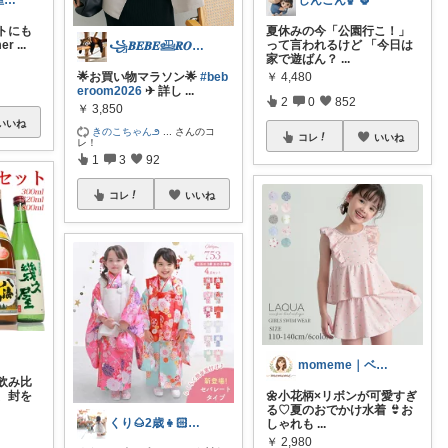
こりんの小部屋🍎ひとりっ子ママ｜朝コレ
しんごん🏀🦍
トにも
夏休みの今「公園行こ！」
mer
...
って言われるけど 「今日は
꧁𝑩𝑬𝑩𝑬𓊝𝑹𝑶𝑶𝑴꧂
家で遊ばん？
...
￥
4,480
🌟お買い物マラソン🌟
#beb
eroom2026
✈︎ 詳し
...
2
0
852
￥
3,850
いいね
きのこちゃん౨
...
さんのコ
コレ
いいね
レ！
1
3
92
コレ
いいね
momeme｜ベビー&キッズ専門店
飲み比
、封を
🌼小花柄×リボンが可愛すぎ
る♡夏のおでかけ水着 👙お
くり🌰2歳👧🏻ママ❀育児/洋服
しゃれも
...
￥
2,980