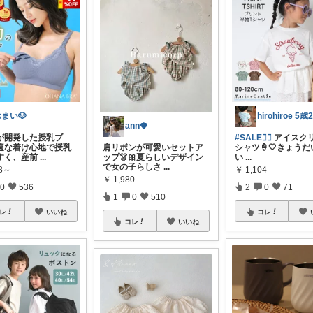
まい🐶
ann🍓
が開発した授乳ブ
#SALE❤️‍🔥
アイスクリ
適な着け心地で授乳
肩リボンが可愛いセットア
シャツ🍦🤍きょう
すく、産前
...
ップ👗🎀夏らしいデザイン
い
...
で女の子らしさ
...
98～
￥
1,104
￥
1,980
0
536
2
0
71
1
0
510
レ
いいね
コレ
コレ
いいね