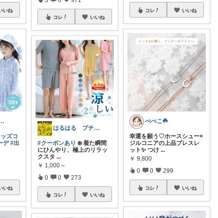
いいね
コレ
いいね
コレ
いいね
ママ✨いつもありがとう❣️
ぺぺこ☘️
はるはる プチプラで楽しく♡*.+゜
キッズコ
幸運を願う♡ホースシュー×
ーデ
#出
#クーポンあり
❄️ 着た瞬間
ジルコニアの上品ブレスレ
にひんやり、極上のリラッ
ット✨ つけ
...
クスタ
...
￥
9,800
￥
1,000～
0
0
299
0
0
273
いいね
コレ
いいね
コレ
いいね