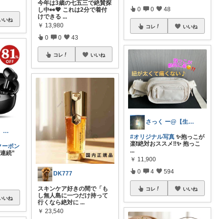
今年は3歳の七五三で絶賛探
0
0
48
し中👀💖 これは2分で着付
けできる
...
いいね
￥
13,980
コレ
いいね
0
0
43
コレ
いいね
さっく ー@【生活を便利に】
あずきゃり○o。.🐟🐠
#オリジナル写真
✨抱っこが
楽❗️絶対おススメ‼️✨ 抱っこ
クーポン
...
連続”
￥
11,900
0
4
594
DK777
スキンケア好きの間で「も
コレ
いいね
し無人島に一つだけ持って
いいね
行くなら絶対に
...
￥
23,540