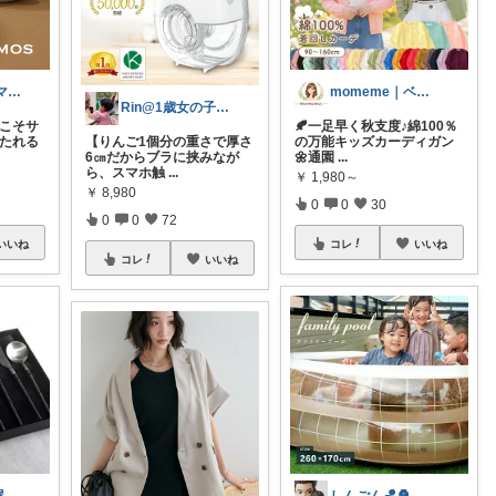
CORIN＊姉妹ママ＊ぜんぶオリ写＊
momeme｜ベビー&キッズ専門店
Rin@1歳女の子ママ
夏こそサ
🍂一足早く秋支度♪綿100％
保たれる
【りんご1個分の重さで厚さ
の万能キッズカーディガン
6㎝だからブラに挟みなが
🌼通園
...
ら、スマホ触
...
￥
1,980～
￥
8,980
0
0
30
0
0
72
いいね
コレ
いいね
コレ
いいね