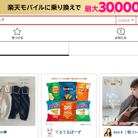
詳細検索
見つける
nn🍓
てるてるぼーず
aya🌷｜朝コ