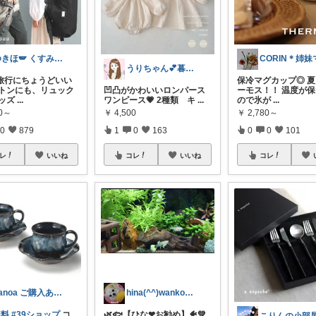
ゆきほ🪽 くすみカラー×小学生ママ
うりちゃん💕暮らし🏡キッズ👶ママ
旅行にちょうどいい
保冷マグカップ◎ 
ボストンにも、リュック
凹凸がかわいいロンパース
ーモス！！ 温度が
キッズ
...
ワンピース💗 2種類 キ
...
ので氷が
...
40～
￥
4,500
￥
2,780～
0
879
1
0
163
0
0
101
レ
いいね
コレ
いいね
コレ
kanoa ご購入ありがとうございます
hina(^^)wanko🥰友達感謝❤
無料
#39ショップ
コ
🌿🐟️【ひな❤お勧め】🐠💚