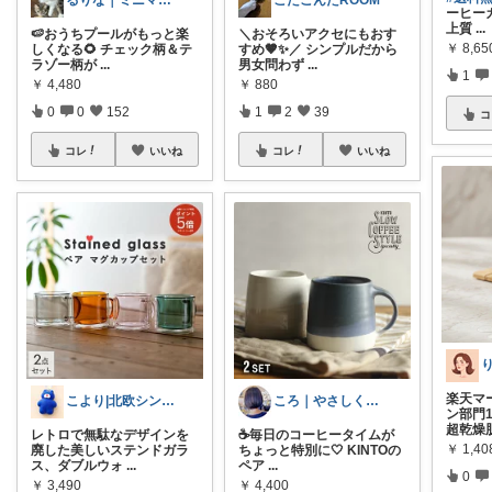
るりな｜ミニマルに暮らしたいワーママ🌱
こたごんたROOM
ーヒー
上質
...
🍉おうちプールがもっと楽
＼おそろいアクセにもおす
￥
8,6
しくなる🌻 チェック柄＆テ
すめ🤎✨／ シンプルだから
ラゾー柄が
...
男女問わず
...
1
￥
4,480
￥
880
0
0
152
1
2
39
コ
コレ
いいね
コレ
いいね
楽天マ
こより|北欧シンプル淡色大好き保育士
ころ｜やさしく整う暮らしの道具🌿
ン部門
超乾燥
レトロで無駄なデザインを
☕️毎日のコーヒータイムが
￥
1,40
廃した美しいステンドガラ
ちょっと特別に🤍 KINTOの
ス、ダブルウォ
...
ペア
...
0
￥
3,490
￥
4,400