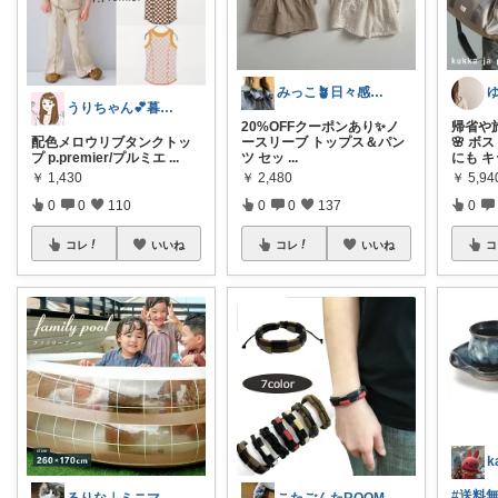
みっこ🪴日々感謝🌷いいね上限🙏
うりちゃん💕暮らし🏡キッズ👶ママ
20%OFFクーポンあり✨ノ
帰省や
配色メロウリブタンクトッ
ースリーブ トップス＆パン
🌸 
プ p.premier/プルミエ
...
ツ セッ
...
にも 
￥
1,430
￥
2,480
￥
5,9
0
0
110
0
0
137
0
コレ
いいね
コレ
いいね
コ
#送料