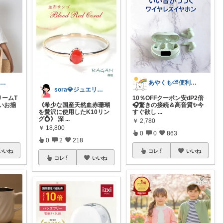
hirohiroe 5歳2歳👦👧
あやくも⛅便利なもの、おしゃれなもの
sora💎ジュエリールーム
ームT
10％OFFクーポン安dP2倍
だいお揃
《希少な国産天然血赤珊瑚
🎧驚きの接続＆高音質✨今
を贅沢に使用したK10リン
すぐ欲し
...
グ💍》 深
...
￥
2,780
￥
18,800
0
0
863
0
2
218
いいね
コレ
いいね
コレ
いいね