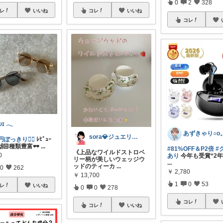
0
2
328
レ
いいね
コレ
いいね
コレ
ᴜɪ 𓂃
sora💎ジュエリールーム
0円ぽっきり❤️‍🔥
ﾚﾋﾞｭｰ
🏻種類豊富🕶
...
#81%OFF＆P2倍
#
《上品なワイルドストロベ
0
あり
今年も受賞“2年
リー柄が美しいウェッジウ
...
ッドのティーカ
...
0
262
￥
2,780
￥
13,700
1
0
53
レ
いいね
0
0
278
コレ
コレ
いいね