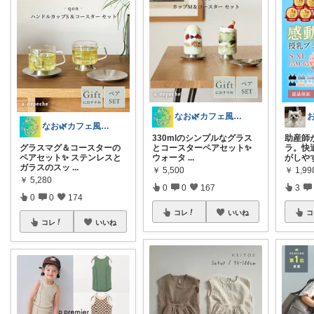
なお🌿カフェ風インテリア・雑貨好き
お
なお🌿カフェ風インテリア・雑貨好き
330mlのシンプルなグラス
助産師
グラスマグ＆コースターの
とコースターペアセット✨
ラ。快
ペアセット✨ ステンレスと
ウォータ
...
がしや
ガラスのスッ
...
￥
5,500
￥
1,9
￥
5,280
0
0
167
3
0
0
174
コレ
いいね
コ
コレ
いいね