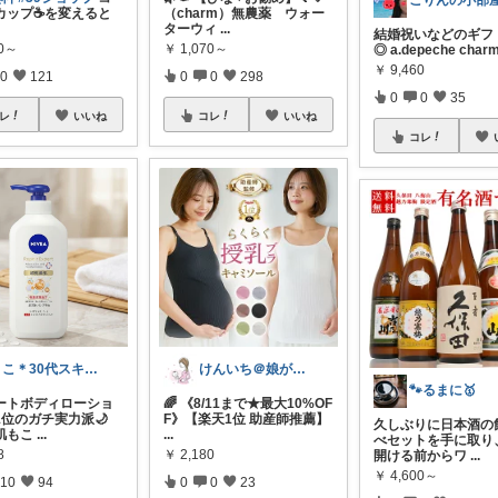
カップ☕️を変えると
（charm）無農薬 ウォー
ターウィ
...
結婚祝いなどのギフ
50～
￥
1,070～
◎ a.depeche char
￥
9,460
0
121
0
0
298
0
0
35
レ
いいね
コレ
いいね
コレ
りこ＊30代スキンケア研究員
けんいち＠娘が喜んだマタニティ用品
🐾るまに🥇
ートボディローショ
🌈 《8/11まで★最大10%OF
1位のガチ実力派🌙
F》【楽天1位 助産師推薦】
久しぶりに日本酒の
肌もこ
...
...
べセットを手に取り
8
￥
2,180
開ける前からワ
...
￥
4,600～
10
94
0
0
23