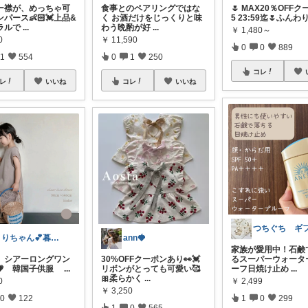
ー襟が、めっちゃ可
食事とのペアリングではな
🌷 MAX20％OFFク
パース👶🏻💓上品&
く お酒だけをじっくりと味
5 23:59迄🌷ふんわ
ラルで
...
わう晩酌が好
...
￥
1,480～
0
￥
11,590
0
0
889
1
554
0
1
250
コレ
レ
いいね
コレ
いいね
うりちゃん💕暮らし🏡キッズ👶ママ
ann🍓
家族が愛用中！石鹸
 シアーロングワン
30%OFFクーポンあり👀💓
るスーパーウォータ
💗 韓国子供服
...
リボンがとっても可愛い🥰
ーフ日焼け止め
...
🎀柔らかく
...
0
￥
2,499
￥
3,250
0
122
1
0
299
1
0
565