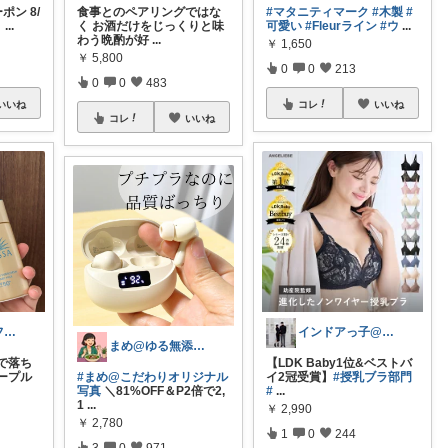
ーポン 8/
食事とのペアリングではな
#マタニティマーク
#木製
#
り
...
く お酒だけをじっくりと味
可愛い
#Fleurライン
#ウ
...
わう晩酌が好
...
￥
1,650
￥
5,800
0
0
213
0
0
483
いいね
コレ
いいね
コレ
いいね
つちぐち ギフト*暮らし
インドアっ子@ご購入ありがとうございます
まめ@ゆる無添加でミニマル生活☕
で落ち
【LDK Baby1位&ベストバ
ープル
#まめ@こだわりオリジナル
イ2冠受賞】
#授乳ブラ部門
写真
＼81%OFF＆P2倍で2,
#
...
1
...
￥
2,990
￥
2,780
1
0
244
3
0
971