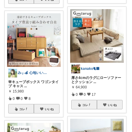
kanako🐈‍⬛
みぃ🍎 心地いい暮らし
厚さ4cmのラグにローソファー
🌸キューブボックス ワゴンタイ
とクッション
...
プ キャス
...
￥
64,900
￥
15,980
0
0
17
0
0
8
コレ
いいね
コレ
いいね