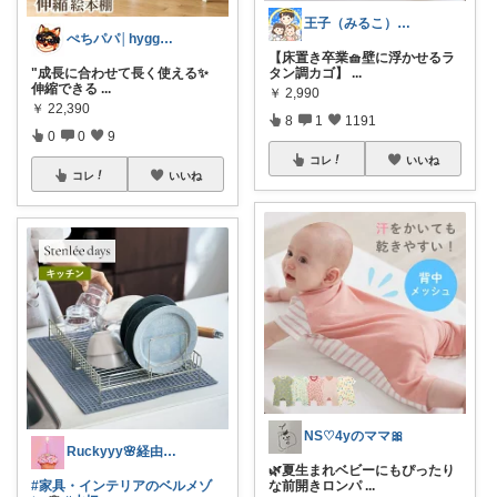
王子（みるこ）👑便利グッズ×QOL向上
ぺちパパ│hyggeな心意気を大切に🌿
【床置き卒業🧺壁に浮かせるラ
"成長に合わせて長く使える✨️
タン調カゴ】
...
伸縮できる
...
￥
2,990
￥
22,390
8
1
1191
0
0
9
コレ
いいね
コレ
いいね
NS♡4yのママ🎀
Ruckyyy🌸経由感謝🙇‍♀️✨
🌿夏生まれベビーにもぴったり
#家具・インテリアのベルメゾ
な前開きロンパ
...