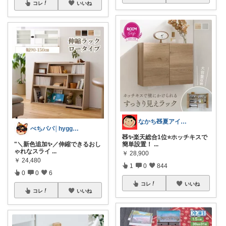
コレ
いいね
なかち🧸夏アイテム＆便利グッズ✨
ぺちパパ│hyggeな心意気を大切に🌿
🧸✨楽天総合1位⭐️ホッチキスで
"＼新色追加✨／伸縮できるおし
簡単設置！
...
ゃれなスライ
...
￥
28,900
￥
24,480
1
0
844
0
0
6
コレ
いいね
コレ
いいね