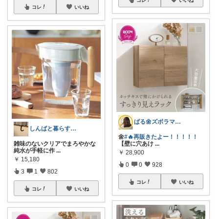
コレ
いいね
ぱる🌼ズボラママのラク家事
しんばと暮らす日々
🌼
#🔥再販きたよー！！！！！
雑味のないクリアでまろやかな
【壁に穴あけ
...
純水が手軽に作
...
￥
28,900
￥
15,180
0
0
928
3
1
802
コレ
いいね
コレ
いいね