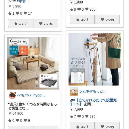
ン
🌸
#水切
...
￥
1,980
￥
3,990
0
0
365
1
0
17
コレ
いいね
コレ
いいね
ラムネ🌿もっと快適な暮らし 𖠿
ぺちパパ│hyggeな心意気を大切に🌿
🌿
#【立てかけるだけで設置完
"楽天1位✨ くつろぎ時間がもっ
了！✨】
玄関
...
と快適にな
...
￥
7,690
￥
64,900
7
0
936
0
0
6
コレ
いいね