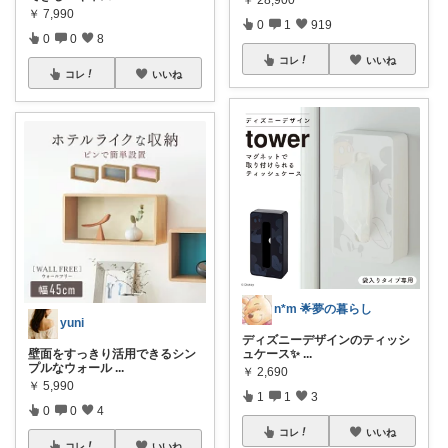
￥
7,990
0
1
919
0
0
8
コレ
いいね
コレ
いいね
n*m 🌟夢の暮らし
yuni
ディズニーデザインのティッシ
壁面をすっきり活用できるシン
ュケース✨
...
プルなウォール
...
￥
2,690
￥
5,990
1
1
3
0
0
4
コレ
いいね
コレ
いいね