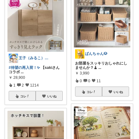
ぱんちゃん🐶
王子（みるこ）👑便利グッズ×QOL向上
お部屋をスッキリおしゃれにし
#待望の再入荷！✨️
【sakiさん
ませんか？🧹
...
コラボ
...
￥
3,990
￥
28,900
0
0
11
1
2
1214
コレ
いいね
コレ
いいね