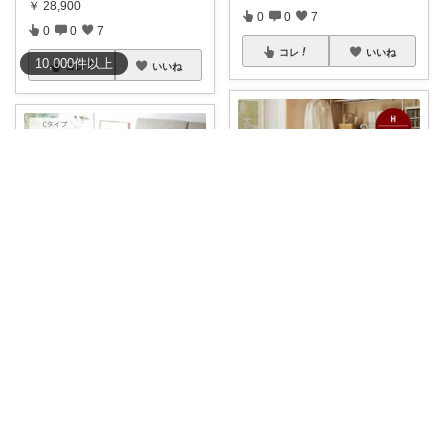
￥
28,900
0
0
7
0
0
7
コレ
いいね
10,000
件
以上
コレ
いいね
みるく 🧺 心地よい、上質な暮らしを
みるく 🧺 心地よい、上質な暮らしを
【お部屋が整う魔法のワゴン📖
【木のぬくもりで心解ける空間
✨】 🧺隙間
...
🪑☕️】 🧺
...
￥
7,990
￥
41,390
0
0
7
0
0
7
コレ
いいね
コレ
いいね