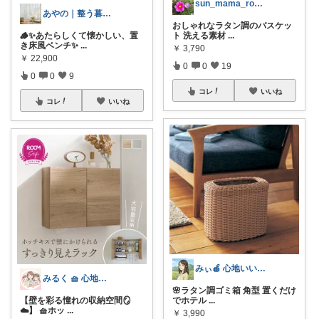
sun_mama_room
あやの｜整う暮らしROOM
おしゃれなラタン調のバスケッ
🪵✨あたらしくて懐かしい、置
ト 洗える素材
...
き床風ベンチ✨
...
￥
3,790
￥
22,900
0
0
19
0
0
9
コレ
いいね
コレ
いいね
みぃ🍎 心地いい暮らし
みるく 🧺 心地よい、上質な暮らしを
🌸ラタン調ゴミ箱 角型 置くだけ
【壁を彩る憧れの収納空間🪞
でホテル
...
☁️】 🧺ホッ
...
￥
3,990