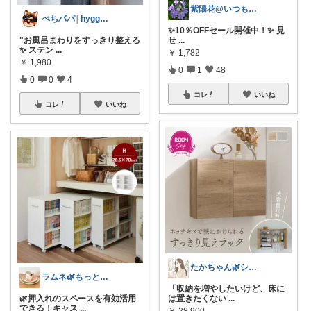
紫陽花@いつもありがとうございます💕
ぺちパパ│hyggeな心意気を大切に🌿
✨️10％OFFセール開催中！✨️ 見
"お風呂まわりをすっきり整える
せ
...
✨️ ステン
...
￥
1,782
￥
1,980
0
1
48
0
0
4
コレ
いいね
コレ
いいね
たかちゃん🌿シンプルで心地よい暮らし
ラムネ🌿もっと快適な暮らし 𖠿
「収納を増やしたいけど、床に
🌿押入れのスペースを有効活用
は置きたくない
...
できる！キャス
...
￥
28,900