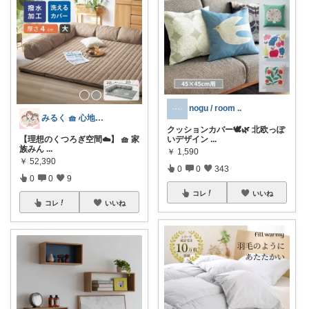
nogu / room ..
みるく 🧺 心地よい、上質な暮らしを
クッションカバー🕊️🌿 北欧っぽ
【理想のくつろぎ空間☁️】 🧺 家
いデザイン
...
族みん
...
￥
1,590
￥
52,390
0
0
343
0
0
9
コレ
いいね
コレ
いいね