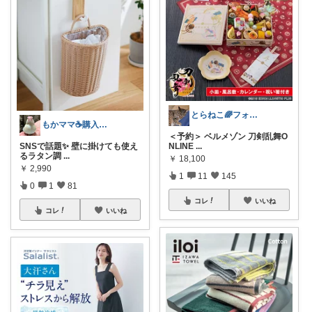
とらねこ🌈フォロー購入感謝です❗
もかママ☕️購入ありがとうございます💕
＜予約＞ ベルメゾン 刀剣乱舞O
SNSで話題✨ 壁に掛けても使え
NLINE
...
るラタン調
...
￥
18,100
￥
2,990
1
11
145
0
1
81
コレ
いいね
コレ
いいね