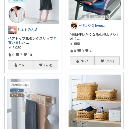
ぺちパパ│hyggeな心意気を大切に🌿
ちょもみん🎵
"毎日使いたくなる心地よさ✨️ il
ベアトップ風タンクスリップ
#
oi（
...
買いました
...
￥
690
￥
2,080
0
0
4
0
7
10
コレ
いいね
コレ
いいね