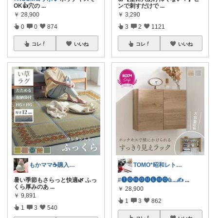
OK👍穴の
...
ンで刺すだけで
...
￥
28,900
￥
3,290
0
0
874
3
2
1121
コレ
いいね
コレ
いいね
もかママ☕️購入ありがとうございます💕
TOMO*昭和レトロ 📷🍎
暑い季節もさらっと快適🌿 ふっ
#🅣🅞︎🅜🅞︎🅜🅔︎🅜🅞︎︎︎︎Ҩ...✍
...
くら厚みのあ
...
￥
28,900
￥
9,891
1
3
862
1
3
540
コレ
いいね