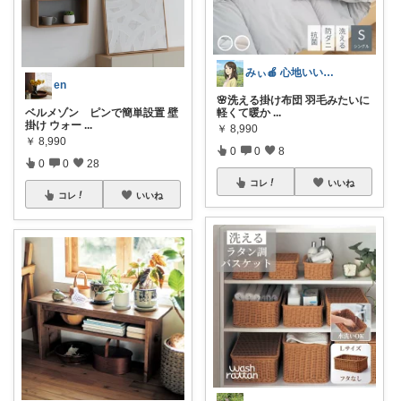
みぃ🍎 心地いい暮らし
en
🌸洗える掛け布団 羽毛みたいに
ベルメゾン ピンで簡単設置 壁
軽くて暖か
...
掛け ウォー
...
￥
8,990
￥
8,990
0
0
8
0
0
28
コレ
いいね
コレ
いいね