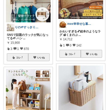
mee🌸幸せな暮らし
りの🌱すっきり×お気に入りの暮らし
かわいすぎる💕絵本のようなラ
SNSで話題のラックが気になっ
グ 🍯くまのぷ
...
てる🌱 ハン
...
￥
14,712
￥
15,900
1
0
142
3
1
870
コレ
いいね
コレ
いいね