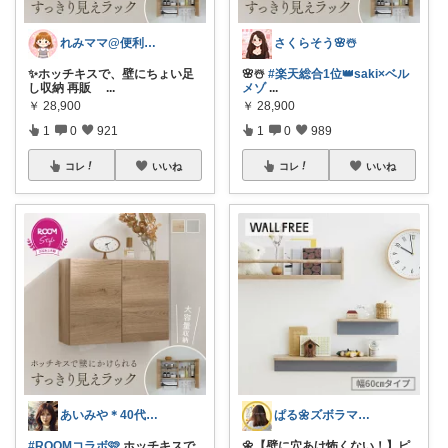
れみママ@便利雑貨¸¸kids
さくらそう‪🌸☃️
✨ホッチキスで、壁にちょい足
🌸☃️
#楽天総合1位👑saki×ベル
し収納 再販
...
メゾ
...
￥
28,900
￥
28,900
1
0
921
1
0
989
コレ
いいね
コレ
いいね
あいみや＊40代🌷くらしを楽しむ
ぱる🌼ズボラママのラク家事
#ROOMコラボ🩷
ホッチキスで
🌼【壁に穴あけ怖くない！】ピ