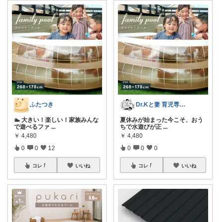
ふたつき
Dr.Kと妻 育児専門のお部屋
🏊 大きい！楽しい！家族みんな
夏休みが始まった今こそ、おう
で遊べるファ
...
ちで水遊びが正
...
￥
4,480
￥
4,480
0
0
12
0
0
0
コレ
いいね
コレ
いいね