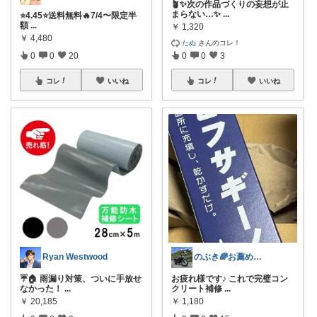
🪴✨次の作品づくりの妄想が止
まらない…✨
...
⭐️4.45⭐️送料無料🔥7/4〜限定半
額
...
￥
1,320
￥
4,480
たぬ
さんのコレ！
0
0
20
0
0
3
コレ
いいね
コレ
いいね
Ryan Westwood
のぶき🌈お薦めの逸品です🥰ご安全に❕
☔️🏠 雨漏り対策、ついに手放せ
お疲れ様です♪ これで完璧コン
なかった！
...
クリート補修
...
￥
20,185
￥
1,180