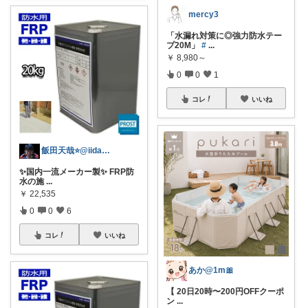
mercy3
「水漏れ対策に◎強力防水テー
プ20M」
#
...
￥
8,980～
0
0
1
コレ
いいね
飯田天哉⭐️@iida.tennya
✨国内一流メーカー製✨ FRP防
水の施
...
￥
22,535
0
0
6
コレ
いいね
あか@1m🎀
【 20日20時〜200円OFFクーポ
ン
...