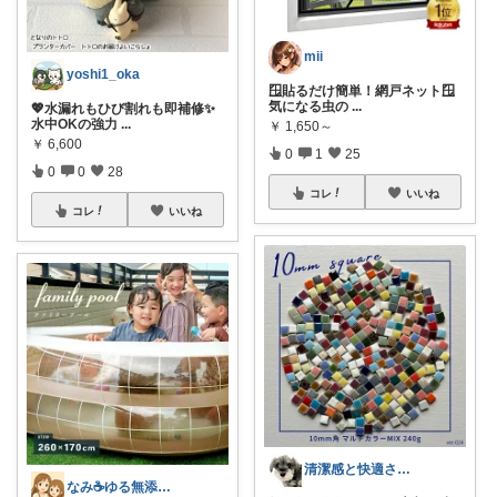
mii
yoshi1_oka
🪟貼るだけ簡単！網戸ネット🪟
気になる虫の
...
💖水漏れもひび割れも即補修✨
水中OKの強力
...
￥
1,650～
￥
6,600
0
1
25
0
0
28
コレ
いいね
コレ
いいね
清潔感と快適さを整える大人のインテリア部
なみ☕ゆる無添加🌱5歳差姉妹