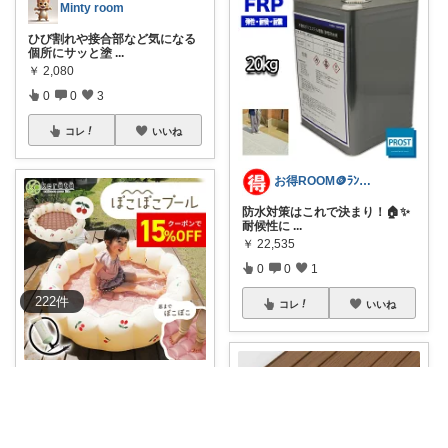
Minty room
ひび割れや接合部など気になる
個所にサッと塗
...
￥
2,080
0
0
3
コレ
いいね
お得ROOM🪙ﾗﾝｷﾝｸﾞ上位のご紹介
防水対策はこれで決まり！🏠✨
耐候性に
...
￥
22,535
0
0
1
222
件
コレ
いいね
あみ
初めてのお家プール良さそう🌻
☀️ 下がぽこ
...
￥
3,580～