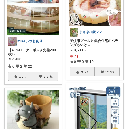
まさき/1歳ママ
子供用プール✨️ 集合住宅のベラ
mikaいつもありがとうございます♡
ンダもいけ
...
【40％OFFクーポン★先着200
￥
3,580～
枚 6/
...
売切れ
￥
4,480
0
0
10
0
2
22
コレ
いいね
コレ
いいね