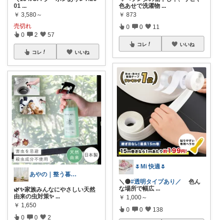
01
...
色あせで洗濯物
...
￥
3,580～
￥
873
売切れ
0
0
11
0
2
57
コレ
いいね
コレ
いいね
🌷Mi 快適🌷
あやの｜整う暮らしROOM
＼🟡
#透明タイプあり／
色ん
な場所で幅広
...
🌿✨家族みんなにやさしい天然
由来の虫対策✨
...
￥
1,000～
￥
1,650
0
0
138
0
0
2