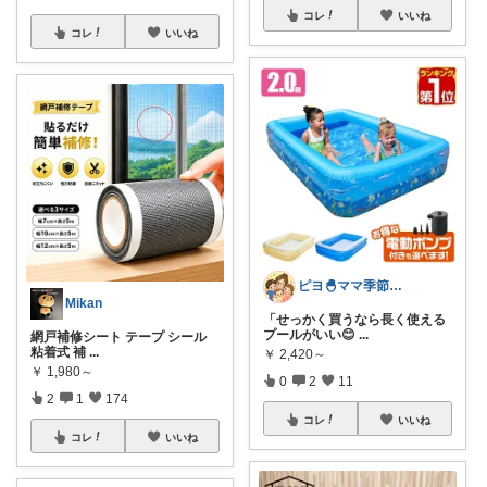
コレ
いいね
コレ
いいね
ピヨ🐣ママ季節物｜育児必需品を紹介中！
Mikan
「せっかく買うなら長く使える
プールがいい😊
...
網戸補修シート テープ シール
粘着式 補
...
￥
2,420～
￥
1,980～
0
2
11
2
1
174
コレ
いいね
コレ
いいね