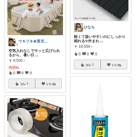
ひなち
軽くて扱いやすいのにしっかり
頼れる✨外まわ
...
ウキフネ★育児・子育てが楽になるアイテム
￥
18,500～
空気入れなしでサッと広げられ
0
0
0
るから、暑い日
...
￥
9,500～
コレ
いいね
売切れ
0
0
9
コレ
いいね