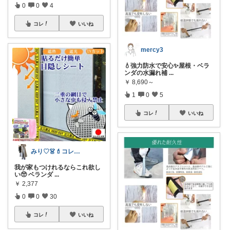
0
0
4
コレ
いいね
mercy3
💧強力防水で安心✨屋根・ベラ
ンダの水漏れ補
...
￥
8,690～
1
0
5
コレ
いいね
みり♡👗💄コレNG✖️
我が家もつけれるならこれ欲し
い🥺 ベランダ
...
￥
2,377
0
0
30
コレ
いいね