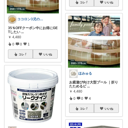
コレ
いいね
ココロン3児のママ
35％OFFクーポン中にお得にGE
Tしたい
...
￥
4,480
0
0
1
コレ
いいね
ほみゅる
お庭遊び向け大型プール ｜折り
たためるビ
...
￥
4,480
0
0
4
コレ
いいね