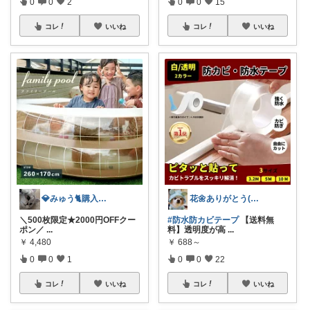
0
0
2
0
0
15
コレ
いいね
コレ
いいね
💎みゅう🐈購入感謝(❀ᴗ͈ˬᴗ͈)⁾
花🌼ありがとう(*･ω･)*_ _)ﾍ
＼500枚限定★2000円OFFクー
#防水防カビテープ
【送料無
ポン／
...
料】透明度が高
...
￥
4,480
￥
688～
0
0
1
0
0
22
コレ
いいね
コレ
いいね