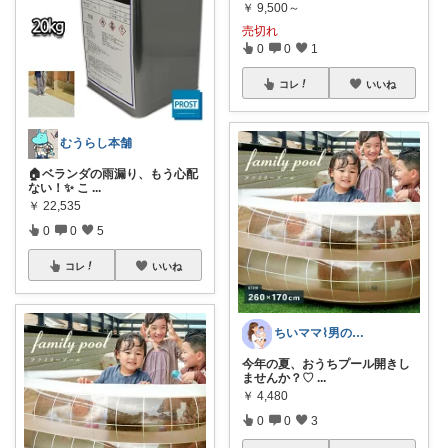
￥
9,500～
売切れ
0
0
1
コレ
いいね
むうらし本舗
🏠ベランダの雨漏り、もう心配
ない！✨ こ
...
￥
22,535
0
0
5
コレ
いいね
ちいママ⌇男の子ママ
今年の夏、おうちプール開きし
ませんか？♡
...
￥
4,480
0
0
3