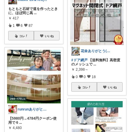
もともと石材で道を作ったとき
に、ほぼ同じ高
...
￥
417
1
6
87
コレ
いいね
花🌼ありがとう(*･ω･)*_ _)ﾍ
#ドア網戸
【送料無料】高密度
のメッシュで
...
￥
2,398～
0
0
18
コレ
いいね
runrunありがとう( ◠‿◠ )
【5980円→4784円クーポン使
用で 6
...
￥
4,480