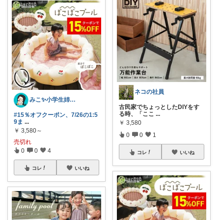
ネコの社員
みこ✨小学生姉妹の母ちゃん
古民家でちょっとしたDIYをす
る時、「ここ
...
#15％オフクーポン、7/26の1:5
9ま
...
￥
3,580
￥
3,580～
0
0
1
売切れ
0
0
4
コレ
いいね
コレ
いいね