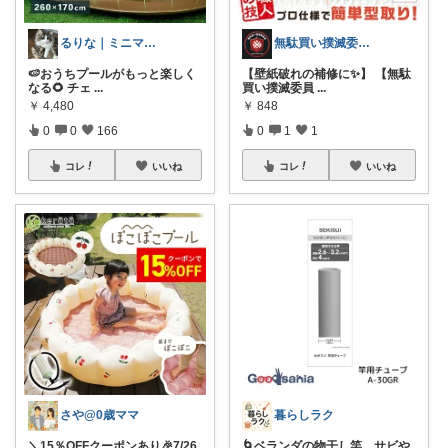
るりな｜ミニマルに暮らしたいワーママ🌱
無駄買い撲滅委員長の50代＠楽天ガチ勢
🍉おうちプールがもっと楽しく
【壁紙破れの補修に✨】 【無駄
なる🌻 チェ
...
買い撲滅委員
...
￥
4,480
￥
848
0
0
166
0
1
1
コレ
いいね
コレ
いいね
さや@0歳ママ
暮らしラク
＼15％OFFクーポンあり🎉7/26
🌀ベランダの物干し竿、サビや