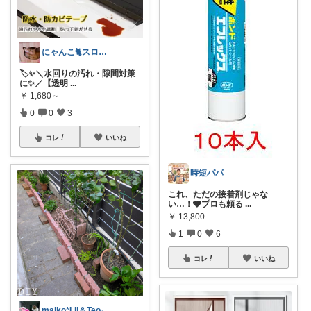
にゃんこ🐈スローです🐢💦
🏷️✨＼水回りの汚れ・隙間対策
に✨／【透明
...
￥
1,680～
0
0
3
コレ
いいね
時短パパ
これ、ただの接着剤じゃな
い…！🩶プロも頼る
...
￥
13,800
1
0
6
コレ
いいね
maiko*Lil＆Teo₍^..^₎੭