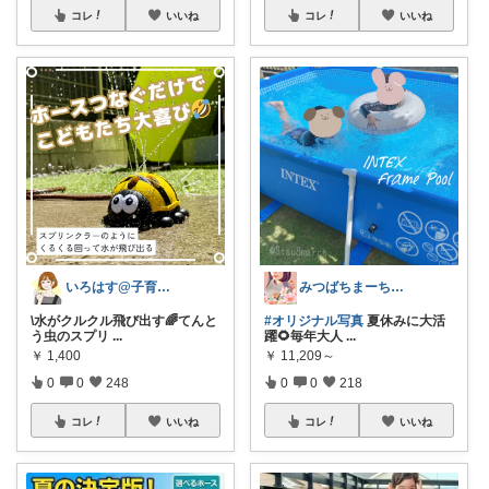
コレ
いいね
コレ
いいね
いろはす@子育て＊キッチン
みつばちまーちᵀᴴᴬᴺᴷ ᵞᴼᵁ ◡̈*
\水がクルクル飛び出す🌈てんと
#オリジナル写真
夏休みに大活
う虫のスプリ
...
躍🌻毎年大人
...
￥
1,400
￥
11,209～
0
0
248
0
0
218
コレ
いいね
コレ
いいね