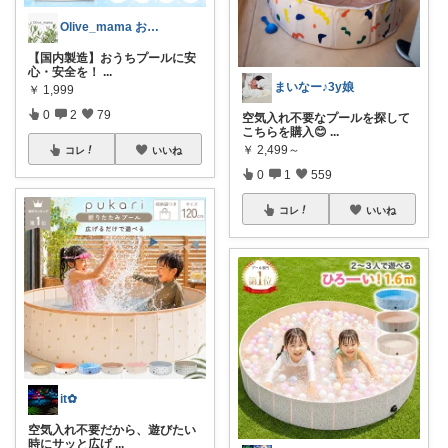
Olive_mama おしゃれと暮らし
​【国内製造】おうちプールに安
心・安全を！
...
まいなー♪3y娘
￥
1,999
0
2
79
空気入れ不要なプールを探して
こちらを購入😊
...
￥
2,499～
コレ
いいね
0
1
559
コレ
いいね
it✿
空気入れ不要だから、遊びたい
時にサッと広げ
...