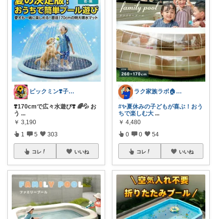
ピックミン❣️子育てパパママ応援グッズ
ラク家族ラボ🏠️30代子育てパパルーム
❣️170cmで広々水遊び❣️ 🌈💦 お
#✨夏休みの子どもが喜ぶ！おう
う
...
ちで楽しむ大
...
￥
3,190
￥
4,480
1
5
303
0
0
54
コレ
いいね
コレ
いいね