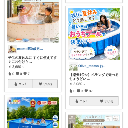
momo🧸0歳男の子ママ
子供の夏休みに すぐに使えてす
ぐに片付けら
...
Olive_mama おしゃれと暮らし
￥
3,680～
0
0
7
​【楽天1位✨】ベランダで遊べる
ちょうどい
...
￥
3,080～
コレ
いいね
0
3
87
コレ
いいね