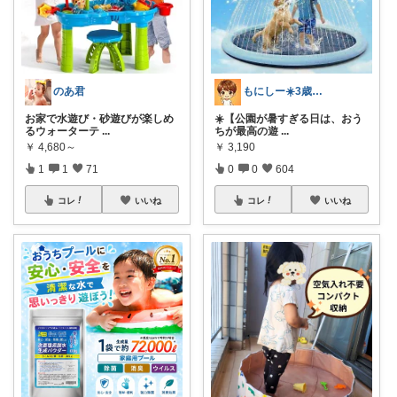
のあ君
もにしー☀️3歳娘と0歳息子のパパ🧡
お家で水遊び・砂遊びが楽しめ
☀️【公園が暑すぎる日は、おう
るウォーターテ
...
ちが最高の遊
...
￥
4,680～
￥
3,190
1
1
71
0
0
604
コレ
いいね
コレ
いいね