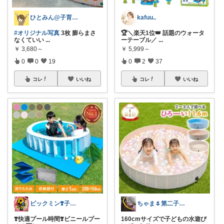
ひとみん@子育てと可愛いもの好き⚮̈
kafuu..
#オリジナル写真
3枚 膨らまさ
🏆＼楽天1位👑 話題のウォータ
なくていい
...
ーテーブル／
...
￥
3,680～
￥
5,999～
0
0
19
0
2
37
コレ
いいね
コレ
いいね
ピックミン❣️子育てパパママ応援グッズ
ちゃま🌷第二子妊娠中
❣️快適プール時間❣️ビニールプー
160cmサイズで子どもの水遊び