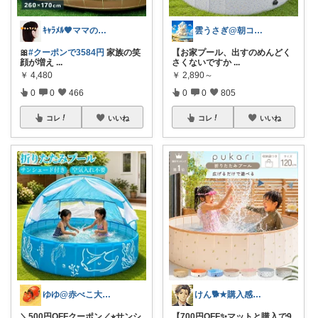
ｷｬﾗﾒﾙ🧡ママのかわいい×ラク育児✼
雲うさぎ@朝コレ❤良質便利時短グッズ🐰
🎀
#クーポンで3584円
家族の笑
【お家プール、出すのめんどく
顔が増え
...
さくないですか
...
￥
4,480
￥
2,890～
0
0
466
0
0
805
コレ
いいね
コレ
いいね
ゆゆ@赤べこ大好き
けん🐕★購入感謝です★（アイコン変更）
＼500円OFFクーポン／⭐︎サンシ
【700円OFF✨マットと購入で9