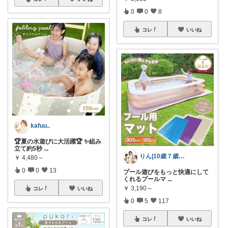
0
0
8
コレ
いいね
kafuu..
🏆夏の水遊びに大活躍🏆 ✨組み
立て約5秒
...
りん|10歳７歳ママ×妊娠中
￥
4,480～
0
0
13
プール遊びをもっと快適にして
くれるプールマ
...
￥
3,190～
コレ
いいね
0
5
117
コレ
いいね