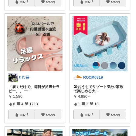
コレ
いいね
コレ
いいね
とむ🐱
ROOM0819
​「履くだけで、毎日が足裏セラ
🏖️おうちでリゾート気分♪家族
ピー。」 一
...
で楽しめる大
...
￥
1,580
￥
4,980～
8
4
1713
1
2
18
コレ
いいね
コレ
いいね