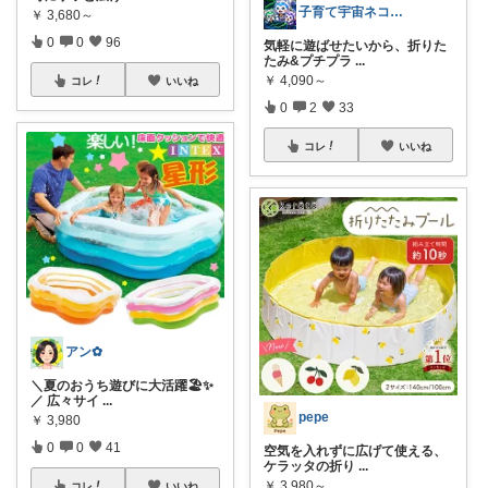
子育て宇宙ネコ🐈育児日用品ROOM🏠
￥
3,680～
0
0
96
気軽に遊ばせたいから、折りた
たみ&プチプラ
...
￥
4,090～
コレ
いいね
0
2
33
コレ
いいね
アン✿
＼夏のおうち遊びに大活躍🏖️✨
／ 広々サイ
...
pepe
￥
3,980
0
0
41
空気を入れずに広げて使える、
ケラッタの折り
...
￥
3,980～
コレ
いいね