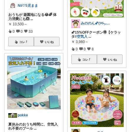
Nii♡5児まま
おうちが 遊園地になる😂🌈 体
力消費にも🙆
...
みののん🌠(୨୧•͈ᴗ•͈)感謝♡
￥
10,500～
0
0
33
🌠15%OFFクーポン🉐【ケラッ
タ
#空気入
...
￥
3,980～
コレ
いいね
0
0
8
コレ
いいね
pokke
夏休みのおうち時間に、空気入
れ不要のプール
...