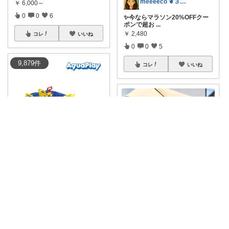
meeeeco ❦３児ママ ❦
￥
6,000～
0
0
6
✨今ならマラソン20%OFFクー
ポンで超お
...
￥
2,480
コレ
いいね
0
0
5
9,879
件
コレ
いいね
かおり🌷子ども＊遊び＊植物＊暮らし
水遊びがもっと夢中になる🚢💦
水の流れを作
...
ここ🍀７月もありがとう🍀
￥
13,190
0
1
44
🉐先着10%off／ ☀️庭やベランダ
が、
...
￥
5,499～
コレ
いいね