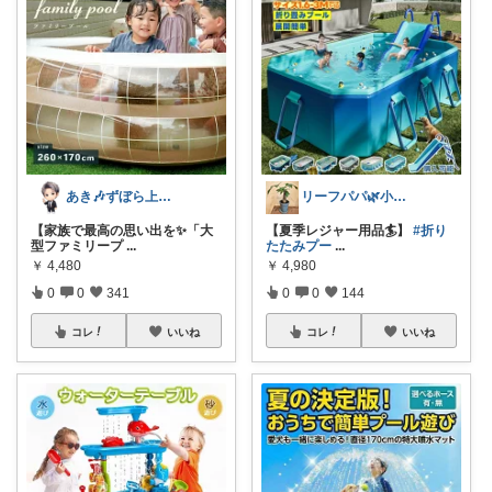
あき🎶ずぼら上等✩日々の楽しみ方
リーフパパ🌿小学2年生女の子のパパ
【家族で最高の思い出を✨「大
【夏季レジャー用品🏄️】
#折り
型ファミリープ
...
たたみプー
...
￥
4,480
￥
4,980
0
0
341
0
0
144
コレ
いいね
コレ
いいね