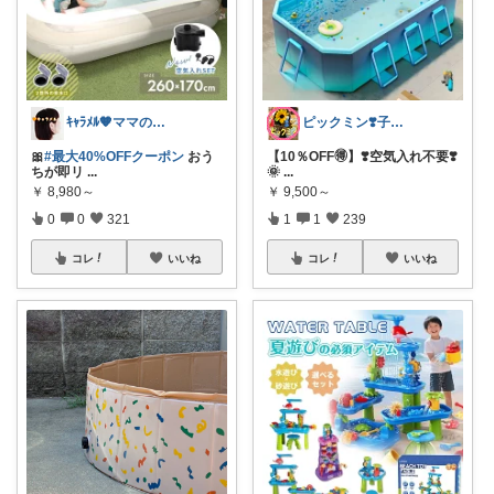
ｷｬﾗﾒﾙ🧡ママのかわいい×ラク育児✼
ピックミン❣️子育てパパママ応援グッズ
🎀
#最大40%OFFクーポン
おう
【10％OFF🉐】❣️空気入れ不要❣️
ちが即リ
...
🌞
...
￥
8,980～
￥
9,500～
0
0
321
1
1
239
コレ
いいね
コレ
いいね