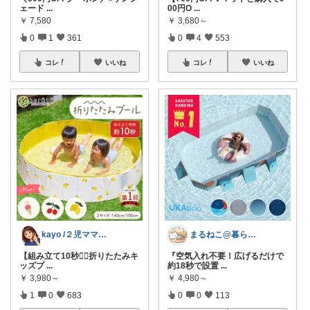
ェード
...
00円O
...
￥
7,580
￥
3,680～
0
1
361
0
4
553
コレ
いいね
コレ
いいね
kayo /２児ママ・子育てグッズ🌿
まるねこ@暮らしと子育て🐈️🌸
【組み立て10秒❤️‍🔥折りたたみキ
『空気入れ不要！広げるだけで
ッズプ
...
約18秒で設置
...
￥
3,980～
￥
4,980～
1
0
683
0
0
113