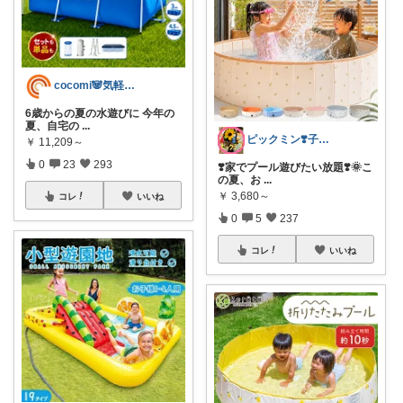
cocomi🐼気軽にお買いもの♪
6歳からの夏の水遊びに 今年の
夏、自宅の
...
ピックミン❣️子育てパパママ応援グッズ
￥
11,209～
0
23
293
❣️家でプール遊びたい放題❣️🌞こ
の夏、お
...
￥
3,680～
コレ
いいね
0
5
237
コレ
いいね