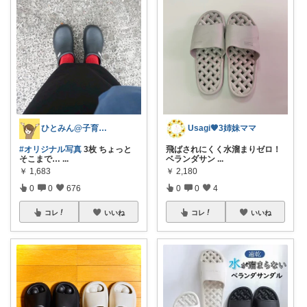
ひとみん@子育てと可愛いもの好き⚮̈
Usagi🧡3姉妹ママ
#オリジナル写真
3枚 ちょっと
飛ばされにくく水溜まりゼロ！
そこまで…
...
ベランダサン
...
￥
1,683
￥
2,180
0
0
676
0
0
4
コレ
いいね
コレ
いいね