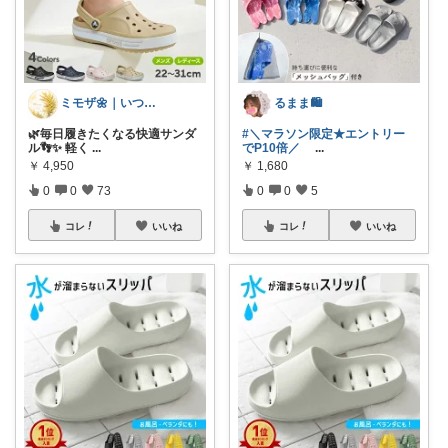
ミモザ🌼｜いつもありがとうございます✨
るまま🛍️
🌿毎日履きたくなる快適サンダ
#＼マラソン限定★エントリー
ル👣✨ 軽く
...
でP10倍／
...
￥
4,950
￥
1,680
0
0
73
0
0
5
コレ
いいね
コレ
いいね