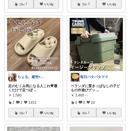
コレ
いいね
コレ
いいね
ちぇる。建売×暖色お家づくり
毎日バタバタママ
足のむくみ気になる人これ🤎履
ベランダに置きっぱなしの子ど
くだけで足つぼ
...
もの外遊びグッ
...
￥
1,580
￥
3,480～
2
2
1451
0
0
20
コレ
いいね
コレ
いいね