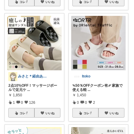
コレ
いいね
コレ
いいね
みさと＊経由ありがとうございます🧡
Itoko
2点10%OFF！マッサージボー
⳹50％OFFクーポン有⳼ 家族で
ルで足元ケ
...
使える軽
...
￥
1,850
￥
1,450
1
0
126
0
0
2
コレ
いいね
コレ
いいね