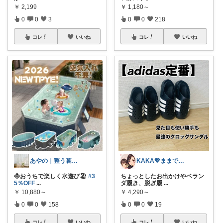
￥
2,199
￥
1,180～
0
0
3
0
0
218
コレ
いいね
コレ
いいね
あやの｜整う暮らしROOM
KAKA💖ままでもキレイでいたい
🌞おうちで楽しく水遊び🏖️
#3
ちょっとしたお出かけやベラン
5％OFF
...
ダ履き、脱ぎ履
...
￥
10,880～
￥
4,290～
0
0
158
0
0
19
コレ
いいね
コレ
いいね