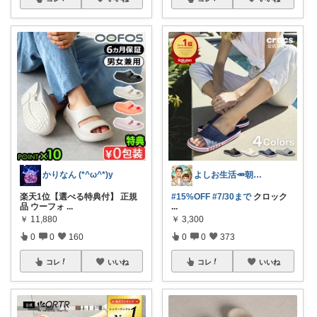
かりなん (*^ω^*)y
よしお生活🥕朝6時頃コレ👟
楽天1位【選べる特典付】 正規
#15%OFF
#7/30まで
クロック
品 ウーフォ
...
...
￥
11,880
￥
3,300
0
0
160
0
0
373
コレ
いいね
コレ
いいね