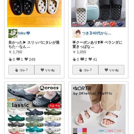
toku 🎼
つき🌛40代からのラクして整う暮らし
良かった▶︎ スリッパにタレが落
🌟クーポンあり❣️🌟 ベランダに
ちた‥なん
...
置きっぱな
...
￥
1,760
￥
1,050
0
1
249
0
2
41
コレ
いいね
コレ
いいね