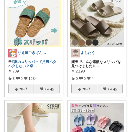
りえ🌸ごきげんな暮らし🏠🌿
よしたく
🌸
#夏のスリッパって足裏ベタ
楽天でこんな素敵なスリッパを
ベタしない？😭
...
見つけました✨
...
￥
789
￥
2,190
3
0
1234
0
0
4
コレ
いいね
コレ
いいね