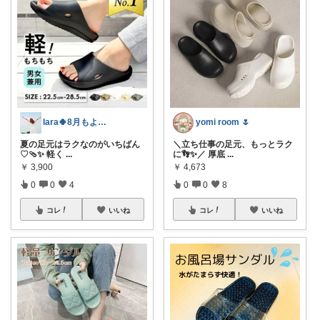
lara🍀8月もよろしく😊✨
yomi room 🌷
夏の足元はラクなのがいちばん
＼立ち仕事の足元、もっとラク
♡🩴✨ 軽く
...
に👣✨／ 厚底
...
￥
3,900
￥
4,673
0
0
4
0
0
8
コレ
いいね
コレ
いいね