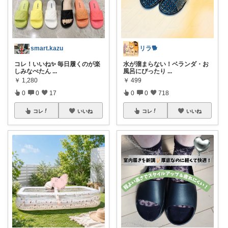
smart.kazu
リラ🐕
コレ！いいね✨ 毎日履くのが楽
水が溜まらない！ベランダ・お
しみなぺたん
...
風呂にぴったり
...
￥
1,280
￥
499
0
0
17
0
0
718
コレ
いいね
コレ
いいね