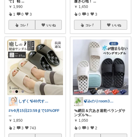
で】 軽
...
履き心地！
...
￥
1,990
￥
1,450
1
0
3
0
0
3
コレ
いいね
コレ
いいね
しずく🫧40代すっぴん美肌＆ダイエット
🍃みのりroom303🍃
#✨️9月15日23:59まで10%OFF
🩴網目＆穴あき速乾ベランダサ
...
ンダル🩴 ​
...
￥
1,850
￥
1,050
2
3
743
0
0
2