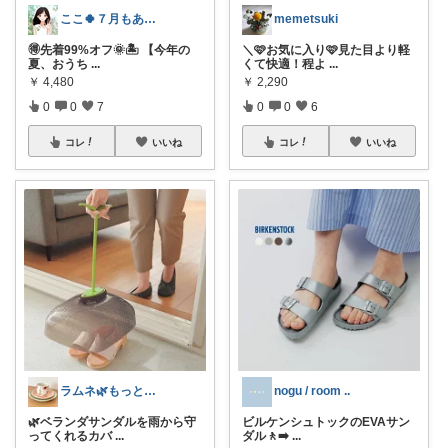
ここ🍀７月もありがとう🍀
memetsuki
🉐先着99%オフ🌞🏝️ 【今年の
＼🩷お気に入り🩷見た目より軽
夏、おうち
...
くて快適！程よ
...
￥
4,480
￥
2,290
0
0
7
0
0
6
コレ
いいね
コレ
いいね
ラムネ🌿もっと快適な暮らし 𖠿
nogu / room ..
🌿ベランダサンダルを雨から守
ビルケンシュトックのEVAサン
ってくれるカバ
...
ダル🚶‍➡️
...