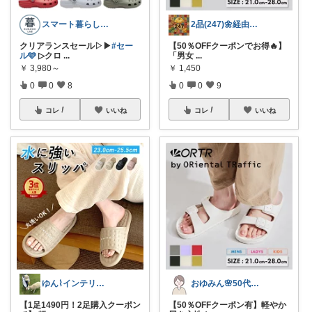
スマート暮らしラボ
2品(247)🌼経由購入感謝です🌼
クリアランスセール▷▶︎
#セー
​【50％OFFクーポンでお得🔥】
ル🩵
▷クロ
...
「男女
...
￥
3,980～
￥
1,450
0
0
8
0
0
9
コレ
いいね
コレ
いいね
ゆん⌇インテリアと生活雑貨がメイン🧸
おゆみん🌸50代からの快適暮らし
【1足1490円！2足購入クーポン
【50％OFFクーポン有】軽やか