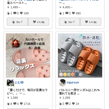
省スペース✧
...
一
...
￥
1,480～
￥
4,400～
1
0
189
1
2
480
コレ
いいね
コレ
いいね
とむ🐱
sigursun
​「履くだけで、毎日が足裏セラ
バルコニー用サンダルはこれ🩴
ピー。」 一
...
濡れても乾き
...
￥
1,580
￥
1,269
8
4
1716
0
2
19