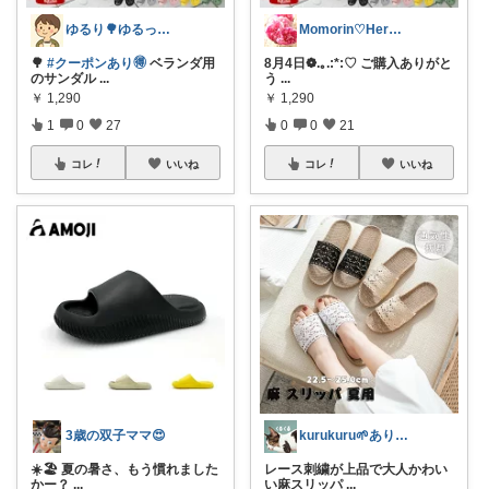
ゆるり🌳ゆるっと暮らし整える🧺🫕
Momorin♡Herb Blender
🌳
#クーポンあり🉐
ベランダ用
8月4日❁.｡.:*:♡ ご購入ありがと
のサンダル
...
う
...
￥
1,290
￥
1,290
1
0
27
0
0
21
コレ
いいね
コレ
いいね
3歳の双子ママ😍
kurukuru🌱ありがとうございます
☀️🏖️ 夏の暑さ、もう慣れました
レース刺繍が上品で大人かわい
かー？
...
い麻スリッパ
...