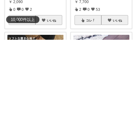
￥
2,090
￥
7,700
0
0
2
2
0
53
10,000
件
以上
コレ
いいね
コレ
いいね
モグラだす
これ、歩きやすそうでめっちゃ
気になってる…
...
＠leaf_asch オシャレな暮らし
￥
2,510
#買ってよかった
#オリジナル
0
1
574
写真
【健康
...
￥
1,500
コレ
いいね
0
0
14