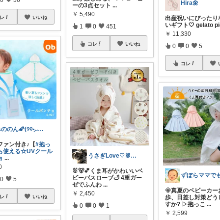
Hira🌼
ーの3点セット
...
￥
5,490
出産祝いにぴったり
レ
いいね
いギフト🤍 gelato pi
1
0
451
￥
11,330
コレ
いいね
0
0
5
コレ
みののん🌠(୨୧•͈ᴗ•͈)感謝♡
ファン付き♪【
#抱っ
も使える☆UVクール
うさぎLove♡🐰みーちゃん🐰
ョ
...
0
🐰🐻💕くま耳がかわいいベ
ビーバスローブ🛁 4重ガー
0
5
ゼでふんわ
...
🌞真夏のベビーカー
￥
2,450
歩、日差し対策どう
レ
いいね
すか? ▷抱っこ
...
0
0
1
￥
2,599