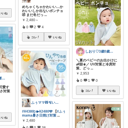
めちゃくちゃかわいい…か
わいいしか出ないポンチョ
いいね
🤣 まだ冬だっ
...
￥
2,480～
0
2
4
コレ
いいね
しおり♡3歳0歳子育て中
＼夏のベビーのお出かけに
👶🏻☀️／ UV対策と冷房対
策、どっ
...
￥
2,953
いと｜19時就寝のワンオペ育児
0
1
0
可愛す
暑さ対策
コレ
いいね
ふぅママ🧸🫧いつも有難うございます
#¥4380▷▶︎¥2480🩵
【
#ふぅ
mama暑さ日焼け対策
...
いいね
￥
2,480
0
0
38