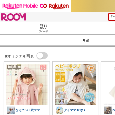
ROOM
Feed
商品
#オリジナル写真
なえ🌸5&0歳ママ
タイママ🍀1y👦のママ