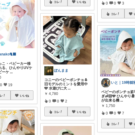
コレ
いいね
0
0
3
コレ
anako🐈‍⬛
っこ・ベビーカー移
れる、ひんやりUVケ
ぽんまま
ビーケ
...
0
コニーのベビーポンチョ🐧
旧モデルのミントを愛用中
0
19
🩵 水遊びに大
...
ベビーのポンチョ姿
￥
4,780
ぎ👶🏻🩵 ひんやり
レ
いいね
が出来る機
...
0
0
2
￥
1,750
コレ
いいね
0
0
7
コレ