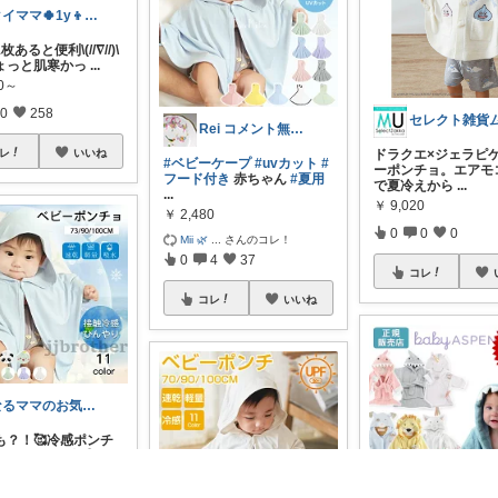
タイママ🍀1y👦のママ
あると便利\(//∇//)\
ょっと肌寒かっ
...
80～
0
258
セレクト雑貨
Rei コメント無く経由購入します♪
ドラクエ×ジェラピ
レ
いいね
#ベビーケープ
#uvカット
#
ーポンチョ。エアモ
フード付き
赤ちゃん
#夏用
で夏冷えから
...
...
￥
9,020
￥
2,480
0
0
0
Mii 🌿
...
さんのコレ！
0
4
37
コレ
コレ
いいね
なるママのお気に入りROOM🌙✴︎.°
も？！🥰冷感ポンチ
ビーポンチョ 冷感ポン
0