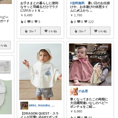
お子さまとの暮らしに便利
#送料無料
暑い日のお出掛
なサッと羽織るだけでラク
けや、お水遊びの休憩タイ
にUVカット＆
...
ムに👶上から
...
￥
6,490
￥
1,760
ベビー
ャガード
0
0
5
0
0
122
コレ
いいね
コレ
いいね
いいね
のあ君
寒くなってきたこの時期に
大活躍間違いなしのベビー
akko_mozuku_mugisuke
ポンチョをご紹
...
￥
6,980
【DRAGON QUEST・スラ
イムが可愛いBABYポンチ
0
0
33