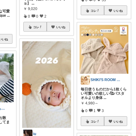
ョ】
...
￥
9,020
な可愛
コレ
いいね
que
...
0
0
2
コレ
いいね
いいね
SHIKI’S ROOM by SAYA
毎日使うものだから1枚くら
い可愛いの欲しい🥰バスタ
オルより身体
...
￥
4,980～
ずぼらママでもかわいくご機嫌ROOM
0
1
3
お散
してま
コレ
いいね
iu