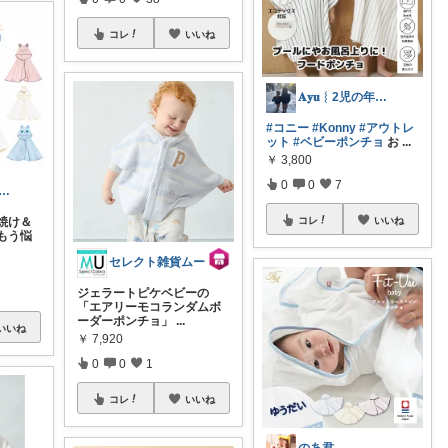
コレ
いいね
𝐀𝐲𝐮︴2児の年子姉妹ママ
#コニー
#Konny
#アウトレ
ット
#ベビーポンチョ
お
...
￥
3,800
0
0
7
meme｜ベビー&キッズ専門店
焼け＆
コレ
いいね
もう悩
セレクト雑貨ムー
ジェラートピケベビーの
「エアリーモコランダムボ
ーダーポンチョ」
...
いいね
￥
7,920
0
0
1
コレ
いいね