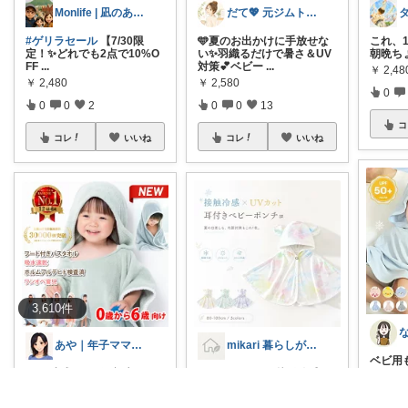
Monlife | 凪のある暮らし
だて💖 元ジムトレーナーママ子育て美容
#ゲリラセール
【7/30限
🩵夏のお出かけに手放せな
これ、1枚
定！✨️どれでも2点で10%O
い✨羽織るだけで暑さ＆UV
朝晩ち
FF
...
対策💕ベビー
...
￥
2,4
￥
2,480
￥
2,580
0
0
0
2
0
0
13
コ
コレ
いいね
コレ
いいね
3,610
件
あや｜年子ママのワンオペ時短グッズ×美容
mikari 暮らしが軽くなるROOM
ベビ用
12冠達成＆3万個突破✨ワン
UVカット99％×接触冷感❄️
ョ ベ
オペお風呂の強い味方🥹
耳付きベビーポンチョ ✔️接
チョ
...
【フード
...
触
...
￥
1,50