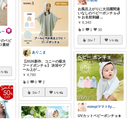
のあ君
お風呂上がりに大活躍間違
いなしのベビーポンチョ🛁
✨ お名前刺繍
...
￥
6,340
0
1
30
ムー
ケのベビ
コレ
いいね
コ素材
ありこま
【2026新作、コニーの吸水
フードポンチョ】 沐浴やプ
ール上が
...
いいね
￥
4,780
0
0
2
コレ
いいね
mimpiママ〻0yベビー
UVカットベビーポンチョ☀️
#韓国子供服
#キッズコーデ
...
￥
2,953