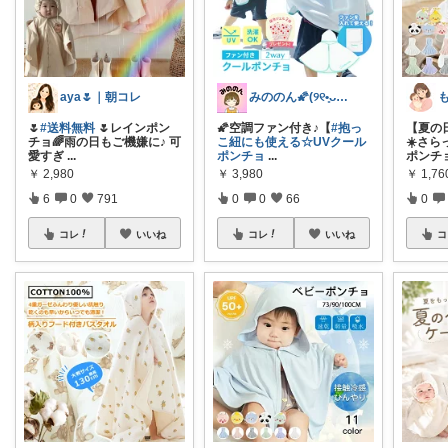
aya🌷｜朝コレ
みののん🌠(୨୧•͈ᴗ•͈)感謝♡
🌷
#送料無料
🌷レインポン
🌠空調ファン付き♪【
#抱っ
【夏の
チョ🌈雨の日もご機嫌に♪ 可
こ紐にも使える☆UVクール
☀️さ
愛すぎ
...
ポンチョ
...
ポンチ
￥
2,980
￥
3,980
￥
1,76
6
0
791
0
0
66
0
コレ
いいね
コレ
いいね
コ