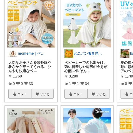
momeme｜ベビー&キッズ専門店
ねこパン🐈育児お助け
k
大切なお子さんを紫外線や
ベビーカーでのお出かけ、
夏の抱
暑さから守ってくれる、ひ
強い日差しや冷房の冷えが
動に頼
んやり快適なベ
...
心配…💦 そん
...
アのベ
￥
1,760
￥
3,280
￥
1,78
0
0
33
1
1
34
0
コレ
いいね
コレ
いいね
コ