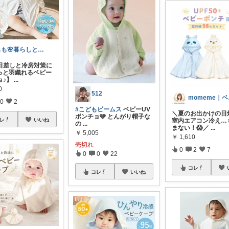
もも🌸暮らしとベビーの愛用品
日差しと冷房対策に
らっと羽織れるベビー
ョ♪】
...
0
512
mo
0
2
#こどもビームス
ベビーUV
＼夏のお出かけの日
ポンチョ🩵 とんがり帽子な
室内エアコン冷え…
レ
いいね
の
...
まない！😱／
...
￥
5,005
￥
1,610
売切れ
0
2
7
0
0
22
コレ
コレ
いいね