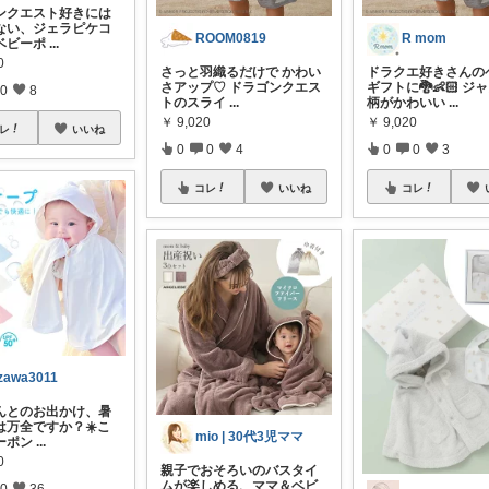
ンクエスト好きには
ない、ジェラピケコ
ROOM0819
R mom
ベビーポ
...
0
さっと羽織るだけで かわい
ドラクエ好きさんの
さアップ♡ ドラゴンクエス
ギフトに🐉👶🏻 ジ
0
8
トのスライ
...
柄がかわいい
...
￥
9,020
￥
9,020
レ
いいね
0
0
4
0
0
3
コレ
いいね
コレ
zawa3011
んとのお出かけ、暑
は万全ですか？☀️こ
mio | 30代3児ママ
ーポン
...
0
親子でおそろいのバスタイ
ムが楽しめる、ママ＆ベビ
0
36