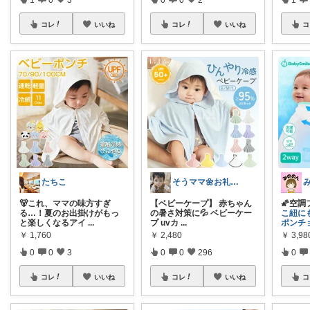
コレ
いいね
コレ
いいね
コ
たちこ
そうママ🌼お礼はプロフに
🐻これ、ママの味方すぎ
【ベビーケープ】 赤ちゃん
🌠空調
る…！夏のお出掛けがもっ
の暑さ対策に💦 ベビーケー
こ紐に
と楽しくなるアイ
...
プ uvカ
...
ポンチ
￥
1,760
￥
2,480
￥
3,98
0
0
3
0
0
296
0
コレ
いいね
コレ
いいね
コ