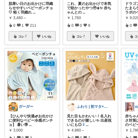
肌寒い日のお出かけに羽織
これ、夏のお出かけで本気
ドラゴ
らせやすいベビーポンチョ
で助かったやつ🥹☀️✨ 赤ち
たまら
🤍 軽く羽織れ
...
ゃんとの
...
ラボの
￥
3,480～
￥
1,760
￥
9,02
0
1
211
0
0
9
0
コレ
いいね
コレ
いいね
コ
ガーガー
ふわり | 初マタ×出産準備🫧
o
【ひんやり快適🌿お出かけ
見た目もかわいい！名入れ
赤ちゃ
に便利なベビー冷感ポンチ
できるのが嬉しい✨ 出産祝
さ対策
ョ】 暑い季
...
いにも◎
#
...
のベビ
￥
3,000
￥
4,980～
￥
1,78
1
0
3
0
0
2
1