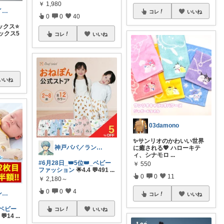
￥
1,980
なかち🧸夏アイテム＆便利グッズ✨
コレ
いいね
0
0
40
クス⭐️
ックス5
コレ
いいね
いいね
03damono
✨サンリオのかわいい世界
神戸パパ／ランキング＆レビュー毎日掲載
に癒される💖 ハローキテ
ィ、シナモロ
...
#6月28日_👑5位👑_ベビー
￥
550
ファッション
🌟4.4 💬491
...
0
0
11
￥
2,180～
0
0
4
神戸パパ／ランキング＆レビュー毎日掲載
コレ
いいね
_ベビー
コレ
いいね
 💬14
...