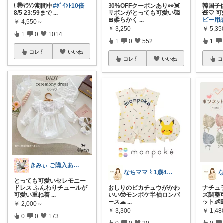
\ 🉐ﾏﾗｿﾝ期間中
#ﾎﾟｲﾝﾄ10倍
30%OFFクーポンあり👀💓
韓国子
8/5 23:59まで
...
リボンがとっても可愛い🥰
🧸🤍
🎀柔らかく
...
ビー用
￥
4,550～
￥
3,250
￥
5,35
1
0
1014
1
0
552
1
コレ
いいね
コレ
いいね
コ
きみぃ ご購入ありがとうございます♪
なちママ ⌇ 1歳4歳ママ
とっても可愛いセレモニー
ドレス ふんわりチュールが
おしりのピカチュウがかわ
ナチュ
可愛い重ね着
...
いい🥹モンポケ半袖ロンパ
ズ調整
ース︎︎☁
...
ット︎︎👶
￥
2,000～
￥
3,300
￥
1,48
0
0
173
0
0
20
0