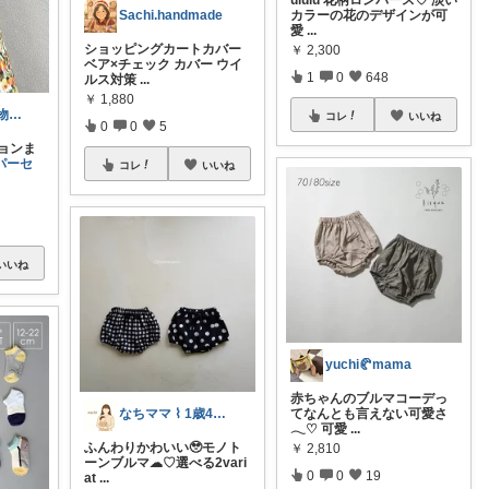
カラーの花のデザインが可
Sachi.handmade
愛
...
ショッピングカートカバー
￥
2,300
ベア×チェック カバー ウイ
1
0
648
ルス対策
...
￥
1,880
⋆⸜ mk ⸝⋆買い物は楽天で
コレ
いいね
0
0
5
ションま
パーセ
コレ
いいね
いいね
yuchi🥐mama
赤ちゃんのブルマコーデっ
てなんとも言えない可愛さ
なちママ ⌇ 1歳4歳ママ
𓂃♡ 可愛
...
ふんわりかわいい🥹モノト
￥
2,810
ーンブルマ︎︎☁♡選べる2vari
0
0
19
at
...