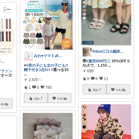
Ribon❁⃘3.0歳姉妹ﾏﾏ👧🏻♡
みわ♥️ママ💄👶夏かわいい
🉐
#激安699円❤️‍🔥
39%OFF S
えーこママꕥ子供達と夏を楽しむぞ☀️
♥️
#男の子にも女の子にも!!
ALEで、1,155
...
帽子付き3点ｾｯﾄ
▷選べる30
￥
699
マラソン
...
オーガ
0
0
11
￥
2,420～
1
0
795
コレ
いいね
コレ
いいね
いいね