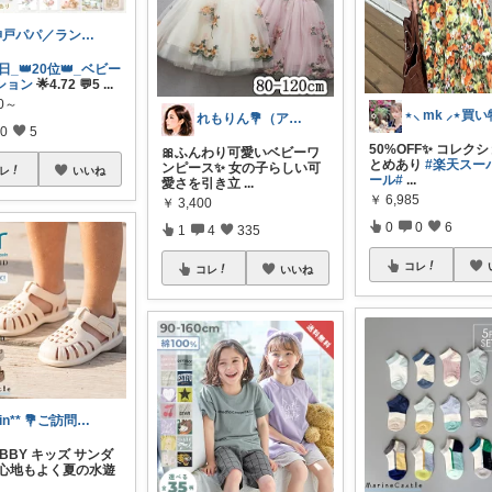
神戸パパ／ランキング＆レビュー毎日掲載
8日_👑20位👑_ベビー
ション
🌟4.72 💬5
...
80～
れもりん💐（アイコン変更しました）
0
5
50%OFF✨ コレク
🎀ふんわり可愛いベビーワ
とめあり
#楽天スー
ンピース✨ 女の子らしい可
レ
いいね
ール
#
...
愛さを引き立
...
￥
6,985
￥
3,400
0
0
6
1
4
335
コレ
コレ
いいね
Rin** 💐ご訪問感謝です💐
TOBBY キッズ サンダ
き心地もよく夏の水遊