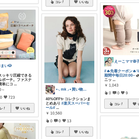
コレ
いいね
まい🐶
#🔥先着クーポン🔥
スッキリ圧縮できる
期間中毎日20:00~

ルポーチ。ファスナ
ニッ
...
簡単にコ
...
￥
1,043
⋆⸜ mk ⸝⋆買い物は楽天で
80～
0
0
9
0
723
40%OFF✨ コレクションま
とめあり
#楽天スーパーセ
コレ
ール
#
...
レ
いいね
￥
10,560
0
0
13
コレ
いいね