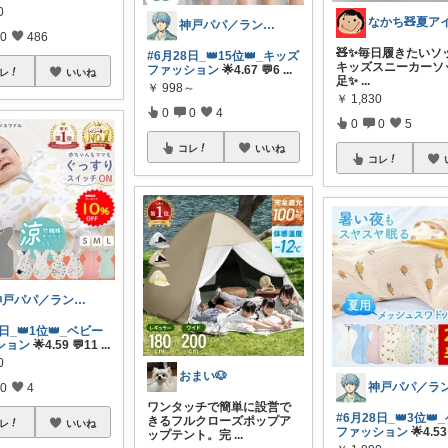
0
神戸パパ／ランキング＆レビュー毎日掲載
0
486
🧸✨毎日履きたいソッ
#6月28日_👑15位👑_キッズ
キッズスニーカーソ
ファッション
🌟4.67 💬6
...
レ
いいね
足✨
...
￥
998～
￥
1,830
0
0
4
0
0
5
コレ
いいね
コレ
神戸パパ／ランキング＆レビュー毎日掲載
8日_👑1位👑_ベビー
ション
🌟4.59 💬11
...
0
おまい🐶
0
4
ワンタッチで簡単に設営で
#6月28日_👑3位👑
きるフルクローズポップア
レ
いいね
ファッション
🌟4.53
ップテント。完
...