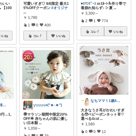
わいい
可愛いすぎ♡ 8/6限定 最大1
♥️
#ﾜﾝﾋﾟｰｽ
orｽｶｰﾄ＆作り帯で
 【100
5%OFFクーポン
#オリジナ
着崩れ知らず♪ ▷夏
...
...
￥
3,300～
￥
1,780
2
1
774
1
0
400
コレ
いいね
いいね
コレ
いいね
なちママ ⌇ 1歳4歳ママ
Ribon❁⃘3.0歳姉妹ﾏﾏ👧🏻♡
𝚢𝚞𝚞𝚞𝚞⭐︎(*☻-☻*)
大きなうさ耳がかわいすぎ
0円→1,
🉐マラソン期間中限定20%
る🥹ベビーボンネット🐰♡
OFF🌟 赤ちゃんの肌に優し
選べる4col
...
い日本製
...
￥
1,580
￥
1,056～
0
0
12
0
0
79