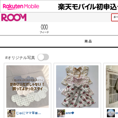
ROOM
Feed
商品
#オリジナル写真
じゅにママ🐰🎀2yboyワーママ
ann🍓