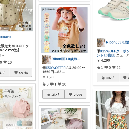
uukaru
枚限定★30％OFFク
/7 23:59迄】
...
🉐
#15%OFFクーポ
80～
ント10倍❤️‍🔥
ニュー
Ribon❁⃘3.0歳姉妹ﾏﾏ👧🏻♡
￥
4,290
0
16
1
0
22
🉐
#50%OFF❤️‍🔥
8/4 20:00〜
1650円→82
...
レ
いいね
￥
1,200
コレ
0
1
26
コレ
いいね