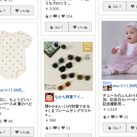
うちでのリラ
...
コレ
￥
3,500
レ
いいね
0
0
154
コレ
いいね
muパパ ⌇ 20代パパの子育て
チュールのふんわり
なかち🧸夏アイテム＆便利グッズ✨
日に、ちょうどいい
別、記念日カバーオー
ンパース👶 夏のベビ
記念撮影用
...
🧸✨かわいくUV対策できる
ノー
...
￥
2,618
⭐️くまフレームサングラス✨
4
⭐️
...
0
0
15
￥
990
0
49
0
0
11
コレ
レ
いいね