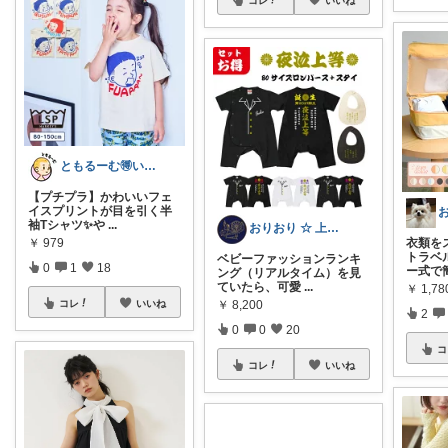
コレ
いいね
ともるーむ🉐いいものみっけ‼️
【プチプラ】かわいいフェ
イスプリントが目を引く半
お
袖Tシャツ✨や
...
おりおり ☆ 上限🙏
￥
979
衣類を
トラベ
ベビーファッションランキ
0
1
18
ー式で
ング（リアルタイム）を見
ていたら、可愛
...
￥
1,7
コレ
いいね
￥
8,200
2
0
0
20
コ
コレ
いいね