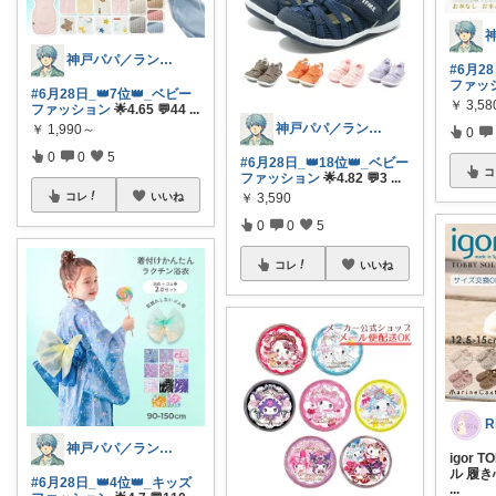
神戸パパ／ランキング＆レビュー毎日掲載
#6月2
ファッ
#6月28日_👑7位👑_ベビー
￥
3,5
ファッション
🌟4.65 💬44
...
神戸パパ／ランキング＆レビュー毎日掲載
￥
1,990～
0
0
0
5
#6月28日_👑18位👑_ベビー
コ
ファッション
🌟4.82 💬3
...
コレ
いいね
￥
3,590
0
0
5
コレ
いいね
神戸パパ／ランキング＆レビュー毎日掲載
igor 
ル 履
#6月28日_👑4位👑_キッズ
...