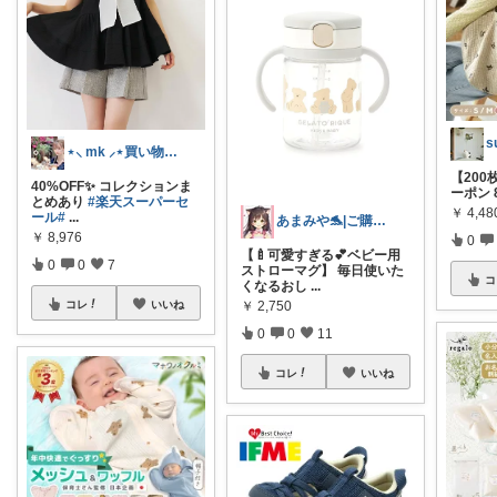
s
⋆⸜ mk ⸝⋆買い物は楽天で
【200
40%OFF✨ コレクションま
ーポン 8
とめあり
#楽天スーパーセ
￥
4,4
ール
#
...
あまみや🐬|ご購入感謝です👏🏻❤️
￥
8,976
0
【🍼可愛すぎる💕ベビー用
0
0
7
ストローマグ】 毎日使いた
コ
くなるおし
...
コレ
いいね
￥
2,750
0
0
11
コレ
いいね