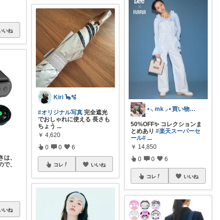
いいね
Kiri 🦕🫧
⋆⸜ mk ⸝⋆買い物は楽天で
#オリジナル写真
完全遮光
でおしゃれに使える 長さも
50%OFF✨ コレクションま
ちょう
...
とめあり
#楽天スーパーセ
￥
4,620
ール
#
...
￥
14,850
0
0
6
きは、
0
0
6
ので、
コレ
いいね
コレ
いいね
いいね