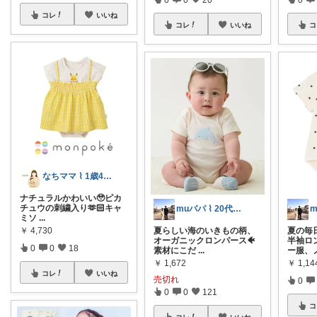
コレ
いいね
コレ
いいね
コ
なちママ ⌇ 1歳4歳ママ
ナチュラルかわいい🥹ピカ
チュウの刺繍入り‪‪‪🫶🏻︎‪キャ
muパパ ⌇ 20代パパの子育て
ミソ
...
￥
4,730
夏らしい海のいきもの柄、
夏の毎
オーガニックロンパース🐠
半袖ロ
0
0
18
素材にこだ
...
ー服、
￥
1,672
￥
1,14
コレ
いいね
売切れ
0
0
0
121
コ