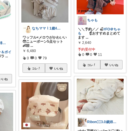
ちゃも
なちママ ⌇ 1歳4歳ママ
＼＼予約／／ 🍒
#FO＠ちゃ
も
☝おすすめまとめて
ワッフル×メロウがかわいい‪‪
ます
...
🥹ニューボーン5点セット︎︎
￥
2,640
Ribon❁⃘3.0歳姉妹ﾏﾏ👧🏻♡
👶🏻
...
予約受付中
￥
6,480
ン＆ポイ
0
0
11
バラ
...
0
0
79
コレ
いいね
コレ
いいね
いいね
Ribon❁⃘3.0歳姉妹ﾏﾏ👧🏻♡
ululu 花柄ロンパース♡ 淡い