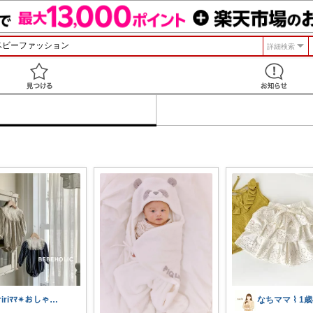
詳細検索
見つける
eririﾏﾏ✴︎おしゃれ雑貨×子供×服