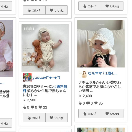
いいね
コレ
いいね
コレ
いいね
なちママ ⌇ 1歳4歳ママ
𝚢𝚞𝚞𝚞𝚞⭐︎(*☻-☻*)
ナチュラルかわいい🥹やわ
muパパ ⌇ 20代パパの子育て
🉐10%OFFクーポン
#送料無
らか素材でお肌にもやさし
料
柔らかい生地で赤ちゃん
い‪‪🫶🏻︎‪
...
感が特
におす
...
￥
2,400
ル🩰
￥
2,580
0
0
85
0
0
33
コレ
いいね
コレ
いいね
いいね