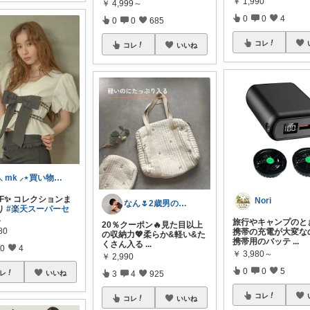
￥
1,990
￥
4,999～
0
0
4
0
0
685
コレ
コレ
いいね
⋆⸜ mk ⸝⋆買い物は楽天で
FF✨ コレクションま
Nori
なん🌷2歳男の子ママ⿻*.アイコン変更
り
#楽天スーパーセ
.
旅行やキャンプのと
20％クーポン🔥見た目以上
80
携帯の充電が大変な
の収納力💖柔らか&軽い&た
携帯用のバッテ
...
くさん入る
...
0
4
￥
3,980～
￥
2,990
0
0
5
3
4
925
レ
いいね
コレ
コレ
いいね