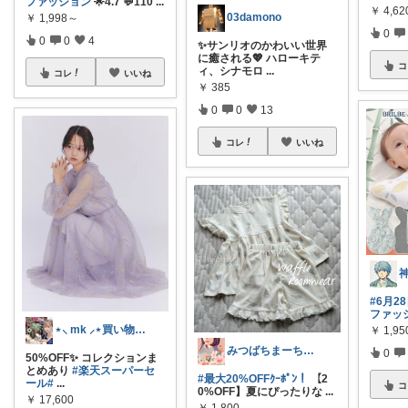
ファッション
🌟4.7 💬110
...
￥
4,62
03damono
￥
1,998～
0
0
0
4
✨サンリオのかわいい世界
に癒される💖 ハローキテ
コ
ィ、シナモロ
...
コレ
いいね
￥
385
0
0
13
コレ
いいね
#6月2
ファッ
⋆⸜ mk ⸝⋆買い物は楽天で
￥
1,95
みつばちまーちᵀᴴᴬᴺᴷ ᵞᴼᵁ ◡̈*
0
50%OFF✨ コレクションま
とめあり
#楽天スーパーセ
#最大20%OFFｸｰﾎﾟﾝ！
【2
ール
#
...
コ
0%OFF】夏にぴったりな
...
￥
17,600
￥
1,800