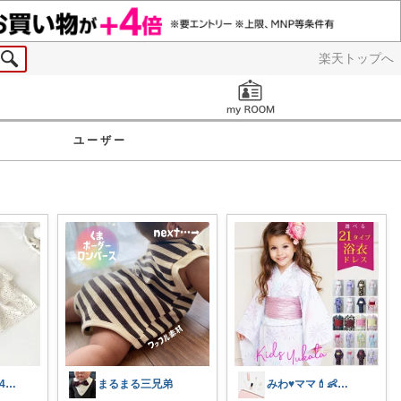
楽天トップへ
お知らせ
ユーザー
なちママ ⌇ 1歳4歳ママ
まるまる三兄弟
みわ♥️ママ💄👶夏かわいい