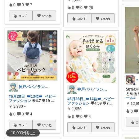
0
0
7
0
0
28
コレ
いいね
コレ
いいね
神戸パパ／ランキング＆レビュー毎日掲載
神戸パパ／ランキング＆レビュー毎日掲載
50%O
とめあ
#6月28日_👑13位👑_ベビー
ール
#
..
#6月28日_👑14位👑_ベビー
ファッション
🌟4.7 💬19
...
ファッション
🌟4.59 💬7
...
￥
12,9
￥
3,980～
￥
1,950
0
0
0
4
0
0
4
コ
コレ
いいね
コレ
いいね
10,000
件
以上