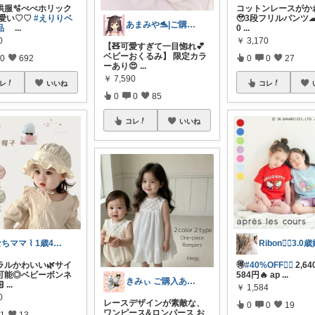
供服🫧べべホリック
コットンレースがか
 可愛い♡♡
#えりりベ
🥹3段フリルパンツ︎︎☁
あまみや🐬|ご購入感謝です👏🏻❤️
品
...
0
...
0
￥
3,170
【🧸可愛すぎて一目惚れ💕
ベビーおくるみ】 限定カラ
0
692
0
0
27
ーあり😍
...
￥
7,590
レ
いいね
コレ
0
0
85
コレ
いいね
なちママ ⌇ 1歳4歳ママ
ラルかわいい🌿サイ
🉐
#40%OFF❤️‍🔥
2,64
可能◎ベビーボンネ
584円🔥 ap
...
きみぃ ご購入ありがとうございます♪
‪
...
￥
1,584
0
レースデザインが素敵な、
0
0
19
ワンピース&ロンパース お
1
13