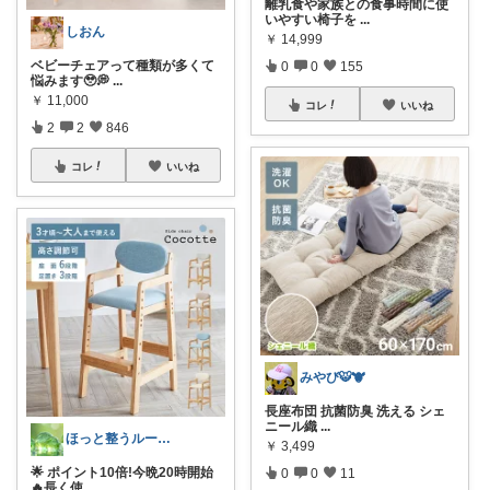
離乳食や家族との食事時間に使
いやすい椅子を
...
しおん
￥
14,999
ベビーチェアって種類が多くて
0
0
155
悩みます🥹💭
...
￥
11,000
コレ
いいね
2
2
846
コレ
いいね
みやび🐯🐮
長座布団 抗菌防臭 洗える シェ
ニール織
...
ほっと整うルーム🌿
￥
3,499
🌟 ポイント10倍!今晩20時開始
0
0
11
🔥長く使
...