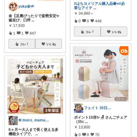
#はちヨメリアル購入品🐝⭐️
#必
yuka🌼🌱‬‪
要なアイテ
...
￥
34,980～
🌼【足裏ぴったりで姿勢安定✨️
歯並び、口呼
...
0
0
448
￥
17,930
コレ
いいね
1
1
847
コレ
いいね
フェイト 30日感謝です😊
ポイント10倍✨ 🪑 さんごチェア
✿ moco_mama_life ✿
（35c
...
￥
13,800
6ヶ月〜大人まで長く使える多
機能タイプで、
...
0
0
70