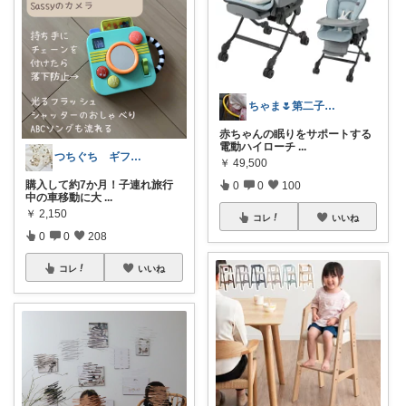
ちゃま🌷第二子妊娠中
赤ちゃんの眠りをサポートする
電動ハイローチ
...
つちぐち ギフト*暮らし
￥
49,500
購入して約7か月！子連れ旅行
0
0
100
中の車移動に大
...
￥
2,150
コレ
いいね
0
0
208
コレ
いいね