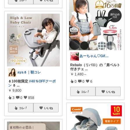
あーちゃん♡Giftで選びたい商品🌹
Rebalo（リバロ）の「肩ベルト
付きチェ
...
aya🌷｜朝コレ
￥
1,480～
🌷100枚限定
#40％OFFクーポ
0
0
6
ン
🌷
...
￥
9,800
コレ
いいね
3
0
858
コレ
いいね