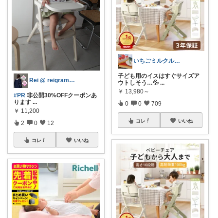
いちごミルクル 育児 美容 洋服など
子ども用のイスはすぐサイズア
Rei @ reigram_house
ウトしそう…💦
...
￥
13,980～
#PR
非公開30%OFFクーポンあ
ります
...
0
0
709
￥
11,200
コレ
いいね
2
0
12
コレ
いいね