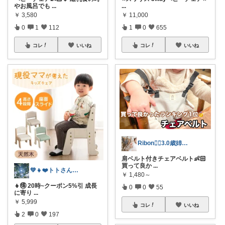
やお風呂でも
...
...
￥
3,580
￥
11,000
0
1
112
1
0
655
コレ
いいね
コレ
いいね
Ribon❁⃘3.0歳姉妹ﾏﾏ👧🏻♡
肩ベルト付きチェアベルト👶🏻
買って良か
...
💚👧❤️トトさん 8月🥵
￥
1,480～
👧🉐 20時~クーポン5%引 成長
0
0
55
に寄り
...
￥
5,999
コレ
いいね
2
0
197