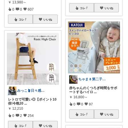
￥
13,980～
コレ
いいね
0
0
607
コレ
いいね
ちゃま🌷第二子妊娠中
赤ちゃんのくつろぎ時間をサポ
みっこ🪴日々感謝🌷いいね上限🙏
ートするハイロ
...
￥
16,800～
レトロで可愛い◎【ポイント10
倍!今晩20
...
0
0
97
￥
12,210
コレ
いいね
0
2
254
コレ
いいね