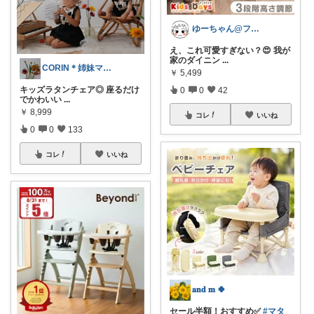
ゆーちゃん@フォロワーさまから購入💕
え、これ可愛すぎない？😍 我が
家のダイニン
...
CORIN＊姉妹ママ＊ぜんぶオリ写＊
￥
5,499
キッズラタンチェア◎ 座るだけ
0
0
42
でかわいい
...
￥
8,999
コレ
いいね
0
0
133
コレ
いいね
𝐚𝐧𝐝 𝐦 🍀
セール半額！おすすめ✅
#マタ