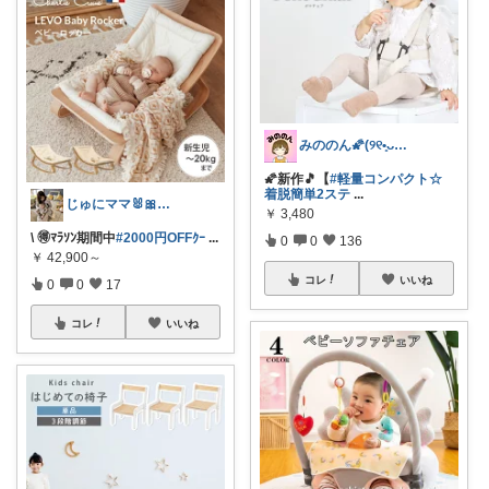
みののん🌠(୨୧•͈ᴗ•͈)感謝♡
🌠新作🎵【
#軽量コンパクト☆
着脱簡単2ステ
...
じゅにママ🐰🎀2yboyワーママ
￥
3,480
\ 🉐ﾏﾗｿﾝ期間中
#2000円OFFｸｰ
...
0
0
136
￥
42,900～
コレ
いいね
0
0
17
コレ
いいね