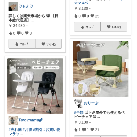
ママ
#ベ
...
♡もえ♡
￥
3,130～
詳しくは楽天市場から 😸 【日
0
0
25
本総代理店】
...
￥
34,980～
コレ
いいね
0
0
8
コレ
いいね
おりーぶ
#半額
以下🎉屋外でも使えるベ
ビーチェア😊
...
𝘛𝘢𝘳𝘰 𝘮𝘢𝘮𝘢🦖
￥
3,130～
#売れ筋
#お得
#割引
#お買い物
1
1
21
マラソ
...