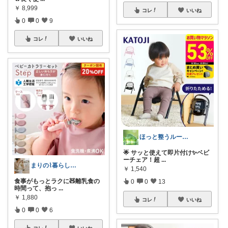
￥
8,999
コレ
いいね
0
0
9
コレ
いいね
ほっと整うルーム🌿
🌟 サッと使えて即片付け✨ベビ
ーチェア！超
...
まりの⌇暮らしとあそび
￥
1,540
食事がもっとラクに🧸離乳食の
0
0
13
時間って、抱っ
...
￥
1,880
コレ
いいね
0
0
6
コレ
いいね