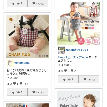
コレ
いいね
Кanon🌸4y👧3y👦
#ka_ベビーチェア🍬oo
ローチ
ェアとし
...
yonamama
￥
4,490～
お出かけ先の「座る場所どうし
0
0
21
よう💦」を解決
...
￥
2,280
コレ
いいね
2
1
752
コレ
いいね