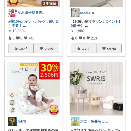
なお団子🍪育児・暮らしの便利グッズ
suukaru
#🉐10%ポイントバック
#買い足
【お買い物マラソン
#ポイント1
し不要！
...
0倍
🌟】
...
￥
13,980～
￥
1,980
0
0
748
0
0
213
コレ
いいね
コレ
いいね
𝘏𝘢𝘳𝘶
ポニー🐎暮らし快適を目指すパパ
ベビーチェア👶🏻🩷 離乳食の時
⭐️スワリス 3wayベビーチェア⭐️