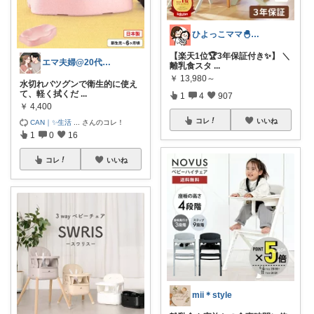
ひよっこママ🐣𓂃ゆるっと育児と暮らし
【楽天1位🏆3年保証付き✨】 ＼
エマ夫婦@20代共働き
離乳食スタ
...
￥
13,980～
水切れバツグンで衛生的に使え
て、軽く拭くだ
...
1
4
907
￥
4,400
コレ
いいね
CAN｜✨生活
...
さんのコレ！
1
0
16
コレ
いいね
mii＊style