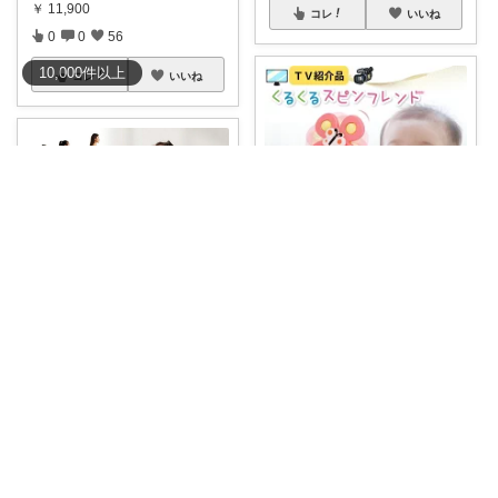
￥
11,900
コレ
いいね
0
0
56
10,000
件
以上
コレ
いいね
9歳差ずぼらママの買って良かったもの✨
✨お出かけの救世主♡✨ ベビー
カーで
...
さゆり| 2児ママお買い物メモ🧸
￥
1,980
0
0
8
🌸 成長に合わせてずっと使え
る！頼れる木製
...
￥
7,729
コレ
いいね
0
0
38
コレ
いいね