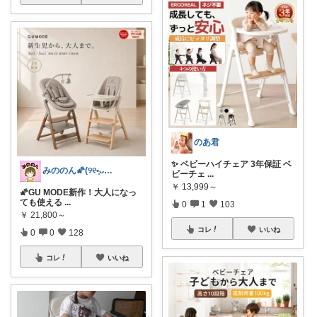
のあ君
✨ ベビーハイチェア 3年保証 ベ
みののん🌠(୨୧•͈ᴗ•͈)感謝♡
ビーチェ
...
￥
13,999～
🌠GU MODE新作！大人になっ
ても使える
...
0
1
103
￥
21,800～
コレ
いいね
0
0
128
コレ
いいね