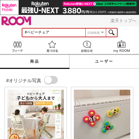
ROOM
楽天トップへ
詳細検索
Feed
見つける
お知らせ
商品
ユーザー
#オリジナル写真