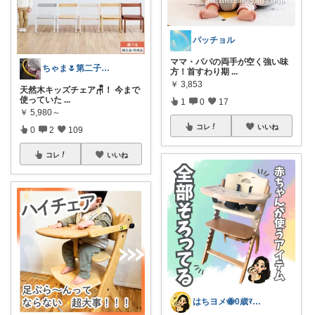
パッチョル
ママ・パパの両手が空く強い味
ちゃま🌷第二子妊娠中
方！首すわり期
...
￥
3,853
天然木キッズチェア🪑！ 今まで
使っていた
...
1
0
17
￥
5,980～
コレ
いいね
0
2
109
コレ
いいね
はちヨメ🐝0歳ﾏﾏ👶🏻🎀