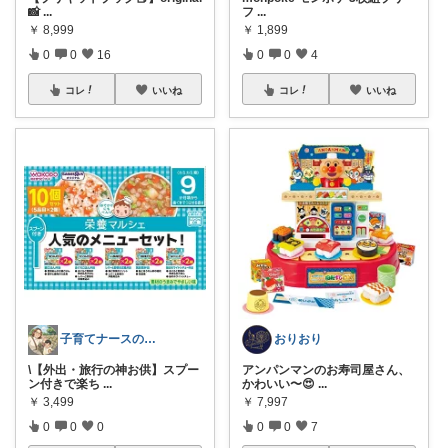
📸
...
フ
...
￥
8,999
￥
1,899
0
0
16
0
0
4
コレ
いいね
コレ
いいね
子育てナースの備忘録
おりおり
\【外出・旅行の神お供】スプー
アンパンマンのお寿司屋さん、
ン付きで楽ち
...
かわいい〜😍
...
￥
3,499
￥
7,997
0
0
0
0
0
7