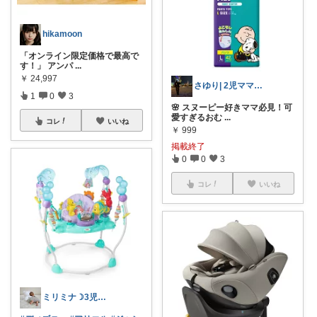
hikamoon
「オンライン限定価格で最高で
す！」 アンパ
...
￥
24,997
さゆり| 2児ママお買い物メモ🧸
1
0
3
🌸 スヌーピー好きママ必見！可
愛すぎるおむ
...
コレ
いいね
￥
999
掲載終了
0
0
3
コレ
いいね
ミリミナ☽3児の保育士ママ第4子妊娠中