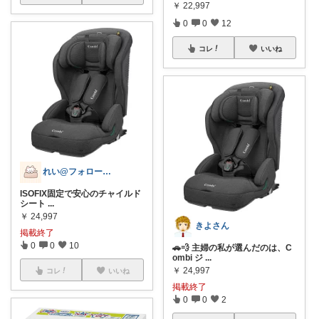
￥
22,997
0
0
12
コレ
いいね
れい@フォロー＆経由購入感謝です♪
ISOFIX固定で安心のチャイルド
シート
...
￥
24,997
きよさん
掲載終了
0
0
10
🚗💨 主婦の私が選んだのは、C
ombi ジ
...
￥
24,997
コレ
いいね
掲載終了
0
0
2