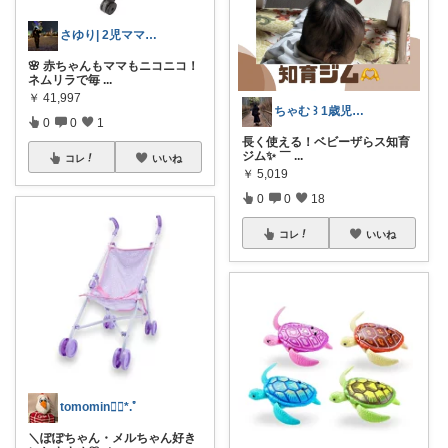
さゆり| 2児ママお買い物メモ🧸
🌸 赤ちゃんもママもニコニコ！
ネムリラで毎
...
￥
41,997
ちゃむ ꒱ 1歳児ママのオススメ育児用品
0
0
1
長く使える！ベビーザらス知育
ジム✨️ ￣
...
コレ
いいね
￥
5,019
0
0
18
コレ
いいね
tomomin❁⃘*.ﾟ
＼ぽぽちゃん・メルちゃん好き