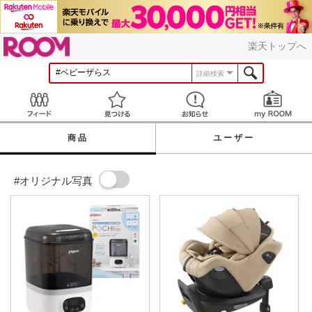
ROOM
楽天トップへ
詳細検索
Feed
見つける
お知らせ
商品
ユーザー
#オリジナル写真