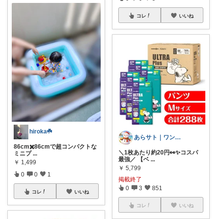
コレ
いいね
hiroka☘️
あらサト｜ワンオペ4児ママ👶
86cm✖️86cmで超コンパクトな
＼1枚あたり約20円👀✨コスパ
ミニプ
...
最強／ 【ベ
...
￥
1,499
￥
5,799
0
0
1
掲載終了
0
3
851
コレ
いいね
コレ
いいね