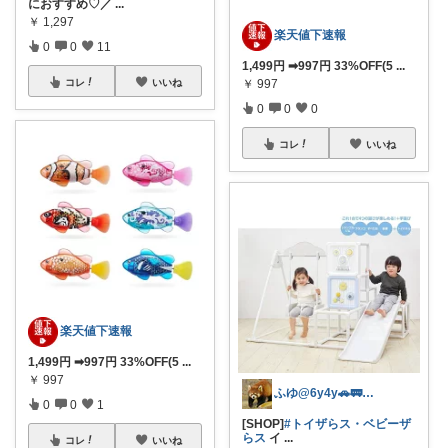
におすすめ♡／
...
￥
1,297
楽天値下速報
0
0
11
1,499円 ➡997円 33%OFF(5
...
コレ
いいね
￥
997
0
0
0
コレ
いいね
楽天値下速報
1,499円 ➡997円 33%OFF(5
...
￥
997
ふゆ@6y4y🚗🚃コレ歓迎🍀
0
0
1
[SHOP]
#トイザらス・ベビーザ
らス
イ
...
コレ
いいね