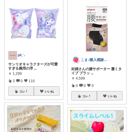
piiˎˊ˗
こま♪購入感謝です6y&3y♪
サンリオキャラクターズが可愛
すぎる腕用の浮
...
妊婦さんの腰サポーター 履くタ
イプ ブラッ
...
￥
1,299
￥
4,599
3
0
110
0
0
0
コレ
いいね
コレ
いいね