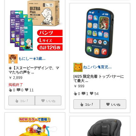
もにしー☀️3歳娘と0歳息子のパパ🧡
ねこパン🐈育児お助け
☀️【スヌーピーデザインで、マ
マたちの声を
...
[4/25 限定先着 トップバナーに
￥
2,899
て最大
...
掲載終了
￥
999
0
0
11
0
1
54
コレ
いいね
コレ
いいね