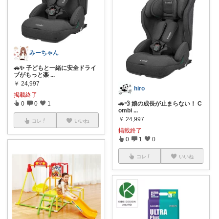
みーちゃん
🚗✨ 子どもと一緒に安全ドライ
ブがもっと楽
...
￥
24,997
hiro
掲載終了
🚗💨 娘の成長が止まらない！ C
0
0
1
ombi
...
￥
24,997
コレ
いいね
掲載終了
0
1
0
コレ
いいね