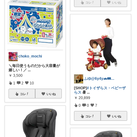
コレ
いいね
choko_mochi
＼毎日使うものだから大容量が
嬉しい！／
...
￥
3,500
ふゆ@6y4y🚗🚃コレ歓迎🍀
1
2
10
[SHOP]
#トイザらス・ベビーザ
らス
暑
...
コレ
いいね
￥
20,899
0
0
7
コレ
いいね