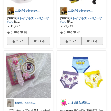
ふゆ@6y4y🚗🚃コレ歓迎🍀
ふゆ@6y4y🚗🚃コレ歓迎🍀
[SHOP]
#トイザらス・ベビーザ
[SHOP]
#トイザらス・ベビーザ
らス
私
...
らス
新
...
￥
15,997
￥
79,749
0
0
62
0
0
44
コレ
いいね
コレ
いいね
𝚝𝚊𝚖𝚒_𝚗𝚘𝚔𝚘𓂃
こま♪購入感謝です6y&3y♪
【プリキットブック📕】original
monpoke モンポケ 3枚組ブリー