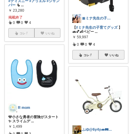
#ディズニー
#アリエル
#ジャン
パー
🧜
...
￥
23,280
掲載終了
🎀ミナ先生の子育てグッズ⸜🌷︎⸝‍
0
0
4
【
#ミナ先生の子育てグッズ
】
🚗💕👶ベビー
...
コレ
いいね
￥
59,997
0
0
4
コレ
いいね
R mom
🩵小さな勇者の冒険がスタート
✨ スライムデ
...
￥
1,499
ふゆ@6y4y🚗🚃コレ歓迎🍀
0
0
3