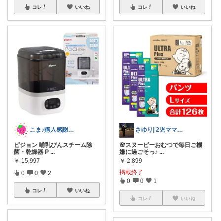
コレ
いいね
コレ
いいね
こま♪購入感謝です6y&3y♪
さゆり| 2児ママお買い物メモ🧸
ピジョン 哺乳びんスチーム除
🌸スヌーピーおむつで毎日ご機
菌・乾燥器 P
...
嫌に過ごそっ♪
...
￥
15,997
￥
2,899
掲載終了
0
0
2
0
0
1
コレ
いいね
コレ
いいね