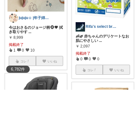
jujuju☺︎ |年子姉妹ママ♡
Rifa's select branch
今はおさるのジョージ柄🐵🤎 拭
き取りやす
...
👶🌿 赤ちゃんのデリケートなお
￥
8,999
肌にやさしい
...
掲載終了
￥
2,097
1
0
10
掲載終了
0
0
0
コレ
いいね
6,782
件
コレ
いいね
タユタユ🍑