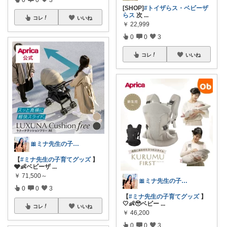
[SHOP]
#トイザらス・ベビーザ
らス
次
...
コレ
いいね
￥
22,999
0
0
3
コレ
いいね
🎀ミナ先生の子育てグッズ⸜🌷︎⸝‍
【
#ミナ先生の子育てグッズ
】
🩶👶ベビーザ
...
￥
71,500～
🎀ミナ先生の子育てグッズ⸜🌷︎⸝‍
0
0
3
【
#ミナ先生の子育てグッズ
】
🤍👶🥹ベビー
...
コレ
いいね
￥
46,200
0
0
3