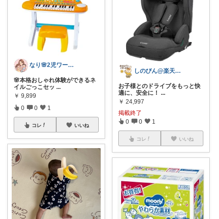
なり🌸2児ワーママの楽しい暮らし
しのびん@楽天Room
🌸本格おしゃれ体験ができるネ
お子様とのドライブをもっと快
イルごっこセッ
...
適に、安全に！
...
￥
9,899
￥
24,997
0
0
1
掲載終了
0
0
1
コレ
いいね
コレ
いいね