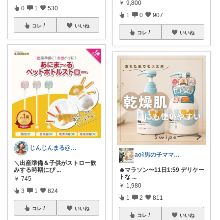
￥
9,800
0
1
530
1
0
907
コレ
いいね
コレ
いいね
じんじんまる@2歳児ママ
ao⌇男の子ママの暮らし
＼出産準備＆子供がストロー飲
みする時期にぴ
...
🔥マラソン〜11日1:59 デリケー
トな
...
￥
745
￥
1,980
3
1
824
1
2
811
コレ
いいね
コレ
いいね