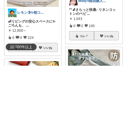
Molly⭐️経由購入感謝です💕
**🧦さらっと快適♪ リネンコッ
レモン🍋✨朝コレ5時
トンのベビ
...
￥
1,043
👶リビングの安心スペースに✨
ごろんも、
...
0
0
195
￥
12,800～
コレ
いいね
0
0
224
10,000
件
以上
コレ
いいね
TENKO ⌇2児のママ＊暮らしを便利に
《
#tenko水遊びグッズ
》 クー
3R-mam🍎三兄弟母
ポン
...
￥
1,580
🍎
#子連れ旅行は取り出しやす