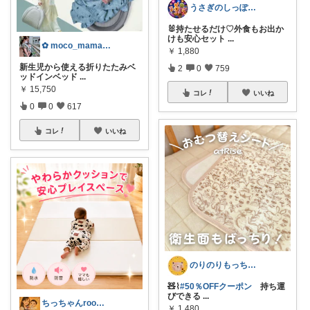
うさぎのしっぽ43🐰2児の母👧朝コレ
🐰持たせるだけ♡外食もお出か
けも安心セット
...
✿ moco_mama_life ✿
￥
1,880
新生児から使える折りたたみベ
2
0
759
ッドインベッド
...
￥
15,750
コレ
いいね
0
0
617
コレ
いいね
のりのりもっち⌇１歳との楽しい暮らし🌻
🧸⌇
#50％OFFクーポン
持ち運
びできる
...
ちっちゃんroom@toki*kura
￥
1,480