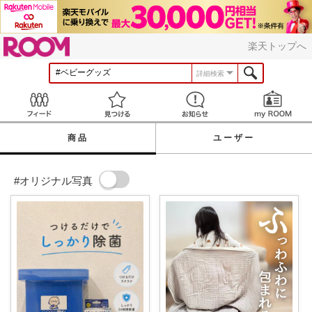
ROOM
楽天トップへ
詳細検索
Feed
見つける
お知らせ
商品
ユーザー
#オリジナル写真