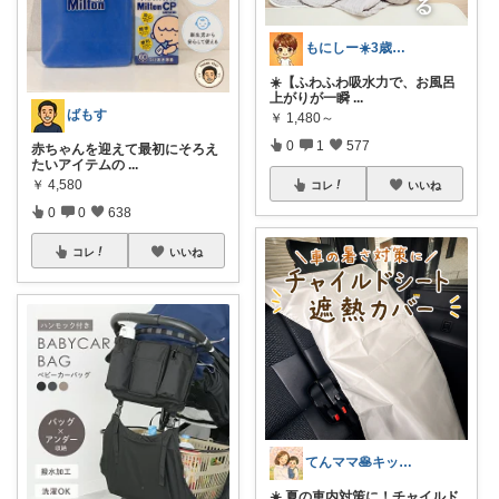
もにしー☀️3歳娘と0歳息子のパパ🧡
☀️【ふわふわ吸水力で、お風呂
上がりが一瞬
...
ばもす
￥
1,480～
0
1
577
赤ちゃんを迎えて最初にそろえ
たいアイテムの
...
￥
4,580
コレ
いいね
0
0
638
コレ
いいね
てんママ🥞キッチン雑貨と育児グッズ
☀️ 夏の車内対策に！チャイルド