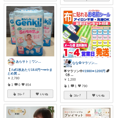
あらサト｜ワンオペ4児ママ👶
なな🌻マラソンまとめコレ作成中✨️
【
#👶1枚あたり18.6円〜👀✨ま
🌟マラソン中
#1980⏩1200円
🌈
とめ買
...
《水
...
￥
2,780
￥
1,200
1
0
854
1
1
790
コレ
いいね
コレ
いいね