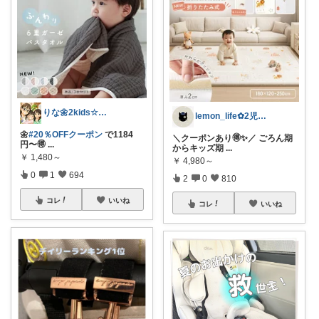
りな🌼2kids☆毎日をちょっと快適に
lemon_life✿2児ママ
🌼
#20％OFFクーポン
で1184
＼クーポンあり🉐✨／ ごろん期
円〜🉐
...
からキッズ期
...
￥
1,480～
￥
4,980～
0
1
694
2
0
810
コレ
いいね
コレ
いいね