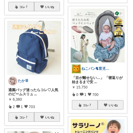
コレ
いいね
ねこパン🐈育児お助け
「目が離せない…」 「寝返りが
たか🐰
始まるまで安
...
￥
15,750
通園バッグ迷ったらコレ♡人気
のビームスリュ
...
0
1
700
￥
6,380
コレ
いいね
2
1
703
コレ
いいね