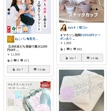
aya🌷｜朝コレ
🌷マラソン期間
#10%OFFクー
ポンあり
...
ねこパン🐈育児お助け
￥
1,980
【LINE友だち登録で最大1200
1
0
891
円OFF
...
￥
11,900
コレ
いいね
0
0
471
コレ
いいね