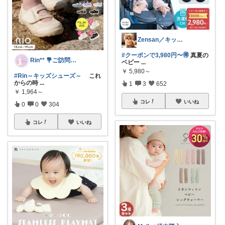
Zensan／キッズ☆ベビーROOM
#クーポンで3,980円〜🉐
真夏の
Rin** 💐ご訪問感謝です💐
ベビー
...
￥
5,980～
#Rin～キッズシューズ～
これ
からの時
...
1
3
652
￥
1,964～
コレ
いいね
0
0
304
コレ
いいね