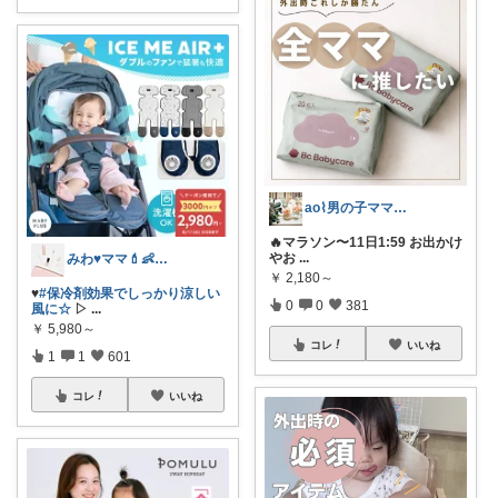
ao⌇男の子ママの暮らし
🔥マラソン〜11日1:59 お出かけ
やお
...
みわ♥️ママ💄👶夏かわいい
￥
2,180～
♥️
#保冷剤効果でしっかり涼しい
0
0
381
風に☆
▷
...
￥
5,980～
コレ
いいね
1
1
601
コレ
いいね