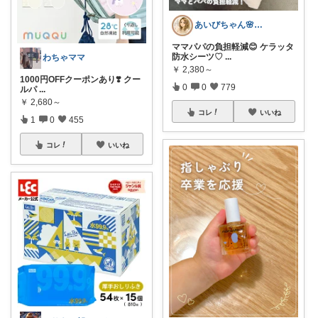
あいびちゃん🌸２児mama
ママパパの負担軽減😊 ケラッタ
防水シーツ♡
...
わちゃママ
￥
2,380～
1000円OFFクーポンあり❣️ クー
0
0
779
ルパ
...
￥
2,680～
コレ
いいね
1
0
455
コレ
いいね