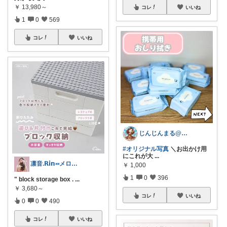
￥
13,980～
コレ
いいね
1
0
569
コレ
いいね
じんじんまる@2歳児ママ
#オリジナル写真
＼お出かけ用
にこれが大
...
凛音.𝗥𝗶𝗻༝༝メロウな暮らし🧸
￥
1,000
1
0
396
" block storage box .
...
￥
3,680～
コレ
いいね
0
0
490
コレ
いいね