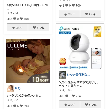
✨約58%OFF！16,000円→6,78
1
0
700
...
￥
6,783～
コレ
いいね
3
0
758
コレ
いいね
シルク🐱便利な暮らし
＼外出先からスマホで見守り、
ペットも赤ちゃ
...
りあ
￥
4,180～
\ マラソン10%off /⟡.· 🍼
...
0
1
714
￥
5,382
コレ
いいね
1
6
693