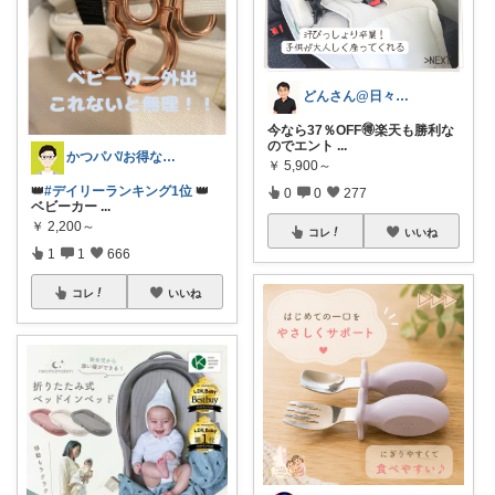
どんさん@日々の生活に彩りを
今なら37％OFF🉐楽天も勝利な
のでエント
...
かつパパ/お得な子供服、育児商品の紹介✨
￥
5,900～
👑
#デイリーランキング1位
👑
0
0
277
ベビーカー
...
￥
2,200～
コレ
いいね
1
1
666
コレ
いいね