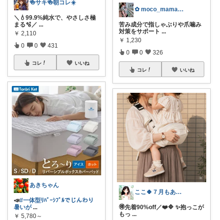
🍻サキ🍻朝コレ☀️
✿ moco_mama_life ✿
＼💧99.9%純水で、やさしさ極
まる🫧／
...
苦み成分で指しゃぶりや爪噛み
対策をサポート
...
￥
2,110
￥
1,230
0
0
431
0
0
326
コレ
いいね
コレ
いいね
あきちゃん
ここ🍀７月もありがとう🍀
📣
#一体型ﾘﾊﾞｰｼﾌﾞﾙでじんわり
暑いが
...
🉐先着90%off／❤️🔷 ✨抱っこが
もっ
...
￥
5,780～