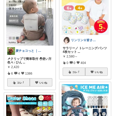
リンリン☆皆さんありがとう
サラリーノ トレーニングパンツ
麦チョコっと ｜ キッズ＆ベビー 夏
4枚セット
...
￥
2,580～
📌クリップで簡単取付 🐣使い方
色々♪ ひん
...
0
0
404
￥
2,420
コレ
いいね
6
4
1386
コレ
いいね