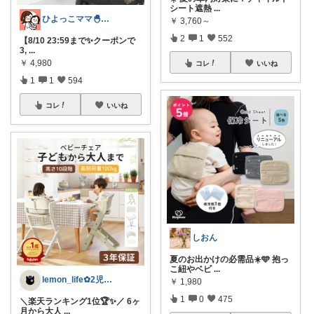
シート遮熱
...
ひよっこママ🐣𓂃ゆるっと育児と暮らし
￥
3,760～
2
1
552
【8/10 23:59まで✨クーポンで
3,
...
￥
4,980
コレ
いいね
1
1
594
コレ
いいね
しおん
夏のお出かけの必需品☀️🩵 抱っ
こ紐やベビ
...
lemon_life✿2児ママ
￥
1,980
1
0
475
＼楽天ランキング1位🏆✨／ 6ヶ
月から大人
...