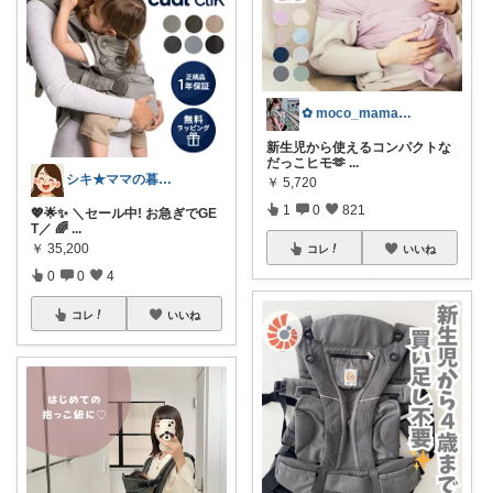
✿ moco_mama_life ✿
新生児から使えるコンパクトな
だっこヒモ🫶
...
シキ★ママの暮らし、キッズ
￥
5,720
1
0
821
💖🌟✨ ＼セール中! お急ぎでGE
T／ 🌈
...
￥
35,200
コレ
いいね
0
0
4
コレ
いいね