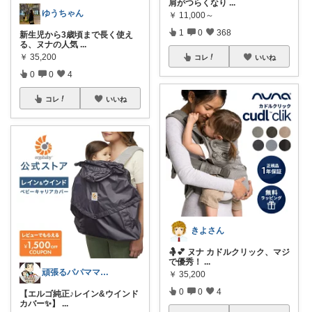
肩がつらくなり
...
ゆうちゃん
￥
11,000～
1
0
368
新生児から3歳頃まで長く使え
る、ヌナの人気
...
￥
35,200
コレ
いいね
0
0
4
コレ
いいね
きよさん
🤱💕 ヌナ カドルクリック、マジ
で優秀！
...
頑張るパパママ応援隊@育児・子供用品紹介
￥
35,200
0
0
4
【エルゴ純正♪レイン&ウインド
カバー✨】
...