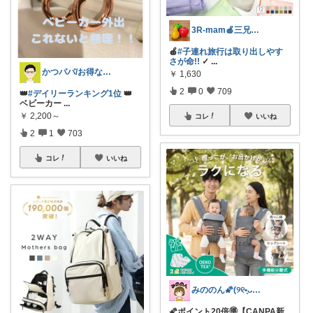
3R-mam🍎三兄弟母
🍎
#子連れ旅行は取り出しやす
さが命!!
✓
...
かつパパ/お得な子供服、育児商品の紹介✨
￥
1,630
2
0
709
👑
#デイリーランキング1位
👑
ベビーカー
...
￥
2,200～
コレ
いいね
2
1
703
コレ
いいね
みののん🌠(୨୧•͈ᴗ•͈)感謝♡
🌠ポイント20倍🉐【CANPA新