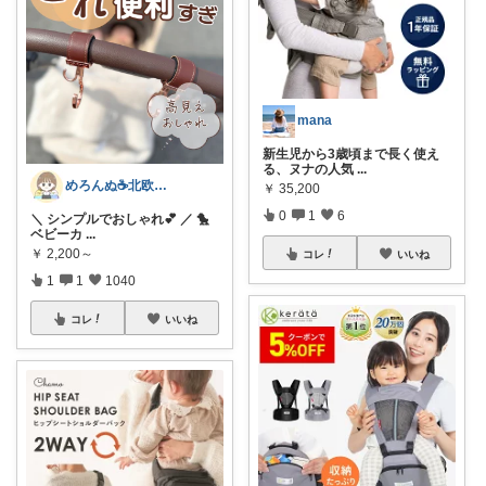
mana
新生児から3歳頃まで長く使え
る、ヌナの人気
...
めろんぬ☕️北欧ナチュラルな暮らし
￥
35,200
0
1
6
＼ シンプルでおしゃれ💕 ／ 🐤
ベビーカ
...
￥
2,200～
コレ
いいね
1
1
1040
コレ
いいね