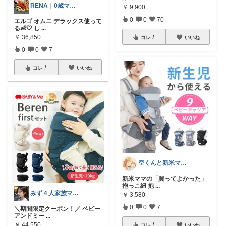
RENA｜0歳ママ👶犬猫暮らし🐶🐱
￥
9,900
0
0
70
エルゴ オムニ デラックス使って
る👶🤍 し
...
￥
36,850
コレ
いいね
0
0
7
コレ
いいね
空くんと新米ママ🌸💪
新米ママの「買ってよかった」
抱っこ紐 抱
...
みず４人家族ママ★３０代子育て奮闘中🙆
￥
3,580
0
0
7
＼期間限定クーポン！／ ベビー
アンドミー
...
￥
44,550
コレ
いいね