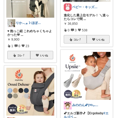
ベビー・キッズ・マタニティ｜うさ子
進化した最上位モデル！ ＼迷っ
たらコレで間
...
りか𓂃⁎☽ ほぼオリ写
￥
36,850
0
3
538
♥ 抱っこ紐 これめちゃくちゃよ
かった🫶
...
￥
9,900
コレ
いいね
1
0
23
コレ
いいね
みののん🌠(୨୧•͈ᴗ•͈)感謝♡
🌠エルゴ新作🎵【Ergobaby
#エ
ルゴベ
...