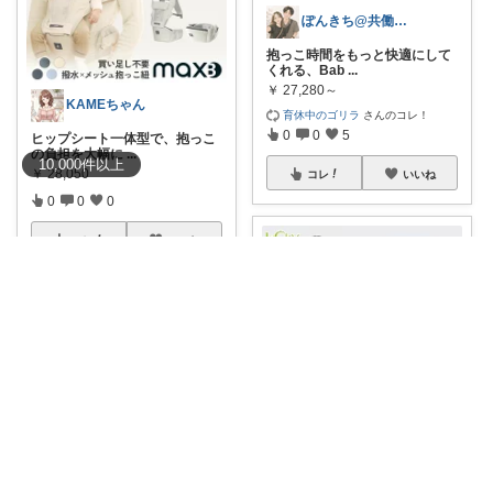
ぽんきち@共働き20代夫婦
抱っこ時間をもっと快適にして
くれる、Bab
...
￥
27,280～
KAMEちゃん
育休中のゴリラ
さんのコレ！
0
0
5
ヒップシート一体型で、抱っこ
の負担を大幅に
...
10,000
件
以上
￥
28,050
コレ
いいね
0
0
0
コレ
いいね
NS♡4yのママ🎀
生後2週間から使える「LUCKY