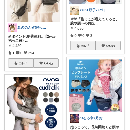
YUKI 双子パパ | 育児×便利グッズ
👶💙「抱っこが増えてくると、
腕や腰への負担
...
みののん🌠(୨୧•͈ᴗ•͈)感謝♡
￥
4,680
0
0
3
🌠ポイントUP🉐便利♫【2way
抱っこ紐×
...
￥
4,480
コレ
いいね
1
0
294
コレ
いいね
ぺるる🌞7月お疲れ様でした😊
抱っこって、長時間続くと腰や