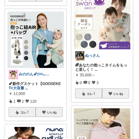
ぬっさん
🌈あなたの抱っこタイムをもっ
と楽しく！
...
みののん🌠(୨୧•͈ᴗ•͈)感謝♡
￥
35,000～
0
0
3
🌠新作グスケット【GOOSEKE
T
#大容量
...
￥
12,000
コレ
いいね
1
2
120
コレ
いいね