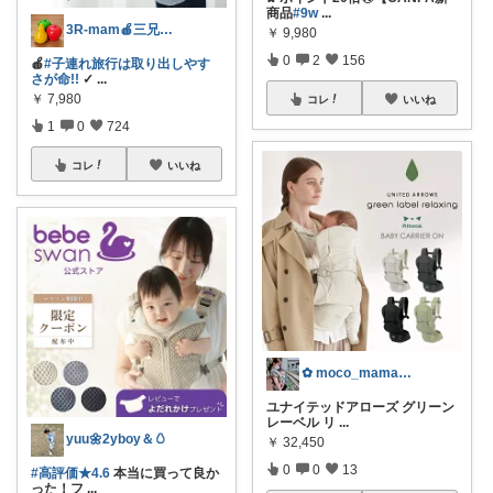
商品
#9w
...
3R-mam🍎三兄弟母
￥
9,980
0
2
156
🍎
#子連れ旅行は取り出しやす
さが命!!
✓
...
￥
7,980
コレ
いいね
1
0
724
コレ
いいね
✿ moco_mama_life ✿
ユナイテッドアローズ グリーン
レーベル リ
...
yuu🌼2yboy＆🥚
￥
32,450
0
0
13
#高評価★4.6
本当に買って良か
った！フ
...