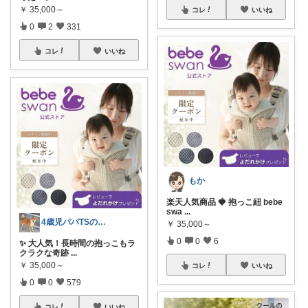
￥
35,000～
コレ
いいね
0
2
331
コレ
いいね
もか
楽天人気商品 🍓 抱っこ紐 bebe
swa
...
4歳児パパTSの育児おたすけROOM🎁
￥
35,000～
0
0
6
✨ 大人気！長時間の抱っこもラ
クラクな奇跡
...
￥
35,000～
コレ
いいね
0
0
579
コレ
いいね