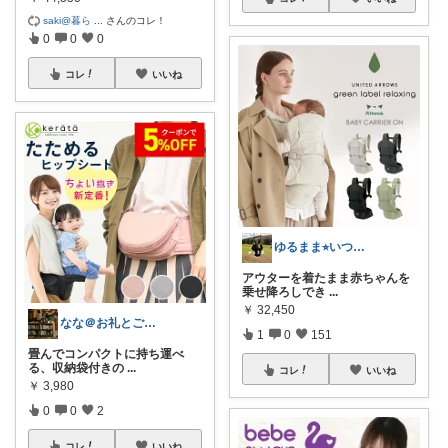
saki@暮ら
...
さんのコレ！
0
0
0
コレ
いいね
ゆるまま⭐︎いつもありがとうございます✨
アウターを着たまま赤ちゃんを
乗せ降ろしでき
...
￥
32,450
なな＠お礼とご縁に感謝✨
1
0
151
畳んでコンパクトに持ち運べ
る、収納袋付きの
...
コレ
いいね
￥
3,980
0
0
2
コレ
いいね