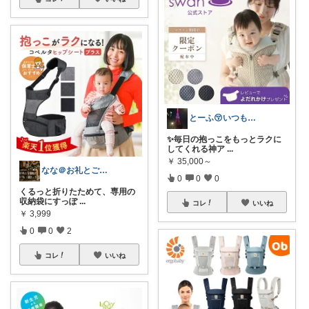
とーふ😚いつもご購入感謝です🙇
✨毎日の抱っこをもっとラクに
してくれる神ア
...
￥
35,000～
なな＠お礼とご縁に感謝✨
0
0
0
くるっと折りたためて、専用の
収納袋にすっぽ
...
コレ
いいね
￥
3,999
0
0
2
コレ
いいね