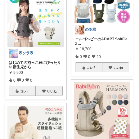
のあ君
エルゴベビーのADAPT SoftFle
x
...
￥
18,700
🌟ソラ🌟
0
0
20
はじめての抱っこ紐にぴったり
✨ 新生児から
...
コレ
いいね
￥
9,900
0
0
0
コレ
いいね