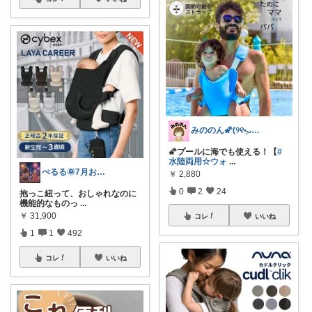
みののん🌠(୨୧•͈ᴗ•͈)感謝♡
🌠プールに海でも使える！【
#
水陸両用☆ウォ
...
ぺるる🌞7月お疲れ様でした😊
￥
2,880
0
2
24
抱っこ紐って、おしゃれなのに
機能的なものっ
...
￥
31,900
コレ
いいね
1
1
492
コレ
いいね