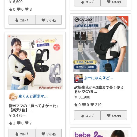
￥
6,600
コレ
いいね
0
0
3
コレ
いいね
ぶーにゃん🔰どうしたら売れるかな😭
👶新生児から3歳まで長く使え
る✨ 🤍CYB
...
空くんと新米ママ🌸💪
￥
31,900
0
0
219
新米ママの「買ってよかった」
【楽天1位】
...
￥
3,479～
コレ
いいね
1
0
7
コレ
いいね