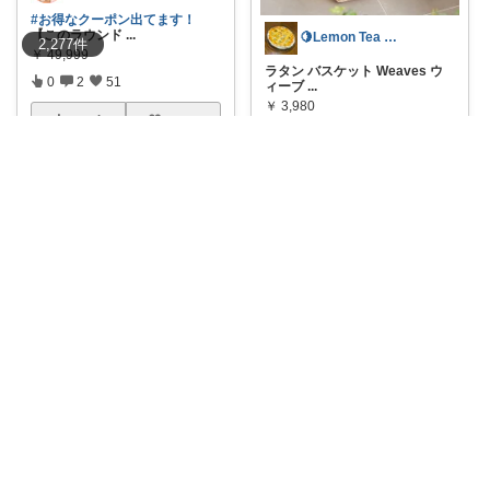
#お得なクーポン出てます！
【このラウンド
...
🍋Lemon Tea インテリア☕️
2,277
件
￥
49,999
ラタン バスケット Weaves ウ
0
2
51
ィーブ
...
￥
3,980
コレ
いいね
0
0
11
コレ
いいね
メジェド厳選✨
🧺これも一目惚れ枠でアリ🤣 ベ
トナムのシー
...
Miii ☆MIRUNO
￥
2,420～
＼お部屋にいながら南国リゾー
0
0
4