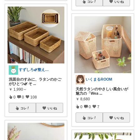
コレ
いいね
すずしろ🌿整えながら、ゆるく暮らす
いくまるROOM
洗面台のすみに、ラタンのかご
がひとつ🌿 そ
...
天然ラタンのやさしい風合いが
￥
1,990～
魅力の「Wea
...
0
0
108
￥
8,680
0
0
7
コレ
いいね
コレ
いいね