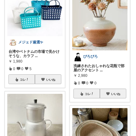
メジェド厳選✨
台湾やベトナムの市場で見かけ
そうな、カラフ
...
ぴろぴろ
￥
1,980
洗練されたおしゃれな花瓶で部
0
0
5
屋のアクセント
...
￥
2,980
コレ
いいね
0
0
0
コレ
いいね