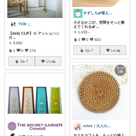
すずしろ🌿整えながら、ゆるく暮らす
小さなかごが、空間をそっと整
YUik ·͜· ︎︎
えてくれる🌿
...
￥
1,430～
【daily CLIP】☆ アッシュハン
ガ
...
3
0
683
￥
9,990
1
0
276
コレ
いいね
コレ
いいね
mAm｜大人のご褒美セレクト
おうちカフェを、もっと心地よ