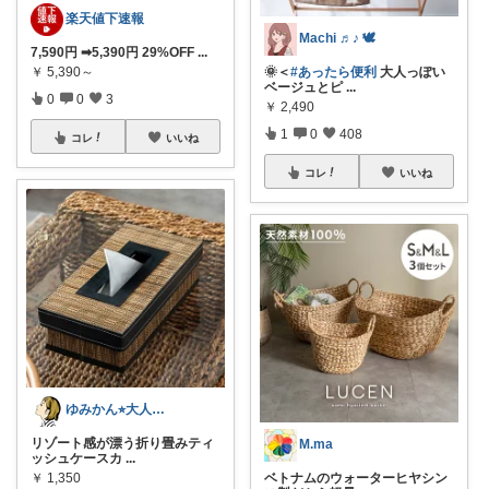
楽天値下速報
Machi ♬♪ 🕊
7,590円 ➡5,390円 29%OFF
...
🌞＜
#あったら便利
大人っぽい
￥
5,390～
ベージュとピ
...
0
0
3
￥
2,490
1
0
408
コレ
いいね
コレ
いいね
ゆみかん⭐︎大人の暮らし研究室
リゾート感が漂う折り畳みティ
M.ma
ッシュケースカ
...
ベトナムのウォーターヒヤシン
￥
1,350