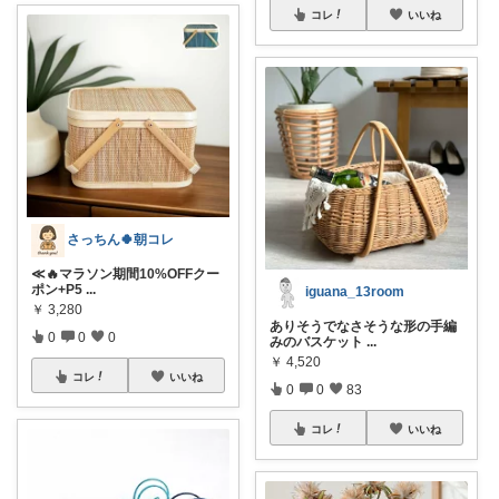
コレ
いいね
さっちん🍀朝コレ
≪🔥マラソン期間10%OFFクー
ポン+P5
...
iguana_13room
￥
3,280
ありそうでなさそうな形の手編
0
0
0
みのバスケット
...
￥
4,520
コレ
いいね
0
0
83
コレ
いいね