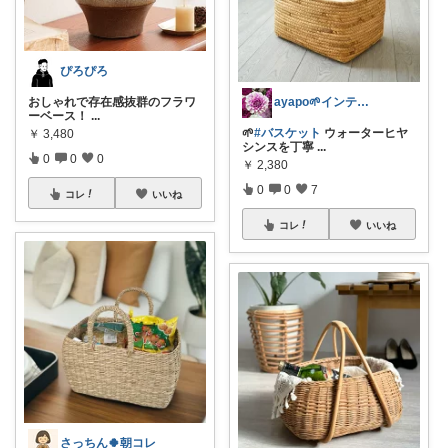
ぴろぴろ
ayapo🌱インテリア&雑貨
おしゃれで存在感抜群のフラワ
ーベース！
...
🌱
#バスケット
ウォーターヒヤ
￥
3,480
シンスを丁寧
...
0
0
0
￥
2,380
0
0
7
コレ
いいね
コレ
いいね
さっちん🍀朝コレ