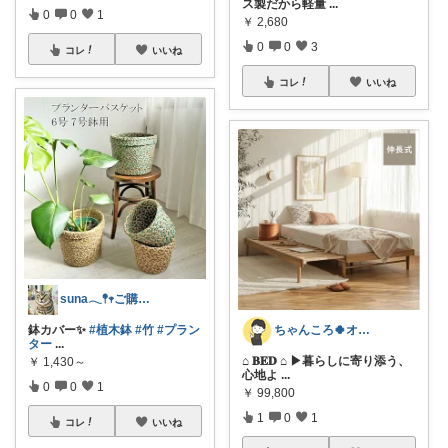
ス製だから軽量
...
0
0
1
￥
2,680
0
0
3
コレ
いいね
コレ
いいね
suna𓂃𖤥𖥧ご購入感謝´`*
ちゃんころ🍀オリ写/インテリア/キッズ
鉢カバー✨
#植木鉢
#竹
#プラン
ター
...
⌂ 𝐁𝐄𝐃 ⌂ ▶暮らしに寄り添う、
￥
1,430～
心地よ
...
0
0
1
￥
99,800
1
0
1
コレ
いいね