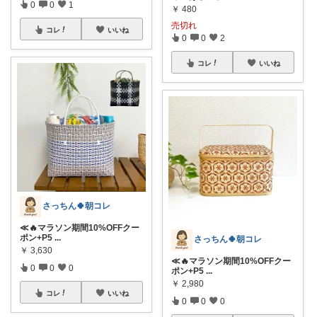
0
0
1
￥
480
売切れ
コレ
いいね
0
0
2
コレ
いいね
さっちん🍀朝コレ
≪🔥マラソン期間10%OFFクー
ポン+P5
...
さっちん🍀朝コレ
￥
3,630
≪🔥マラソン期間10%OFFクー
0
0
0
ポン+P5
...
￥
2,980
コレ
いいね
0
0
0