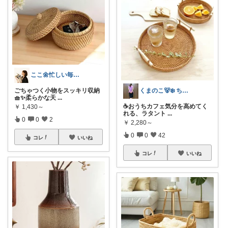
ここ🌼忙しい毎日を少しでも豊かに🌿
くまのこ🐻‍❄️ ちいさなきらめき日和
ごちゃつく小物をスッキリ収納
🧺✨柔らかな天
...
☕おうちカフェ気分を高めてく
￥
1,430～
れる、ラタント
...
0
0
2
￥
2,280～
0
0
42
コレ
いいね
コレ
いいね