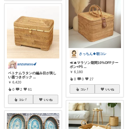
さっちん🍀朝コレ
≪🔥マラソン期間10%OFFクー
anzunasu🍆
ポン+P5
...
￥
6,180
ベトナムラタンの編み目が美し
い蓋つきボック
...
0
0
27
￥
6,420
0
2
61
コレ
いいね
コレ
いいね