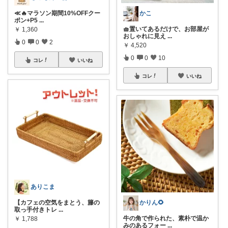
かこ
≪🔥マラソン期間10%OFFクー
ポン+P5
...
🧺置いてあるだけで、お部屋が
￥
1,360
おしゃれに見え
...
0
0
2
￥
4,520
0
0
10
コレ
いいね
コレ
いいね
ありこま
かりん🌻
【カフェの空気をまとう、籐の
取っ手付きトレ
...
牛の角で作られた、素朴で温か
￥
1,788
みのあるフォー
...