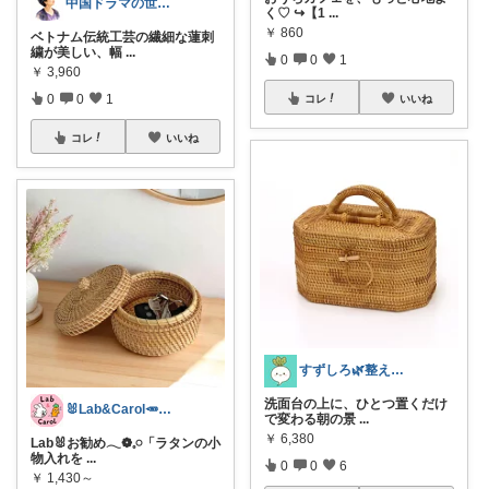
中国ドラマの世界を旅する
く♡ ↪︎【1
...
￥
860
ベトナム伝統工芸の繊細な蓮刺
繍が美しい、幅
...
0
0
1
￥
3,960
0
0
1
コレ
いいね
コレ
いいね
すずしろ🌿整えながら、ゆるく暮らす
洗面台の上に、ひとつ置くだけ
🐰Lab&Carol🥕のｲﾝﾃﾘｱ
で変わる朝の景
...
￥
6,380
Lab🐰お勧め𓂃❁𓈒𓏸「ラタンの小
物入れを
...
0
0
6
￥
1,430～