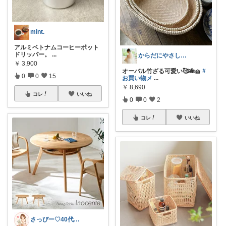
mint.
アルミベトナムコーヒーポット
ドリッパー。
...
からだにやさしい⭐︎_maaa_3
￥
3,900
オーバル竹ざる可愛い🥰🎋🧺
#
0
0
15
お買い物メ
...
￥
8,690
コレ
いいね
0
0
2
コレ
いいね
さっぴー♡40代主婦・楽天おすすめ品紹介