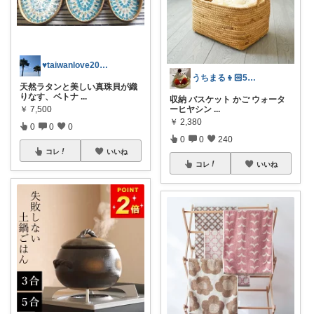
♥taiwanlove2026♥
うちまる👦🏻5歳ママ♡
天然ラタンと美しい真珠貝が織
りなす、ベトナ
...
収納 バスケット かご ウォータ
ーヒヤシン
...
￥
7,500
￥
2,380
0
0
0
0
0
240
コレ
いいね
コレ
いいね