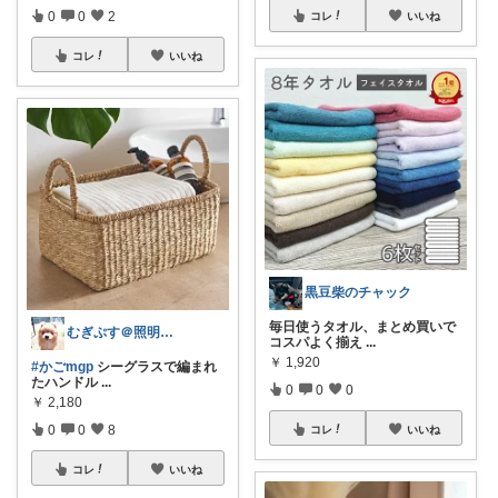
0
0
2
コレ
いいね
コレ
いいね
黒豆柴のチャック
毎日使うタオル、まとめ買いで
むぎぷす＠照明とインテリアと北欧食器
コスパよく揃え
...
￥
1,920
#かごmgp
シーグラスで編まれ
たハンドル
...
0
0
0
￥
2,180
0
0
8
コレ
いいね
コレ
いいね