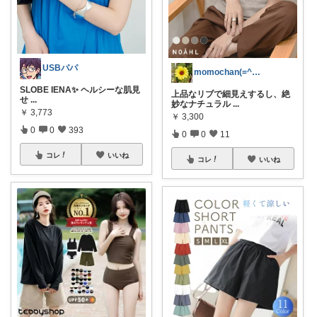
USBパパ
momochan(=^・^=)
SLOBE IENA✨ ヘルシーな肌見
上品なリブで細見えするし、絶
せ
...
妙なナチュラル
...
￥
3,773
￥
3,300
0
0
393
0
0
11
コレ
いいね
コレ
いいね