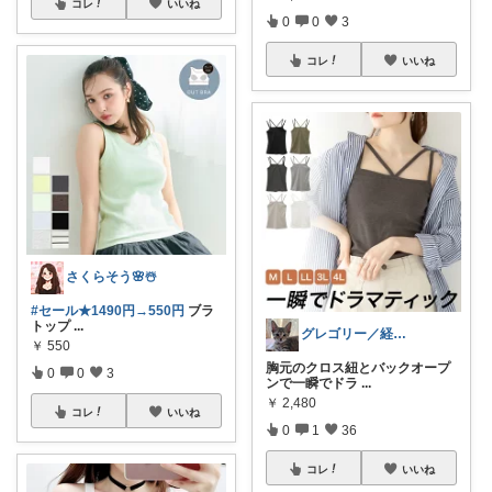
コレ
いいね
0
0
3
コレ
いいね
さくらそう‪🌸☃️
#セール★1490円→550円
ブラ
トップ
...
グレゴリー／経由購入感謝です💕
￥
550
胸元のクロス紐とバックオープ
0
0
3
ンで一瞬でドラ
...
￥
2,480
コレ
いいね
0
1
36
コレ
いいね