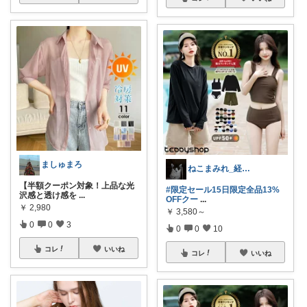
ましゅまろ
ねこまみれ_経由感謝致します🐈
【半額クーポン対象！上品な光
#限定セール15日限定全品13%
沢感と透け感を
...
OFFクー
...
￥
2,980
￥
3,580～
0
0
3
0
0
10
コレ
いいね
コレ
いいね