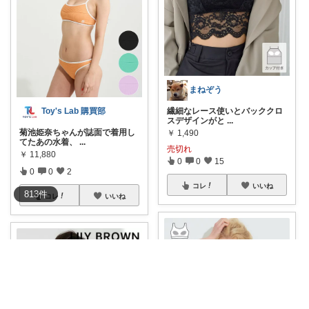
まねぞう
Toy's Lab 購買部
繊細なレース使いとバッククロ
スデザインがと
...
菊池姫奈ちゃんが誌面で着用し
￥
1,490
てたあの水着、
...
売切れ
￥
11,880
0
0
15
0
0
2
コレ
いいね
813
件
コレ
いいね