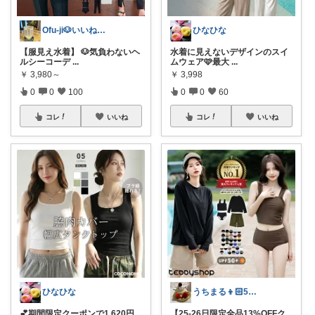
Ofu-ji🐶いいね購入感謝です✨
ひなひな
【服見え水着】 🐶気負わないヘ
水着に見えないデザインのスイ
ルシーコーデ
...
ムウェア🩷最大
...
￥
3,980～
￥
3,998
0
0
100
0
0
60
コレ
いいね
コレ
いいね
ひなひな
うちまる👦🏻5歳ママ♡
💕期間限定クーポンで1,620円
【25-26日限定全品13%OFFク