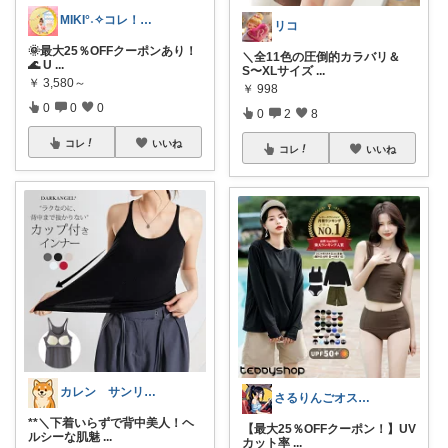
MIKI°˖✧コレ！歓迎✧˖°
リコ
🌞最大25％OFFクーポンあり！
＼全11色の圧倒的カラバリ＆
🌊 U
...
S〜XLサイズ
...
￥
3,580～
￥
998
0
0
0
0
2
8
コレ
いいね
コレ
いいね
カレン サンリオとディズニーが大好き
さるりんごオススメちょっとしたプレゼント
**＼下着いらずで背中美人！ヘ
【最大25％OFFクーポン！】UV
ルシーな肌魅
...
カット率
...