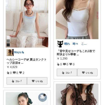
晴れ 時々 こまりちゃん
「背中見せコーデもこれ1枚で
Mayu🧜
即決まり✨華奢
...
￥
1,290
ヘルシーコーデ🌿 夏はタンクト
ップ必須☀️
...
0
0
0
￥
4,829
0
0
2
コレ
いいね
コレ
いいね