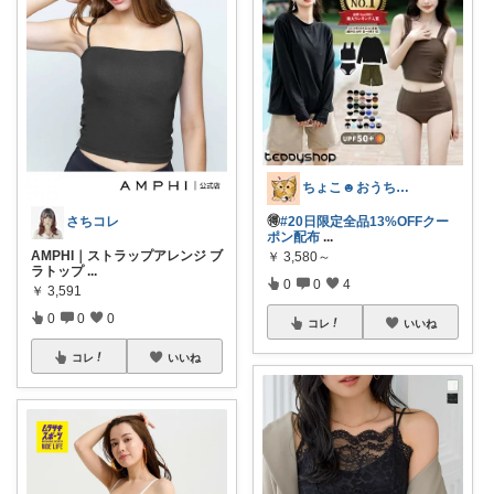
ちょこ☻おうち時間充実🏠アイテム
さちコレ
🉐
#20日限定全品13%OFFクー
ポン配布
...
AMPHI｜ストラップアレンジ ブ
￥
3,580～
ラトップ
...
0
0
4
￥
3,591
0
0
0
コレ
いいね
コレ
いいね