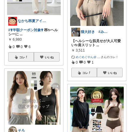
なかち🧸夏アイテム＆便利グッズ✨
#❣️半額クーポン対象❣️
🧸✨ヘル
猫大好き #みなさんのお気持ちに感謝
シーに
...
￥
6,980
【ヘルシーな肌見せが大人可愛
い✨肩スリット
...
0
0
6
￥
3,511
めぐめぐやん@
...
さんのコレ！
コレ
いいね
0
0
1
コレ
いいね
そろ