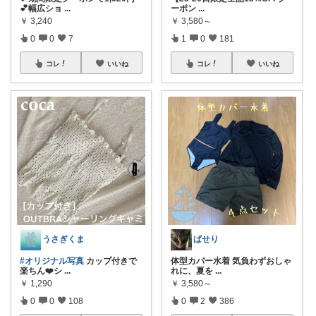
💕幅広ショ
...
ーポン
...
￥
3,240
￥
3,580～
0
0
7
1
0
181
コレ
いいね
コレ
いいね
うさぎくま
ぱせり
#オリジナル写真
カップ付きで
体型カバー水着 気負わずおしゃ
楽ちん❤️シ
...
れに、夏を
...
￥
1,290
￥
3,580～
0
0
108
0
2
386