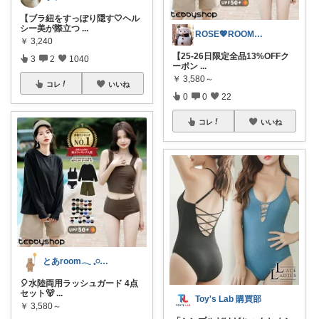
【ブラ紐をすっぽり隠す🤍ヘル
シー美が際立つ
...
ROSE💖ROOM✨.｡.:*·°🌻
￥
3,240
【25-26日限定全品13%OFFク
3
2
1040
ーポン
...
￥
3,580～
コレ
いいね
0
0
22
コレ
いいね
とあroom𓂃 𓈒𓏸心地よい衣食住
🎈水陸両用ラッシュガード 4点
セット🐻
...
Toy's Lab 購買部
￥
3,580～