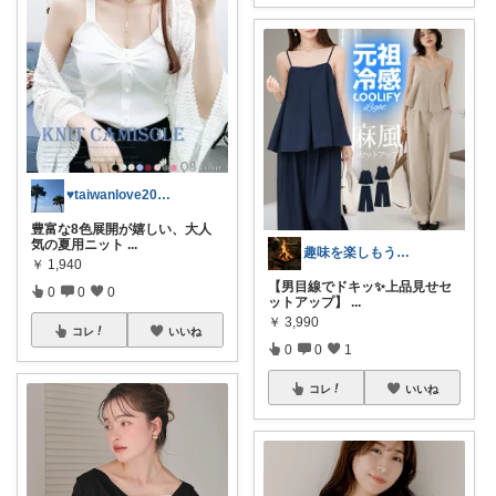
♥taiwanlove2026♥
豊富な8色展開が嬉しい、大人
気の夏用ニット
...
趣味を楽しもう！共感してくれた方感謝！
￥
1,940
【男目線でドキッ✨上品見せセ
0
0
0
ットアップ】
...
￥
3,990
コレ
いいね
0
0
1
コレ
いいね