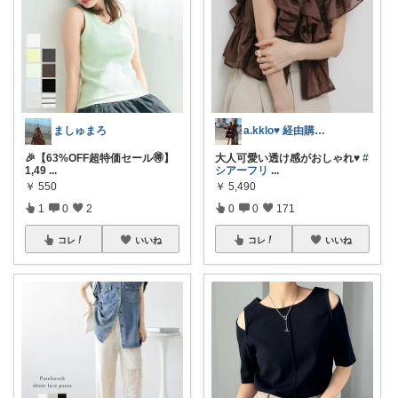
ましゅまろ
a.kklo♥ 経由購入感謝です💕
​🎉【63%OFF超特価セール🉐】
大人可愛い透け感がおしゃれ♥
#
1,49
...
シアーフリ
...
￥
550
￥
5,490
1
0
2
0
0
171
コレ
いいね
コレ
いいね