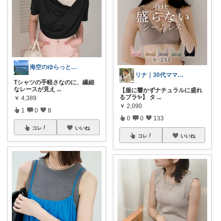
海空のゆらっと日常
リナ｜30代ママの楽ちんきれいROOM
Tシャツの手軽さなのに、繊細
なレースが見え
...
【服に響かずナチュラルに盛れ
るブラ✨】 タ
...
￥
4,389
￥
2,090
1
0
8
0
0
133
コレ
いいね
コレ
いいね