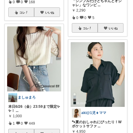
「シンプルだけどちゃんとオシ
0
0
168
ャレ」なワンピ
...
￥
2,290
コレ
いいね
0
0
5
コレ
いいね
ましゅまろ
本日6/26（金）23:59まで限定✨
✨！
...
aki@1児👧ママ
￥
1,000
🐾夏のおしゃれにぴったり！W
1
0
449
ポケットサファ
...
￥
4,950