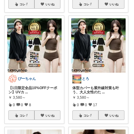
コレ
いいね
コレ
いいね
ぴーちゃん
とろ
【1日限定全品10%OFFクーポ
体型カバーも紫外線対策も叶
ン】UVカ
...
う、大人女性のた
...
￥
3,580～
￥
3,580～
0
0
8
0
0
17
コレ
いいね
コレ
いいね