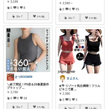
￥
3,199
￥
3,580～
0
0
8
0
0
55
コレ
いいね
コレ
いいね
まつROOM🐶
きよさん
＼終了間近！P5倍＆26春夏新作
☀️🌴 リゾート気分満喫！フリル
ブラトップ
...
ビキニで夏
...
￥
3,790
￥
2,380
0
0
28
0
0
5
コレ
いいね
コレ
いいね