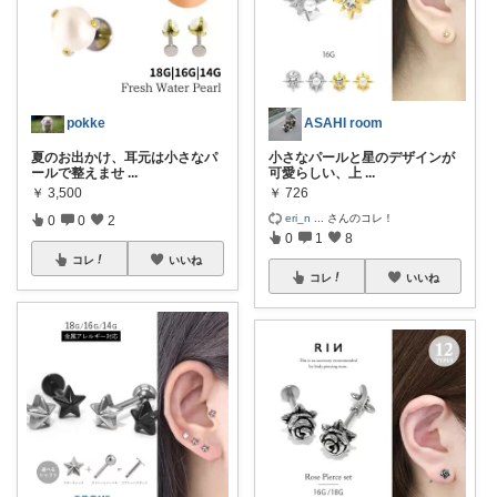
pokke
ASAHI room
夏のお出かけ、耳元は小さなパ
小さなパールと星のデザインが
ールで整えませ
...
可愛らしい、上
...
￥
3,500
￥
726
eri_n
...
さんのコレ！
0
0
2
0
1
8
コレ
いいね
コレ
いいね