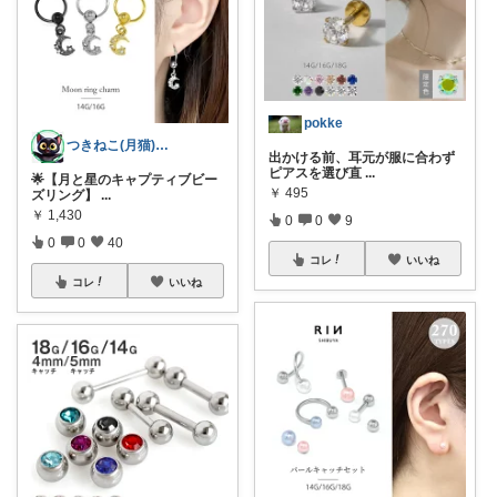
pokke
つきねこ(月猫)🌙@ルーム内整理中😺
出かける前、耳元が服に合わず
ピアスを選び直
...
🌟【月と星のキャプティブビー
￥
495
ズリング】
...
￥
1,430
0
0
9
0
0
40
コレ
いいね
コレ
いいね