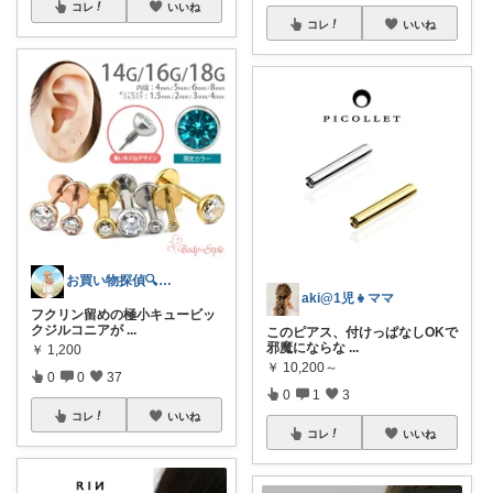
コレ
いいね
コレ
いいね
お買い物探偵🔍とんとん
aki@1児👧ママ
フクリン留めの極小キュービッ
クジルコニアが
...
このピアス、付けっぱなしOKで
邪魔にならな
...
￥
1,200
￥
10,200～
0
0
37
0
1
3
コレ
いいね
コレ
いいね