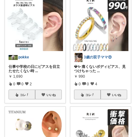
pokke
3歳の双子ママ😍
仕事や学校の日にピアスを目立
💎✨ 痛くないボディピアス、見
たせたくない時
...
つけちゃった
...
￥
1,690
￥
990
0
0
2
0
0
4
コレ
いいね
コレ
いいね