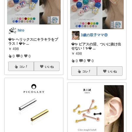
hiro
3歳の双子ママ😍
💎✨ ヘリックスにキラキラをプ
ラス！💎✨
...
💎✨ ピアスの沼、ついに抜け出
せない！✨💎
...
￥
498
￥
498
0
0
0
0
0
0
コレ
いいね
コレ
いいね