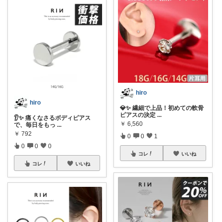
hiro
hiro
💎✨ 繊細で上品！初めての軟骨
ピアスの決定
...
👂✨ 痛くなさるボディピアス
￥
6,560
で、毎日をもっ
...
￥
792
0
0
1
0
0
0
コレ
いいね
コレ
いいね