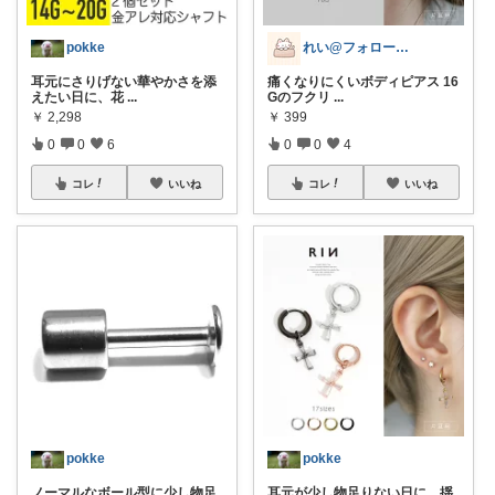
pokke
れい@フォロー＆経由購入感謝です♪
耳元にさりげない華やかさを添
痛くなりにくいボディピアス 16
えたい日に、花
...
Gのフクリ
...
￥
2,298
￥
399
0
0
6
0
0
4
コレ
いいね
コレ
いいね
pokke
pokke
ノーマルなボール型に少し物足
耳元が少し物足りない日に、揺