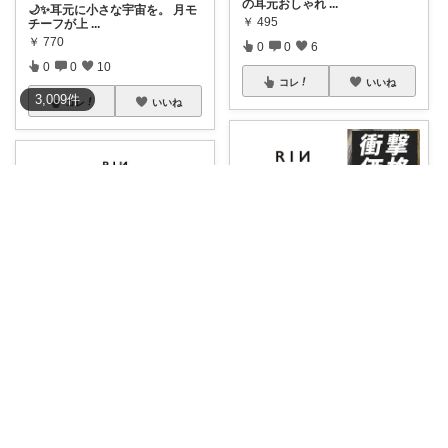
の耳元おしゃれ
...
🌙✨耳元に小さな宇宙を。 月モ
￥
495
チーフが上
...
￥
770
0
0
6
0
0
10
コレ
いいね
3,009
件
コレ
いいね
pokke
hiro
夏のお出かけ前、耳元のアクセ
ントを選ぶ時間
...
💖✨ こんなの、絶対可愛い！💖
￥
1,000
✨ ついに
...
￥
790
0
0
4
0
0
1