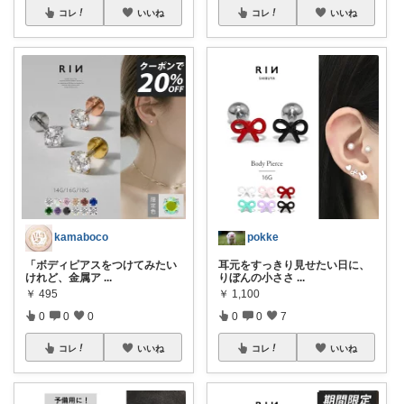
コレ
いいね
コレ
いいね
kamaboco
pokke
「ボディピアスをつけてみたい
耳元をすっきり見せたい日に、
けれど、金属ア
...
りぼんの小ささ
...
￥
495
￥
1,100
0
0
0
0
0
7
コレ
いいね
コレ
いいね