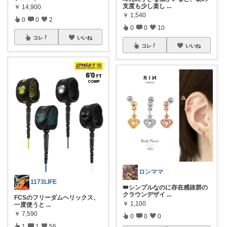
支度も少し楽し
...
￥
14,900
￥
1,540
0
0
2
0
0
10
コレ
いいね
コレ
いいね
ロンママ
1173LIFE
👑シンプルなのに存在感抜群の
クラウンデザイ
...
​FCSのフリーダムヘリックス、
￥
1,100
一度使うと
...
￥
7,590
0
0
0
1
1
56