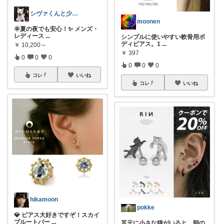
シヴァくんと少佐のROOM
moonen
🌞夏の夜でも安心！✨ メンズ・
レディース
...
シンプルに使いやすい軟骨用ボ
ディピアス。1
...
￥
10,200～
￥
397
0
0
0
0
0
0
コレ
いいね
コレ
いいね
hikamoon
pokke
💎 ピアス大好きですぞ！スカイ
ブルートパー
...
耳元に小さな猫がいると、朝の