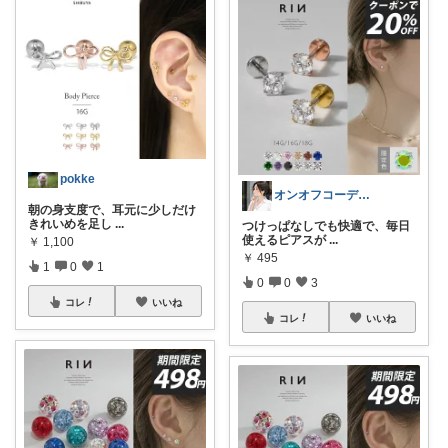
pokke
オンオフコーデと在宅ワーク💕@すずさか
朝の身支度で、耳元に少しだけ
きれいめを足し
...
つけっぱなしでも快適で、毎日
使えるピアスが
...
￥
1,100
￥
495
1
0
1
0
0
3
コレ
いいね
コレ
いいね