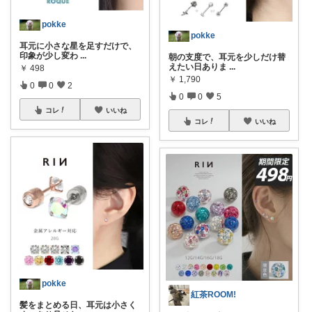
pokke
pokke
耳元に小さな星を足すだけで、
印象が少し変わ
...
朝の支度で、耳元を少しだけ替
えたい日ありま
...
￥
498
￥
1,790
0
0
2
0
0
5
コレ
いいね
コレ
いいね
pokke
紅茶ROOM!
髪をまとめる日、耳元は小さく