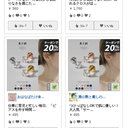
りなさを感じた
...
れるクロスがほ
...
￥
360
￥
1,760
0
0
5
0
0
2
コレ
いいね
コレ
いいね
おはなばたけ🌼低浮上で再開🙇‍♀️
雅@艶と癒しの開運セカンドライフ
仕事に育児と忙しい毎日、「ピ
つけっぱなしOKで肌に優しい！
アスを外す時間
...
大人気「サー
...
￥
495
￥
495
0
0
0
0
0
3