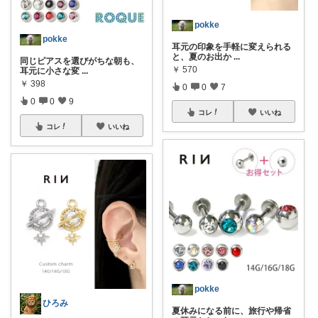
pokke
pokke
耳元の印象を手軽に変えられる
と、夏のお出か
...
同じピアスを選びがちな朝も、
￥
570
耳元に小さな変
...
￥
398
0
0
7
0
0
9
コレ
いいね
コレ
いいね
pokke
ひろみ
夏休みになる前に、旅行や帰省