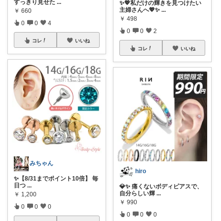
すっきり見せた
...
✨💖私だけの輝きを見つけたい
主婦さんへ💖✨
...
￥
660
￥
498
0
0
4
0
0
2
コレ
いいね
コレ
いいね
みちゃん
hiro
✨【8/31までポイント10倍】 毎
日つ
...
💎✨ 痛くないボディピアスで、
自分らしい輝
...
￥
1,200
￥
990
0
0
0
0
0
0