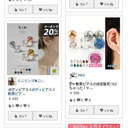
コレ
いいね
コレ
いいね
hiro
ミニリンゴ🐬ご縁に感謝🌻ありがとう
👂✨ 軟骨ピアスの決定版見つけ
ちゃった！✨
...
ボディピアス
#ボディピアス
#
￥
990
軟骨ピア
...
￥
495
0
0
0
0
0
9
コレ
いいね
コレ
いいね