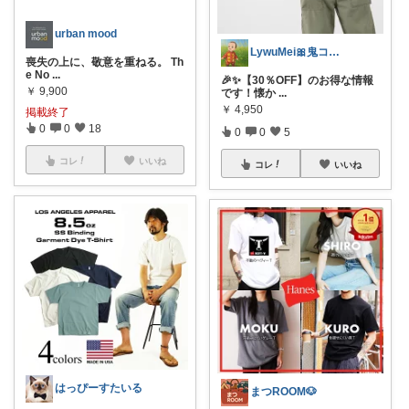
urban mood
LywuMei🎀鬼コレ踏ん張り中💖
喪失の上に、敬意を重ねる。 Th
e No
...
🎉✨【30％OFF】のお得な情報
￥
9,900
です！懐か
...
￥
4,950
掲載終了
0
0
18
0
0
5
コレ
いいね
コレ
いいね
はっぴーすたいる
まつROOM🐶