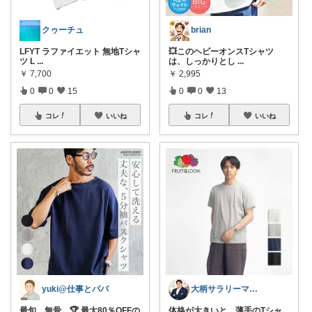
クゥーチュ
brian
LFYT ラファイエット 無地Tシャ
💥このヘビーオンスTシャツ
ツ L
...
は、しっかりとし
...
￥
7,700
￥
2,995
0
0
15
0
0
13
コレ
いいね
コレ
いいね
yuki@仕事とパパ
大柄サラリーマンの装い部屋
最旬、無骨。🏆 最大80％OFFの
体格が大きいと、薄手のTシャ