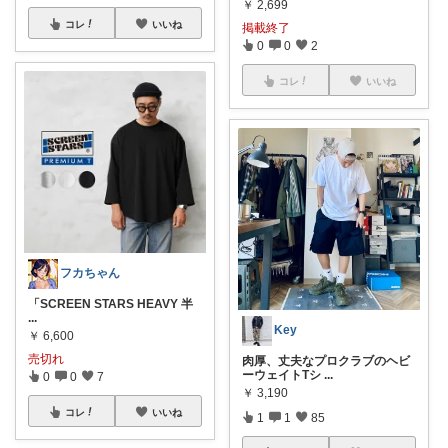
￥
2,699
コレ
いいね
掲載終了
0
0
2
コレ
いいね
フカちゃん
「SCREEN STARS HEAVY 半
...
Key
￥
6,600
売切れ
肉厚、丈夫なプロクラブのヘビ
ーウェイトTシ
...
0
0
7
￥
3,190
コレ
いいね
1
1
85