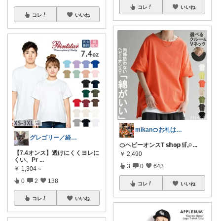
コレ
いいね
コレ
いいね
mikan🍊お礼はプロフ🍊
グレゴリー／経由購入感謝です💕
🍊ヘビーオンスT 𝕤𝕙𝕠𝕡🛒𓈒𓏸
...
【7.4オンス】透けにくくヨレに
￥
2,490
くい、Pr
...
3
0
643
￥
1,304～
0
2
138
コレ
いいね
コレ
いいね