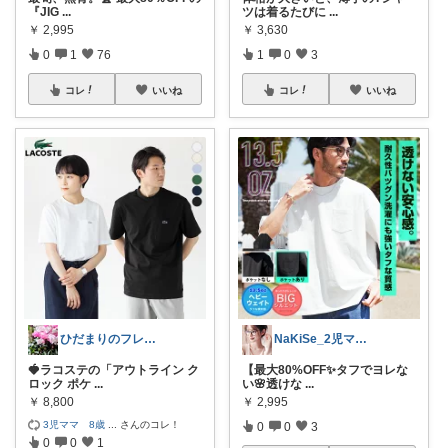
『JIG
...
ツは着るたびに
...
￥
2,995
￥
3,630
0
1
76
1
0
3
コレ
いいね
コレ
いいね
ひだまりのフレンチ🩷ガーデン
NaKiSe_2児ママ🌸訪問感謝です
🍓ラコステの「アウトライン ク
【最大80%OFF✨タフでヨレな
ロック ポケ
...
い🌸透けな
...
￥
8,800
￥
2,995
3児ママ 8歳
...
さんのコレ！
0
0
3
0
0
1