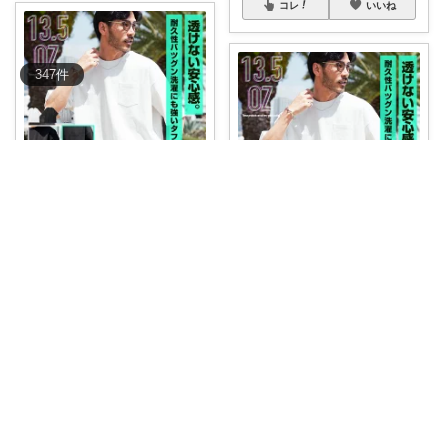
コレ
いいね
347
件
えりーぬ
頼れる厚手素材で、一枚でもキ
ぴろしの清潔感ラボ🧪
マる！ヘビーオ
...
￥
2,995
Tシャツ1枚で、なんか清潔感あ
る人。 40
...
かな🔰訪問、
...
さんのコレ！
￥
2,995
0
0
0
0
2
186
コレ
いいね
コレ
いいね