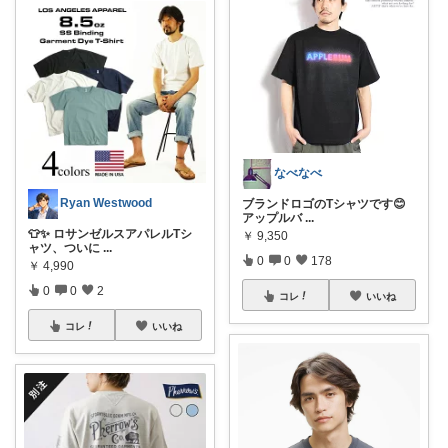
なべなべ
Ryan Westwood
ブランドロゴのTシャツです😊
アップルバ
...
👕✨ ロサンゼルスアパレルTシ
￥
9,350
ャツ、ついに
...
0
0
178
￥
4,990
0
0
2
コレ
いいね
コレ
いいね