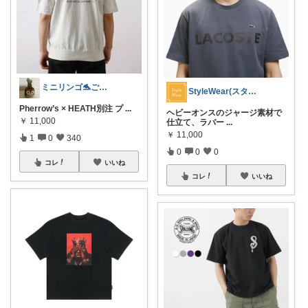
ミニリンゴ🐬ご縁に感謝🌻ありがとう
StyleWear(スタイル ウェアー)
Pherrow’s × HEATH別注 プ
...
ヘビーオンスのジャージ素材で
￥
11,000
仕立て、ラバー
...
￥
11,000
1
0
340
0
0
0
コレ
いいね
コレ
いいね