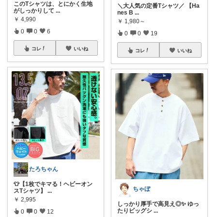
このTシャツは、とにかく生地
＼大人気の定番Tシャツ／ 【Ha
がしっかりして
...
nes B
...
￥
4,990
￥
1,980～
0
0
6
0
0
19
コレ
いいね
コレ
いいね
たろちゃん
👕【1枚でキマる！ヘビーオン
ちゃぼ
スTシャツ】
...
￥
2,995
しっかり厚手で高見え◎✨ ゆっ
たりビッグシ
...
0
0
12